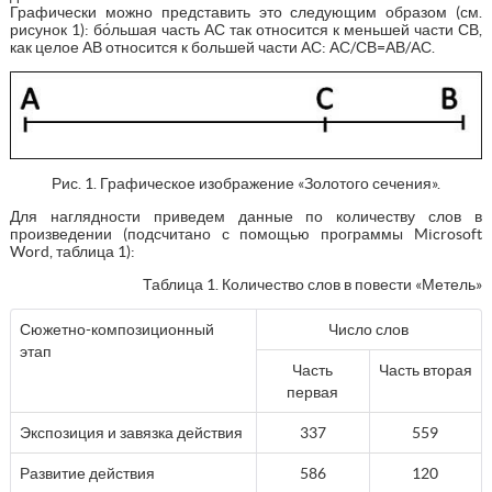
Графически можно представить это следующим образом (см.
рисунок 1): бо́льшая часть АС так относится к меньшей части СВ,
как целое АВ относится к большей части АС: АС/СВ=АВ/АС.
Рис. 1. Графическое изображение «Золотого сечения».
Для наглядности приведем данные по количеству слов в
произведении (подсчитано с помощью программы Microsoft
Word, таблица 1):
Таблица 1. Количество слов в повести «Метель»
Сюжетно-композиционный
Число слов
этап
Часть
Часть вторая
первая
Экспозиция и завязка действия
337
559
Развитие действия
586
120