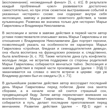
(воспоминание), неожиданный финал» [5, с. 61]. В результате
каждый проблемный «узел» развивается достаточно
самостоятельно, но при этом сюжетное выстраивание событий в
указанных «историях» схоже: они содержат внутри себя
экспозицию, завязку и развитие сюжетного действия, а также
кульминацию. Развязка же значима только для «истории» Марьи
Гавриловны и Владимира Николаевича.
В экспозиции и затем в завязке действия в первой части автор
устами повествователя описывает жизнь Марьи Гавриловны и ее
отношения с Владимиром Николаевичем. Дан портрет героини,
позволяющий указать на особенности ее характера: Марья
Гавриловна «стройная, бледная и семнадцатилетняя девица»,
она «была воспитана на французских романах и, следственно,
была влюблена» [6, с. 70]. Также читателю дана суть конфликта:
молодые люди, не встретив поддержки со стороны родителей
Марьи Гавриловны, собираются венчаться тайно. Экспозиция и
завязка действия в первой части произведения (далее – ЭЗД-1)
заканчивается на словах о месте встречи в церкви: «где уж
Владимир должен был их ожидать» [6, с. 71].
В дальнейшем развитии действия автор воссоздает последний
день Марьи Гавриловны перед побегом. Днем она занята
сборами, а в начале ночи ей снится страшный сон,
предвещающий беду. Затем автор переключает внимание на
возлюбленного Марьи Гавриловны. Владимир Николаевич
собирается в путь, делает последние приготовления перед
венчанием. Развитие действия (далее – РД-1) идет к