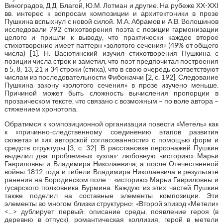
Виноградов, Д.Д. Благой, Ю.М. Лотман и другие. На рубеже XX-XXI
вв. интерес к вопросам композиции и архитектоники в прозе
Пушкина вспыхнул с новой силой. М.А. Абрамов и А.В. Волошинов
исследовали 792 стихотворения поэта с позиции гармонизации
целого и пришли к выводу, что практически каждое второе
стихотворение имеет паттерн «золотого сечения» (49% от общего
числа) [1]. Н. Васютинский изучил стихотворения Пушкина с
позиции числа строк и заметил, что поэт предпочитал построения
в 5, 8, 13, 21 и 34 строки (стиха), что в свою очередь соответствуют
числам из последовательности Фибоначчи [2, с. 192]. Следование
Пушкина закону «золотого сечения» в прозе изучено меньше.
Причиной может быть сложность вычисления пропорции в
прозаическом тексте, что связано с возможным – по воле автора –
стяжением хронотопа.
Обратимся к композиционной организации повести «Метель» как
к «причинно-следственному соединению этапов развития
сюжета» и «их авторской согласованности» с помощью форм и
средств структуры [3, с. 32]. В расстановке персонажей Пушкин
выделил два проблемных «узла»: любовную «историю» Марьи
Гавриловны и Владимира Николаевича, а после Отечественной
войны 1812 года и гибели Владимира Николаевича в результате
ранения на Бородинском поле – «историю» Марьи Гавриловны и
гусарского полковника Бурмина. Каждую из этих частей Пушкин
также поделил на составные элементы композиции. Эти
элементы во многом близки структурно: «Второй эпизод «Метели»
<...> дублирует первый: описание среды, появление героя (в
деревню в отпуск), романтическая коллизия, герой в метели