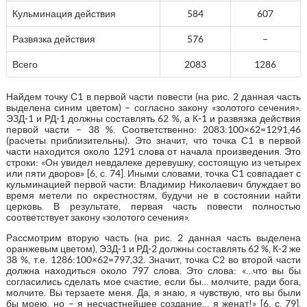
Кульминация действия
584
607
Развязка действия
576
–
Всего
2083
1286
Найдем точку С1 в первой части повести (на рис. 2 данная часть
выделена синим цветом) – согласно закону «золотого сечения».
ЭЗД-1 и РД-1 должны составлять 62 %, а К-1 и развязка действия
первой части – 38 %. Соответственно: 2083:100×62=1291,46
(расчеты приблизительны). Это значит, что точка С1 в первой
части находится около 1291 слова от начала произведения. Это
строки: «Он увидел невдалеке деревушку, состоящую из четырех
или пяти дворов» [6, с. 74]. Иными словами, точка С1 совпадает с
кульминацией первой части: Владимир Николаевич блуждает во
время метели по окрестностям, будучи не в состоянии найти
церковь. В результате, первая часть повести полностью
соответствует закону «золотого сечения».
Рассмотрим вторую часть (на рис. 2 данная часть выделена
оранжевым цветом), ЭЗД-1 и РД-2 должны составлять 62 %, К-2 же
38 %, т.е. 1286:100×62=797,32. Значит, точка С2 во второй части
должна находиться около 797 слова. Это слова: «…что вы бы
согласились сделать мое счастие, если бы… молчите, ради бога,
молчите. Вы терзаете меня. Да, я знаю, я чувствую, что вы были
бы моею, но – я несчастнейшее создание… я женат!» [6, с. 79].