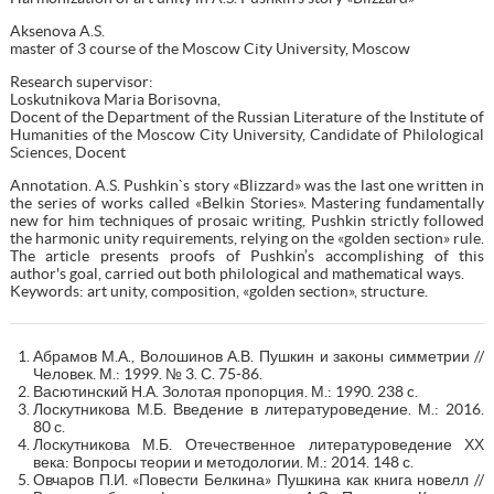
Aksenova A.S.
master of 3 course of the Moscow City University, Moscow
Research supervisor:
Loskutnikova Maria Borisovna,
Docent of the Department of the Russian Literature of the Institute of
Humanities of the Moscow City University, Candidate of Philological
Sciences, Docent
Annotation. A.S. Pushkin`s story «Blizzard» was the last one written in
the series of works called «Belkin Stories». Mastering fundamentally
new for him techniques of prosaic writing, Pushkin strictly followed
the harmonic unity requirements, relying on the «golden section» rule.
The article presents proofs of Pushkin’s accomplishing of this
author's goal, carried out both philological and mathematical ways.
Keywords: art unity, composition, «golden section», structure.
Абрамов М.А., Волошинов А.В. Пушкин и законы симметрии //
Человек. М.: 1999. № 3. С. 75-86.
Васютинский Н.А. Золотая пропорция. М.: 1990. 238 c.
Лоскутникова М.Б. Введение в литературоведение. М.: 2016.
80 с.
Лоскутникова М.Б. Отечественное литературоведение ХХ
века: Вопросы теории и методологии. М.: 2014. 148 с.
Овчаров П.И. «Повести Белкина» Пушкина как книга новелл //