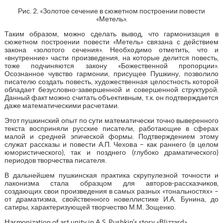
Рис. 2. «Золотое сечение в сюжетном построении повести
«Метель».
Таким образом, можно сделать вывод, что гармонизация в
сюжетном построении повести «Метель» связана с действием
закона «золотого сечения». Необходимо отметить, что и
«внутренние» части произведения, на которые делится повесть,
тоже подчиняются закону «Божественной пропорции».
Осознанное чувство гармонии, присущее Пушкину, позволило
писателю создать повесть, художественная целостность которой
обладает безусловно-завершенной и совершенной структурой.
Данный факт можно считать объективным, т.к. он подтверждается
даже математическими расчетами.
Этот пушкинский опыт по сути математически точно выверенного
текста восприняли русские писатели, работающие в сферах
малой и средней эпической формы. Подтверждением этому
служат рассказы и повести А.П. Чехова – как раннего (в целом
юмористического), так и позднего (глубоко драматического)
периодов творчества писателя.
В дальнейшем пушкинская практика скрупулезной точности и
лаконизма стала образцом для авторов-рассказчиков,
создающих свои произведения в самых разных «тональностях» –
от драматизма, свойственного новеллистике И.А. Бунина, до
сатиры, характеризующей творчество М.М. Зощенко.
Harmonization of art unity in A.S. Pushkin’s story «Blizzard»