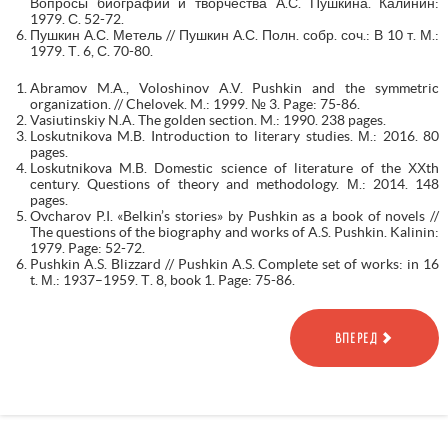
Вопросы биографии и творчества А.С. Пушкина. Калинин:
1979. С. 52-72.
Пушкин А.С. Метель // Пушкин А.С. Полн. собр. соч.: В 10 т. М.:
1979. Т. 6, С. 70-80.
Abramov M.A., Voloshinov A.V. Pushkin and the symmetric
organization. // Chelovek. M.: 1999. № 3. Page: 75-86.
Vasiutinskiy N.A. The golden section. M.: 1990. 238 pages.
Loskutnikova M.B. Introduction to literary studies. М.: 2016. 80
pages.
Loskutnikova M.B. Domestic science of literature of the ХХth
century. Questions of theory and methodology. М.: 2014. 148
pages.
Ovcharov P.I. «Belkin’s stories» by Pushkin as a book of novels //
The questions of the biography and works of A.S. Pushkin. Kalinin:
1979. Page: 52-72.
Pushkin A.S. Blizzard // Pushkin A.S. Complete set of works: in 16
t. М.: 1937–1959. Т. 8, book 1. Page: 75-86.
ВПЕРЕД