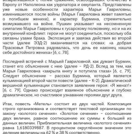
Европу от Наполеона как узурпатора и оккупанта. Представлены
уже новые особенности характера Марьи Гавриловны,
изменившегося после войны (Марья Гавриловна живет памятью
о погибшем женихе), и характер Бурмина, стремительно
возмужавшего на войне. Пушкин указывает на несомненную
симпатию Марьи Гавриловны к гусарскому полковнику, но и на их
внутренний конфликт: герои не могут соединиться, поскольку оба
связаны узами брака. Экспозиция и завязка действия во второй
части (далее ЭЗД-2) заканчивается на словах: «а добрая
Прасковья Петровна радовалась, что дочь ее наконец нашла
себе достойного жениха» [6, с. 78].
Последней встречей с Марьей Гавриловной, как думает Бурмин,
станет его объяснение с нею (далее – РД-2). Вслед за тем, как
Марья Гавриловна «закрыла книгу и потупила глаза» [6, с. 79].
Следует объяснение – рассказ Бурмина, который является
кульминацией второй части повести (далее – К-2). Драматической
вершиной кульминации становится заявление героя: «Я женат!»
[6, с. 79]. Однако происходит взаимное объяснение и глубоко
драматическое, но счастливое узнавание героями друг друга.
Итак, повесть «Метель» состоит из двух частей. Композиция
строго организована и соответствует текстовой организации по
закону «золотого сечения». «Золотое сечение» – соотношение
двух величин, равное соотношению их суммы к большей из
данных величин. Приблизительная величина «золотого сечения»
равна 1,6180339887. В процентном округлённом значении это
деление величины на 62 % и 38 % соответственно.