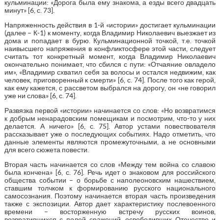
кульминации: «Дорога была ему знакома, а езды всего двадцать
минут» [6, с. 73].
Напряженность действия в 1-й «истории» достигает кульминации
(далее – К-1) к моменту, когда Владимир Николаевич выезжает из
дома и попадает в бурю. Кульминационной точкой, т.е. точкой
наивысшего напряжения в конфликтосфере этой части, следует
считать тот конкретный момент, когда Владимир Николаевич
окончательно понимает, что сбился с пути: «Отчаяние овладело
им», «Владимир схватил себя за волосы и остался недвижим, как
человек, приговоренный к смерти» [6, с. 74]. После того как герой,
как ему кажется, с рассветом выбрался на дорогу, он «не говорил
уже ни слова» [6, с. 74].
Развязка первой «истории» начинается со слов: «Но возвратимся
к добрым ненарадовским помещикам и посмотрим, что-то у них
делается. А ничего» [6, с. 75]. Автор устами повествователя
рассказывает уже о последующих событиях. Надо отметить, что
данные элементы являются промежуточными, а не основными
для всего сюжета повести.
Вторая часть начинается со слов «Между тем война со славою
была кончена» [6, с. 76]. Речь идет о знаковом для российского
общества событии – о борьбе с наполеоновским нашествием,
ставшим толчком к формированию русского национального
самосознания. Поэтому начинается вторая часть произведения
также с экспозиции. Автор дает характеристику послевоенного
времени – восторженную встречу русских воинов,
возвратившихся с полей сражений, освободивших Отечество и