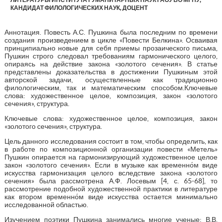
КАНДИДАТ ФИЛОЛОГИЧЕСКИХ НАУК, ДОЦЕНТ
Аннотация. Повесть А.С. Пушкина была последним по времени
создания произведением в цикле «Повести Белкина». Осваивая
принципиально новые для себя приемы прозаического письма,
Пушкин строго следовал требованиям гармонического целого,
опираясь на действие закона «золотого сечения». В статье
представлены доказательства в достижении Пушкиным этой
авторской задачи, осуществленные как традиционно
филологическим, так и математическим способом.Ключевые
слова: художественное целое, композиция, закон «золотого
сечения», структура.
Ключевые слова: художественное целое, композиция, закон
«золотого сечения», структура.
Цель данного исследования состоит в том, чтобы определить, как
в работе по композиционной организации повести «Метель»
Пушкин опирается на гармонизирующий художественное целое
закон «золотого сечения». Если в музыке как временно́м виде
искусства гармонизация целого вследствие закона «золотого
сечения» была рассмотрена А.Ф. Лосевым [4, с. 65-68], то
рассмотрение подобной художественной практики в литературе
как втором временно́м виде искусства остается минимально
исследованной областью.
Изучением поэтики Пушкина занимались многие ученые: В.В.