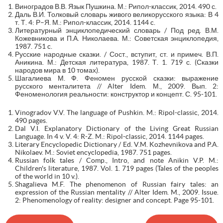
Виноградов В.В. Язык Пушкина. М.: Рипол-классик, 2014. 490 с.
Даль В.И. Толковый словарь живого великорусского языка: В 4
т. Т. 4: Р–Я. М.: Рипол-классик, 2014. 1144 c.
Литературный энциклопедический словарь / Под ред. В.М.
Кожевникова и П.А. Николаева. М.: Советская энциклопедия,
1987. 751 c.
Русские народные сказки. / Сост., вступит, ст. и примеч. В.П.
Аникина. М.: Детская литература, 1987. Т. 1. 719 с. (Сказки
народов мира в 10 томах).
Шагалиева М. Ф. Феномен русской сказки: выражение
русского менталитета // Alter Idem. М., 2009. Вып. 2:
Феноменология реальности: конструктор и концепт. С. 95-101.
Vinogradov V.V. The language of Pushkin. M.: Ripol-classic, 2014.
490 pages.
Dal V.I. Explanatory Dictionary of the Living Great Russian
Language. In 4 v. V. 4: R-Z. M.: Ripol-classic, 2014. 1144 pages.
Literary Encyclopedic Dictionary / Ed. V.M. Kozhevnikova and P.A.
Nikolaev. M.: Soviet encyclopedia, 1987. 751 pages.
Russian folk tales / Comp., Intro, and note Anikin V.P. M.:
Children's literature, 1987. Vol. 1. 719 pages (Tales of the peoples
of the world in 10 v.).
Shagalieva M.F. The phenomenon of Russian fairy tales: an
expression of the Russian mentality // Alter Idem. M., 2009. Issue.
2: Phenomenology of reality: designer and concept. Page 95-101.