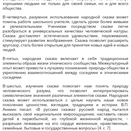
хорошими людьми не только для своей семьи, но и для всего
общества.
В-четвертых, разумное использование народной сказки может
помочь работе школьного учителя, сделать уроки более живыми
и увлекательными. Ученикам посредством сказки легче
разобраться в универсальных качествах человеческой натуры.
Сказка доставляет эстетическое удовольствие, переживания,
стимулирует развитие воображения. Сказка позволит расширить
кругозор, стать более открытым для принятия новых идей и новых
людей.
В-пятых, народная сказка включает в себя традиционные
элементы образа жизни этнического сообщества. Межкультурный
опыт может привести к лучшему пониманию природы общества и
укреплению взаимоотношений между соседями и этническими
соседями.
В-шестых, изучение сказки помогает нам понять природу
человеческого разума, что позволит интерпретировать
символические значения различных элементов сказки. Народная
сказка может использоваться с целью научить наше новое
поколение ценностям, взглядам, традициям и истории. В.П.
Аникин писал: «В русских сказках русский народ пытался
высказать своё национальное мироощущение, наставить своих
детей в первобытной, но глубокой жизненной мудрости, –
разрешая лежавшие на его сердце жизненные, нравственные,
семейные, бытовые и государственные вопросы» [4, с. 7].