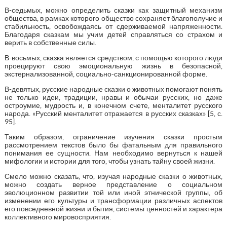
В-седьмых, можно определить сказки как защитный механизм
общества, в рамках которого общество сохраняет благополучие и
стабильность, освобождаясь от сдерживаемой напряженности.
Благодаря сказкам мы учим детей справляться со страхом и
верить в собственные силы.
В-восьмых, сказка является средством, с помощью которого люди
проецируют свою эмоциональную жизнь в безопасной,
экстернализованной, социально-санкционированной форме.
В-девятых, русские народные сказки о животных помогают понять
не только идеи, традиции, нравы и обычаи русских, но даже
остроумие, мудрость и, в конечном счете, менталитет русского
народа. «Русский менталитет отражается в русских сказках» [5, с.
95].
Таким образом, ограничение изучения сказки простым
рассмотрением текстов было бы фатальным для правильного
понимания ее сущности. Нам необходимо вернуться к нашей
мифологии и истории для того, чтобы узнать тайну своей жизни.
Смело можно сказать, что, изучая народные сказки о животных,
можно создать верное представление о социальном
эволюционном развитии той или иной этнической группы, об
изменении его культуры и трансформации различных аспектов
его повседневной жизни и бытия, системы ценностей и характера
коллективного мировосприятия.