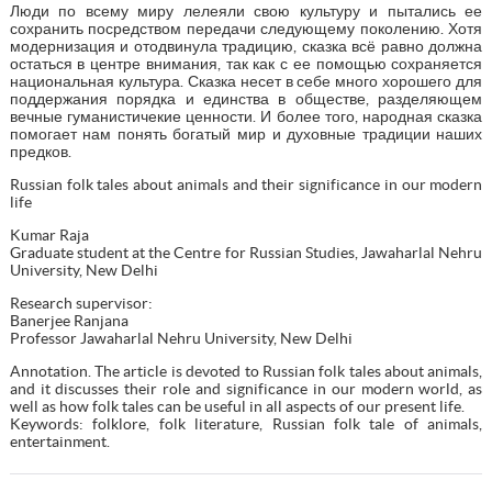
Люди по всему миру лелеяли свою культуру и пытались ее
сохранить посредством передачи следующему поколению. Хотя
модернизация и отодвинула традицию, сказка всё равно должна
остаться в центре внимания, так как с ее помощью сохраняется
национальная культура. Сказка несет в себе много хорошего для
поддержания порядка и единства в обществе, разделяющем
вечные гуманистичекие ценности. И более того, народная сказка
помогает нам понять богатый мир и духовные традиции наших
предков.
Russian folk tales about animals and their significance in our modern
life
Kumar Raja
Graduate student at the Centre for Russian Studies, Jawaharlal Nehru
University, New Delhi
Research supervisor:
Banerjee Ranjana
Professor Jawaharlal Nehru University, New Delhi
Annotation. The article is devoted to Russian folk tales about animals,
and it discusses their role and significance in our modern world, as
well as how folk tales can be useful in all aspects of our present life.
Keywords: folklore, folk literature, Russian folk tale of animals,
entertainment.