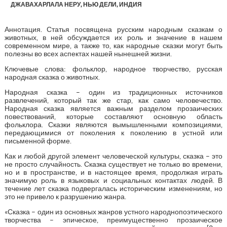
ДЖАВАХАРЛАЛА НЕРУ, НЬЮ ДЕЛИ, ИНДИЯ
Аннотация. Статья посвящена русским народным сказкам о
животных, в ней обсуждается их роль и значение в нашем
современном мире, а также то, как народные сказки могут быть
полезны во всех аспектах нашей нынешней жизни.
Ключевые слова: фольклор, народное творчество, русская
народная сказка о животных.
Народная сказка – один из традиционных источников
развлечений, который так же стар, как само человечество.
Народная сказка является важным разделом прозаических
повествований, которые составляют основную область
фольклора. Сказки являются вымышленными композициями,
передающимися от поколения к поколению в устной или
письменной форме.
Как и любой другой элемент человеческой культуры, сказка – это
не просто случайность. Сказка существует не только во времени,
но и в пространстве, и в настоящее время, продолжая играть
значимую роль в языковых и социальных контактах людей. В
течение лет сказка подвергалась историческим изменениям, но
это не привело к разрушению жанра.
«Сказка – один из основных жанров устного народнопоэтического
творчества – эпическое, преимущественно прозаическое