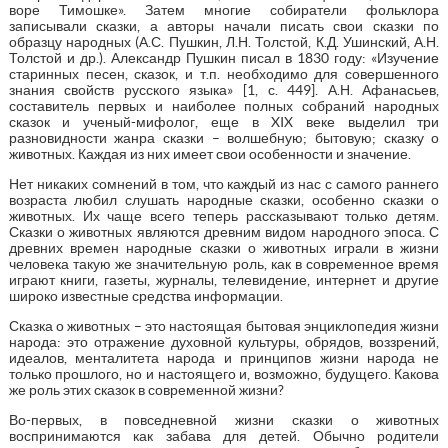
воре Тимошке». Затем многие собиратели фольклора
записывали сказки, а авторы начали писать свои сказки по
образцу народных (А.С. Пушкин, Л.Н. Толстой, К.Д. Ушинский, А.Н.
Толстой и др.). Александр Пушкин писал в 1830 году: «Изучение
старинных песен, сказок, и т.п. необходимо для совершенного
знания свойств русского языка» [1, с. 449]. А.Н. Афанасьев,
составитель первых и наиболее полных собраний народных
сказок и ученый-мифолог, еще в XIX веке выделил три
разновидности жанра сказки – волшебную; бытовую; сказку о
животных. Каждая из них имеет свои особенности и значение.
Нет никаких сомнений в том, что каждый из нас с самого раннего
возраста любил слушать народные сказки, особенно сказки о
животных. Их чаще всего теперь рассказывают только детям.
Сказки о животных являются древним видом народного эпоса. С
древних времен народные сказки о животных играли в жизни
человека такую же значительную роль, как в современное время
играют книги, газеты, журналы, телевидение, интернет и другие
широко известные средства информации.
Сказка о животных – это настоящая бытовая энциклопедия жизни
народа: это отражение духовной культуры, обрядов, воззрений,
идеалов, менталитета народа и принципов жизни народа не
только прошлого, но и настоящего и, возможно, будущего. Какова
же роль этих сказок в современной жизни?
Во-первых, в повседневной жизни сказки о животных
воспринимаются как забава для детей. Обычно родители