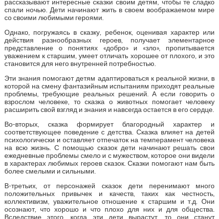
рассказывают интересные сказки своим детям, чтобы те сладко
спали ночью. Дети начинают жить в своем воображаемом мире
со своими любимыми героями.
Однако, погружаясь в сказку, ребенок, оценивая характер или
действия разнообразных героев, получает элементарное
представление о понятиях «добро» и «зло», пропитывается
уважением к старшим, умеет отличать хорошее от плохого, и это
становится для него внутренней потребностью.
Эти знания помогают детям адаптироваться к реальной жизни, в
которой на смену фантазийным испытаниям приходят реальные
проблемы, требующие реальных решений. А если говорить о
взрослом человеке, то сказка о животных помогает человеку
расширить свой взгляд и знания и навсегда остается в его сердце.
Во-вторых, сказка формирует благородный характер и
соответствующее поведение с детства. Сказка влияет на детей
психологически и оставляет отпечаток на темперамент человека
на всю жизнь. С помощью сказок дети начинают решать свои
ежедневные проблемы смело и с мужеством, которое они видели
в характерах любимых героев сказок. Сказки помогают нам быть
более смелыми и сильными.
В-третьих, от персонажей сказок дети перенимают много
положительных привычек и качеств, таких как честность,
коллективизм, уважительное отношение к старшим и т.д. Они
осознают, что хорошо и что плохо для них и для общества.
Вследствие этого, когда эти дети вырастут, то они станут