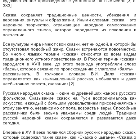
художественное произведение с установкой на вымысел» [3, c.
383].
Сказка сохраняет традиционные ценности, убеждения и
верования, ритуалы и образ жизни. Иными словами, сказка – это
народное творчество, отражающее народное самосознание
определенного этноса, которое передается из поколения в
поколение.
Все культуры мира имеют свои сказки, нет ни одной, в которой бы
отсутствовал подобный жанр. Сказки встречаются повсеместно.
Во многих языках термин «сказка» относится ко всем видам
традиционного устного повествования. В России термин «сказка»
зародился в XVII веке, до этого периода употребляли слово
«баснь», которое связано по происхождению с глаголом «баять» –
рассказывать. В толковом словаре В.И. Даля «сказка»
определяется как «вымышленный рассказ, небывалая и даже
несбыточная повесть, сказание» [2].
Русская народная сказка – один из древнейших жанров русского
фольклора. Сказывание сказок на Руси воспринималось как
искусство, и каждый с большим удовольствием присоединялись к
этому занятию, независимо от пола, возраста и веры. Способные
рассказчики были весьма уважаемы среди людей. Традиции
русской народной сказки сохраняются и развиваются даже
сегодня.
Впервые в XVIII веке появился сборник русских народных сказок,
который содержал такие сказки, как «Сказка о цыгане», «Сказка о