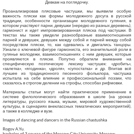
Девкам на поглядочку.
Проанализировав плясовые частушки, мы выявили особую
важность пляски как формы молодежного досуга в русской
традиции, особенности организации молодежного гуляния, в
котором участвуют парни, девушки (нередко из разных деревень),
гармонист и идет импровизированная пляска под частушки. В
текстах мы также увидели разнообразные взаимоотношения
парней и девушек, девушек между собой и парней между собой
посредством пляски, то, как одевались и двигались танцоры.
Узнали о ключевой фигуре гармониста, его значительной роли в
гулянье молодежи, взаимоотношениях с ним девушек, которые
проявляются в пляске. Попутно обратили внимание на
специфическую поэтическую лексику частушек: «дробить»,
«залетка», «ягодинка», «дроля», «супостатка» и др. Впитав всё
лучшее из традиционного песенного фольклора, частушка
испытала на себе влияние и профессиональной поэзии, что
сказалось в строгом делении на строфы, способах рифмовки.
Материалы статьи могут найти практическое применение в
системе филологического образования в школе (на уроках
литературы, русского языка, музыки, мировой художественной
культуры, в сценариях внеклассных тематических мероприятий),
а также в колледже и вузе.
Images of dancing and dancers in the Russian chastushka
Rogov A.Yu.
bachelor of 3 course of the Moscow City University, Moscow