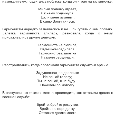
намекали ему, подвигаясь поближе, когда он играл на тальяночке:
Милый полечку играет,
Я к нему подвинуся.
Ежли мене изменит,
В синю Волгу кинуся.
Гармонисты нередко зазнавались и не шли гулять с кем попало.
Залетка гармониста злилась, ревновала, когда к нему
присаживались другие девушки:
Гармониста не любила,
Рядышком садилася.
Гармонистова залетка
На меня сердилася.
Расстраивались, когда провожали гармониста служить в армию:
Задушевная, по дролечке
Не вешай голову;
Ты не вешай, я не буду –
Наживем по-новому.
В частушечных текстах можно проследить, как готовили дролю к
военной службе:
Брейте, брейте рекрутов,
Брейте по порядочку,
Оставьте дролю моего