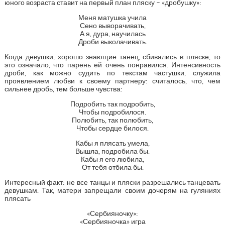
юного возраста ставит на первый план пляску – «дробушку»:
Меня матушка учила
Сено выворачивать,
А я, дура, научилась
Дроби выколачивать.
Когда девушки, хорошо знающие танец, сбивались в пляске, то
это означало, что парень ей очень понравился. Интенсивность
дроби, как можно судить по текстам частушки, служила
проявлением любви к своему партнеру: считалось, что, чем
сильнее дробь, тем больше чувства:
Подробить так подробить,
Чтобы подробилося.
Полюбить, так полюбить,
Чтобы сердце билося.
Кабы я плясать умела,
Вышла, подробила бы.
Кабы я его любила,
От тебя отбила бы.
Интересный факт: не все танцы и пляски разрешались танцевать
девушкам. Так, матери запрещали своим дочерям на гуляниях
плясать
«Сербияночку»:
«Сербияночка» игра