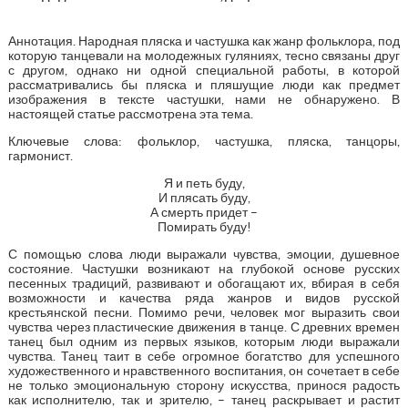
Аннотация. Народная пляска и частушка как жанр фольклора, под
которую танцевали на молодежных гуляниях, тесно связаны друг
с другом, однако ни одной специальной работы, в которой
рассматривались бы пляска и пляшущие люди как предмет
изображения в тексте частушки, нами не обнаружено. В
настоящей статье рассмотрена эта тема.
Ключевые слова: фольклор, частушка, пляска, танцоры,
гармонист.
Я и петь буду,
И плясать буду,
А смерть придет –
Помирать буду!
С помощью слова люди выражали чувства, эмоции, душевное
состояние. Частушки возникают на глубокой основе русских
песенных традиций, развивают и обогащают их, вбирая в себя
возможности и качества ряда жанров и видов русской
крестьянской песни. Помимо речи, человек мог выразить свои
чувства через пластические движения в танце. С древних времен
танец был одним из первых языков, которым люди выражали
чувства. Танец таит в себе огромное богатство для успешного
художественного и нравственного воспитания, он сочетает в себе
не только эмоциональную сторону искусства, принося радость
как исполнителю, так и зрителю, – танец раскрывает и растит