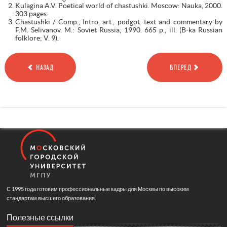
Kulagina A.V. Poetical world of chastushki. Moscow: Nauka, 2000.
303 pages.
Chastushki / Comp., Intro. art., podgot. text and commentary by
F.M. Selivanov. M.: Soviet Russia, 1990. 665 p., ill. (B-ka Russian
folklore; V. 9).
НАЗАД
ВПЕРЕД
С 1995 года готовим профессиональные кадры для Москвы по высоким
стандартам высшего образования.
Полезные ссылки