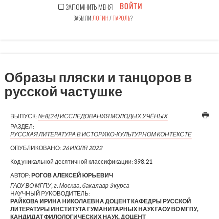
ВОЙТИ
ЗАПОМНИТЬ МЕНЯ
ЗАБЫЛИ
ЛОГИН
/
ПАРОЛЬ
?
Образы пляски и танцоров в
русской частушке
ВЫПУСК:
№8(24) ИССЛЕДОВАНИЯ МОЛОДЫХ УЧЁНЫХ
РАЗДЕЛ:
РУССКАЯ ЛИТЕРАТУРА В ИСТОРИКО-КУЛЬТУРНОМ КОНТЕКСТЕ
ОПУБЛИКОВАНО:
26 ИЮЛЯ 2022
Код уникальной десятичной классификации:
398.21
АВТОР:
РОГОВ АЛЕКСЕЙ ЮРЬЕВИЧ
ГАОУ ВО МГПУ, г. Москва, бакалавр 3 курса
НАУЧНЫЙ РУКОВОДИТЕЛЬ:
РАЙКОВА ИРИНА НИКОЛАЕВНА ДОЦЕНТ КАФЕДРЫ РУССКОЙ
ЛИТЕРАТУРЫ ИНСТИТУТА ГУМАНИТАРНЫХ НАУК ГАОУ ВО МГПУ,
КАНДИДАТ ФИЛОЛОГИЧЕСКИХ НАУК, ДОЦЕНТ