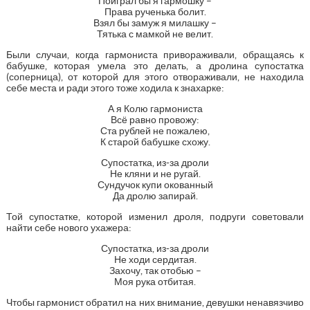
Поиграл бы я гармошку –
Права рученька болит.
Взял бы замуж я милашку –
Тятька с мамкой не велит.
Были случаи, когда гармониста привораживали, обращаясь к
бабушке, которая умела это делать, а дролина супостатка
(соперница), от которой для этого отвораживали, не находила
себе места и ради этого тоже ходила к знахарке:
А я Колю гармониста
Всё равно провожу:
Ста рублей не пожалею,
К старой бабушке схожу.
Супостатка, из-за дроли
Не кляни и не ругай.
Сундучок купи окованный
Да дролю запирай.
Той супостатке, которой изменил дроля, подруги советовали
найти себе нового ухажера:
Супостатка, из-за дроли
Не ходи сердитая.
Захочу, так отобью –
Моя рука отбитая.
Чтобы гармонист обратил на них внимание, девушки ненавязчиво