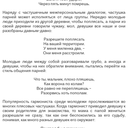
Через пять минут помрешь.
Наряду с частушечным межперсональным диалогом, частушка
парней может исполняться от лица группы. Нередко молодые
люди приходили из другой деревни, чтобы поплясать, а парни из
своей деревни говорили чужаку, мол, девушки все наши и они
разобраны давным-давно:
Разрешите поплясать
На вашей территории.
У меня миленка два, –
Они меня расстроили.
Молодые люди между собой разговаривали грубо, а иногда и
девушки, чтобы на них обратили внимание, пытались перейти на
стиль общения парней:
Что ты, мальчик, плохо пляшешь,
Как ворона по колам?
Все равно не перепляшешь –
Разорвись хоть пополам.
Популярность гармониста среди молодежи прослеживается во
многих плясовых частушках. Когда гармонист приводил девушку к
своим родителям для знакомства, то мама с папой жениться
разрешали не сразу, так как они беспокоились за его судьбу,
понимая, как много разных девушек его окружает: