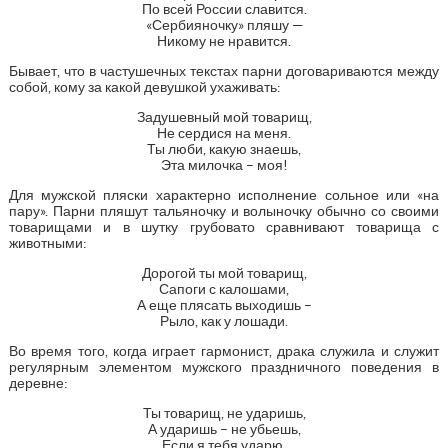
По всей России славится.
«Сербияночку» пляшу —
Никому не нравится.
Бывает, что в частушечных текстах парни договариваются между
собой, кому за какой девушкой ухаживать:
Задушевный мой товарищ,
Не сердися на меня.
Ты люби, какую знаешь,
Эта милочка – моя!
Для мужской пляски характерно исполнение сольное или «на
пару». Парни пляшут тальяночку и волыночку обычно со своими
товарищами и в шутку грубовато сравнивают товарища с
животными:
Дорогой ты мой товарищ,
Сапоги с калошами,
А еще плясать выходишь –
Рыло, как у лошади.
Во время того, когда играет гармонист, драка служила и служит
регулярным элементом мужского праздничного поведения в
деревне:
Ты товарищ, не ударишь,
А ударишь – не убьешь,
Если я тебя ударю,