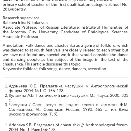
primary school teacher of the first qualification category School No.
28 Lyubertsy
Research supervisor:
Raikova Irina Nikolaevna
Associate Professor of Russian Literature, Institute of Humanities, of
the Moscow City University, Candidate of Philological Sciences,
Associate Professor
Annotation. Folk dance and chastushka as a genre of folklore, which
was danced to at youth festivals, are closely related to each other, but
we have not found any special work that would consider the dance
and dancing people as the subject of the image in the text of the
chastushka. This article discusses this topic.
Keywords: folklore, folk songs, dance, dancers, accordion.
Адоньева С.Б. Прагматика частушки // Антропологический
форум. 2004. №1. С. 156-178.
Кулагина А.В. Поэтический мир частушки. М.: Наука, 2000. 303
с.
Частушки / Сост., вступ. ст., подгот. текста и коммент. Ф.М.
Селиванова. М.: Советская Россия, 1990. 665 с., ил. (Б-ка
русского фольклора; Т. 9).
Adoneva S.B. Pragmatics of chastushki // Anthropological forum.
2004. No. 1. Page156-178.