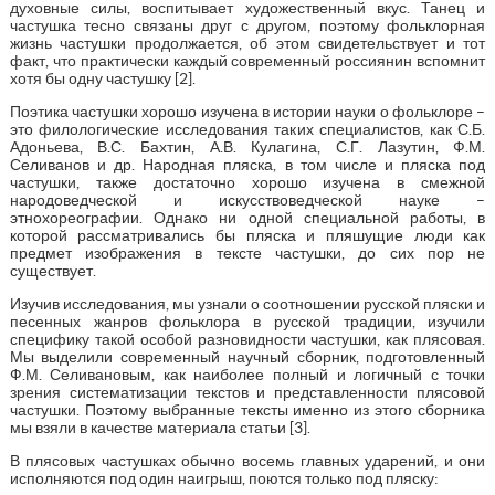
духовные силы, воспитывает художественный вкус. Танец и
частушка тесно связаны друг с другом, поэтому фольклорная
жизнь частушки продолжается, об этом свидетельствует и тот
факт, что практически каждый современный россиянин вспомнит
хотя бы одну частушку [2].
Поэтика частушки хорошо изучена в истории науки о фольклоре –
это филологические исследования таких специалистов, как С.Б.
Адоньева, В.С. Бахтин, А.В. Кулагина, С.Г. Лазутин, Ф.М.
Селиванов и др. Народная пляска, в том числе и пляска под
частушки, также достаточно хорошо изучена в смежной
народоведческой и искусствоведческой науке –
этнохореографии. Однако ни одной специальной работы, в
которой рассматривались бы пляска и пляшущие люди как
предмет изображения в тексте частушки, до сих пор не
существует.
Изучив исследования, мы узнали о соотношении русской пляски и
песенных жанров фольклора в русской традиции, изучили
специфику такой особой разновидности частушки, как плясовая.
Мы выделили современный научный сборник, подготовленный
Ф.М. Селивановым, как наиболее полный и логичный с точки
зрения систематизации текстов и представленности плясовой
частушки. Поэтому выбранные тексты именно из этого сборника
мы взяли в качестве материала статьи [3].
В плясовых частушках обычно восемь главных ударений, и они
исполняются под один наигрыш, поются только под пляску: