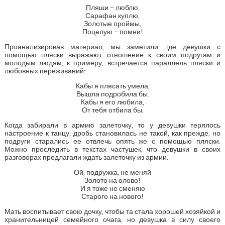
Пляши – люблю,
Сарафан куплю,
Золотые проймы,
Поцелую – помни!
Проанализировав материал, мы заметили, где девушки с
помощью пляски выражают отношение к своим подругам и
молодым людям, к примеру, встречается параллель пляски и
любовных переживаний:
Кабы я плясать умела,
Вышла подробила бы.
Кабы я его любила,
От тебя отбила бы.
Когда забирали в армию залеточку, то у девушки терялось
настроение к танцу, дробь становилась не такой, как прежде, но
подруги старались ее отвлечь опять же с помощью пляски.
Можно проследить в текстах частушек, что девушки в своих
разговорах предлагали ждать залеточку из армии:
Ой, подружка, не меняй
Золото на олово!
И я тоже не сменяю
Старого на нового!
Мать воспитывает свою дочку, чтобы та стала хорошей хозяйкой и
хранительницей семейного очага, но девушка в силу своего