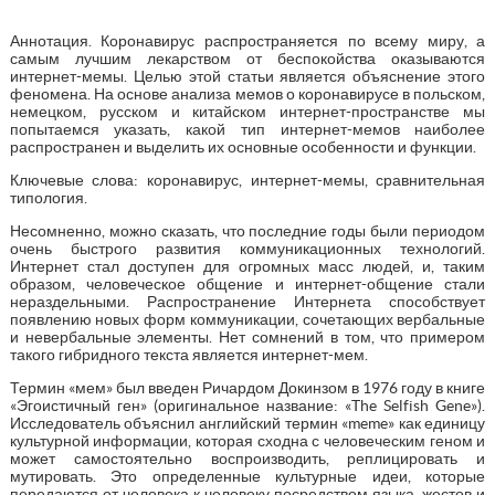
Аннотация. Коронавирус распространяется по всему миру, а
самым лучшим лекарством от беспокойства оказываются
интернет-мемы. Целью этой статьи является объяснение этого
феномена. На основе анализа мемов о коронавирусе в польском,
немецком, русском и китайском интернет-пространстве мы
попытаемся указать, какой тип интернет-мемов наиболее
распространен и выделить их основные особенности и функции.
Ключевые слова: коронавирус, интернет-мемы, сравнительная
типология.
Несомненно, можно сказать, что последние годы были периодом
очень быстрого развития коммуникационных технологий.
Интернет стал доступен для огромных масс людей, и, таким
образом, человеческое общение и интернет-общение стали
нераздельными. Распространение Интернета способствует
появлению новых форм коммуникации, сочетающих вербальные
и невербальные элементы. Нет сомнений в том, что примером
такого гибридного текста является интернет-мем.
Термин «мем» был введен Ричардом Докинзом в 1976 году в книге
«Эгоистичный ген» (оригинальное название: «The Selfish Gene»).
Исследователь объяснил английский термин «meme» как единицу
культурной информации, которая сходна с человеческим геном и
может самостоятельно воспроизводить, реплицировать и
мутировать. Это определенные культурные идеи, которые
передаются от человека к человеку посредством языка, жестов и