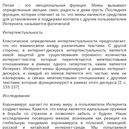
Пятая - это эмоциональная функция. Мемы вызывают
определенные эмоции: смех, радость и даже грусть. Последняя
функция, которая отвечает за то, что мемы являются средством
для установления и поддержки контакта с другим пользователем
Интернета, называется фатической.
Интертекстуальность
Классическое определение интертекстуальности предполагает,
что это взаимосвязи между различными текстами. С другой
стороны, в интернет-дискурсе интертекстуальность является
некой защитой для существования огромного количества
интернет-текстов, которые переплетаются межтекстовыми
отношениями в рамках одного гипертекста, каким является
Интернет. Интернет-мемы функционируют в рамках интернет-
дискурса, и каждый из мемов является его частью, мем не
изолирован, а связан межтекстовыми отношениями с другими
текстами, которые функционируют в рамках этого дискурса [2, с.
133-137].
Исследование
Коронавирус шагает по всему миру, а пользователи Интернета
создают мемы. Кажется, что юмор является идеальным оружием
в борьбе со страхом и позволяет забыть о буднях. Наше
исследование посвящено мемам, возникшим как реакция на
глобальную пандемию коронавируса в польской, немецкой,
русской и китайской интернет-среде. Мы попытаемся