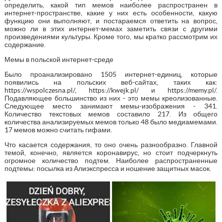
определить, какой тип мемов наиболее распространен в
интернет-пространстве, какие у них есть особенности, какую
функцию они выполняют, и постараемся ответить на вопрос,
можно ли в этих интернет-мемах заметить связи с другими
произведениями культуры. Кроме того, мы кратко рассмотрим их
содержание.
Мемы в польской интернет-среде
Было проанализировано 1505 интернет-единиц, которые
появились на польских веб-сайтах, таких как:
https://wspolczesna.pl/, https://kwejk.pl/ и https://memy.pl/.
Подавляющее большинство из них - это мемы креолизованные.
Следующее место занимают мемы-изображения - 341.
Количество текстовых мемов составило 217. Из общего
количества анализируемых мемов только 48 было медиамемами.
17 мемов можно считать гифами.
Что касается содержания, то оно очень разнообразно. Главной
темой, конечно, является коронавирус, но стоит подчеркнуть
огромное количество подтем. Наиболее распространенные
подтемы: посылка из Алиэкспресса и ношение защитных масок.