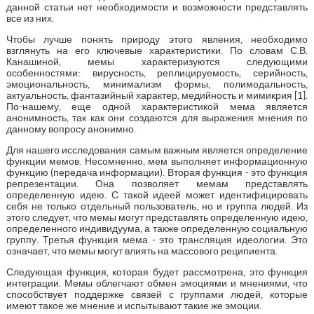
данной статьи нет необходимости и возможности представлять
все из них.
Чтобы лучше понять природу этого явления, необходимо
взглянуть на его ключевые характеристики. По словам С.В.
Канашиной, мемы характеризуются следующими
особенностями: вирусность, реплицируемость, серийность,
эмоциональность, минимализм формы, полимодальность,
актуальность, фантазийный характер, медийность и мимикрия [1].
По-нашему, еще одной характеристикой мема является
анонимность, так как они создаются для выражения мнения по
данному вопросу анонимно.
Для нашего исследования самым важным является определение
функции мемов. Несомненно, мем выполняет информационную
функцию (передача информации). Вторая функция - это функция
репрезентации. Она позволяет мемам представлять
определенную идею. С такой идеей может идентифицировать
себя не только отдельный пользователь, но и группа людей. Из
этого следует, что мемы могут представлять определенную идею,
определенного индивидуума, а также определенную социальную
группу. Третья функция мема - это трансляция идеологии. Это
означает, что мемы могут влиять на массового реципиента.
Следующая функция, которая будет рассмотрена, это функция
интеграции. Мемы облегчают обмен эмоциями и мнениями, что
способствует поддержке связей с группами людей, которые
имеют такое же мнение и испытывают такие же эмоции.