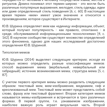
ритуалов. Докинз понимал этот термин широко - это могли быть
различные популярные выражения, мелодия, стиль одежды, идеи
или даже определенный стиль поведения [6, с. 60]. В настоящее
время термин «мем» имеет узкое значение и относится к
произведениям, которое существуют в Интернете.
Ю.В. Шурина определяет мем как «единицу информации, объект,
который получил популярность - как правило, спонтанно - в
среде, обслуживаемой информационными технологиями» [4, с.
162]. В научном сообществе существует множество определений
этого феномена, однако для наших исследований достаточно
определения Ю.В. Шуриной.
Типология мемов
Ю.В. Шурина (2014) выделяет следующие критерии, исходя из
которых можно определить разные классификации мемов:
способ выражения мема (вербальный, невербальный или
гибридный); источник возникновения мема; структура мема [5, с.
87].
С учетом первого критерия мемы можно разделить следующим
образом: текстовый мем, мем-изображение, медиамем, гиф и
креолизованный мем. Текстовый мем может представлять собой
слово, фразу или текстовый фрагмент. Вторая категория мемов
называется мемы-изображения и встречается в трех различных
формах. В первой группе, т.е. узнаваемом изображении,
наиболее важную роль играет визуальная часть. Второй