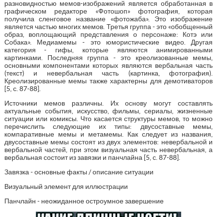
разновидностью мемов-изображений является обработанная в
графическом редакторе «Фотошоп» фотография, которая
получила сленговое название «фотожаба». Это изображение
является частью многих мемов. Третья группа - это «обобщенный
образ, воплощающий представления о персонаже: Котэ или
Собака». Медиамемы - это юмористические видео. Другая
категория - гифы, которые являются анимированными
картинками. Последняя группа - это креолизованные мемы,
основными компонентами которых являются вербальная часть
(текст) и невербальная часть (картинка, фотография).
Креолизированные мемы также характерны для демотиваторов
[5, с. 87-88].
Источники мемов различны. Их основу могут составлять
актуальные события, искусство, фильмы, сериалы, жизненные
ситуации или комиксы. Что касается структуры мемов, то можно
перечислить следующие их типы: двусоставные мемы,
компаративные мемы и метамемы. Как следует из названия,
двусоставные мемы состоят из двух элементов: невербальной и
вербальной частей, при этом визуальная часть невербальная, а
вербальная состоит из завязки и панчлайна [5, с. 87-88].
Завязка - основные факты / описание ситуации
Визуальный элемент для иллюстрации
Панчлайн - неожиданное остроумное завершение