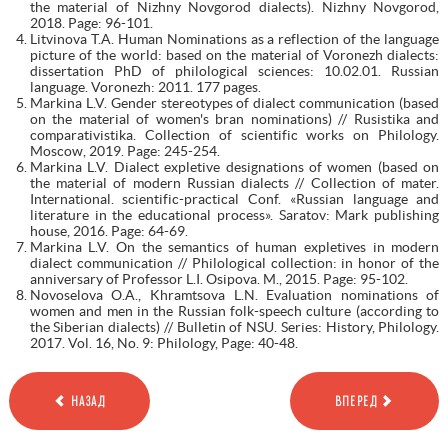
the material of Nizhny Novgorod dialects). Nizhny Novgorod,
2018. Page: 96-101.
Litvinova T.A. Human Nominations as a reflection of the language
picture of the world: based on the material of Voronezh dialects:
dissertation PhD of philological sciences: 10.02.01. Russian
language. Voronezh: 2011. 177 pages.
Markina L.V. Gender stereotypes of dialect communication (based
on the material of women's bran nominations) // Rusistika and
comparativistika. Collection of scientific works on Philology.
Moscow, 2019. Page: 245-254.
Markina L.V. Dialect expletive designations of women (based on
the material of modern Russian dialects // Collection of mater.
International. scientific-practical Conf. «Russian language and
literature in the educational process». Saratov: Mark publishing
house, 2016. Page: 64-69.
Markina L.V. On the semantics of human expletives in modern
dialect communication // Philological collection: in honor of the
anniversary of Professor L.I. Osipova. M., 2015. Page: 95-102.
Novoselova O.A., Khramtsova L.N. Evaluation nominations of
women and men in the Russian folk-speech culture (according to
the Siberian dialects) // Bulletin of NSU. Series: History, Philology.
2017. Vol. 16, No. 9: Philology, Page: 40-48.
НАЗАД
ВПЕРЕД