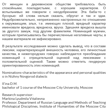
От женщин в деревенском обществе требовалось быть
спокойными, покладистыми, с хорошим характером. О
вспыльчивых же говорили с неодобрением: Эта баба-то с
бусорью: ей слова нельзя сказать, обругат и так и эдак.
Недоброжелательно, неприязненно настроенных по отношению
к окружающим, злых, т.е. имеющих плохой, вредный характер
именовали вредюха, вреднюха, вруха: Здешняя вредюха вышла
за другого замуж, под другим фамилиям. Номинаций мужчин,
которым приписывались бы перечисленные негативные черты, в
нашем материале не зафиксировано.
В результате исследования можно сделать вывод, что в составе
лексики, характеризующей внешность человека, его личностные
качества, в нижегородских говорах наблюдается преобладание
номинаций с отрицательной оценкой над лексемами с
положительной оценкой. Также можно отметить гендерную
ориентированность этих номинаций.
Nominations-characteristics of the appearance and personal qualities
o in Nizhny Novgorod dialects
Il’ina D.M.
bachelor of 1 course of the Moscow City University, Moscow
Research supervisor:
Markina Lyudmila Vitalievna
Professor, Department of Russian Language and Methods of Teaching
Philological Disciplines, Institute of Humanities of the Moscow City