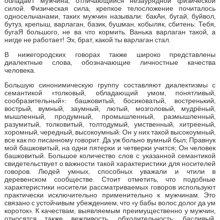
обладает мужчина, отличающийся незаурядной физической
силой. Физическая сила, крепкое телосложение почиталось
односельчанами, таких мужчин называли: бакАн, бугай, буйвол,
бутуз, крепыш, варлаган, базик, бушман, кобыляк, сбитень: Тебя,
бугаЯ большого, не ва что кормить. Ванька варлаган такой, а
нигде не работает! Эх, брат, какой ты варлаган стал.
В нижегородских говорах также широко представлены
диалектные слова, обозначающие личностные качества
человека.
Большую синонимическую группу составляют диалектизмы с
семантикой «толковый, обладающий умом, понятливый,
сообразительный»: башковитый, босиковатый, востренький,
вострый, вумный, заумный, лютый, мозголовый, мудрёный,
мышленный, продумный, промышленный, размышленный,
разумитый, толковитый, толтодумый, умственный, хитрееный,
хоромный, чередный, высокоумный: Он у них такой высокоумный,
все как по писанному говорит. Да уж больно вумный был; Правнук
мой башковитый, на одни пятерки и четверки учится; Он человек
башковитый. Большое количество слов с указанной семантикой
свидетельствует о важности такой характеристики для носителей
говоров. Людей умных, способных уважали и чтили в
деревенском сообществе. Стоит отметить, что подобные
характеристики носители рассматриваемых говоров используют
практически исключительно применительно к мужчинам. Это
связано с устойчивым убеждением, что «у бабы волос долог да ум
короток». К качествам, выявляемым преимущественно у мужчин,
относятся также вежливость, обходительность: басливый,