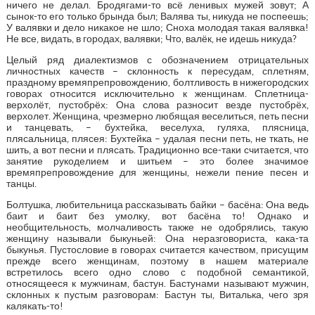
ничего не делал. Бродягами-то всё ленивых мужей зовут; А
сынок-то его только брында был; Валява ты, никуда не поспеешь;
У валявки и дело никакое не шло; Сноха молодая такая валявка!
Не все, видать, в городах, валявки; Что, валёк, не идешь никуда?
Целый ряд диалектизмов с обозначением отрицательных
личностных качеств – склонность к пересудам, сплетням,
праздному времяпрепровождению, болтливость в нижегородских
говорах относится исключительно к женщинам. Сплетница-
верхолёт, пустобрёх: Она слова разносит везде пустобрёх,
верхолет. Женщина, чрезмерно любящая веселиться, петь песни
и танцевать, – бухтейка, веселуха, гуляха, плясница,
плясальница, плясея: Бухтейка – удалая песни петь, не ткать, не
шить, а вот песни и плясать. Традиционно все-таки считается, что
занятие рукоделием и шитьем – это более значимое
времяпрепровождение для женщины, нежели пение песен и
танцы.
Болтушка, любительница рассказывать байки – басёна: Она ведь
баит и баит без умолку, вот басёна то! Однако и
необщительность, молчаливость также не одобрялись, такую
женщину называли быкуньей: Она неразговориста, кака-та
быкунья. Пустословие в говорах считается качеством, присущим
прежде всего женщинам, поэтому в нашем материале
встретилось всего одно слово с подобной семантикой,
относящееся к мужчинам, бастун. Бастунами называют мужчин,
склонных к пустым разговорам: Бастун ты, Виталька, чего зря
калякать-то!