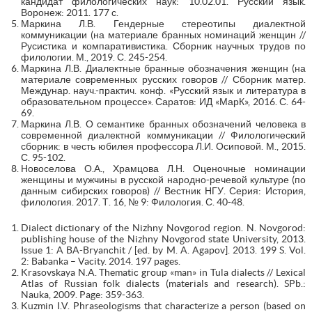
кандидат филологических наук: 10.02.01. Русский язык.
Воронеж: 2011. 177 с.
Маркина Л.В. Гендерные стереотипы диалектной
коммуникации (на материале бранных номинаций женщин //
Русистика и компаративистика. Сборник научных трудов по
филологии. М., 2019. С. 245-254.
Маркина Л.В. Диалектные бранные обозначения женщин (на
материале современных русских говоров // Сборник матер.
Междунар. науч.-практич. конф. «Русский язык и литература в
образовательном процессе». Саратов: ИД «МарК», 2016. С. 64-
69.
Маркина Л.В. О семантике бранных обозначений человека в
современной диалектной коммуникации // Филологический
сборник: в честь юбилея профессора Л.И. Осиповой. М., 2015.
С. 95-102.
Новоселова О.А., Храмцова Л.Н. Оценочные номинации
женщины и мужчины в русской народно-речевой культуре (по
данным сибирских говоров) // Вестник НГУ. Серия: История,
филология. 2017. Т. 16, № 9: Филология. С. 40-48.
Dialect dictionary of the Nizhny Novgorod region. N. Novgorod:
publishing house of the Nizhny Novgorod state University, 2013.
Issue 1: A BA-Bryanchit / [ed. by M. A. Agapov]. 2013. 199 S. Vol.
2: Babanka – Vacity. 2014. 197 pages.
Krasovskaya N.A. Thematic group «man» in Tula dialects // Lexical
Atlas of Russian folk dialects (materials and research). SPb.:
Nauka, 2009. Page: 359-363.
Kuzmin I.V. Phraseologisms that characterize a person (based on