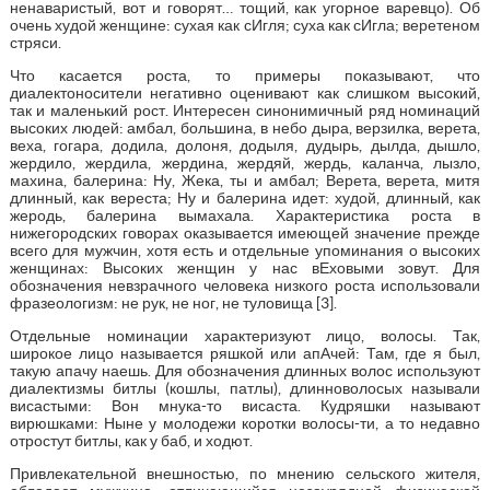
ненаваристый, вот и говорят… тощий, как угорное варевцо). Об
очень худой женщине: сухая как сИгля; суха как сИгла; веретеном
стряси.
Что касается роста, то примеры показывают, что
диалектоносители негативно оценивают как слишком высокий,
так и маленький рост. Интересен синонимичный ряд номинаций
высоких людей: амбал, большина, в небо дыра, верзилка, верета,
веха, гогара, додила, долоня, додыля, дудырь, дылда, дышло,
жердило, жердила, жердина, жердяй, жердь, каланча, лызло,
махина, балерина: Ну, Жека, ты и амбал; Верета, верета, митя
длинный, как вереста; Ну и балерина идет: худой, длинный, как
жеродь, балерина вымахала. Характеристика роста в
нижегородских говорах оказывается имеющей значение прежде
всего для мужчин, хотя есть и отдельные упоминания о высоких
женщинах: Высоких женщин у нас вЕховыми зовут. Для
обозначения невзрачного человека низкого роста использовали
фразеологизм: не рук, не ног, не туловища [3].
Отдельные номинации характеризуют лицо, волосы. Так,
широкое лицо называется ряшкой или апАчей: Там, где я был,
такую апачу наешь. Для обозначения длинных волос используют
диалектизмы битлы (кошлы, патлы), длинноволосых называли
висастыми: Вон мнука-то висаста. Кудряшки называют
вирюшками: Ныне у молодежи коротки волосы-ти, а то недавно
отростут битлы, как у баб, и ходют.
Привлекательной внешностью, по мнению сельского жителя,