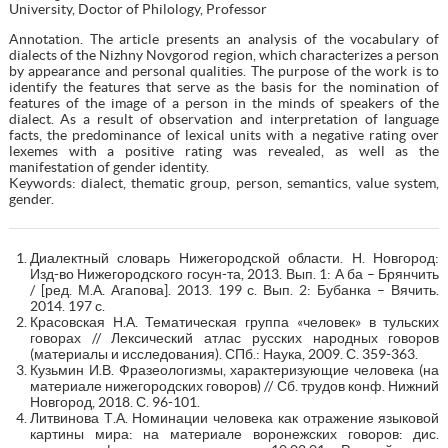
University, Doctor of Philology, Professor
Annotation. The article presents an analysis of the vocabulary of
dialects of the Nizhny Novgorod region, which characterizes a person
by appearance and personal qualities. The purpose of the work is to
identify the features that serve as the basis for the nomination of
features of the image of a person in the minds of speakers of the
dialect. As a result of observation and interpretation of language
facts, the predominance of lexical units with a negative rating over
lexemes with a positive rating was revealed, as well as the
manifestation of gender identity.
Keywords: dialect, thematic group, person, semantics, value system,
gender.
Диалектный словарь Нижегородской области. Н. Новгород:
Изд-во Нижегородского госун-та, 2013. Вып. 1: А ба – Брянчить
/ [ред. М.А. Агапова]. 2013. 199 с. Вып. 2: Бубанка – Вячить.
2014. 197 с.
Красовская Н.А. Тематическая группа «человек» в тульских
говорах // Лексический атлас русских народных говоров
(материалы и исследования). СПб.: Наука, 2009. С. 359-363.
Кузьмин И.В. Фразеологизмы, характеризующие человека (на
материале нижегородских говоров) // Сб. трудов конф. Нижний
Новгород, 2018. С. 96-101.
Литвинова Т.А. Номинации человека как отражение языковой
картины мира: на материале воронежских говоров: дис.