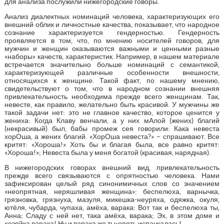
для анализа послужили нижегородские говоры.
Анализ диалектных номинаций человека, характеризующих его
внешний облик и личностные качества, показывает, что народное
сознание характеризуется гендерностью. Гендерность
проявляется в том, что, по мнению носителей говоров, для
мужчин и женщин оказываются важными и ценными разные
«наборы» качеств, характеристик. Например, в нашем материале
встречается значительно больше номинаций с семантикой,
характеризующей различные особенности внешности,
относящихся к женщине. Такой факт, по нашему мнению,
свидетельствуют о том, что в народном сознании внешняя
привлекательность необходима прежде всего женщинам. Так,
невесте, как правило, желательно быть красивой. У мужчины же
такой задачи нет: это не главное качество, которое ценится у
жениха: Когда Клаву венчали, а у них мАлой (жених) благий
(некрасивый) был, бабы промеж сея говорили: Кака невеста
хорОша, а жених благий. «ХорОша невеста?» – спрашивают. Все
критят: «Хороша!» Хоть бы и благая была, все равно критят:
«Хороша!»; Невеста была у меня богатой (красивая, нарядная).
В нижегородских говорах внешний вид, привлекательность
прежде всего связываются с опрятностью человека. Нами
зафиксирован целый ряд синонимичных слов со значением
«неопрятная, неряшливая женщина»: беспелюха, варнычка,
грязновка, грязнуха, мазуля, микешка-неуряха, одяжка, окуля,
ютёля, чубарда, чупаха, амёха, варака: Вот так и беспелюха ты,
Анна; Сладу с ней нет, така амёха, варака; Эх, в этом доме и
хозяйка варака! Ну и варака же ты-опять испачкалась!