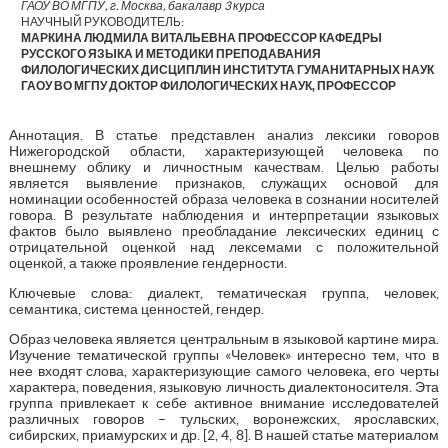
ГАОУ ВО МГПУ, г. Москва, бакалавр 3 курса
НАУЧНЫЙ РУКОВОДИТЕЛЬ:
МАРКИНА ЛЮДМИЛА ВИТАЛЬЕВНА ПРОФЕССОР КАФЕДРЫ
РУССКОГО ЯЗЫКА И МЕТОДИКИ ПРЕПОДАВАНИЯ
ФИЛОЛОГИЧЕСКИХ ДИСЦИПЛИН ИНСТИТУТА ГУМАНИТАРНЫХ НАУК
ГАОУ ВО МГПУ ДОКТОР ФИЛОЛОГИЧЕСКИХ НАУК, ПРОФЕССОР
Аннотация. В статье представлен анализ лексики говоров
Нижегородской области, характеризующей человека по
внешнему облику и личностным качествам. Целью работы
является выявление признаков, служащих основой для
номинации особенностей образа человека в сознании носителей
говора. В результате наблюдения и интерпретации языковых
фактов было выявлено преобладание лексических единиц с
отрицательной оценкой над лексемами с положительной
оценкой, а также проявление гендерности.
Ключевые слова: диалект, тематическая группа, человек,
семантика, система ценностей, гендер.
Образ человека является центральным в языковой картине мира.
Изучение тематической группы «Человек» интересно тем, что в
нее входят слова, характеризующие самого человека, его черты
характера, поведения, языковую личность диалектоносителя. Эта
группа привлекает к себе активное внимание исследователей
различных говоров – тульских, воронежских, ярославских,
сибирских, приамурских и др. [2, 4, 8]. В нашей статье материалом