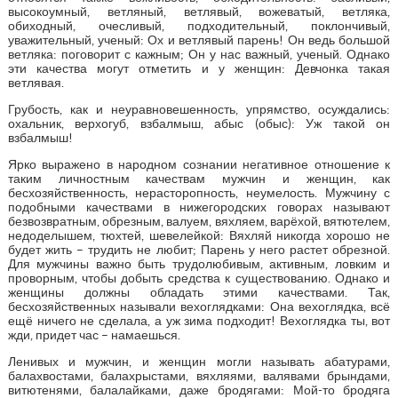
высокоумный, ветляный, ветлявый, вожеватый, ветляка,
обиходный, очесливый, подходительный, поклончивый,
уважительный, ученый: Ох и ветлявый парень! Он ведь большой
ветляка: поговорит с кажным; Он у нас важный, ученый. Однако
эти качества могут отметить и у женщин: Девчонка такая
ветлявая.
Грубость, как и неуравновешенность, упрямство, осуждались:
охальник, верхогуб, взбалмыш, абыс (обыс): Уж такой он
взбалмыш!
Ярко выражено в народном сознании негативное отношение к
таким личностным качествам мужчин и женщин, как
бесхозяйственность, нерасторопность, неумелость. Мужчину с
подобными качествами в нижегородских говорах называют
безвозвратным, обрезным, валуем, вяхляем, варёхой, вятютелем,
недоделышем, тюхтей, шевелейкой: Вяхляй никогда хорошо не
будет жить – трудить не любит; Парень у него растет обрезной.
Для мужчины важно быть трудолюбивым, активным, ловким и
проворным, чтобы добыть средства к существованию. Однако и
женщины должны обладать этими качествами. Так,
бесхозяйственных называли вехоглядками: Она вехоглядка, всё
ещё ничего не сделала, а уж зима подходит! Вехоглядка ты, вот
жди, придет час – намаешься.
Ленивых и мужчин, и женщин могли называть абатурами,
балахвостами, балахрыстами, вяхляями, валявами брындами,
витютенями, балалайками, даже бродягами: Мой-то бродяга