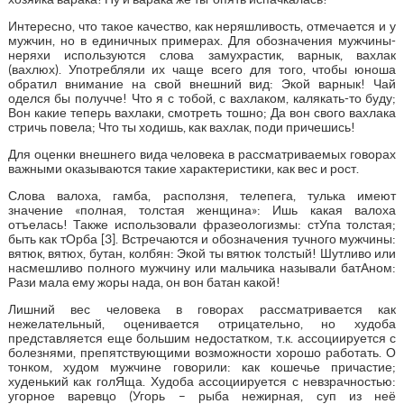
Интересно, что такое качество, как неряшливость, отмечается и у
мужчин, но в единичных примерах. Для обозначения мужчины-
неряхи используются слова замухрастик, варнык, вахлак
(вахлюх). Употребляли их чаще всего для того, чтобы юноша
обратил внимание на свой внешний вид: Экой варнык! Чай
оделся бы получче! Что я с тобой, с вахлаком, калякать-то буду;
Вон какие теперь вахлаки, смотреть тошно; Да вон свого вахлака
стричь повела; Что ты ходишь, как вахлак, поди причешись!
Для оценки внешнего вида человека в рассматриваемых говорах
важными оказываются такие характеристики, как вес и рост.
Слова валоха, гамба, расползня, телепега, тулька имеют
значение «полная, толстая женщина»: Ишь какая валоха
отъелась! Также использовали фразеологизмы: стУпа толстая;
быть как тОрба [3]. Встречаются и обозначения тучного мужчины:
вятюк, вятюх, бутан, колбян: Экой ты вятюк толстый! Шутливо или
насмешливо полного мужчину или мальчика называли батАном:
Рази мала ему жоры нада, он вон батан какой!
Лишний вес человека в говорах рассматривается как
нежелательный, оценивается отрицательно, но худоба
представляется еще большим недостатком, т.к. ассоциируется с
болезнями, препятствующими возможности хорошо работать. О
тонком, худом мужчине говорили: как кошечье причастие;
худенький как голЯща. Худоба ассоциируется с невзрачностью:
угорное варевцо (Угорь – рыба нежирная, суп из неё