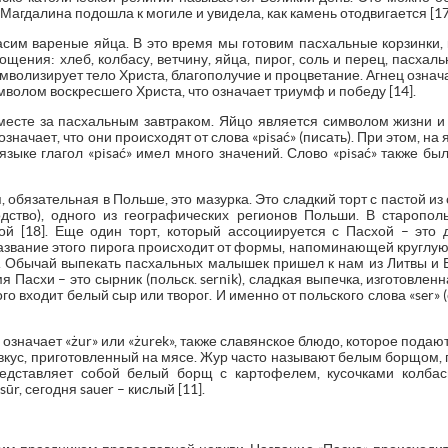
Магдалина подошла к могиле и увидела, как камень отодвигается [17
асим вареные яйца. В это время мы готовим пасхальные корзинки, 
щения: хлеб, колбасу, ветчину, яйца, пирог, соль и перец, пасхал
мволизирует тело Христа, благополучие и процветание. Агнец означа
волом воскресшего Христа, что означает триумф и победу [14].
месте за пасхальным завтраком. Яйцо является символом жизни 
означает, что они происходят от слова «pisać» (писать). При этом, на
 языке глагол «pisać» имел много значений. Слово «pisać» также бы
 обязательная в Польше, это мазурка. Это сладкий торт с пастой из
дство), одного из географических регионов Польши. В старопо
й [18]. Еще один торт, который ассоциируется с Пасхой – это
 Название этого пирога происходит от формы, напоминающей круглу
 Обычай выпекать пасхальных малышек пришел к нам из Литвы и Бе
я Пасхи – это сырник (польск. sernik), сладкая выпечка, изготовленн
ого входит белый сыр или творог. И именно от польского слова «ser»
 означает «żur» или «żurek», также славянское блюдо, которое подаю
ус, приготовленный на мясе. Жур часто называют белым борщом, п
едставляет собой белый борщ с картофелем, кусочками колба
ūr, сегодня sauer – кислый [11].