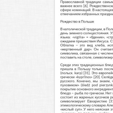
Православной традиции самым 
важнее всего [6]. Рождественс
сфере номинаций. В настоящем 
отмечанием избранных праздни
Рождество в Польше
В католической традиции, в По
день зимнего солнцестояния. У
языка: «vigilia» = «бдение», «с
ожидаем пришествия Иисуса. Сн
Облатка – это вид хлеба, исп
«жертвенный дар». Он считае
символика, связанная с числен
поставить на столе, символизи
Среди этих традиционных блюд
пришла в Польшу только после
(польск. karp) [31]. Это европе
гречески «kyprĩnos» [20]. Селё
русского. Конечно, мы знаем,
пуховиком» (śledź pod pierzy
покрытие основного ингредиен
блюдо – рыба по-гречески. Нет
состоит из жареных кусочков 
символизирует Евхаристию [3
этимологическому словарю Алек
«кислый суп». У него неясная э