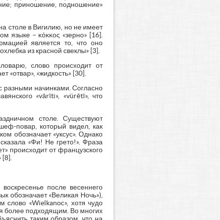
ение; приношение, подношение»
а столе в Вигилию, но не имеет
ом языке – κόκκος «зерно» [16].
рмацией является то, что оно
хлебка из красной свеклы» [3].
ловарю, слово происходит от
т «отвар», «жидкость» [30].
 с разными начинками. Согласно
нского «vārīti», «vürētī», что
аздничном столе. Существуют
шеф-повар, который видел, как
ком обозначает «уксус». Однако
сказала «Фи! Не грето!». Фраза
ет» происходит от французского
[8].
 воскресенье после весеннего
ык обозначает «Великая Ночь»),
м слово «Wielkanoc», хотя чудо
ся более подходящим. Во многих
ъяснить таким образом, что на