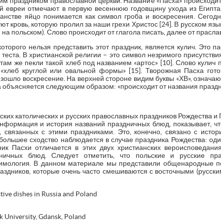
м праздником православной церкви. Название «Пасха» происходит 
ый евреи отмечают в первую весеннюю годовщину ухода из Египта 
тианстве яйцо понимается как символ гроба и воскресения. Сего
т кровь, которую пролил за наши грехи Христос [24]. В русском яз
 на польском). Слово происходит от глагола писать, далее от праславя
оторого нельзя представить этот праздник, является кулич. Это п
теста. В христианской религии – это символ незримого присутствия
 там же пекли такой хлеб под названием «артос» [10]. Слово кулич 
λιξ «хлеб круглой или овальной формы» [15]. Творожная Пасха го
изошло воскресение. На верхней стороне видим буквы «ХВ», означающ
а объясняется следующим образом: «происходит от названия праздни
ьских католических и русских православных праздников Рождества и 
информация и история названий праздничных блюд, показывает, чт
, связанных с этими праздниками. Это, конечно, связано с ист
ибольшее сходство наблюдается в случае праздника Рождества: оди
ик Пасхи отличается в этих двух христианских вероисповедани
ничных блюд. Следует отметить, что польские и русские пра
тимология. В данном материале мы представили общенародные по
аздников, которые очень часто смешиваются с восточными (русским
stive dishes in Russia and Poland
k University, Gdansk, Poland