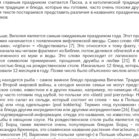
главным праздником считается Пасха, а в католической традиции
кие традиции и блюда, которые мы готовим, часто очень похожи друг
тексте постараемся представить различия в названиях праздничны
ков.
льше, Вигилия является самым ожидаемым праздником года. Этот пра
жин начинается с появлением вифлеемской звезды. Само слово «Wig
тража», «vigilare» = «бодрствовать» [7]. Это относится к тому факт
ачала мы читаем фрагмент из Библии, потом делимся облаткой и же
еченного из муки и воды. Это слово происходит от латинского 
тся символом примирения, прощения, дружбы и любви [21]. В 
ностью блюд на рождественском столе. Изначально 12 блюд, котор
ровали 12 месяцев в году. Позже число было объяснено числом апост
 находится рыба – самое важное блюдо праздника Вигилии. Тради
 Второй мировой войны, а сегодня многие семьи не могут предс
йское слово, известное и в других языках, например, по-немецки «Ka
дку часто готовим под шубой, по-польски это «śledź pod pierzynką».
 что это салат из сельди, который состоит из слоев – мы в Поль
nką) или «под одеяльцем» (pod kołderką). Термин «под пуховиком»
та блюда другим ингредиентом или другими ингредиентами [26]. Ещ
 подтвержденной информации, откуда это название, но известно, что
рыбы в овощном соусе. На рождественском столе рыба является 
1]. Борщ также является очень популярным блюдом. Борщ – по-
сандра Брюкнера, это славянское название растения «heracleum», с 
тимология [4]. Вареники (по-польски «pierogi») в Польше обычно д