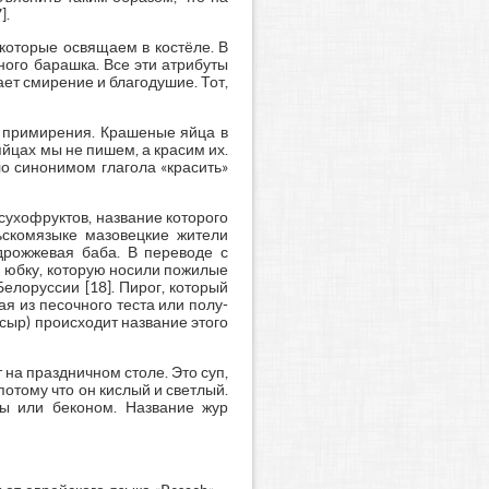
].
которые освящаем в костёле. В
ьного барашка. Все эти атрибуты
ет смирение и благодушие. Тот,
и примирения. Крашеные яйца в
 яйцах мы не пишем, а красим их.
ло синонимом глагола «красить»
 сухофруктов, название которого
льскомязыке мазовецкие жители
 дрожжевая баба. В переводе с
ю юбку, которую носили пожилые
лоруссии [18]. Пирог, который
ая из песочного теста или полу-
 (сыр) происходит название этого
т на праздничном столе. Это суп,
отому что он кислый и светлый.
сы или беконом. Название жур