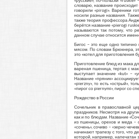
«русские», по-польски «ruski
словарю, название происходит от
говорили «pirogi». Вареники г
носили разные названия. Также
также теория профессора Анджея
берётся название «pierogi rusk
называются так потому, что р
данном случае относится именн
Бигос – это еще одно типично
мясом. По словам Брюкнера, это
это «котел для приготовления бу
Приготовление блюд из мака дл
вареная пшеница, тертая с мак
выступает значение «kut» – «у
Название «пряник» ассоциирует
«pierzny», то есть «острый», 
«пирог со piernymi», пирог со с
Рождество в России
Сочельник в православной це
праздников. Несмотря на други
как и по блюдам. Название «Со
из пшеницы, орехов и меда – 
«сочень», сочиво – «зерно чеч
начинают трапезу с того, что 
которой, например, напечатан 