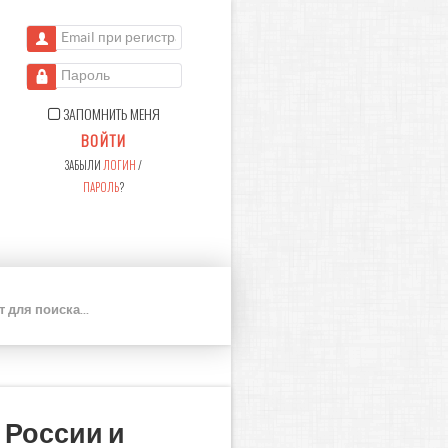
Email при регистрации
Пароль
ЗАПОМНИТЬ МЕНЯ
ВОЙТИ
ЗАБЫЛИ
ЛОГИН
/
ПАРОЛЬ
?
П
О
И
С
К
 России и