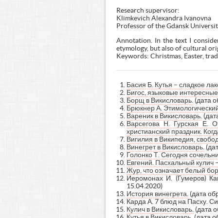
Research supervisor:
Klimkevich Alexandra Ivanovna
Professor of the Gdansk Universit
Annotation. In the text I consid
etymology, but also of cultural ori
Keywords: Christmas, Easter, trad
Басия Б. Кутья – сладкое лак
Бигос, языковые интересны
Борщ в Викисловарь.
(дата о
Брюкнер А. Этимологический
Вареник в Викисловарь.
(дат
Варсегова Н. Гурская Е. 
христианский праздник. Когд
Вигилия в Википедия, свобо
Винегрет в Викисловарь.
(да
Голонко Т. Сегодня сочельни
Евгений. Пасхальный кулич 
Жур, что означает белый бо
Иеромонах И. (Гумеров) Ка
15.04.2020)
История винегрета.
(дата об
Карда А. 7 блюд на Пасху. С
Кулич в Викисловарь.
(дата о
Кутья в Викисловарь.
(дата о