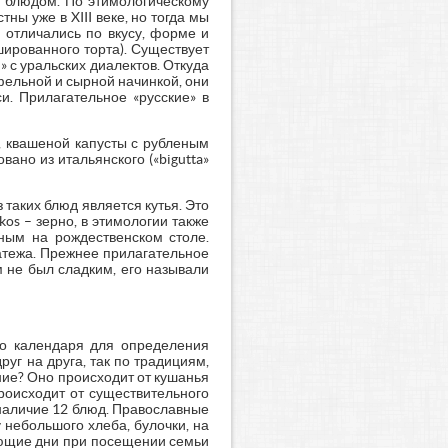
м блюдом. По этимологическому
тны уже в XIII веке, но тогда мы
и отличались по вкусу, форме и
шированного торта). Существует
» с уральских диалектов. Откуда
офельной и сырной начинкой, они
и. Прилагательное «русские» в
, квашеной капусты с рубленым
вано из итальянского («bigutta»
таких блюд является кутья. Это
os – зерно, в этимологии также
льным на рождественском столе.
латежа. Прежнее прилагательное
м не был сладким, его называли
го календаря для определения
уг на друга, так по традициям,
ние? Оно происходит от кушанья
роисходит от существительного
 наличие 12 блюд. Православные
 небольшого хлеба, булочки, на
дующие дни при посещении семьи