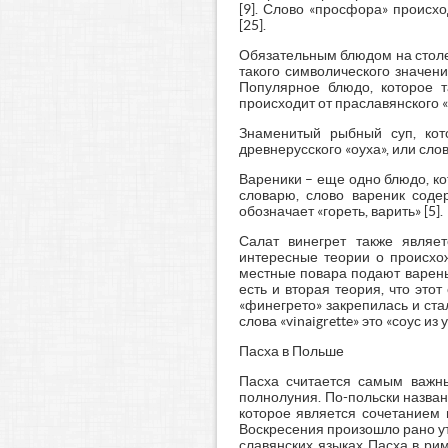
[9]. Слово «просфора» происх
[25].
Обязательным блюдом на столе 
такого символического значения
Популярное блюдо, которое т
происходит от праславянского 
Знаменитый рыбный суп, кот
древнерусского «оуха», или слов
Вареники – еще одно блюдо, ко
словарю, слово вареник содерж
обозначает «гореть, варить» [5].
Салат винегрет также являе
интересные теории о происхож
местные повара подают вареные
есть и вторая теория, что это
«финегрето» закрепилась и ста
слова «vinaigrette» это «соус из у
Пасха в Польше
Пасха считается самым важны
полнолуния. По-польски назван
которое является сочетанием п
Воскресения произошло рано ут
славянских языках Пасха в ри