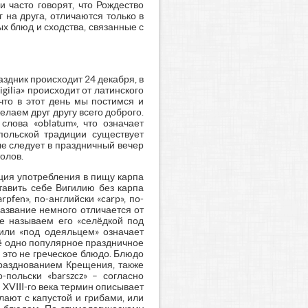
 часто говорят, что Рождество
 на друга, отличаются только в
х блюд и сходства, связанные с
здник происходит 24 декабря, в
ilia» происходит от латинского
у, что в этот день мы постимся и
лаем друг другу всего доброго.
слова «oblatum», что означает
польской традиции существует
ые следует в праздничный вечер
олов.
ция употребления в пищу карпа
тавить себе Вигилию без карпа
rpfen», по-английски «carp», по-
 Название немного отличается от
ше называем его «селёдкой под
 или «под одеяльцем» означает
ё одно популярное праздничное
 это не греческое блюдо. Блюдо
празднованием Крещения, также
польски «barszcz» – согласно
XVIII-го века термин описывает
елают с капустой и грибами, или