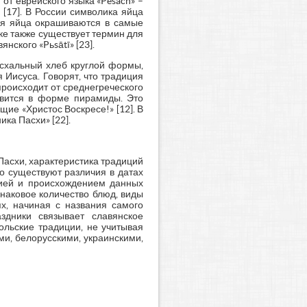
от еврейского языка «Pesach» –
[17]. В России символика яйца
дня яйца окрашиваются в самые
ыке также существует термин для
нского «Pьsātī» [23].
асхальный хлеб круглой формы,
 Иисуса. Говорят, что традиция
происходит от среднегреческого
товится в форме пирамиды. Это
ие «Христос Воскресе!» [12]. В
ка Пасхи» [22].
Пасхи, характеристика традиций
о существуют различия в датах
орией и происхождением данных
наковое количество блюд, виды
ях, начиная с названия самого
здники связывает славянское
льские традиции, не учитывая
и, белорусскими, украинскими,