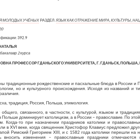
ИЯ МОЛОДЫХ УЧЁНЫХ
РАЗДЕЛ:
ЯЗЫК КАК ОТРАЖЕНИЕ МИРА, КУЛЬТУРЫ, Н
20
ификации:
392.9
НАТАЛЬЯ
бакалавр 2 курса
ОВНА ПРОФЕССОР ГДАНЬСКОГО УНИВЕРСИТЕТА, Г. ГДАНЬСК, ПОЛЬША
ены традиционные рождественские и пасхальные блюда в России и 
мологии, но и культурного происхождения. Исходя из названий и т
различия.
ха, традиция, Россия, Польша, этимология.
общего, связанного, в частности, с культурой, языком и традиция
 в Польше доминирует католицизм, а в России – православие. По эт
м. Когда-то при назначении праздников католики и православны
ли в XVI веке, когда священник Христофор Клавиус предложил друг
пой Римский Григорием XIII, и с 1582 года католики перешли на 
сь вносить изменения – православные праздники отмечаются