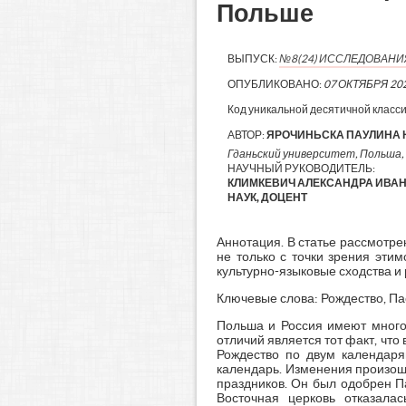
Польше
ВЫПУСК:
№8(24) ИССЛЕДОВАН
ОПУБЛИКОВАНО:
07 ОКТЯБРЯ 20
Код уникальной десятичной класс
АВТОР:
ЯРОЧИНЬСКА ПАУЛИНА 
Гданьский университет, Польша, 
НАУЧНЫЙ РУКОВОДИТЕЛЬ:
КЛИМКЕВИЧ АЛЕКСАНДРА ИВАН
НАУК, ДОЦЕНТ
Аннотация. В статье рассмотр
не только с точки зрения эти
культурно-языковые сходства и 
Ключевые слова: Рождество, Пас
Польша и Россия имеют много 
отличий является тот факт, что
Рождество по двум календаря
календарь. Изменения произош
праздников. Он был одобрен Па
Восточная церковь отказала