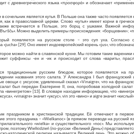
одит с древнегреческого языка «προσφορά» и обозначает «примен
в сочельник является кутья. В Польше она также часто появляется н
, как в православной церкви. Слово «кутья» имеет корни в греческ
акже встречается в Польше, это борщ с ушками. Важной инфо
«Bъrščь». Можно выделить примеры происхождения: «борщевник»; «по
орый появляется на русском столе – это суп уха. Согласно с
а «jucha» [29]. Оно имеет индоевропейский корень «jus», что обозначае
торое можно найти в славянской кухне. Мы готовим такие вареники
ит суффиксы -ен и -ик и происходит от слова «варить», праславя
тся традиционным русским блюдом, которое появляется на пр
дении названия этого салата. У Александра I был французский 
 овощи с уксусом, удивленный сказал «Vinaigre», что на французс
т салат был передан Екатерине II, она, попробовав холодной салат 
ла «винегретом» [13]. В словаре находим информацию, что «винегр
ксуса», «vinaigre» значит «уксус», vin это «вино» и aigre значит «кислый» 
м праздником в христианской традиции. Её отмечают в первое
ие этого праздника – «Wielkanoc» (в прямом переводе на русский яз
рилагательного «wielka» и существительного «noc». Мы используе
ром, поэтому Wielkidzień (по-русски «Великий День») представляет
мско-католической религии называется Великий день. Это можно об