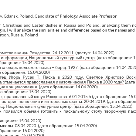
y, Gdansk, Poland, Candidate of Philology, Associate Professor
er Christmas and Easter dishes in Russia and Poland, analyzing them n
gin. I will analyze the similarities and differences based on the names and 
ition, Russia, Poland
омство в канун Рождества. 24.12.2011.
(доступ: 14.04.2020)
е информации, Национальный культурный центр.
(дата обращения: 1
бращения: 15.04.2020)
 словарь польского языка – борщ. 1927.
(дата обращения: 14.04.202
а обращения: 15.04.2020)
Отец Игорь Русак П. Пасха в 2020 году, Светлое Христово Вос
а отмечается православная и католическая Пасха в 2020 году?
(дата
дная энциклопедия.
(дата обращения: 14.04.2020)
та обращения: 15.04.2020)
к, православный канун Рождества. 6.01.2015.
h (дата обращения: 15.
– история появления и интересные факты. 20.04.2019.
(дата обращени
рщ, Национальный культурный центр.
(дата обращения: 15.04.2020)
к появился обычай готовить к пасхальному столу творожную пас
ращения: 15.04.2020)
имволы. 08.04.2020.
(дата обращения: 15.04.2020)
бращения: 15.04.2020)
бращения: 15.04.2020)