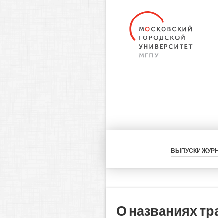
ВЫПУСКИ ЖУР
О названиях т