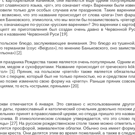
e» – с картофельной начинкой, они являются еще одним популярны
 славянского языка, «pir», это означает «пир». Вареники были извес
отовили только для особых случаев или праздников. Такие вареник
 возможно, что это название происходит от слова «piera» (тип фар
 Банковского, этимолога, что мы могли бы позаимствовать «pierogi
ie», означающее по-русски «русские вареники»? Это вареники с карт
ецепт их приготовления был создан очень давно в Червонной Рус
о к названию Червонной Руси [19].
 польское блюдо, заслуживающее внимания. Это блюдо из тушеной
 германизм (соус «Beiguss»), по мнению Баньковского, оно заимство
льона») [2].
я праздника Рождества также является очень популярным. Одним из 
ом, медом и сухофруктами. Название происходит от греческого kókk
гол» [1]. Пряник, на польском «piernik» также является обязате
ся с перцем, который был не только пряностью, но и средством п
только позже изменило свою форму на «pierny». Раньше пряник совсе
пециями, то есть «острыми, пряными» [20].
ркви отмечается 6 января. Это связано с использованием друго
е даты, православный и католический сочельник довольно похожи др
чельник» принят в православной церкви, но откуда пришло это назва
сочива. В этимологическом словаре утверждается, что это слово п
евицы» [27]. На русском рождественском столе также можно отметить
делятся просфорой, эквивалентом облатки. Обычно она имеет форму
знак креста. Они делятся этим во время пожеланий, а также в сле