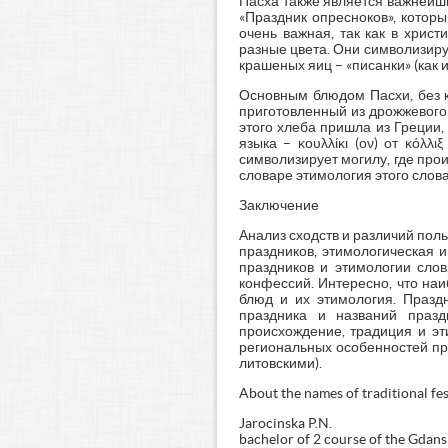
Пасха также является важнейши
«Праздник опресноков», котор
очень важная, так как в хрис
разные цвета. Они символизирую
крашеных яиц – «писанки» (как и
Основным блюдом Пасхи, без к
приготовленный из дрожжевого 
этого хлеба пришла из Греции,
языка – κουλλίκι (ον) от κόλ
символизирует могилу, где про
словаре этимология этого слов
Заключение
Анализ сходств и различий пол
праздников, этимологическая 
праздников и этимологии слов
конфессий. Интересно, что на
блюд и их этимология. Праздн
праздника и названий празд
происхождение, традиция и э
региональных особенностей пр
литовскими).
About the names of traditional fe
Jarocinska P.N.
bachelor of 2 course of the Gdans