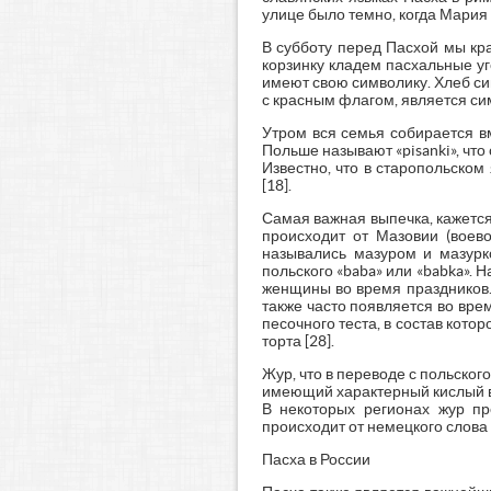
улице было темно, когда Мария 
В субботу перед Пасхой мы кр
корзинку кладем пасхальные уго
имеют свою символику. Хлеб си
с красным флагом, является сим
Утром вся семья собирается в
Польше называют «pisanki», что 
Известно, что в старопольском
[18].
Самая важная выпечка, кажется,
происходит от Мазовии (воево
назывались мазуром и мазурко
польского «baba» или «babka».
женщины во время праздников.
также часто появляется во врем
песочного теста, в состав котор
торта [28].
Жур, что в переводе с польского
имеющий характерный кислый вк
В некоторых регионах жур пр
происходит от немецкого слова s
Пасха в России