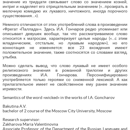
значение из тридцати связывает слово со значением козней,
интриг и наделяет его отрицательным значением («…прозирать в
мелочную комедию их лукавого, ничтожного, иногда порочного
существования…»).
Немного отличаются от этих употреблений слова в произведении
«Фрегат «Паллада»». Здесь И.А. Гончаров редко упоминает или
описывает девушек вообще, так что рассматриваемое слово
относится к матросам, характеризует целые народы («…с этим
младенческим, отсталым, но лукавым народом»), но его
коннотация не изменяется: все 23 вхождения имеют
положительное значение, также соотносятся со словами взгляд,
улыбка.
Можно сделать вывод, что слово лукавый не имеет особого
религиозного значения в романной трилогии и других
произведениях И.А. Гончарова. Персонифицировано
употребляется только героями со сниженной лексикой. А как
прилагательное имеет не свойственное ему ранее значение
игривости.
Semantics of the word «wicked» in the works of I.A. Goncharov
Bakutina A.V.
bachelor of 2 course of the Moscow City University, Moscow
Research supervisor:
Zakharova Maria Valentinovna
Associate Professor of the Department of the Russian Language and