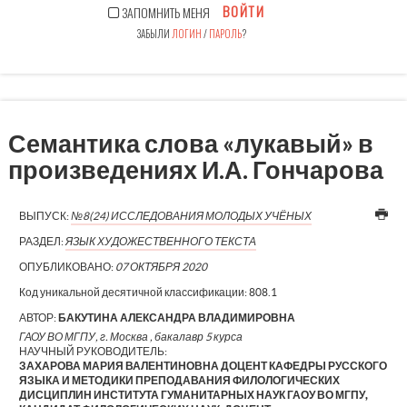
ВОЙТИ
ЗАПОМНИТЬ МЕНЯ
ЗАБЫЛИ
ЛОГИН
/
ПАРОЛЬ
?
Семантика слова «лукавый» в
произведениях И.А. Гончарова
ВЫПУСК:
№8(24) ИССЛЕДОВАНИЯ МОЛОДЫХ УЧЁНЫХ
РАЗДЕЛ:
ЯЗЫК ХУДОЖЕСТВЕННОГО ТЕКСТА
ОПУБЛИКОВАНО:
07 ОКТЯБРЯ 2020
Код уникальной десятичной классификации:
808.1
АВТОР:
БАКУТИНА АЛЕКСАНДРА ВЛАДИМИРОВНА
ГАОУ ВО МГПУ, г. Москва , бакалавр 5 курса
НАУЧНЫЙ РУКОВОДИТЕЛЬ:
ЗАХАРОВА МАРИЯ ВАЛЕНТИНОВНА ДОЦЕНТ КАФЕДРЫ РУССКОГО
ЯЗЫКА И МЕТОДИКИ ПРЕПОДАВАНИЯ ФИЛОЛОГИЧЕСКИХ
ДИСЦИПЛИН ИНСТИТУТА ГУМАНИТАРНЫХ НАУК ГАОУ ВО МГПУ,