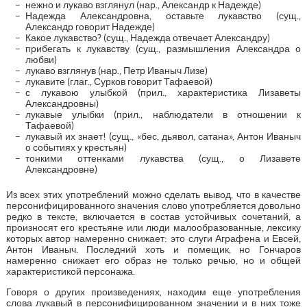
нежно и лукаво взглянул (нар., Александр к Надежде)
Надежда Александровна, оставьте лукавство (сущ.,
Александр говорит Надежде)
Какое лукавство? (сущ., Надежда отвечает Александру)
прибегать к лукавству (сущ., размышления Александра о
любви)
лукаво взглянув (нар., Петр Иваныч Лизе)
лукавите (глаг., Сурков говорит Тафаевой)
с лукавою улыбкой (прил., характеристика Лизаветы
Александровны)
лукавые улыбки (прил., наблюдатели в отношении к
Тафаевой)
лукавый их знает! (сущ., «бес, дьявол, сатана», Антон Иваныч
о событиях у крестьян)
тонкими оттенками лукавства (сущ., о Лизавете
Александровне)
Из всех этих употреблений можно сделать вывод, что в качестве
персонифицированного значения слово употребляется довольно
редко в тексте, включается в состав устойчивых сочетаний, а
произносят его крестьяне или люди малообразованные, лексику
которых автор намеренно снижает: это слуги Аграфена и Евсей,
Антон Иваныч. Последний хоть и помещик, но Гончаров
намеренно снижает его образ не только речью, но и общей
характеристикой персонажа.
Говоря о других произведениях, находим еще употребления
слова лукавый в персонифицированном значении и в них тоже