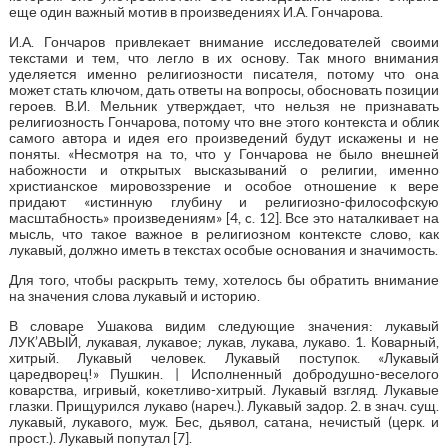
еще один важный мотив в произведениях И.А. Гончарова.
И.А. Гончаров привлекает внимание исследователей своими
текстами и тем, что легло в их основу. Так много внимания
уделяется именно религиозности писателя, потому что она
может стать ключом, дать ответы на вопросы, обосновать позиции
героев. В.И. Мельник утверждает, что нельзя не признавать
религиозность Гончарова, потому что вне этого контекста и облик
самого автора и идея его произведений будут искажены и не
поняты. «Несмотря на то, что у Гончарова не было внешней
набожности и открытых высказываний о религии, именно
христианское мировоззрение и особое отношение к вере
придают «истинную глубину и религиозно-философскую
масштабность» произведениям» [4, c. 12]. Все это наталкивает на
мысль, что такое важное в религиозном контексте слово, как
лукавый, должно иметь в текстах особые основания и значимость.
Для того, чтобы раскрыть тему, хотелось бы обратить внимание
на значения слова лукавый и историю.
В словаре Ушакова видим следующие значения: лукавый
ЛУК’АВЫЙ, лукавая, лукавое; лукав, лукава, лукаво. 1. Коварный,
хитрый. Лукавый человек. Лукавый поступок. «Лукавый
царедворец!» Пушкин. | Исполненный добродушно-веселого
коварства, игривый, кокетливо-хитрый. Лукавый взгляд. Лукавые
глазки. Прищурился лукаво (нареч.). Лукавый задор. 2. в знач. сущ.
лукавый, лукавого, муж. Бес, дьявол, сатана, нечистый (церк. и
прост.). Лукавый попутал [7].