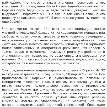
наблюдаем, что слово в таком значении произносят слуги,
крестьяне. В произведении «Иван Савич Поджабрин» это говорит
барский слуга Авдей. «Вишь ведь лукавый догадал – чего не
выдумает! – бормотал он. – Не так, не так, Иван Савич, на что
подошву-то намазали ваксой? И сапога-то не умеет вычистить, а
еще барин!»
Что же можно сказать обо всех не персонифицированных
употреблениях слова? Каждое из них характеризует женщину или
любовь, которая тоже испытывается по отношению к женщине...
но, сравнивая употребления этого слова и употребления слова
«хитрый», можно заметить, что хитрость используется в вариантах
более отвлеченных, в абстрактных размышлениях героев. А
также, говоря о семантике, «лукавый» редко употребляется в
значении зла или коварства, которые описаны в словарях того
времени. Это слово вообще имеет положительную коннотацию,
употребляется в значении игривости, шутливости.
Это предположение подтверждается в романе «Обрыв». Из 32
вхождений встречается 3 сущ., 7 прил., 20 нар. и 2 глагола. Все
прилагательные, наречия и существительные связаны с
женщинами, относятся к таким словам, как взгляд, улыбка и
имеют значение положительное, связанное с игривостью,
шалостью. Только три случая из всех связывают это слово со
значением обмана. В романе «Обломов» также видим сочетание
лукавства и женского образа, улыбки или образа ребенка
(«Лукавый мальчишка здоровехонек, но молчит»), что тоже
связано с положительной шутливой коннотацией. Лишь одно