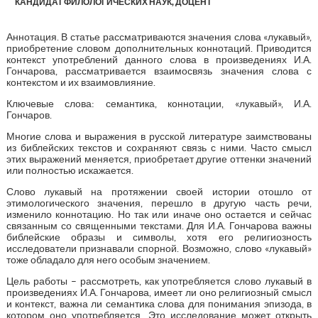
КАНДИДАТ ФИЛОЛОГИЧЕСКИХ НАУК, ДОЦЕНТ
Аннотация. В статье рассматриваются значения слова «лукавый»,
приобретение словом дополнительных коннотаций. Приводится
контекст употреблений данного слова в произведениях И.А.
Гончарова, рассматривается взаимосвязь значения слова с
контекстом и их взаимовлияние.
Ключевые слова: семантика, коннотации, «лукавый», И.А.
Гончаров.
Многие слова и выражения в русской литературе заимствованы
из библейских текстов и сохраняют связь с ними. Часто смысл
этих выражений меняется, приобретает другие оттенки значений
или полностью искажается.
Слово лукавый на протяжении своей истории отошло от
этимологического значения, перешло в другую часть речи,
изменило коннотацию. Но так или иначе оно остается и сейчас
связанным со священными текстами. Для И.А. Гончарова важны
библейские образы и символы, хотя его религиозность
исследователи признавали спорной. Возможно, слово «лукавый»
тоже обладало для него особым значением.
Цель работы – рассмотреть, как употребляется слово лукавый в
произведениях И.А. Гончарова, имеет ли оно религиозный смысл
и контекст, важна ли семантика слова для понимания эпизода, в
котором оно употребляется. Это исследование может открыть