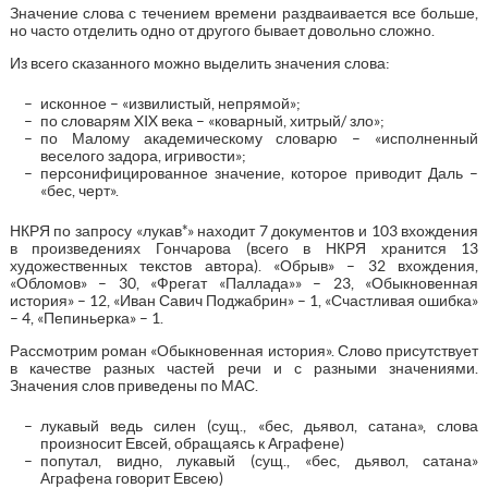
Значение слова с течением времени раздваивается все больше,
но часто отделить одно от другого бывает довольно сложно.
Из всего сказанного можно выделить значения слова:
исконное – «извилистый, непрямой»;
по словарям XIX века – «коварный, хитрый/ зло»;
по Малому академическому словарю – «исполненный
веселого задора, игривости»;
персонифицированное значение, которое приводит Даль –
«бес, черт».
НКРЯ по запросу «лукав*» находит 7 документов и 103 вхождения
в произведениях Гончарова (всего в НКРЯ хранится 13
художественных текстов автора). «Обрыв» – 32 вхождения,
«Обломов» – 30, «Фрегат «Паллада»» – 23, «Обыкновенная
история» – 12, «Иван Савич Поджабрин» – 1, «Счастливая ошибка»
– 4, «Пепиньерка» – 1.
Рассмотрим роман «Обыкновенная история». Слово присутствует
в качестве разных частей речи и с разными значениями.
Значения слов приведены по МАС.
лукавый ведь силен (сущ., «бес, дьявол, сатана», слова
произносит Евсей, обращаясь к Аграфене)
попутал, видно, лукавый (сущ., «бес, дьявол, сатана»
Аграфена говорит Евсею)