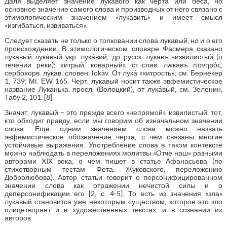
Даля выделяет значение лукавого как черта или беса, но
основное значение самого слова и производных от него связано с
этимологическим значением «лукавить» и имеет смысл
«изгибаться, извиваться».
Следует сказать не только о толковании слова лукавый, но и о его
происхождении. В этимологическом словаре Фасмера сказано
лукавый лука́вый укр. лука́вий, др.-русск. лукавъ «извилистый (о
течении реки); хитрый, коварный», ст.-слав. лѫкавъ πονηρός,
сербохорв. лу̀кав, словен. lokàv. От лука́ «хитрость»; см. Бернекер
1, 739; Мi. ЕW 165. Черт, лукавый носит также эвфемистическое
название Лука́нька, яросл. (Волоцкий), от лука́вый; см. Зеленин,
Табу 2, 101. [8]
Значит, лукавый – это прежде всего «непрямой», извилистый, тот,
кто обходит правду, если мы говорим об изначальном значении
слова. Еще одним значением слова можно назвать
эвфемистическое обозначение черта, с чем связаны многие
устойчивые выражения. Употребление слова в таком контексте
можно наблюдать в переложениях молитвы «Отче наш» разными
авторами XIX века, о чем пишет в статье Афанасьева (по
стихотворным тестам Фета, Жуковского, переложению
Добролюбова). Автор статьи говорит о персонифицированном
значении слова как отражении нечистой силы и о
деперсонификации его [2, c. 4-5]. То есть из значения «зла»
лукавый становится уже некоторым существом, которое это зло
олицетворяет и в художественных текстах, и в сознании их
авторов.