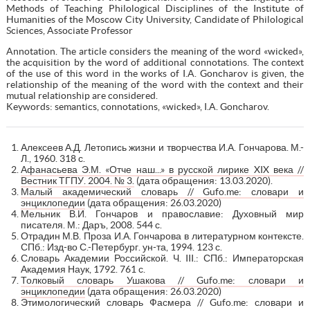
Methods of Teaching Philological Disciplines of the Institute of
Humanities of the Moscow City University, Candidate of Philological
Sciences, Associate Professor
Annotation. The article considers the meaning of the word «wicked»,
the acquisition by the word of additional connotations. The context
of the use of this word in the works of I.A. Goncharov is given, the
relationship of the meaning of the word with the context and their
mutual relationship are considered.
Keywords: semantics, connotations, «wicked», I.A. Goncharov.
Алексеев А.Д. Летопись жизни и творчества И.А. Гончарова. М.-
Л., 1960. 318 с.
Афанасьева Э.М. «Отче наш...» в русской лирике XIX века //
Вестник ТГПУ. 2004. № 3.
(дата обращения: 13.03.2020).
Малый академический словарь // Gufo.me: словари и
энциклопедии
(дата обращения: 26.03.2020)
Мельник В.И. Гончаров и православие: Духовный мир
писателя. М.: Даръ, 2008. 544 с.
Отрадин М.В. Проза И.А. Гончарова в литературном контексте.
СПб.: Изд-во С.-Петербург. ун-та, 1994. 123 с.
Словарь Академии Российской. Ч. III.: СПб.: Императорская
Академия Наук, 1792. 761 с.
Толковый словарь Ушакова // Gufo.me: словари и
энциклопедии
(дата обращения: 26.03.2020)
Этимологический словарь Фасмера // Gufo.me: словари и