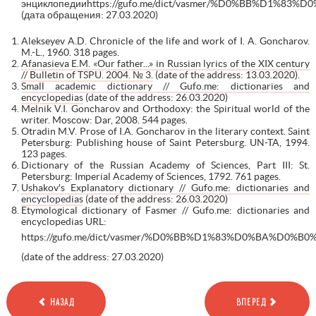
энциклопедии
https://gufo.me/dict/vasmer/%D0%BB%D1%8
(дата обращения: 27.03.2020)
Alekseyev A.D. Chronicle of the life and work of I. A. Goncharov.
M.-L., 1960. 318 pages.
Afanasieva E.M. «Our father...» in Russian lyrics of the XIX century
// Bulletin of TSPU. 2004. № 3.
(date of the address: 13.03.2020).
Small academic dictionary // Gufo.me: dictionaries and
encyclopedias
(date of the address: 26.03.2020)
Melnik V.I. Goncharov and Orthodoxy: the Spiritual world of the
writer. Moscow: Dar, 2008. 544 pages.
Otradin M.V. Prose of I.A. Goncharov in the literary context. Saint
Petersburg: Publishing house of Saint Petersburg. UN-TA, 1994.
123 pages.
Dictionary of the Russian Academy of Sciences, Part III: St.
Petersburg: Imperial Academy of Sciences, 1792. 761 pages.
Ushakov's Explanatory dictionary // Gufo.me: dictionaries and
encyclopedias
(date of the address: 26.03.2020)
Etymological dictionary of Fasmer // Gufo.me: dictionaries and
encyclopedias URL:
https://gufo.me/dict/vasmer/%D0%BB%D1%83%D0%BA%D0%
(date of the address: 27.03.2020)
НАЗАД
ВПЕРЕД