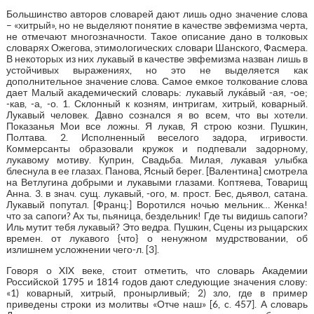
Большинство авторов словарей дают лишь одно значение слова
– «хитрый», но не выделяют понятие в качестве эвфемизма черта,
не отмечают многозначности. Такое описание дано в толковых
словарях Ожегова, этимологических словари Шанского, Фасмера.
В некоторых из них лукавый в качестве эвфемизма назван лишь в
устойчивых выражениях, но это не выделяется как
дополнительное значение слова. Самое емкое толкование слова
дает Малый академический словарь: лукавый лука́вый -ая, -ое;
-кав, -а, -о. 1. Склонный к козням, интригам, хитрый, коварный.
Лукавый человек. Давно сознался я во всем, что вы хотели.
Показанья Мои все ложны. Я лукав, Я строю козни. Пушкин,
Полтава. 2. Исполненный веселого задора, игривости.
Коммерсанты образовали кружок и подпевали задорному,
лукавому мотиву. Куприн, Свадьба. Милая, лукавая улыбка
блеснула в ее глазах. Панова, Ясный берег. [Валентина] смотрела
на Ветлугина добрыми и лукавыми глазами. Коптяева, Товарищ
Анна. 3. в знач. сущ. лукавый, -ого, м. прост. Бес, дьявол, сатана.
Лукавый попутал. [Франц:] Воротился ночью мельник… Женка!
что за сапоги? Ах ты, пьяница, бездельник! Где ты видишь сапоги?
Иль мутит тебя лукавый? Это ведра. Пушкин, Сцены из рыцарских
времен. от лукавого {что} о ненужном мудрствовании, об
излишнем усложнении чего-л. [3].
Говоря о XIX веке, стоит отметить, что словарь Академии
Российской 1795 и 1814 годов дают следующие значения слову:
«1) коварный, хитрый, пронырливый; 2) зло, где в пример
приведены строки из молитвы «Отче наш» [6, c. 457]. А словарь