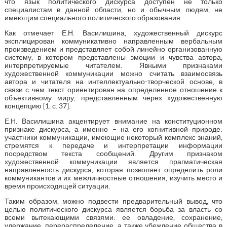
что язык политического дискурса доступен не только
специалистам в данной области, но и обычным людям, не
имеющим специального политического образования.
Как отмечает Е.Н. Василишина, художественный дискурс
эксплицирован коммуникативно направленным вербальным
произведением и представляет собой линейно организованную
систему, в котором представлены эмоции и чувства автора,
интерпретируемые читателем. Явными признаками
художественной коммуникации можно считать взаимосвязь
автора и читателя на интеллектуально-творческой основе, в
связи с чем текст ориентирован на определенное отношение к
объективному миру, представленным через художественную
концепцию [1, с. 37].
Е.Н. Василишина акцентирует внимание на конституционном
признаке дискурса, а именно – на его когнитивной природе:
участники коммуникации, имеющие некоторый комплекс знаний,
стремятся к передаче и интерпретации информации
посредством текста сообщений. Другим признаком
художественной коммуникации является прагматическая
направленность дискурса, которая позволяет определить роли
коммуникантов и их межличностные отношения, изучить место и
время происходящей ситуации.
Таким образом, можно подвести предварительный вывод, что
целью политического дискурса является борьба за власть со
всеми вытекающими связями: ее овладение, сохранение,
удержание, перераспределение, а также убеждение общества в