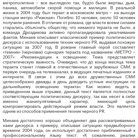
метрополитене – все выглядело так, будто были жертвы, дым,
паника, автомобили скорой помощи и милиции. В реальной
жизни в 2004 году был теракт в московском метро – на выходе
станции метро «Рижская». Погибло 10 человек, около 50 человек
получили ранения. В отличие от романа, где власти всеми силами
старались объяснить обществу, что никакого теракта не было, а
команда Дроздикова активно пропагандировала умалчивание
фактов, Минаев описывает классический пример политического
дискурса с использованием техник черного PR, выдавая похожую
ситуацию за 2007 год. В романе главный герой составляет
«темник» (черновик) сценария теракта под названием «МЕТРО –
2007»: «Рекомендации к освещению: Тема представляет
стратегическую важность. Очевидно, что до конца месяца тема
теракта станет главной в отечественных и зарубежных СМИ, в
первую очередь на телеканалах, в ведущих печатных изданиях и
интернете. В связи с этим до всех дружественных СМИ
целесообразно дважды в день доводить устные инструкции по
дальнейшему освещению теракта». Как можно видеть в
приведенном выше отрывке, данный текст является полностью
соответствующим политическому дискурсу, так как несет в себе
именно манипулятивный характер, имеющий цель
компрометировать действующий режим власти. Это является
одним из способов применения техник черного PR.
Минаев достаточно хорошо объединяет два рассматриваемых
нами дискурса: к примеру, описывая ситуацию предвыборного
времени 2004 года, он использует достаточно приближенный к
профессиональному языку текст: «К сожалению, реалии