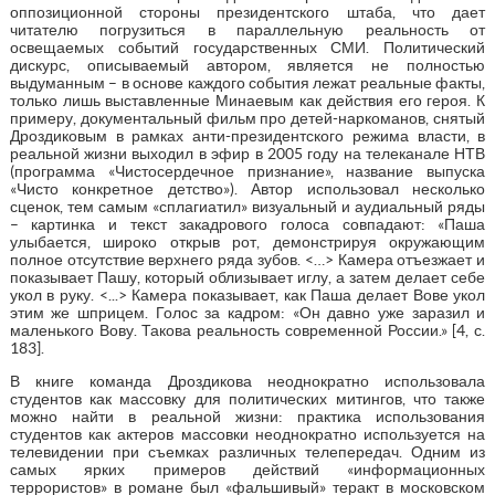
оппозиционной стороны президентского штаба, что дает
читателю погрузиться в параллельную реальность от
освещаемых событий государственных СМИ. Политический
дискурс, описываемый автором, является не полностью
выдуманным – в основе каждого события лежат реальные факты,
только лишь выставленные Минаевым как действия его героя. К
примеру, документальный фильм про детей-наркоманов, снятый
Дроздиковым в рамках анти-президентского режима власти, в
реальной жизни выходил в эфир в 2005 году на телеканале НТВ
(программа «Чистосердечное признание», название выпуска
«Чисто конкретное детство»). Автор использовал несколько
сценок, тем самым «сплагиатил» визуальный и аудиальный ряды
– картинка и текст закадрового голоса совпадают: «Паша
улыбается, широко открыв рот, демонстрируя окружающим
полное отсутствие верхнего ряда зубов. <…> Камера отъезжает и
показывает Пашу, который облизывает иглу, а затем делает себе
укол в руку. <...> Камера показывает, как Паша делает Вове укол
этим же шприцем. Голос за кадром: «Он давно уже заразил и
маленького Вову. Такова реальность современной России.» [4, с.
183].
В книге команда Дроздикова неоднократно использовала
студентов как массовку для политических митингов, что также
можно найти в реальной жизни: практика использования
студентов как актеров массовки неоднократно используется на
телевидении при съемках различных телепередач. Одним из
самых ярких примеров действий «информационных
террористов» в романе был «фальшивый» теракт в московском