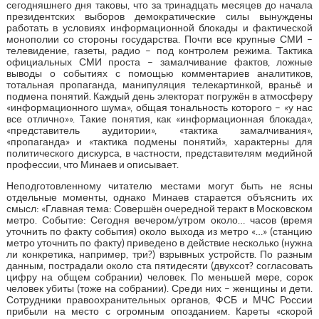
сегодняшнего дня таковы, что за тринадцать месяцев до начала
президентских выборов демократические силы вынуждены
работать в условиях информационной блокады и фактической
монополии со стороны государства. Почти все крупные СМИ –
телевидение, газеты, радио – под контролем режима. Тактика
официальных СМИ проста – замалчивание фактов, ложные
выводы о событиях с помощью комментариев аналитиков,
тотальная пропаганда, манипуляция телекартинкой, враньё и
подмена понятий. Каждый день электорат погружён в атмосферу
«информационного шума», общая тональность которого – «у нас
все отлично»». Такие понятия, как «информационная блокада»,
«представитель аудитории», «тактика замалчивания»,
«пропаганда» и «тактика подмены понятий», характерны для
политического дискурса, в частности, представителям медийной
профессии, что Минаев и описывает.
Неподготовленному читателю местами могут быть не ясны
отдельные моменты, однако Минаев старается объяснить их
смысл: «Главная тема: Совершён очередной теракт в Московском
метро. Событие: Сегодня вечером/утром около… часов (время
уточнить по факту события) около выхода из метро «…» (станцию
метро уточнить по факту) приведено в действие несколько (нужна
ли конкретика, например, три?) взрывных устройств. По разным
данным, пострадали около ста пятидесяти (двухсот? согласовать
цифру на общем собрании) человек. По меньшей мере, сорок
человек убиты (тоже на собрании). Среди них – женщины и дети.
Сотрудники правоохранительных органов, ФСБ и МЧС России
прибыли на место с огромным опозданием. Кареты «скорой