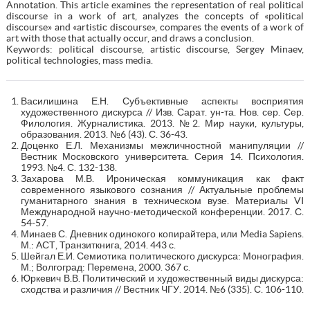
Annotation. This article examines the representation of real political
discourse in a work of art, analyzes the concepts of «political
discourse» and «artistic discourse», compares the events of a work of
art with those that actually occur, and draws a conclusion.
Keywords: political discourse, artistic discourse, Sergey Minaev,
political technologies, mass media.
Василишина Е.Н. Субъективные аспекты восприятия
художественного дискурса // Изв. Сарат. ун-та. Нов. сер. Сер.
Филология. Журналистика. 2013. №2. Мир науки, культуры,
образования. 2013. №6 (43). С. 36-43.
Доценко Е.Л. Механизмы межличностной манипуляции //
Вестник Московского университета. Серия 14. Психология.
1993. №4. С. 132-138.
Захарова М.В. Ироническая коммуникация как факт
современного языкового сознания // Актуальные проблемы
гуманитарного знания в техническом вузе. Материалы VI
Международной научно-методической конференции. 2017. С.
54-57.
Минаев С. Дневник одинокого копирайтера, или Media Sapiens.
М.: АСТ, Транзиткнига, 2014. 443 с.
Шейгал Е.И. Семиотика политического дискурса: Монография.
М.; Волгоград: Перемена, 2000. 367 с.
Юркевич В.В. Политический и художественный виды дискурса:
сходства и различия // Вестник ЧГУ. 2014. №6 (335). С. 106-110.