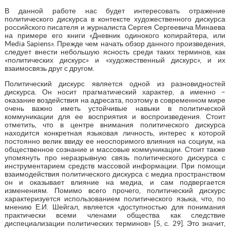
В данной работе нас будет интересовать отражение
политического дискурса в контексте художественного дискурса
российского писателя и журналиста Сергея Сергеевича Минаева
на примере его книги «Дневник одинокого копирайтера, или
Media Sapiens». Прежде чем начать обзор данного произведения,
следует внести небольшую ясность среди таких терминов, как
«политических дискурс» и «художественный дискурс», и их
взаимосвязь друг с другом.
Политический дискурс является одной из разновидностей
дискурса. Он носит прагматический характер, а именно –
оказание воздействия на адресата, поэтому в современном мире
очень важно иметь устойчивые навыки в политической
коммуникации для ее восприятия и воспроизведения. Стоит
отметить, что в центре внимания политического дискурса
находится конкретная языковая личность, интерес к которой
постоянно велик ввиду ее неоспоримого влияния на социум, на
общественное сознание и массовые коммуникации. Стоит также
упомянуть про неразрывную связь политического дискурса с
инструментарием средств массовой информации. При помощи
взаимодействия политического дискурса с медиа пространством
он и оказывает влияние на медиа, и сам подвергается
изменениям. Помимо всего прочего, политический дискурс
характеризуется использованием политического языка, что, по
мнению Е.И. Шейгал, является «доступностью для понимания
практически всеми членами общества как следствие
диспециализации политических терминов» [5, с. 29]. Это значит,