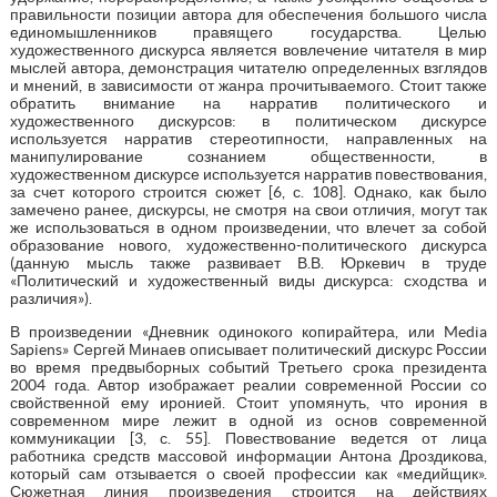
правильности позиции автора для обеспечения большого числа
единомышленников правящего государства. Целью
художественного дискурса является вовлечение читателя в мир
мыслей автора, демонстрация читателю определенных взглядов
и мнений, в зависимости от жанра прочитываемого. Стоит также
обратить внимание на нарратив политического и
художественного дискурсов: в политическом дискурсе
используется нарратив стереотипности, направленных на
манипулирование сознанием общественности, в
художественном дискурсе используется нарратив повествования,
за счет которого строится сюжет [6, с. 108]. Однако, как было
замечено ранее, дискурсы, не смотря на свои отличия, могут так
же использоваться в одном произведении, что влечет за собой
образование нового, художественно-политического дискурса
(данную мысль также развивает В.В. Юркевич в труде
«Политический и художественный виды дискурса: сходства и
различия»).
В произведении «Дневник одинокого копирайтера, или Media
Sapiens» Сергей Минаев описывает политический дискурс России
во время предвыборных событий Третьего срока президента
2004 года. Автор изображает реалии современной России со
свойственной ему иронией. Стоит упомянуть, что ирония в
современном мире лежит в одной из основ современной
коммуникации [3, с. 55]. Повествование ведется от лица
работника средств массовой информации Антона Дроздикова,
который сам отзывается о своей профессии как «медийщик».
Сюжетная линия произведения строится на действиях