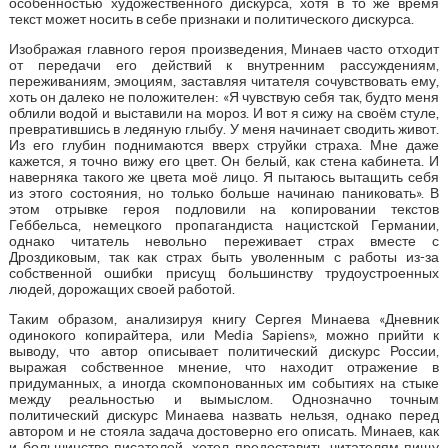
особенностью художественного дискурса, хотя в то же время
текст может носить в себе признаки и политического дискурса.
Изображая главного героя произведения, Минаев часто отходит
от передачи его действий к внутренним рассуждениям,
переживаниям, эмоциям, заставляя читателя сочувствовать ему,
хоть он далеко не положителен: «Я чувствую себя так, будто меня
облили водой и выставили на мороз. И вот я сижу на своём стуле,
превратившись в ледяную глыбу. У меня начинает сводить живот.
Из его глубин поднимаются вверх струйки страха. Мне даже
кажется, я точно вижу его цвет. Он белый, как стена кабинета. И
наверняка такого же цвета моё лицо. Я пытаюсь вытащить себя
из этого состояния, но только больше начинаю паниковать». В
этом отрывке героя подловили на копировании текстов
Геббельса, немецкого пропагандиста нацистской Германии,
однако читатель невольно переживает страх вместе с
Дроздиковым, так как страх быть уволенным с работы из-за
собственной ошибки присущ большинству трудоустроенных
людей, дорожащих своей работой.
Таким образом, анализируя книгу Сергея Минаева «Дневник
одинокого копирайтера, или Media Sapiens», можно прийти к
выводу, что автор описывает политический дискурс России,
выражая собственное мнение, что находит отражение в
придуманных, а иногда скомпонованных им событиях на стыке
между реальностью и вымыслом. Однозначно точным
политический дискурс Минаева назвать нельзя, однако перед
автором и не стояла задача достоверно его описать. Минаев, как
и большинство писателей, хотел предоставить читателям пищу