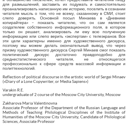
для размышлений, заставить их подумать и самостоятельно
проанализировать написанную им историю, поселить в сознании
читателя мысль о том, что не всему, сказанному в СМИ, стоит
слепо доверять. Основной посыл Минаева в «Дневнике
копирайтера» – показать читателю, что он сам является
создателем собственного информационного поля, в котором
только он решает, анализировать ли ему всю полученную
информацию или слепо верить «экспертам» с телеэкранов. Все
эти цели характерны именно для художественного дискурса,
поэтому мы можем делать окончательный вывод, что через
призму художественного дискурса Сергей Минаев смог показать
политический дискурс достаточно правдоподобно для
среднестатистического читателя, не относящегося
профессионально к сфере средств массовой информации и
политтехнологий.
Reflection of political discourse in the artistic world of Sergei Minaev
(«Diary of a Lone Copywriter, or Media Sapiens»)
Varakin R.E.
undergraduate of 2 course of the Moscow City University, Moscow
Zakharova Maria Valentinovna
Associate Professor of the Department of the Russian Language and
Methods of Teaching Philological Disciplines of the Institute of
Humanities of the Moscow City University, Candidate of Philological
Sciences, Associate Professor