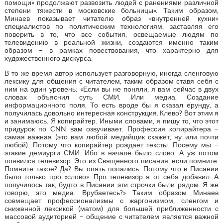
помощи» продолжают развозить людей с ранениями различной
степени тяжести в московские больницы». Таким образом,
Минаев показывает читателю образ «внутренней кухни»
специалистов по политическим технологиям, заставляя его
поверить в то, что все события, освещаемые людям по
телевидению в реальной жизни, создаются именно таким
образом – в рамках повествования, что характерно для
художественного дискурса.
В то же время автор использует разговорную, иногда сленговую
лексику для общения с читателем, таким образом ставя себя с
ним на один уровень: «Если вы не поняли, я вам сейчас в двух
словах объяснил суть СМИ. Или медиа. Создание
информационного поля. То есть вроде бы я сказал ерунду, а
получилась довольно интересная конструкция. Клево? Вот этим я
и занимаюсь. Я копирайтер. Иными словами, я пишу то, что этот
придурок по CNN вам озвучивает. Профессия копирайтера –
самая важная (это вам любой медийщик скажет, ну или почти
любой). Потому что копирайтер рождает тексты. Посему мы –
этакие демиурги СМИ. Ибо в начале было слово. А уж потом
появился телевизор. Это из Священного писания, если помните.
Помните такое? Да? Вы опять попались. Потому что в Писании
было только про «слово». Про телевизор я от себя добавил. А
получилось так, будто в Писании эти строчки были рядом. Я же
говорю, это медиа. Врубаетесь?» Таким образом Минаев
совмещает профессионализмы с жаргонизмом, сленгом и
сниженной лексикой (матом) для большей приближенности с
массовой аудиторией – общение с читателем является важной