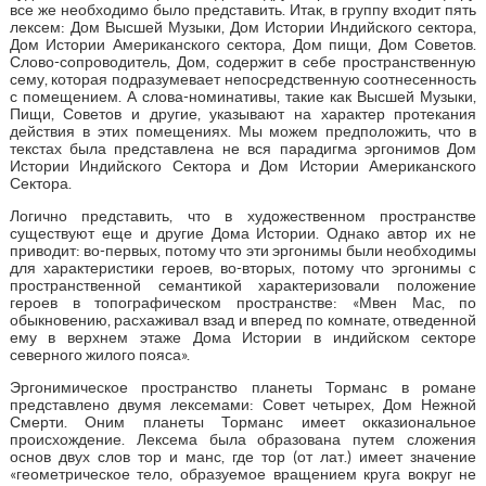
все же необходимо было представить. Итак, в группу входит пять
лексем: Дом Высшей Музыки, Дом Истории Индийского сектора,
Дом Истории Американского сектора, Дом пищи, Дом Советов.
Слово-сопроводитель, Дом, содержит в себе пространственную
сему, которая подразумевает непосредственную соотнесенность
с помещением. А слова-номинативы, такие как Высшей Музыки,
Пищи, Советов и другие, указывают на характер протекания
действия в этих помещениях. Мы можем предположить, что в
текстах была представлена не вся парадигма эргонимов Дом
Истории Индийского Сектора и Дом Истории Американского
Сектора.
Логично представить, что в художественном пространстве
существуют еще и другие Дома Истории. Однако автор их не
приводит: во-первых, потому что эти эргонимы были необходимы
для характеристики героев, во-вторых, потому что эргонимы c
пространственной семантикой характеризовали положение
героев в топографическом пространстве: «Мвен Мас, по
обыкновению, расхаживал взад и вперед по комнате, отведенной
ему в верхнем этаже Дома Истории в индийском секторе
северного жилого пояса».
Эргонимическое пространство планеты Торманс в романе
представлено двумя лексемами: Совет четырех, Дом Нежной
Смерти. Оним планеты Торманс имеет окказиональное
происхождение. Лексема была образована путем сложения
основ двух слов тор и манс, где тор (от лат.) имеет значение
«геометрическое тело, образуемое вращением круга вокруг не