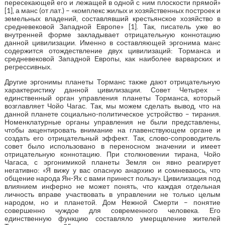
пересекающей его и лежащей в одной с ним плоскости прямой»
[1], а манс (от лат.) – «комплекс жилых и хозяйственных построек и
земельных владений, составлявший крестьянское хозяйство в
средневековой Западной Европе» [1]. Так, писатель уже во
внутренней форме закладывает отрицательную коннотацию
данной цивилизации. Именно в составляющей эргонима манс
содержится отождествление двух цивилизаций: Торманса и
средневековой Западной Европы, как наиболее варварских и
регрессивных.
Другие эргонимы планеты Торманс также дают отрицательную
характеристику данной цивилизации. Совет Четырех –
единственный орган управления планеты Торманса, который
возглавляет Чойо Чагас. Так, мы можем сделать вывод, что на
данной планете социально-политическое устройство – тирания.
Номенклатурные органы управления не были представлены,
чтобы акцентировать внимание на главенствующем органе и
создать его отрицательный эффект. Так, слово-сопроводитель
совет было использовано в переносном значении и имеет
отрицательную коннотацию. При столкновении тирана, Чойо
Чагаса, с эргонимикой планеты Земля он явно реагирует
негативно: «Я вижу у вас опасную анархию и сомневаюсь, что
общение народа Ян-Ях с вами принест пользу». Цивилизация под
влиянием инферно не может понять, что каждая отдельная
личность вправе участвовать в управлении не только целым
народом, но и планетой. Дом Нежной Смерти – понятие
совершенно чуждое для современного человека. Его
единственную функцию составляло умерщвление жителей