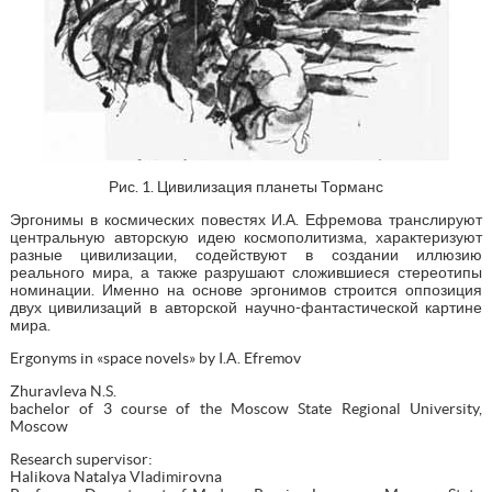
Рис. 1. Цивилизация планеты Торманс
Эргонимы в космических повестях И.А. Ефремова транслируют
центральную авторскую идею космополитизма, характеризуют
разные цивилизации, содействуют в создании иллюзию
реального мира, а также разрушают сложившиеся стереотипы
номинации. Именно на основе эргонимов строится оппозиция
двух цивилизаций в авторской научно-фантастической картине
мира.
Ergonyms in «space novels» by I.A. Efremov
Zhuravleva N.S.
bachelor of 3 course of the Moscow State Regional University,
Moscow
Research supervisor:
Halikova Natalya Vladimirovna