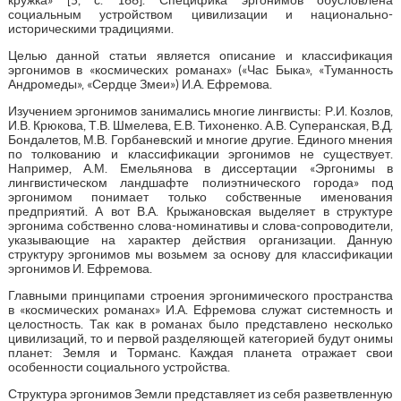
социальным устройством цивилизации и национально-
историческими традициями.
Целью данной статьи является описание и классификация
эргонимов в «космических романах» («Час Быка», «Туманность
Андромеды», «Сердце Змеи») И.А. Ефремова.
Изучением эргонимов занимались многие лингвисты: Р.И. Козлов,
И.В. Крюкова, Т.В. Шмелева, Е.В. Тихоненко. А.В. Суперанская, В.Д.
Бондалетов, М.В. Горбаневский и многие другие. Единого мнения
по толкованию и классификации эргонимов не существует.
Например, А.М. Емельянова в диссертации «Эргонимы в
лингвистическом ландшафте полиэтнического города» под
эргонимом понимает только собственные именования
предприятий. А вот В.А. Крыжановская выделяет в структуре
эргонима собственно слова-номинативы и слова-сопроводители,
указывающие на характер действия организации. Данную
структуру эргонимов мы возьмем за основу для классификации
эргонимов И. Ефремова.
Главными принципами строения эргонимического пространства
в «космических романах» И.А. Ефремова служат системность и
целостность. Так как в романах было представлено несколько
цивилизаций, то и первой разделяющей категорией будут онимы
планет: Земля и Торманс. Каждая планета отражает свои
особенности социального устройства.
Структура эргонимов Земли представляет из себя разветвленную