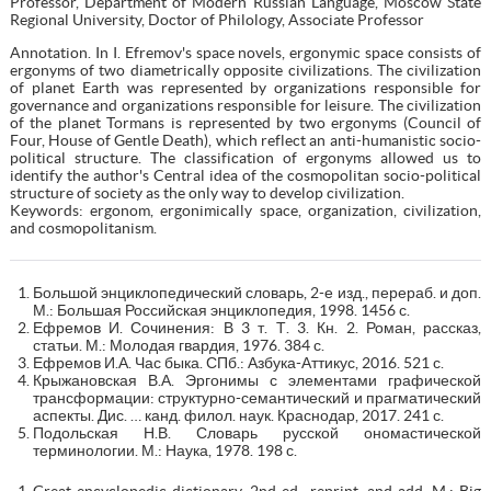
Professor, Department of Modern Russian Language, Moscow State
Regional University, Doctor of Philology, Associate Professor
Annotation. In I. Efremov's space novels, ergonymic space consists of
ergonyms of two diametrically opposite civilizations. The civilization
of planet Earth was represented by organizations responsible for
governance and organizations responsible for leisure. The civilization
of the planet Tormans is represented by two ergonyms (Council of
Four, House of Gentle Death), which reflect an anti-humanistic socio-
political structure. The classification of ergonyms allowed us to
identify the author's Central idea of the cosmopolitan socio-political
structure of society as the only way to develop civilization.
Keywords: ergonom, ergonimically space, organization, civilization,
and cosmopolitanism.
Большой энциклопедический словарь, 2-е изд., перераб. и доп.
М.: Большая Российская энциклопедия, 1998. 1456 с.
Ефремов И. Сочинения: В 3 т. Т. 3. Кн. 2. Роман, рассказ,
статьи. М.: Молодая гвардия, 1976. 384 с.
Ефремов И.А. Час быка. СПб.: Азбука-Аттикус, 2016. 521 с.
Крыжановская В.А. Эргонимы с элементами графической
трансформации: структурно-семантический и прагматический
аспекты. Дис. … канд. филол. наук. Краснодар, 2017. 241 с.
Подольская Н.В. Словарь русской ономастической
терминологии. М.: Наука, 1978. 198 с.
Great encyclopedic dictionary. 2nd ed., reprint. and add. M.: Big