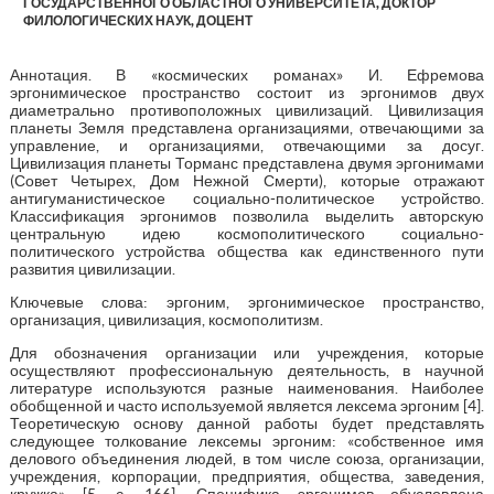
ГОСУДАРСТВЕННОГО ОБЛАСТНОГО УНИВЕРСИТЕТА, ДОКТОР
ФИЛОЛОГИЧЕСКИХ НАУК, ДОЦЕНТ
Аннотация. В «космических романах» И. Ефремова
эргонимическое пространство состоит из эргонимов двух
диаметрально противоположных цивилизаций. Цивилизация
планеты Земля представлена организациями, отвечающими за
управление, и организациями, отвечающими за досуг.
Цивилизация планеты Торманс представлена двумя эргонимами
(Совет Четырех, Дом Нежной Смерти), которые отражают
антигуманистическое социально-политическое устройство.
Классификация эргонимов позволила выделить авторскую
центральную идею космополитического социально-
политического устройства общества как единственного пути
развития цивилизации.
Ключевые слова: эргоним, эргонимическое пространство,
организация, цивилизация, космополитизм.
Для обозначения организации или учреждения, которые
осуществляют профессиональную деятельность, в научной
литературе используются разные наименования. Наиболее
обобщенной и часто используемой является лексема эргоним [4].
Теоретическую основу данной работы будет представлять
следующее толкование лексемы эргоним: «собственное имя
делового объединения людей, в том числе союза, организации,
учреждения, корпорации, предприятия, общества, заведения,
кружка» [5, с. 166]. Специфика эргонимов обусловлена