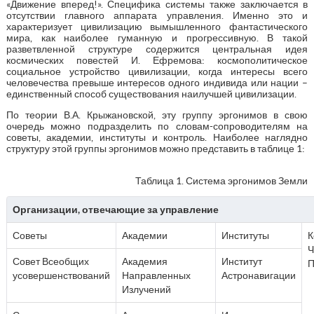
«Движение вперед!». Специфика системы также заключается в
отсутствии главного аппарата управления. Именно это и
характеризует цивилизацию вымышленного фантастического
мира, как наиболее гуманную и прогрессивную. В такой
разветвленной структуре содержится центральная идея
космических повестей И. Ефремова: космополитическое
социальное устройство цивилизации, когда интересы всего
человечества превыше интересов одного индивида или нации –
единственный способ существования наилучшей цивилизации.
По теории В.А. Крыжановской, эту группу эргонимов в свою
очередь можно подразделить по словам-сопроводителям на
советы, академии, институты и контроль. Наиболее наглядно
структуру этой группы эргонимов можно представить в таблице 1:
Таблица 1. Система эргонимов Земли
Организации, отвечающие за управление
Советы
Академии
Институты
К
Ч
Совет Всеобщих
Академия
Институт
П
усовершенствований
Направленных
Астронавигации
Излучений