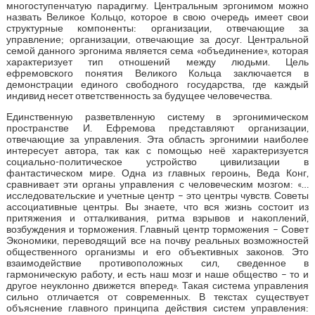
многоступенчатую парадигму. Центральным эргонимом можно
назвать Великое Кольцо, которое в свою очередь имеет свои
структурные компоненты: организации, отвечающие за
управление; организации, отвечающие за досуг. Центральной
семой данного эргонима является сема «объединение», которая
характеризует тип отношений между людьми. Цель
ефремовского понятия Великого Кольца заключается в
демонстрации единого свободного государства, где каждый
индивид несет ответственность за будущее человечества.
Единственную разветвленную систему в эргонимическом
пространстве И. Ефремова представляют организации,
отвечающие за управления. Эта область эргонимии наиболее
интересует автора, так как с помощью неё характеризуется
социально-политическое устройство цивилизации в
фантастическом мире. Одна из главных героинь, Веда Конг,
сравнивает эти органы управления с человеческим мозгом: «…
исследовательские и учетные центр – это центры чувств. Советы
ассоциативные центры. Вы знаете, что вся жизнь состоит из
притяжения и отталкивания, ритма взрывов и накоплений,
возбуждения и торможения. Главный центр торможения – Совет
Экономики, переводящий все на почву реальных возможностей
общественного организмы и его объективных законов. Это
взаимодействие противоположных сил, сведенное в
гармоническую работу, и есть наш мозг и наше общество – то и
другое неуклонно движется вперед». Такая система управления
сильно отличается от современных. В текстах существует
объяснение главного принципа действия систем управления: