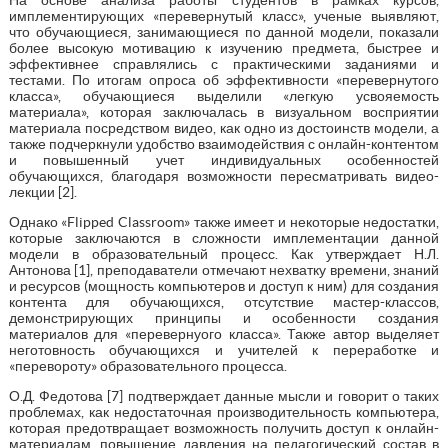
имплементирующих «перевернутый класс», ученые выявляют,
что обучающиеся, занимающиеся по данной модели, показали
более высокую мотивацию к изучению предмета, быстрее и
эффективнее справлялись с практическими заданиями и
тестами. По итогам опроса об эффективности «перевернутого
класса», обучающиеся выделили «легкую усвояемость
материала», которая заключалась в визуальном восприятии
материала посредством видео, как одно из достоинств модели, а
также подчеркнули удобство взаимодействия с онлайн-контентом
и повышенный учет индивидуальных особенностей
обучающихся, благодаря возможности пересматривать видео-
лекции [2].
Однако «Flipped Classroom» также имеет и некоторые недостатки,
которые заключаются в сложности имплементации данной
модели в образовательный процесс. Как утверждает Н.Л.
Антонова [1], преподаватели отмечают нехватку времени, знаний
и ресурсов (мощность компьютеров и доступ к ним) для создания
контента для обучающихся, отсутствие мастер-классов,
демонстрирующих принципы и особенности создания
материалов для «перевернуого класса». Также автор выделяет
неготовность обучающихся и учителей к переработке и
«перевороту» образовательного процесса.
О.Д. Федотова [7] подтверждает данные мысли и говорит о таких
проблемах, как недостаточная производительность компьютера,
которая предотвращает возможность получить доступ к онлайн-
материалам, повышение давления на педагогический состав в