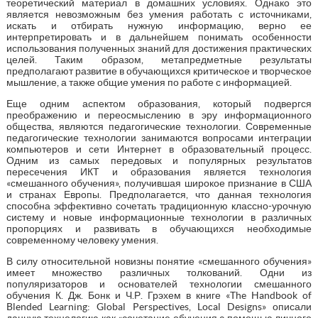
теоретический материал в домашних условиях. Однако это
является невозможным без умения работать с источниками,
искать и отбирать нужную информацию, верно ее
интерпретировать и в дальнейшем понимать особенности
использования полученных знаний для достижения практических
целей. Таким образом, метапредметные результаты
предполагают развитие в обучающихся критическое и творческое
мышление, а также общие умения по работе с информацией.
Еще одним аспектом образования, который подвергся
преображению и переосмыслению в эру информационного
общества, являются педагогические технологии. Современные
педагогические технологии занимаются вопросами интеграции
компьютеров и сети Интернет в образовательный процесс.
Одним из самых передовых и популярных результатов
пересечения ИКТ и образования является технология
«смешанного обучения», получившая широкое признание в США
и странах Европы. Предполагается, что данная технология
способна эффективно сочетать традиционную классно-урочную
систему и новые информационные технологии в различных
пропорциях и развивать в обучающихся необходимые
современному человеку умения.
В силу относительной новизны понятие «смешанного обучения»
имеет множество различных толкований. Одни из
популяризаторов и основателей технологии смешанного
обучения К. Дж. Бонк и Ч.Р. Грэхем в книге «The Handbook of
Blended Learning: Global Perspectives, Local Designs» описали
данную технологию как «сочетание обучения с помощью личного