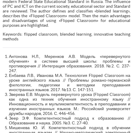
modern Federal State Educational Standard in Russia. The influence
of PC and ICT on the current society, educational sector and Standard
are reviewed. The author defines and classifies «blended learning»,
describes the «Flipped Classroom» model. Then the main advantages
and disadvantages of using «Flipped Classroom» for educational
purposes are highlighted.
Keywords: flipped classroom, blended learning, innovative teaching
methods
Антонова Н.Л., Меренков А.В. Модель «перевернутого
обучения» в системе высшей школы: проблемы и
противоречия // Интеграция образования. 2018. №2. С. 237-
247.
Енбаева Л.В., Иванова М.А. Технология Flipped Classroom на
уроке английского языка // Проблемы романо-германской
филологии, педагогики и методики преподавания
иностранных языков. 2017. №13. С. 147-151.
Зверева Е.В. Модель перевернутого урока (Flipped Classroom)
как одна из техник обучения иностранному языку //
Инновационность и мультикомпетентность в преподавании и
изучении иностранных языков. М.: Российский университет
дружбы народов, 2016. С. 446-456.
Зеер Э.Ф. Компетентностный подход к образованию //
Образование и наука. 2005. №3. С. 27-40.
Мишенева Ю. И. Компетентностный подход в обучении
иностранным языкам // Научно-методический электронный