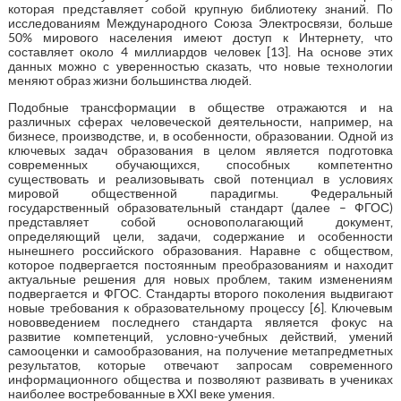
которая представляет собой крупную библиотеку знаний. По
исследованиям Международного Союза Электросвязи, больше
50% мирового населения имеют доступ к Интернету, что
составляет около 4 миллиардов человек [13]. На основе этих
данных можно с уверенностью сказать, что новые технологии
меняют образ жизни большинства людей.
Подобные трансформации в обществе отражаются и на
различных сферах человеческой деятельности, например, на
бизнесе, производстве, и, в особенности, образовании. Одной из
ключевых задач образования в целом является подготовка
современных обучающихся, способных компетентно
существовать и реализовывать свой потенциал в условиях
мировой общественной парадигмы. Федеральный
государственный образовательный стандарт (далее – ФГОС)
представляет собой основополагающий документ,
определяющий цели, задачи, содержание и особенности
нынешнего российского образования. Наравне с обществом,
которое подвергается постоянным преобразованиям и находит
актуальные решения для новых проблем, таким изменениям
подвергается и ФГОС. Стандарты второго поколения выдвигают
новые требования к образовательному процессу [6]. Ключевым
нововведением последнего стандарта является фокус на
развитие компетенций, условно-учебных действий, умений
самооценки и самообразования, на получение метапредметных
результатов, которые отвечают запросам современного
информационного общества и позволяют развивать в учениках
наиболее востребованные в XXI веке умения.