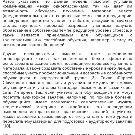
Автор указывает, что данная модель помогает улучшить
коммуникацию между одноклассниками, так как дает им
возможность обсуждать изучаемый материал вместе
(предположительно, как в социальных сетях, так и в аудитории,
посредством принятия участия в дебатах, дискуссиях, круглых
столах, групповых проектах), разрешает ученикам получать
образование в собственном темпе, редуцируя уровень стресса, а
также является приемлемым для обучающихся с
«альтернативными» способами обучения, например, в силу их
психологических особенностей.
Другие исследователи выделяют такие достоинства
перевернутого класса, как возможность более эффективно
использовать классное время, посвящая его практике изученного
материала, а также создавать собственные уроки и видео-лекции,
способные учесть профессиональные и возрастные особенности
обучающихся в определенной группе [3]. Также «Flipped
Classroom» помогает развить и улучшить коммуникацию между
обучающимся и учителем благодаря возможности связи через
сеть Интернет. Так, если учитель или обучающийся не могут
посетить аудиторное занятие, например, по причине болезни,
обучающийся имеет возможность самостоятельно изучить
теоретический материал и отработать его посредством
выполнения интерактивных практических заданий, а учитель
может осведомить «заменяющего» его учителя о теме урока и
переслать ему материал для подготовки к аудиторному занятию
[10].
На основе анализа работы студентов в рамках курсов,