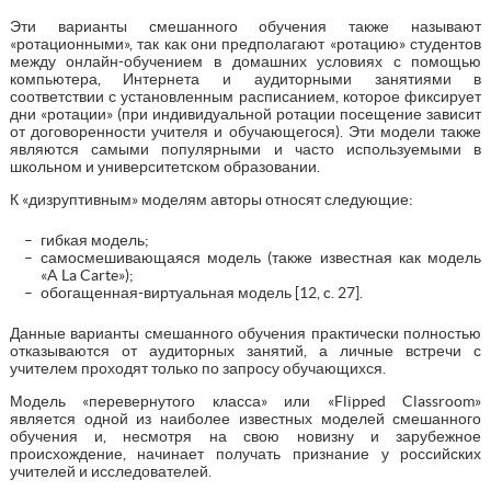
Эти варианты смешанного обучения также называют
«ротационными», так как они предполагают «ротацию» студентов
между онлайн-обучением в домашних условиях с помощью
компьютера, Интернета и аудиторными занятиями в
соответствии с установленным расписанием, которое фиксирует
дни «ротации» (при индивидуальной ротации посещение зависит
от договоренности учителя и обучающегося). Эти модели также
являются самыми популярными и часто используемыми в
школьном и университетском образовании.
К «дизруптивным» моделям авторы относят следующие:
гибкая модель;
самосмешивающаяся модель (также известная как модель
«A La Carte»);
обогащенная-виртуальная модель [12, c. 27].
Данные варианты смешанного обучения практически полностью
отказываются от аудиторных занятий, а личные встречи с
учителем проходят только по запросу обучающихся.
Модель «перевернутого класса» или «Flipped Classroom»
является одной из наиболее известных моделей смешанного
обучения и, несмотря на свою новизну и зарубежное
происхождение, начинает получать признание у российских
учителей и исследователей.