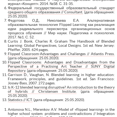
журнал «Концепт». 2014. №S8. С. 31-35.
Федеральный государственный образовательный стандарт
среднего общего образования // Consultant.
(дата обращения:
25.05.2020).
Федотова О.Д., Николаева Е.А. Альтернативная
образовательная технология Flipped Learning как реализация
идеи радикального пересмотра организационных основ
процесса обучения // Мир науки. Педагогика и психология.
2017. №1. С. 52.
Curtis J. Bonk, Charles R. Graham The Handbook of Blended
Learning: Global Perspectives, Local Designs. 1st ed. New Jersey:
Pfeiffer, 2005. 624 pages.
Flipped Classroom-Advantages and Challenges // Atlantis Press.
(дата обращения: 25.05.2020).
Flipped Classrooms: Advantages and Disadvantages from the
Perspective of a Practising Art Teacher // SUNY Digital
Repository.
(дата обращения: 25.05.2020).
Garrison D., Vaughan, N. Blended learning in higher education:
Framework, principles, and guidelines. 1st ed. San Francisco:
Jossey-Bass, 2007. 272 pages.
Is K-12 blended learning disruptive? An introduction to the theory
of hybrids // Christensen Institute.
(дата обращения:
25.05.2020).
Statistics // ICT.
(дата обращения: 25.05.2020).
Antonova N.L., Merenkov A.V. Model of «flipped learning» in the
higher school system: problems and contradictions // Integration