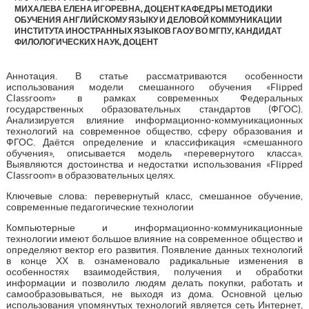
МИХАЛЕВА ЕЛЕНА ИГОРЕВНА, ДОЦЕНТ КАФЕДРЫ МЕТОДИКИ
ОБУЧЕНИЯ АНГЛИЙСКОМУ ЯЗЫКУ И ДЕЛОВОЙ КОММУНИКАЦИИ
ИНСТИТУТА ИНОСТРАННЫХ ЯЗЫКОВ ГАОУ ВО МГПУ, КАНДИДАТ
ФИЛОЛОГИЧЕСКИХ НАУК, ДОЦЕНТ
Аннотация. В статье рассматриваются особенности
использования модели смешанного обучения «Flipped
Classroom» в рамках современных Федеральных
государственных образовательных стандартов (ФГОС).
Анализируется влияние информационно-коммуникационных
технологий на современное общество, сферу образования и
ФГОС. Даётся определение и классификация «смешанного
обучения», описывается модель «перевернутого класса».
Выявляются достоинства и недостатки использования «Flipped
Classroom» в образовательных целях.
Ключевые слова: перевернутый класс, смешанное обучение,
современные педагогические технологии
Компьютерные и информационно-коммуникационные
технологии имеют большое влияние на современное общество и
определяют вектор его развития. Появление данных технологий
в конце ХХ в. ознаменовало радикальные изменения в
особенностях взаимодействия, получения и обработки
информации и позволило людям делать покупки, работать и
самообразовываться, не выходя из дома. Основной целью
использования упомянутых технологий является сеть Интернет,