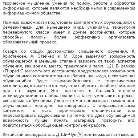
творческое мышление, умения по поиску, работе и обработке
информации, которые являются необходимыми в современном
информационном обществе.
Помимо возможности подготовить компетентных обучающихся с
релевантными для нынешнего мира умениями, технология
перевернутого класса имеет и другие достоинства, которые
способны помочь более эффективно организовать
образовательный процесс.
Говоря об общих достоинствах смешанного обучения, К.
Кристенсен, Х. Стейкер и М. Хорн выделяют возможность
обучающегося в меньшей степени зависеть от таких аспектов
обучения, как время, место, траектория и темп [12]. В рамках
«Flipped Classroom» это достоинство предоставляет возможность
обучающимся самостоятельно выбирать где, когда, и сколько раз
обучающийся будет взаимодействовать с теоретическим
материалом, а также на что ему стоит обратить особое внимание
при его изучении. Это позволяет в большей степени
индивидуализировать образование, а также уменьшить стрессы,
связанные с обучением. Идея о «темпе» описывает возможность
обучающихся повторно контактировать с образовательным
контентом, то есть перечитывать онлайн-статьи или
пересматривать видео-лекции по теме, что дает обучающимся
возможность лучше понять материал, повторить его,
подготовиться к обобщающей контрольной работе.
Китайский исследователь Д. Ши-Чун [9] подтверждает эти мысли.