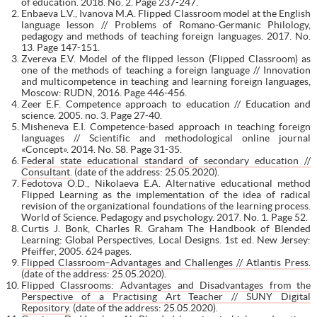
of education. 2018. No. 2. Page 237-247.
Enbaeva L.V., Ivanova M.A. Flipped Classroom model at the English
language lesson // Problems of Romano-Germanic Philology,
pedagogy and methods of teaching foreign languages. 2017. No.
13. Page 147-151.
Zvereva E.V. Model of the flipped lesson (Flipped Classroom) as
one of the methods of teaching a foreign language // Innovation
and multicompetence in teaching and learning foreign languages,
Moscow: RUDN, 2016. Page 446-456.
Zeer E.F. Competence approach to education // Education and
science. 2005. no. 3. Page 27-40.
Misheneva E.I. Competence-based approach in teaching foreign
languages // Scientific and methodological online journal
«Concept». 2014. No. S8. Page 31-35.
Federal state educational standard of secondary education //
Consultant.
(date of the address: 25.05.2020).
Fedotova O.D., Nikolaeva E.A. Alternative educational method
Flipped Learning as the implementation of the idea of radical
revision of the organizational foundations of the learning process.
World of Science. Pedagogy and psychology. 2017. No. 1. Page 52.
Curtis J. Bonk, Charles R. Graham The Handbook of Blended
Learning: Global Perspectives, Local Designs. 1st ed. New Jersey:
Pfeiffer, 2005. 624 pages.
Flipped Classroom–Advantages and Challenges // Atlantis Press.
(date of the address: 25.05.2020).
Flipped Classrooms: Advantages and Disadvantages from the
Perspective of a Practising Art Teacher // SUNY Digital
Repository.
(date of the address: 25.05.2020).