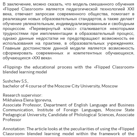
В заключение, можно сказать, что модель смешанного обучения
«Flipped Classroom» является педагогической технологией XXI
века, отвечает запросам современного общества, помогает в
реализации новых образовательных стандартов, а также делает
обучение увлекательным, индивидуализированным и свободным
процессом. «Перевернутый класс» сталкивается некоторыми
трудностями при имплементации в образовательный процесс,
однако данные недостатки не предотвращают возможность ее
использования на практике, в образовательных учреждениях.
Главным достоинством данной модели является возможность
сформировать современных и компетентных обучающихся,
обучающихся «XXI века».
«Flipping» the educational process with the «Flipped Classroom»
blended learning model
Sushchev S.S.,
bachelor of 4 course of the Moscow City University, Moscow
Research supervisor:
Mikhaleva Elena Igorevna,
Associate Professor, Department of English Language and Business
Communication, Institute of Foreign Languages, Moscow State
Pedagogical University, Candidate of Philological Sciences, Associate
Professor
Annotation: The article looks at the peculiarities of using the «Flipped
Classroom» blended learning model within the framework of the