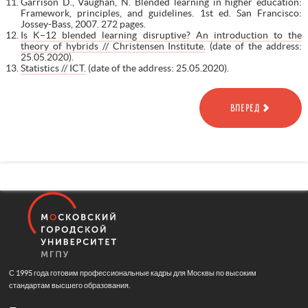
Garrison D., Vaughan, N. Blended learning in higher education:
Framework, principles, and guidelines. 1st ed. San Francisco:
Jossey-Bass, 2007. 272 pages.
Is K–12 blended learning disruptive? An introduction to the
theory of hybrids // Christensen Institute.
(date of the address:
25.05.2020).
Statistics // ICT.
(date of the address: 25.05.2020).
ВПЕРЕД
С 1995 года готовим профессиональные кадры для Москвы по высоким
стандартам высшего образования.