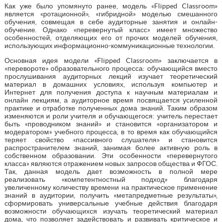
Как уже было упомянуто ранее, модель «Flipped Classroom»
является «ротационной», «гибридной» моделью смешанного
обучения, совмещая в себе аудиторные занятия и онлайн-
обучение. Однако «перевернутый класс» имеет множество
особенностей, отделяющих его от прочих моделей обучения,
использующих информационно-коммуникационные технологии.
Основная идея модели «Flipped Classroom» заключается в
«перевороте» образовательного процесса: обучающийся вместо
прослушивания аудиторных лекций изучает теоретический
материал в домашних условиях, используя компьютер и
Интернет для получения доступа к научным материалам и
онлайн лекциям, а аудиторное время посвящается усиленной
практике и отработке полученных дома знаний. Таким образом
изменяются и роли учителя и обучающегося: учитель перестает
быть «проводником знаний» и становится «организатором и
модератором» учебного процесса, в то время как обучающийся
теряет свойство «пассивного слушателя» и становится
распространителем знаний, занимая более активную роль в
собственном образовании. Эти особенности «перевернутого
класса» являются отражением новых запросов общества и ФГОС.
Так, данная модель дает возможность в полной мере
реализовать «компетентностный подход» благодаря
увеличенному количеству времени на практическое применение
знаний в аудитории, получить «метапредметные результаты»,
сформировать универсальные учебные действия благодаря
возможности обучающихся изучать теоретический материал
дома, что позволяет задействовать и развивать критическое и