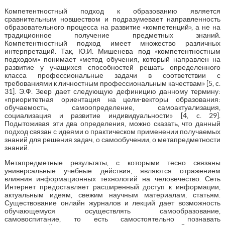
Компетентностный подход к образованию является
сравнительным новшеством и подразумевает направленность
образовательного процесса на развитие «компетенций», а не на
традиционное получение предметных знаний.
Компетентностный подход имеет множество различных
интерпретаций. Так, Ю.И. Мишенева под «компетентностным
подходом» понимает «метод обучения, который направлен на
развитие у учащихся способностей решать определенного
класса профессиональные задачи в соответствии с
требованиями к личностным профессиональным качествам» [5, c.
31]. Э.Ф. Зеер дает следующую дефиницию данному термину:
«приоритетная ориентация на цели-векторы образования:
обучаемость, самоопределение, самоактуализация,
социализация и развитие индивидуальности» [4, c. 29].
Подытоживая эти два определения, можно сказать, что данный
подход связан с идеями о практическом применении получаемых
знаний для решения задач, о самообучении, о метапредметности
знаний.
Метапредметные результаты, с которыми тесно связаны
универсальные учебные действия, являются отражением
влияния информационных технологий на человечество. Сеть
Интернет предоставляет расширенный доступ к информации,
актуальным идеям, свежим научным материалам, статьям.
Существование онлайн журналов и лекций дает возможность
обучающемуся осуществлять самообразование,
самовоспитание, то есть самостоятельно познавать