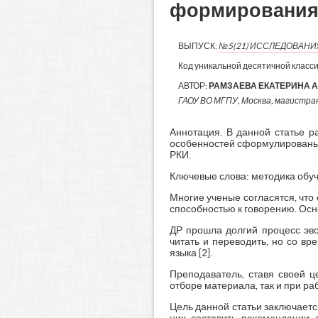
формирования 
ВЫПУСК:
№5(21) ИССЛЕДОВАН
Код уникальной десятичной класс
АВТОР:
РАМЗАЕВА ЕКАТЕРИНА 
ГАОУ ВО МГПУ, Москва, магистран
Аннотация. В данной статье 
особенностей сформулированы 
РКИ.
Ключевые слова: методика обуч
Многие ученые согласятся, что
способностью к говорению. Осно
ДР прошла долгий процесс эво
читать и переводить, но со в
языка [2].
Преподаватель, ставя своей ц
отборе материала, так и при раб
Цель данной статьи заключаетс