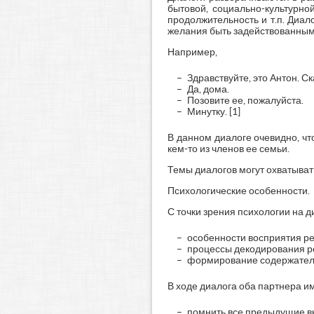
бытовой, социально-культурно
продолжительность и т.п. Диал
желания быть задействованным 
Например,
Здравствуйте, это Антон. С
Да, дома.
Позовите ее, пожалуйста.
Минутку. [1]
В данном диалоге очевидно, чт
кем-то из членов ее семьи.
Темы диалогов могут охватывать
Психологические особенности.
С точки зрения психологии на д
особенности восприятия р
процессы декодирования р
формирование содержател
В ходе диалога оба партнера и
помнить все предыдущие в