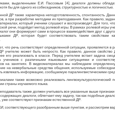
тиками, выделенными Е.И. Пассовым [4], диалоги должны облада
тя бы для одного из собеседников, структурностью и логичностью.
енной ДР также характерна неподготовленность, спонтанность. Дан
ов, а при разработке методики их преподавания. Как правило, зада
материалах, который ученики слушают и воспроизводят. Для того, ч
кой речи, подойдет метод ролевой игры. В рамках ролевой игры у
 диалог они формируют сами в процессе взаимодействия друг с дру
ыками ДР, которая будет соответствовать таким свойствам ка
.
т, что речь соответствует определенной ситуации, проявляется в 
ДР учителю может быть непросто. Как правило, данное свойство 
нее его реализовать в классе. Перед учителем встает задача смо
а учеников с различными языковыми ситуациями и соответс
лов на занятиях. В видеоматериалах мы наблюдаем определенн
ние на невербальные средства общения, используемые собеседн
ь извлекать информацию, сообщаемую паралингвистическими сред
иалами также возможно реализовать лингвокультурологический п
ми страны изучаемого языка.
еподаватель также должен учитывать все указанные выше признаки 
содержащих диалоги, облегчает ему задачу, так как подобные диа
о, уже соответствуют признакам естественной ДР.
И, соответствующего разобранным выше пунктам, и рассмотрим вар