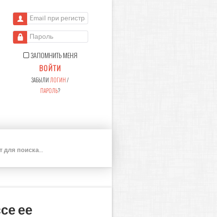
Email при регистрации
Пароль
ЗАПОМНИТЬ МЕНЯ
ВОЙТИ
ЗАБЫЛИ
ЛОГИН
/
ПАРОЛЬ
?
П
О
И
С
К
се ее