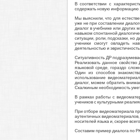
В соответствии с характерис
содержать новую информацию хо
Мы выяснили, что для естеств
уже не при составлении диалог
диалог в учебнике или других 
навыком спонтанной диалогичес
ситуации, роли, подсказки, но
ученики смогут овладеть нав
деятельностью и эвристичность
Ситуативность ДР подразумевае
Реализовать данное свойство 
языковой среде, гораздо слож
Один из способов знакомств
использование видеоматериа
диалог, можем обратить внима
Скалкиным необходимость умет
В рамках работы с видеоматер
учеников с культурными реалия
При отборе видеоматериала пр
аутентичных видеоматериалов, 
носителей языка и, скорее всег
Составим пример диалога по РК