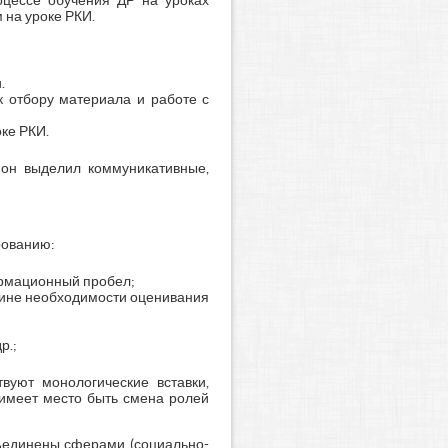
оцессе обучения ДР на уроках
 на уроке РКИ.
.
 отбору материала и работе с
ке РКИ.
, он выделил коммуникативные,
рованию:
ормационный пробел;
чине необходимости оценивания
р.;
вуют монологические вставки,
имеет место быть смена ролей
бъединены сферами (социально-