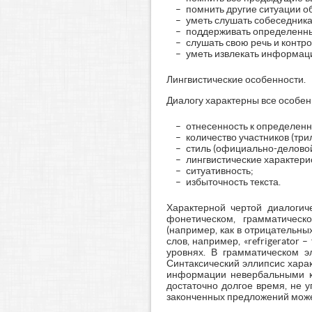
помнить другие ситуации 
уметь слушать собеседника,
поддерживать определенны
слушать свою речь и контр
уметь извлекать информац
Лингвистические особенности.
Диалогу характерны все особен
отнесенность к определенн
количество участников (трил
стиль (официально-деловой
лингвистические характери
ситуативность;
избыточность текста.
Характерной чертой диалогич
фонетическом, грамматическ
(например, как в отрицательных
слов, например, «refrigerator
уровнях. В грамматическом э
Синтаксический эллипсис хара
информации невербальными к
достаточно долгое время, не у
законченных предложений может