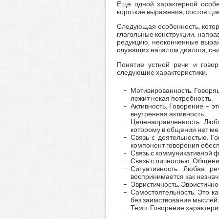
Еще одной характерной особен
короткие выражения, состоящие
Следующая особенность, котору
глагольные конструкции, напра
редукцию, неоконченные выраж
служащих началом диалога, сним
Понятие устной речи и говор
следующие характеристики:
Мотивированность. Говорящи
лежит некая потребность.
Активность. Говорение – э
внутренняя активность.
Целенаправленность. Люб
которому в общении нет ме
Связь с деятельностью. Г
компонент говорения обесп
Связь с коммуникативной ф
Связь с личностью. Общени
Ситуативность. Любая р
воспринимается как незнач
Эвристичность. Эвристично
Самостоятельность. Это ка
без заимствования мыслей.
Темп. Говорение характери