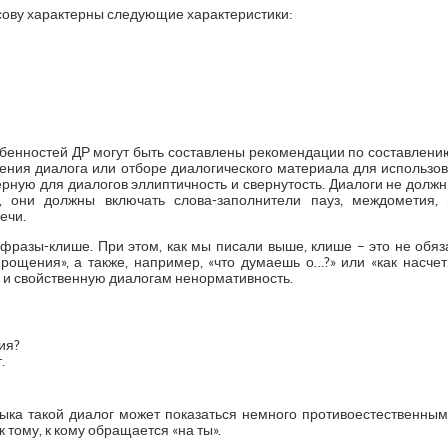
сову характерны следующие характеристики:
бенностей ДР могут быть составлены рекомендации по составлению
вления диалога или отборе диалогического материала для использо
ерную для диалогов эллиптичность и свернутость. Диалоги не должн
 они должны включать слова-заполнители пауз, междометия,
ечи.
ь фразы-клише. При этом, как мы писали выше, клише – это не обя
прощения», а также, например, «что думаешь о…?» или «как насчет
ь и свойственную диалогам ненормативность.
ия?
.
ыка такой диалог может показаться немного противоестественным,
тому, к кому обращается «на ты».