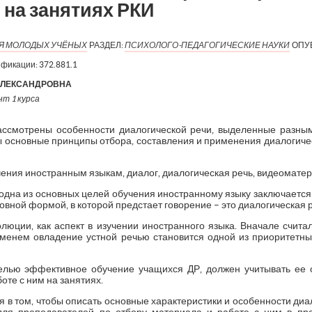
на занятиях РКИ
ИЯ МОЛОДЫХ УЧЁНЫХ
РАЗДЕЛ:
ПСИХОЛОГО-ПЕДАГОГИЧЕСКИЕ НАУКИ
ОПУ
ификации:
372.881.1
АЛЕКСАНДРОВНА
т 1 курса
рассмотрены особенности диалогической речи, выделенные разны
основные принципы отбора, составления и применения диалогичес
ения иностранным языкам, диалог, диалогическая речь, видеомате
 одна из основных целей обучения иностранному языку заключается
вной формой, в которой предстает говорение – это диалогическая р
люции, как аспект в изучении иностранного языка. Вначале счита
ременем овладение устной речью становится одной из приоритетны
елью эффективное обучение учащихся ДР, должен учитывать ее 
оте с ним на занятиях.
я в том, чтобы описать основные характеристики и особенности диа