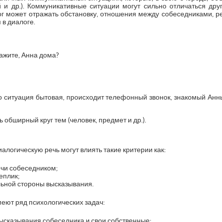
й и др.). Коммуникативные ситуации могут сильно отличаться друг
ог может отражать обстановку, отношения между собеседниками, ре
в диалоге.
кажите, Анна дома?
о ситуация бытовая, происходит телефонный звонок, знакомый Анны,
 обширный круг тем (человек, предмет и др.).
иалогическую речь могут влиять такие критерии как:
ечи собеседником;
еплик;
ьной стороны высказывания.
меют ряд психологических задач:
ысказывания собеседника и свои собственные;