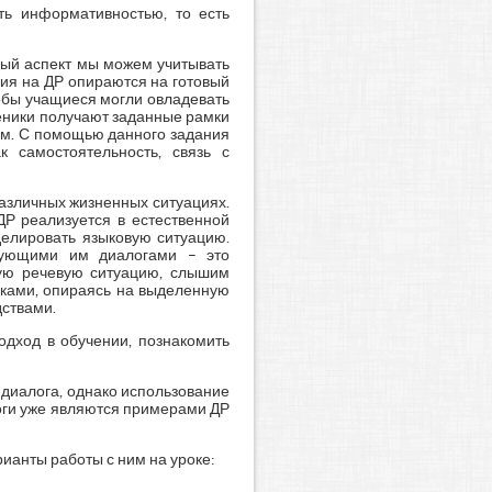
ть информативностью, то есть
ный аспект мы можем учитывать
ния на ДР опираются на готовый
тобы учащиеся могли овладевать
ченики получают заданные рамки
гом. С помощью данного задания
к самостоятельность, связь с
различных жизненных ситуациях.
ДР реализуется в естественной
делировать языковую ситуацию.
твующими им диалогами – это
ую речевую ситуацию, слышим
иками, опираясь на выделенную
ствами.
одход в обучении, познакомить
диалога, однако использование
логи уже являются примерами ДР
ианты работы с ним на уроке: