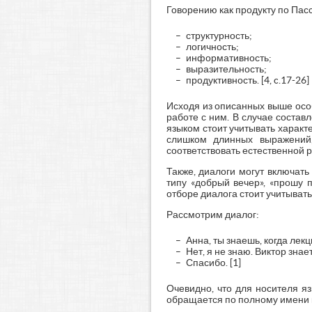
Говорению как продукту по Пас
структурность;
логичность;
информативность;
выразительность;
продуктивность. [4, c.17-26]
Исходя из описанных выше осо
работе с ним. В случае соста
языком стоит учитывать характ
слишком длинных выражений,
соответствовать естественной р
Также, диалоги могут включат
типу «добрый вечер», «прошу 
отборе диалога стоит учитыват
Рассмотрим диалог:
Анна, ты знаешь, когда лекц
Нет, я не знаю. Виктор знает
Спасибо. [1]
Очевидно, что для носителя яз
обращается по полному имени к 