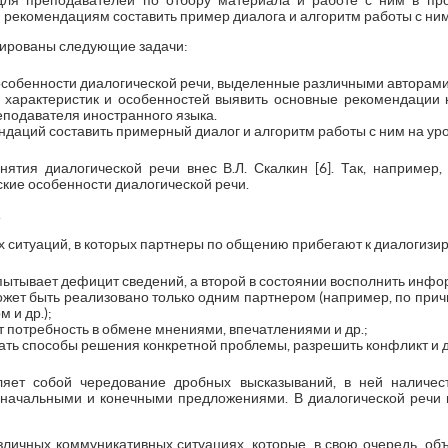
для преподавателей по отбору материала и работе с ним в пр
 рекомендациям составить пример диалога и алгоритм работы с ним
лированы следующие задачи:
особенности диалогической речи, выделенные различными авторами
характеристик и особенностей выявить основные рекомендации к
подавателя иностранного языка.
даций составить примерный диалог и алгоритм работы с ним на уро
нятия диалогической речи внес В.Л. Скалкин [6]. Так, например
ские особенности диалогической речи.
.
 ситуаций, в которых партнеры по общению прибегают к диалогизи
спытывает дефицит сведений, а второй в состоянии восполнить инф
ожет быть реализовано только одним партнером (например, по при
 и др.);
 потребность в обмене мнениями, впечатлениями и др.;
ать способы решения конкретной проблемы, разрешить конфликт и д
ляет собой чередование дробных высказываний, в ней наличест
 начальными и конечными предложениями. В диалогической речи 
зличных коммуникативных ситуациях, которые, в свою очередь, о