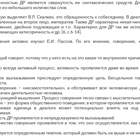
ностью ДР является свернутость ее синтаксических средств. Д
 из небольшого количества слов.
ю выделяет В.Л. Скалкин, это обращенность к собеседнику. В диа
вленные на второе лицо, императив. Также ДР характерна некая не
ения, двойное подлежащее и т.п. Характерно для ДР так же исп
ающих категоричность и др. [6, с.6-14].
ения активно изучал Е.И. Пассов. По его мнению, говорению, к
й говорит, потому что у него есть на это какая-то внутренняя причин
то всегда активный процесс, активность проявляется даже во время
ое высказывание преследует определенную цель. Бесцельное гов
ста.
оворение – «несамостоятельно», а обслуживает всю человеческую
ечен деятельностью человека.
ункцией мышления. Процесс говорения тесно связан с мыслительно
е – это форма общественного поведения, в котором проявляется ли
ечевая единица в диалоге может потенциально влиять на ход
имая.
сть ДР проявляется в непредсказуемости высказываний.
чество говорения проявляется в том, что оно осуществляется, как 
зуется определенным темпом, который должен быть не выше и не н