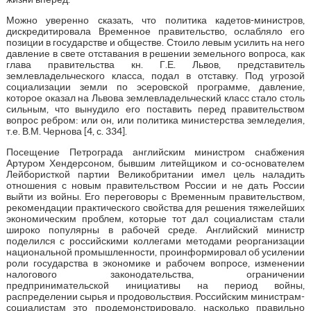
Можно уверенно сказать, что политика кадетов-министров,
дискредитировала Временное правительство, ослабляло его
позиции в государстве и обществе. Стоило левым усилить на него
давление в свете отставания в решении земельного вопроса, как
глава правительства кн. Г.Е. Львов, представитель
землевладельческого класса, подал в отставку. Под угрозой
социализации земли по эсеровской программе, давление,
которое оказал на Львова землевладельческий класс стало столь
сильным, что вынудило его поставить перед правительством
вопрос ребром: или он, или политика министерства земледелия,
т.е. В.М. Чернова [4, с. 334].
Посещение Петрограда английским министром снабжения
Артуром Хендерсоном, бывшим литейщиком и со-основателем
Лейбористкой партии Великобритании имел цель наладить
отношения с новым правительством России и не дать России
выйти из войны. Его переговоры с Временным правительством,
рекомендации практического свойства для решения тяжелейших
экономическим проблем, которые тот дал социалистам стали
широко популярны в рабочей среде. Английский министр
поделился с российскими коллегами методами реорганизации
национальной промышленности, проинформировал об усилении
роли государства в экономике и рабочем вопросе, изменении
налогового законодательства, ограничении
предпринимательской инициативы на период войны,
распределении сырья и продовольствия. Российским министрам-
социалистам это продемонстрировало, насколько правильно