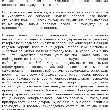
Временное правительство. Объяснение этого события
основывается на двух точках зрения.
Во-первых, скорее всего, кадеты умышленно затягивали выборы
в Учредительное собрание, надеясь провести его после
окончания войны и рассчитывая на улучшение политической
конъюнктуры, таким образом вводя в заблуждение и
однопартийцев и общественность.
Вторая точка зрения базируется на принципиальной
неспособности кадетов подняться над правилами и догмами,
которые не укладывались в их либеральную концепцию. Позиция
кадетов хорошо изложена лидером эсеров В.М. Черновым:
«Главной причиной затяжки с Учредительным собранием было
то, что кадетская партия ультимативно настаивала на
соблюдении всех формальностей процедуры по организации
выборов» [4, с. 340]. Кадеты предполагали изначально
сформировать органы местной власти и местного
самоуправления, принять избирательное законодательство, дать
время на подготовку избирательных списков и затем провести
выборы. Такова с точки зрения юристов нормальная процедура
выборов в важнейший представительный орган страны, которая
гарантирует правильное и честное участие всех граждан страны в
принятии справедливого Основного закона. Но кадеты не учли
фактор времени, не учли революционного момента, не учли, в
конце концов, ненормальности самого времени, и требуемая
придирчивость к процедурам, букве закона, оказалась слишком
громоздкой и поэтому лихорадочно отстающей от движения
жизни вперед.