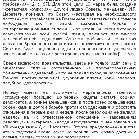
требования» [2, с. 67]. Для этой цели 10 марта была создана
«контактная комиссия». Другой лидер Совета, меньшевик И.Г.
Церетели, признал, что Совет, «настаивая на необходимости
постоянного воздействия на Временное правительство в смысле
побуждения его к самой энергичной борьбе с
контрреволюционными силами и к решительны шагам в сторону
демократизации всей русской жизни, признаёт политически
целесообразной поддержку Советом рабочих и солдатских
депутатов Временного правительства, поскольку оно в согласии с
Советом будет неуклонно идти в направлении к упрочению
завоеваний революции и расширению этих завоеваний» [2, с. 67].
Среди кадетского правительства, здесь не только идёт речь о
министрах, сплошь составленного из профессиональных
общественных деятелей, никто не поднял голос, за исключением
Гучкова, против вопиющей узурпации власти, коим являлось
пагубное «двоевластие».
Почему кадеты на протяжении марта-апреля занимали
«страусиную» позицию? Во-первых, кадеты считали социал-
демократов, а точнее меньшевиков, в противовес большевикам,
союзниками в долгой борьбе против самодержавия и обострять
отношения в первые дни и недели после революции не желали,
надеясь на их ответственное отношение к завоеваниям
революции и интересам народа и государства, о чём говорил на
VII съезде князь Д.И. Шаховской. Второе предположение в том,
что в кадетской среде искренне верили, что можно достичь с
левыми силами соглашения о партнерстве.