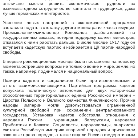
англичане смогли решить экономические трудности во
взаимовыгодном сотрудничестве капитала и трудящихся, даже
лучше германских милитаристов.
Усиление левых настроений в экономической программе
заставило подать в отставку другого министра из класса имущих.
Промышленник-миллионер Коновалов, разбогатевший на
государственных заказах, потеряв поддержку коллег министров,
отказался с ними работать дальше. В июле месяце 1917 году он
вступает в кадетскую партию и избирается в ЦК партии народной
свободы.
В первые революционные месяцы были поставлены на повестку
момента острейшие вопросы не только о войне и мире, земле, но
также, например, поднимался и национальный вопрос.
Позиции кадетов и социалистов были противоположными и
оттого взаимоисключающими. Партийная программа кадетов
допускала политическую автономию для двух исторически
обособленных территориальных единиц Российской империи –
Царства Польского и Великого княжества Финляндского. Прочие
народы империи могли довольствоваться ограниченной
культурной свободой при сохранении централизованного
государства. Установка кадетов обостряла отношения с
народами России – украинцами, белорусами, народами
Прибалтики и Кавказа. Социалисты, народовольцы, анархисты
считали Российскую империю «тюрьмой народов» и признавали
законные права народов, а также видели Россию федеративным