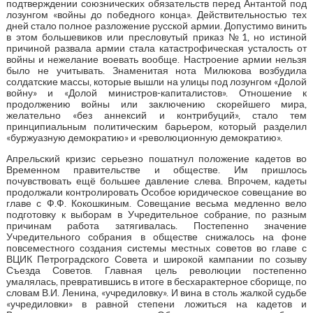
подтверждении союзнических обязательств перед Антантой под
лозунгом «войны до победного конца». Действительностью тех
дней стало полное разложение русской армии. Допустимо винить
в этом большевиков или пресловутый приказ №1, но истиной
причиной развала армии стала катастрофическая усталость от
войны и нежелание воевать вообще. Настроение армии нельзя
было не учитывать. Знаменитая нота Милюкова возбудила
солдатские массы, которые вышли на улицы под лозунгом «Долой
войну» и «Долой министров-капиталистов». Отношение к
продолжению войны или заключению скорейшего мира,
желательно «без аннексий и контрибуций», стало тем
принципиальным политическим барьером, который разделил
«буржуазную демократию» и «революционную демократию».
Апрельский кризис серьезно пошатнул положение кадетов во
Временном правительстве и обществе. Им пришлось
почувствовать ещё большее давление слева. Впрочем, кадеты
продолжали контролировать Особое юридическое совещание во
главе с Ф.Ф. Кокошкиным. Совещание весьма медленно вело
подготовку к выборам в Учредительное собрание, по разным
причинам работа затягивалась. Постепенно значение
Учредительного собрания в обществе снижалось на фоне
повсеместного создания системы местных советов во главе с
ВЦИК Петроградского Совета и широкой кампании по созыву
Съезда Советов. Главная цель революции постепенно
умалялась, превратившись в итоге в бесхарактерное сборище, по
словам В.И. Ленина, «учредиловку». И вина в столь жалкой судьбе
«учредиловки» в равной степени ложиться на кадетов и