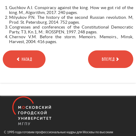
Guchkov A.I. Conspiracy against the king. How we got rid of the
king. M., Algorithm, 2017. 240 pages.
Milyukov P.N. The history of the second Russian revolution. M,
Prod. St. Petersburg, 2014. 752 pages.
Congresses and conferences of the Constitutional Democratic
Party, Т3, Kn.1, M.: ROSSPEN, 1997. 248 pages.
Chernov V.M. Before the storm. Memoirs. Memoirs., Minsk,
Harvest, 2004. 416 pages.
НАЗАД
ВПЕРЕД
С 1995 года готовим профессиональные кадры для Москвы по высоким