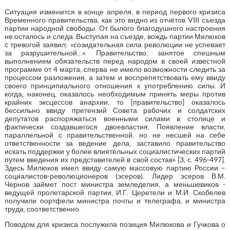
Ситуация изменится в конце апреля, в период первого кризиса
Временного правительства, как это видно из отчётов VIII съезда
партии народной свободы. От былого благодушного настроения
не осталось и следа. Выступая на съезде, вождь партии Милюков
с тревогой заявил: «созидательная сила революции не успевает
за разрушительной…». Правительство, занятое спешным
выполнением обязательств перед народом в своей известной
программе от 4 марта, сперва не имело возможности следить за
процессом разложения, а затем и воспрепятствовать ему ввиду
своего принципиального отношения к употреблению силы. И
когда, наконец, оказалось необходимым принять меры против
крайних эксцессов анархии, то [правительство] оказалось
бессильно ввиду претензий Совета рабочих и солдатских
депутатов распоряжаться военными силами в столице и
фактически создавшегося двоевластия. Появление власти,
параллельной с правительственной, но не несшей на себе
ответственности за ведение дела, заставило правительство
искать поддержки у более влиятельных социалистических партий
путем введения их представителей в свой состав» [3, с. 496-497].
Здесь Милюков имел ввиду самую массовую партию России –
социалистов-революционеров (эсеров). Лидер эсеров В.М.
Чернов займет пост министра земледелия, а меньшевиков -
ведущей пролетарской партии, И.Г. Церетели и М.И. Скобелев
получили портфели министра почты и телеграфа, и министра
труда, соответственно.
Поводом для кризиса послужила позиция Милюкова и Гучкова о