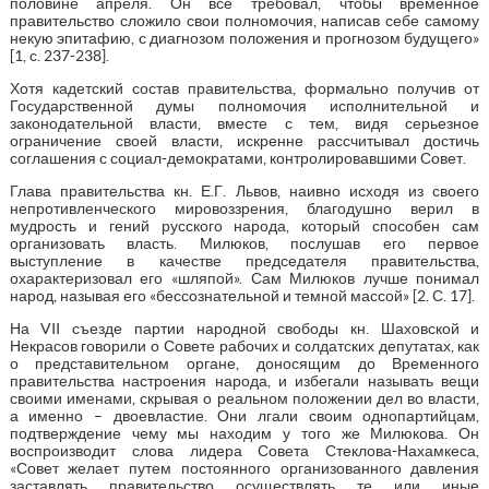
половине апреля. Он все требовал, чтобы временное
правительство сложило свои полномочия, написав себе самому
некую эпитафию, с диагнозом положения и прогнозом будущего»
[1, с. 237-238].
Хотя кадетский состав правительства, формально получив от
Государственной думы полномочия исполнительной и
законодательной власти, вместе с тем, видя серьезное
ограничение своей власти, искренне рассчитывал достичь
соглашения с социал-демократами, контролировавшими Совет.
Глава правительства кн. Е.Г. Львов, наивно исходя из своего
непротивленческого мировоззрения, благодушно верил в
мудрость и гений русского народа, который способен сам
организовать власть. Милюков, послушав его первое
выступление в качестве председателя правительства,
охарактеризовал его «шляпой». Сам Милюков лучше понимал
народ, называя его «бессознательной и темной массой» [2. С. 17].
На VII съезде партии народной свободы кн. Шаховской и
Некрасов говорили о Совете рабочих и солдатских депутатах, как
о представительном органе, доносящим до Временного
правительства настроения народа, и избегали называть вещи
своими именами, скрывая о реальном положении дел во власти,
а именно – двоевластие. Они лгали своим однопартийцам,
подтверждение чему мы находим у того же Милюкова. Он
воспроизводит слова лидера Совета Стеклова-Нахамкеса,
«Совет желает путем постоянного организованного давления
заставлять правительство осуществлять те или иные