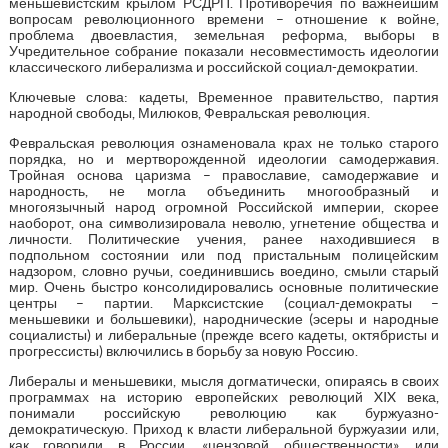
меньшевистским крылом РСДРП. Противоречия по важнейшим
вопросам революционного времени – отношение к войне,
проблема двоевластия, земельная реформа, выборы в
Учредительное собрание показали несовместимость идеологии
классического либерализма и российской социал-демократии.
Ключевые слова: кадеты, Временное правительство, партия
народной свободы, Милюков, Февральская революция.
Февральская революция ознаменовала крах не только старого
порядка, но и мертворожденной идеологии самодержавия.
Тройная основа царизма – православие, самодержавие и
народность, не могла объединить многообразный и
многоязычный народ огромной Российской империи, скорее
наоборот, она символизировала неволю, угнетение общества и
личности. Политические учения, ранее находившиеся в
подпольном состоянии или под пристальным полицейским
надзором, словно ручьи, соединившись воедино, смыли старый
мир. Очень быстро консолидировались основные политические
центры – партии. Марксистские (социал-демократы –
меньшевики и большевики), народнические (эсеры и народные
социалисты) и либеральные (прежде всего кадеты, октябристы и
прогрессисты) включились в борьбу за новую Россию.
Либералы и меньшевики, мысля догматически, опираясь в своих
программах на историю европейских революций XIX века,
понимали российскую революцию как буржуазно-
демократическую. Приход к власти либеральной буржуазии или,
как говорили в России, «цензовой общественности», или