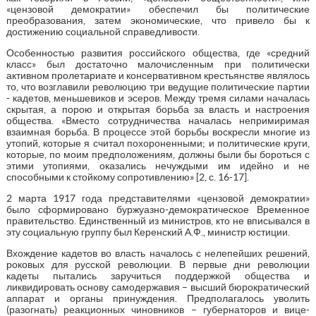
«цензовой демократии» обеспечил бы политические
преобразования, затем экономические, что привело бы к
достижению социальной справедливости.
Особенностью развития российского общества, где «средний
класс» был достаточно малочисленным при политически
активном пролетариате и консервативном крестьянстве являлось
то, что возглавили революцию три ведущие политические партии
- кадетов, меньшевиков и эсеров. Между тремя силами началась
скрытая, а порою и открытая борьба за власть и настроения
общества. «Вместо сотрудничества началась непримиримая
взаимная борьба. В процессе этой борьбы воскресли многие из
утопий, которые я считал похороненными; и политические круги,
которые, по моим предположениям, должны были бы бороться с
этими утопиями, оказались нечуждыми им идейно и не
способными к стойкому сопротивлению» [2, с. 16-17].
2 марта 1917 года представителями «цензовой демократии»
было сформировано буржуазно-демократическое Временное
правительство. Единственный из министров, кто не вписывался в
эту социальную группу был Керенский А.Ф., министр юстиции.
Вхождение кадетов во власть началось с нелепейших решений,
роковых для русской революции. В первые дни революции
кадеты пытались заручиться поддержкой общества и
ликвидировать основу самодержавия – высший бюрократический
аппарат и органы принуждения. Предполагалось уволить
(разогнать) реакционных чиновников – губернаторов и вице-