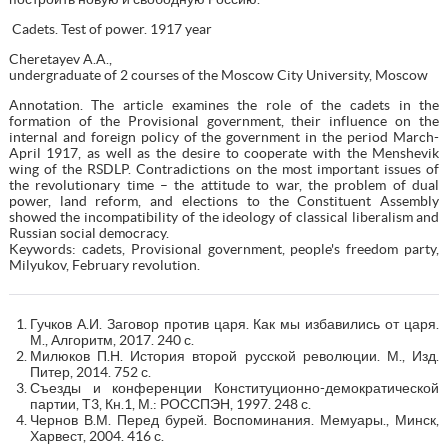
Cadets. Test of power. 1917 year
Cheretayev A.A.,
undergraduate of 2 courses of the Moscow City University, Moscow
Annotation. The article examines the role of the cadets in the
formation of the Provisional government, their influence on the
internal and foreign policy of the government in the period March-
April 1917, as well as the desire to cooperate with the Menshevik
wing of the RSDLP. Contradictions on the most important issues of
the revolutionary time – the attitude to war, the problem of dual
power, land reform, and elections to the Constituent Assembly
showed the incompatibility of the ideology of classical liberalism and
Russian social democracy.
Keywords: cadets, Provisional government, people's freedom party,
Milyukov, February revolution.
Гучков А.И. Заговор против царя. Как мы избавились от царя.
М., Алгоритм, 2017. 240 с.
Милюков П.Н. История второй русской революции. М., Изд.
Питер, 2014. 752 с.
Съезды и конференции Конституционно-демократической
партии, Т3, Кн.1, М.: РОССПЭН, 1997. 248 с.
Чернов В.М. Перед бурей. Воспоминания. Мемуары., Минск,
Харвест, 2004. 416 с.