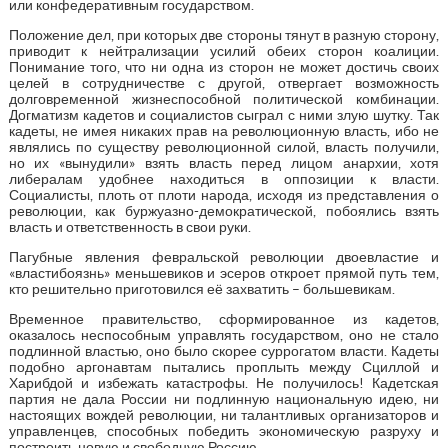
или конфедеративным государством.
Положение дел, при которых две стороны тянут в разную сторону,
приводит к нейтрализации усилий обеих сторон коалиции.
Понимание того, что ни одна из сторон не может достичь своих
целей в сотрудничестве с другой, отвергает возможность
долговременной жизнеспособной политической комбинации.
Догматизм кадетов и социалистов сыграл с ними злую шутку. Так
кадеты, не имея никаких прав на революционную власть, ибо не
являлись по существу революционной силой, власть получили,
но их «вынудили» взять власть перед лицом анархии, хотя
либералам удобнее находиться в оппозиции к власти.
Социалисты, плоть от плоти народа, исходя из представления о
революции, как буржуазно-демократической, побоялись взять
власть и ответственность в свои руки.
Пагубные явления февральской революции двоевластие и
«властибоязнь» меньшевиков и эсеров откроет прямой путь тем,
кто решительно приготовился её захватить – большевикам.
Временное правительство, сформированное из кадетов,
оказалось неспособным управлять государством, оно не стало
подлинной властью, оно было скорее суррогатом власти. Кадеты
подобно аргонавтам пытались проплыть между Сциллой и
Харибдой и избежать катастрофы. Не получилось! Кадетская
партия не дала России ни подлинную национальную идею, ни
настоящих вождей революции, ни талантливых организаторов и
управленцев, способных победить экономическую разруху и
построить новую и свободную Россию.