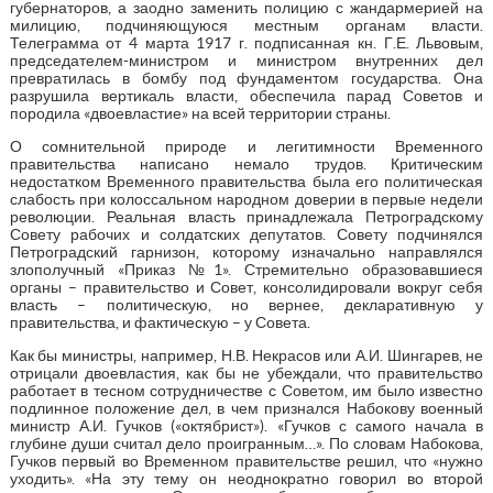
губернаторов, а заодно заменить полицию с жандармерией на
милицию, подчиняющуюся местным органам власти.
Телеграмма от 4 марта 1917 г. подписанная кн. Г.Е. Львовым,
председателем-министром и министром внутренних дел
превратилась в бомбу под фундаментом государства. Она
разрушила вертикаль власти, обеспечила парад Советов и
породила «двоевластие» на всей территории страны.
О сомнительной природе и легитимности Временного
правительства написано немало трудов. Критическим
недостатком Временного правительства была его политическая
слабость при колоссальном народном доверии в первые недели
революции. Реальная власть принадлежала Петроградскому
Совету рабочих и солдатских депутатов. Совету подчинялся
Петроградский гарнизон, которому изначально направлялся
злополучный «Приказ №1». Стремительно образовавшиеся
органы – правительство и Совет, консолидировали вокруг себя
власть – политическую, но вернее, декларативную у
правительства, и фактическую – у Совета.
Как бы министры, например, Н.В. Некрасов или А.И. Шингарев, не
отрицали двоевластия, как бы не убеждали, что правительство
работает в тесном сотрудничестве с Советом, им было известно
подлинное положение дел, в чем признался Набокову военный
министр А.И. Гучков («октябрист»). «Гучков с самого начала в
глубине души считал дело проигранным…». По словам Набокова,
Гучков первый во Временном правительстве решил, что «нужно
уходить». «На эту тему он неоднократно говорил во второй