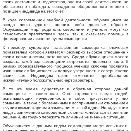
своих достоинств и недостатков, оценки своей деятельности, не
обязательно наблюдать совпадение общественного мнения с
позицией индивида на этот счет.
В ходе современной учебной деятельности обучающимся не
всегда легко удается оценить себя должным образом.
Окружающий мир, родители, сверстники и учителя могут как
становиться препятствием здесь, так и оказывать помощь в
формировании личности путем самооценки.
К примеру, существует завышенная самооценка, ключевым
показателем которой является чрезмерно высокое отношение к
своим возможностям, потенциалу. Среди обучающихся малого
возраста такой вид самооценки встречается довольно часто. В
рамках образовательного процесса ученики склонны проявлять
излишнюю амбициозность и полную уверенность в совершенстве
своих сил. Индивидом также отмечается преобладание
исключительно положительных черт характера.
В то же время существует и обратная сторона данной
самооценки – заниженная. Она встречается среди людей,
испытывающих неуверенность в себе, присутствии у них
сомнений, а также с болезненным и восприимчивым отношением
к чужим комментариям и замечаниям в свой адрес. Наряду с этим
люди с заниженной самооценкой склонны колебаться в принятии
решений, им трудно пережить те или иные жизненные ситуации.
Обучающиеся с данным видом самооценки могут испытывать
тревогу, чувствительность, депрессивность в ходе урока. Могут