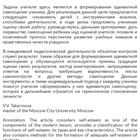
Задача учителя здесь является в формировании адекватной
самооценке ученика. Для реализации данной цели предлагается
следующее: ознакомить детей с инструментами анализа,
способами деятельности; в ходе урока предложить ученикам
оценку своей работу, руководствуясь данными критериями; дать
первенство самооценке ребенка над оценкой учителя; похвала и
позитивный прогноз перспектив развития учебных навыков и
нравственных качеств учащихся.
В ежедневной педагогической деятельности объектом контроля
служит результат, таким образом для формирования адекватной
самооценки у обучающихся используются приемы градации
оценки своих результатов; метод анкетирования; запрашивание
ответов на вопросы, требующие вариативности; листы
самоконтроля и другие методы самооценки. Данные
инструменты, а также индивидуальный подход к каждому ученику
помогут учителю сформировать у них адекватную самооценку,
которая в дальнейшем отразится на гармоничном становлении
личности.
V.V. Tatarinova
master of the Moscow City University, Moscow
Annotation. The article considers self-esteem as one of the
components of the modern lesson, provides a classification of the
functions of self-esteem, its types and key characteristics. The article
also contains methods for the formation of adequate self-esteem of
students.