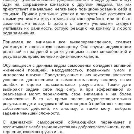
идти на сокращение контактов с другими людьми, так как
присутствует изначально негативное позиционирование себя в
социуме. Причем реальные успехи и заслуженные достижения
такими учениками могут отмечаться как случайные или не быть
замеченными вовсе. В работе с такими учениками следует
учитывать их ранимость, острую реакцию на критику и любого
рода замечания.
Принимая во внимания все вышеперечисленное, следует
упомянуть и адекватную самооценку. Она служит индикатором
реальной и правдивой оценки учащимся своих способностей и
результатов, нравственных и физических качеств.
Обучающиеся с данным видом самооценки обладают активной
жизненной позицией, находчивостью, подвижным умом и
интересом к жизни. Присутствующие в них качества являются
успешным дополнением к самостоятельному анализу своих
ошибок и оценке положительных результатов. Такие дети
выбирают задачи себе под силу, а при эффективной их
реализации могут переключить свое внимание и на более
комплексные. В то же время после неудовлетворительных
результатов дети с адекватной самооценкой прибегают к оценке
собственных действий, их анализу, а также могут выбрать
задание меньшей сложности.
С адекватной самооценкой обучающийся перенимает и
воспитывает в себе такие качества как доброжелательность, воля,
терпение, взаимовыручка и т.д.