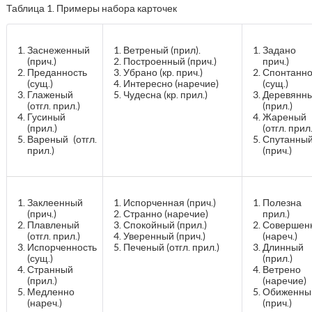
Таблица 1. Примеры набора карточек
Заснеженный
Ветреный (прил).
Задано (
(прич.)
Построенный (прич.)
прич.)
Преданность
Убрано (кр. прич.)
Спонтанно
(сущ.)
Интересно (наречие)
(сущ.)
Глаженый
Чудесна (кр. прил.)
Деревянн
(отгл. прил.)
(прил.)
Гусиный
Жареный
(прил.)
(отгл. прил.
Вареный (отгл.
Спутанны
прил.)
(прич.)
Заклеенный
Испорченная (прич.)
Полезна 
(прич.)
Странно (наречие)
прил.)
Плавленый
Спокойный (прил.)
Совершен
(отгл. прил.)
Уверенный (прич.)
(нареч.)
Испорченность
Печеный (отгл. прил.)
Длинный
(сущ.)
(прил.)
Странный
Ветрено
(прил.)
(наречие)
Медленно
Обиженны
(нареч.)
(прич.)