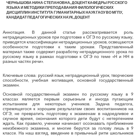
ЧЕРНЫШОВА НИНА СТЕПАНОВНА, ДОЦЕНТ КАФЕДРЫ РУССКОГО
ЯЗЫКА И МЕТОДИКИ ПРЕПОДАВАНИЯ ФИЛОЛОГИЧЕСКИХ
ДИСЦИПЛИН ИНСТИТУТА ГУМАНИТАРНЫХ НАУК ГАОУ ВО МГПУ,
КАНДИДАТ ПЕДАГОГИЧЕСКИХ НАУК, ДОЦЕНТ
Аннотация. В данной статье рассматривается роль
нетрадиционных уроков при подготовке к ОГЭ по русскому языку,
приводятся классификации нетрадиционных уроков, освещаются
особенности подготовки к таким урокам. Представленный
материал также содержит разработку нетрадиционного урока по
русскому языку в рамках подготовки к ОГЭ по теме «Н и НН в
разных частях речи».
Ключевые слова: русский язык, нетрадиционный урок, творческие
способности, учебная мотивация, основной государственный
экзамен.
Основной государственный экзамен по русскому языку в 9
классах является первым серьезным и иногда пугающим
испытанием для некоторых учеников. Задача педагога,
стремящегося к хорошим результатам своих воспитанников на
ОГЭ, не превратить подготовку к экзаменам в надоедливое и
скучное время, окончания которого дети будут с нетерпением
ждать. Как правило, ученики начинают осознавать приближение
неизбежного экзамена, и многие берутся за голову лишь в 9
классе. На наш взгляд, введение в привычный ритм школьников