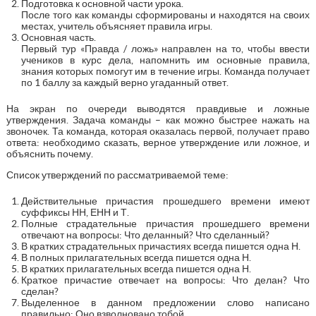
Подготовка к основной части урока.
После того как команды сформированы и находятся на своих
местах, учитель объясняет правила игры.
Основная часть.
Первый тур «Правда / ложь» направлен на то, чтобы ввести
учеников в курс дела, напомнить им основные правила,
знания которых помогут им в течение игры. Команда получает
по 1 баллу за каждый верно угаданный ответ.
На экран по очереди выводятся правдивые и ложные
утверждения. Задача команды – как можно быстрее нажать на
звоночек. Та команда, которая оказалась первой, получает право
ответа: необходимо сказать, верное утверждение или ложное, и
объяснить почему.
Список утверждений по рассматриваемой теме:
Действительные причастия прошедшего времени имеют
суффиксы НН, ЕНН и Т.
Полные страдательные причастия прошедшего времени
отвечают на вопросы: Что деланный? Что сделанный?
В кратких страдательных причастиях всегда пишется одна Н.
В полных прилагательных всегда пишется одна Н.
В кратких прилагательных всегда пишется одна Н.
Краткое причастие отвечает на вопросы: Что делан? Что
сделан?
Выделенное в данном предложении слово написано
правильно: Оно взволновано тобой.