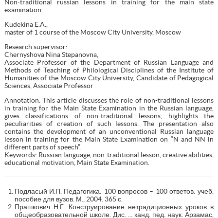
Non-traditional russian lessons in training for the main state
examination
Kudekina E.A.,
master of 1 course of the Moscow City University, Moscow
Research supervisor:
Chernyshova Nina Stepanovna,
Associate Professor of the Department of Russian Language and
Methods of Teaching of Philological Disciplines of the Institute of
Humanities of the Moscow City University, Candidate of Pedagogical
Sciences, Associate Professor
Annotation. This article discusses the role of non-traditional lessons
in training for the Main State Examination in the Russian language,
gives classifications of non-traditional lessons, highlights the
peculiarities of creation of such lessons. The presentation also
contains the development of an unconventional Russian language
lesson in training for the Main State Examination on “N and NN in
different parts of speech”.
Keywords: Russian language, non-traditional lesson, creative abilities,
educational motivation, Main State Examination.
Подласый И.П. Педагогика: 100 вопросов – 100 ответов: учеб.
пособие для вузов. М., 2004. 365 с.
Прашкович Н.Г. Конструирование нетрадиционных уроков в
общеобразовательной школе. Дис. ... канд. пед. наук. Арзамас,