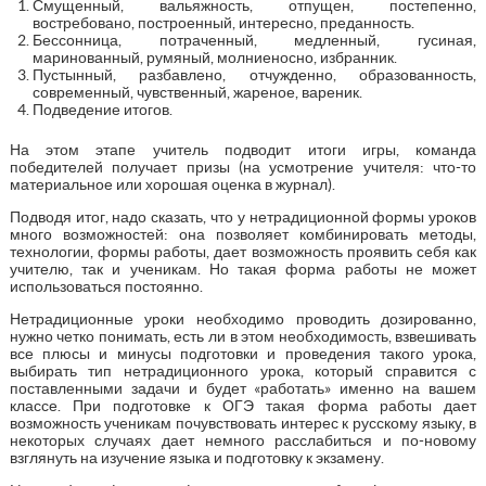
Смущенный, вальяжность, отпущен, постепенно,
востребовано, построенный, интересно, преданность.
Бессонница, потраченный, медленный, гусиная,
маринованный, румяный, молниеносно, избранник.
Пустынный, разбавлено, отчужденно, образованность,
современный, чувственный, жареное, вареник.
Подведение итогов.
На этом этапе учитель подводит итоги игры, команда
победителей получает призы (на усмотрение учителя: что-то
материальное или хорошая оценка в журнал).
Подводя итог, надо сказать, что у нетрадиционной формы уроков
много возможностей: она позволяет комбинировать методы,
технологии, формы работы, дает возможность проявить себя как
учителю, так и ученикам. Но такая форма работы не может
использоваться постоянно.
Нетрадиционные уроки необходимо проводить дозированно,
нужно четко понимать, есть ли в этом необходимость, взвешивать
все плюсы и минусы подготовки и проведения такого урока,
выбирать тип нетрадиционного урока, который справится с
поставленными задачи и будет «работать» именно на вашем
классе. При подготовке к ОГЭ такая форма работы дает
возможность ученикам почувствовать интерес к русскому языку, в
некоторых случаях дает немного расслабиться и по-новому
взглянуть на изучение языка и подготовку к экзамену.