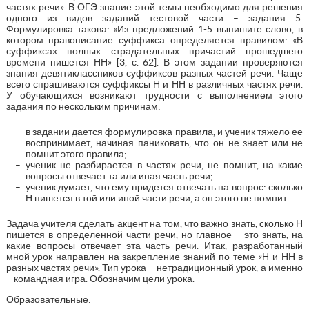
частях речи». В ОГЭ знание этой темы необходимо для решения
одного из видов заданий тестовой части – задания 5.
Формулировка такова: «Из предложений 1-5 выпишите слово, в
котором правописание суффикса определяется правилом: «В
суффиксах полных страдательных причастий прошедшего
времени пишется НН» [3, с. 62]. В этом задании проверяются
знания девятиклассников суффиксов разных частей речи. Чаще
всего спрашиваются суффиксы Н и НН в различных частях речи.
У обучающихся возникают трудности с выполнением этого
задания по нескольким причинам:
в задании дается формулировка правила, и ученик тяжело ее
воспринимает, начиная паниковать, что он не знает или не
помнит этого правила;
ученик не разбирается в частях речи, не помнит, на какие
вопросы отвечает та или иная часть речи;
ученик думает, что ему придется отвечать на вопрос: сколько
Н пишется в той или иной части речи, а он этого не помнит.
Задача учителя сделать акцент на том, что важно знать, сколько Н
пишется в определенной части речи, но главное – это знать, на
какие вопросы отвечает эта часть речи. Итак, разработанный
мной урок направлен на закрепление знаний по теме «Н и НН в
разных частях речи». Тип урока – нетрадиционный урок, а именно
– командная игра. Обозначим цели урока.
Образовательные: