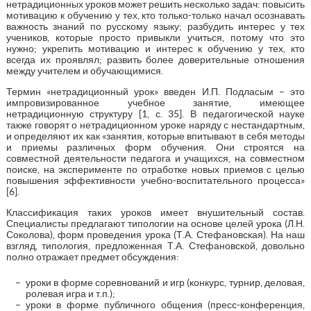
нетрадиционных уроков может решить несколько задач: повысить
мотивацию к обучению у тех, кто только-только начал осознавать
важность знаний по русскому языку; разбудить интерес у тех
учеников, которые просто привыкли учиться, потому что это
нужно; укрепить мотивацию и интерес к обучению у тех, кто
всегда их проявлял; развить более доверительные отношения
между учителем и обучающимися.
Термин «нетрадиционный урок» введен И.П. Подласым – это
импровизированное учебное занятие, имеющее
нетрадиционную структуру [1, с. 35]. В педагогической науке
также говорят о нетрадиционном уроке наряду с нестандартным,
и определяют их как «занятия, которые впитывают в себя методы
и приемы различных форм обучения. Они строятся на
совместной деятельности педагога и учащихся, на совместном
поиске, на эксперименте по отработке новых приемов с целью
повышения эффективности учебно-воспитательного процесса»
[6].
Классификация таких уроков имеет внушительный состав.
Специалисты предлагают типологии на основе целей урока (Л.Н.
Соколова), форм проведения урока (Т.А. Стефановская). На наш
взгляд, типология, предложенная Т.А. Стефановской, довольно
полно отражает предмет обсуждения:
уроки в форме соревнований и игр (конкурс, турнир, деловая,
ролевая игра и т.п.);
уроки в форме публичного общения (пресс-конференция,