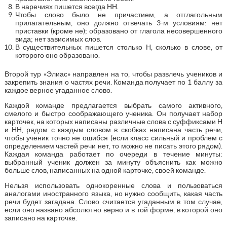
В наречиях пишется всегда НН.
Чтобы слово было не причастием, а отглагольным
прилагательным, оно должно отвечать 3-м условиям: нет
приставки (кроме не); образовано от глагола несовершенного
вида; нет зависимых слов.
В существительных пишется столько Н, сколько в слове, от
которого оно образовано.
Второй тур «Элиас» направлен на то, чтобы развлечь учеников и
закрепить знания о частях речи. Команда получает по 1 баллу за
каждое верное угаданное слово.
Каждой команде предлагается выбрать самого активного,
смелого и быстро соображающего ученика. Он получает набор
карточек, на которых написаны различные слова с суффиксами Н
и НН, рядом с каждым словом в скобках написана часть речи,
чтобы ученик точно не ошибся (если класс сильный и проблем с
определением частей речи нет, то можно не писать этого рядом).
Каждая команда работает по очереди в течение минуты:
выбранный ученик должен за минуту объяснить как можно
больше слов, написанных на одной карточке, своей команде.
Нельзя использовать однокоренные слова и пользоваться
аналогами иностранного языка, но нужно сообщить, какая часть
речи будет загадана. Слово считается угаданным в том случае,
если оно названо абсолютно верно и в той форме, в которой оно
записано на карточке.