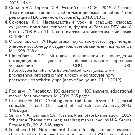
2005. 146 с.
Сенина Н.А., Гармаш С.В. Русский язык. ОГЭ – 2019. 9-й класс.
Тематический тренинг: учебно-методическое пособие / под
редакцией Н.А. Сениной. Ростов н/Д., 2018. 318 с.
Соколова Л.Н. Нестандартный урок в старших классах:
сущность, признаки, типология, функции. Вестник РГУ им. И.
Канта. 2008. Вып. 11. Педагогические и психологические науки.
С. 108-111.
Стефановская Т.А. Педагогика: наука и искусство. Курс лекций.
Учебное пособие для студентов, преподавателей, аспирантов.
М., 1998. 368 с.
Широбокова Т.С. Методика организации и проведения
нетрадиционных уроков в образовательном процессе
учреждений СПО. URL:
https://cyberleninka.ru/article/n/metodika-organizatsii-i-
provedeniya-netraditsionnyh-urokov-v-obrazovatelnom-
protsesse-uchrezhdeniy-spo (дата обращения: 01.12.2019).
Podlasyj I.P. Pedagogy: 100 questions – 100 answers: educational
manual for universities. M, 2004. 365 pages.
Prashkovich N.G. Creating non-traditional lessons in general
education school. Dis. ... cand. of ped. sciences. Arzamas, 2005.
146 pages.
Senina N.A., Garmash S.V. Russian. Main State Examination - 2019.
9th grade. Thematic training: teaching manual / ed. by N.A. Senina.
Rostov n/D., 2018. 318 pages.
Sokolova L.N. Non-standard lesson in high school: essence,
characteristics, typology, functions. Journal of RSU named after I.