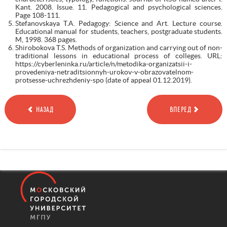
Kant. 2008. Issue. 11. Pedagogical and psychological sciences.
Page 108-111.
Stefanovskaya T.A. Pedagogy: Science and Art. Lecture course.
Educational manual for students, teachers, postgraduate students.
M, 1998. 368 pages.
Shirobokova T.S. Methods of organization and carrying out of non-
traditional lessons in educational process of colleges. URL:
https://cyberleninka.ru/article/n/metodika-organizatsii-i-
provedeniya-netraditsionnyh-urokov-v-obrazovatelnom-
protsesse-uchrezhdeniy-spo (date of appeal 01.12.2019).
НАЗАД
ВПЕРЕД