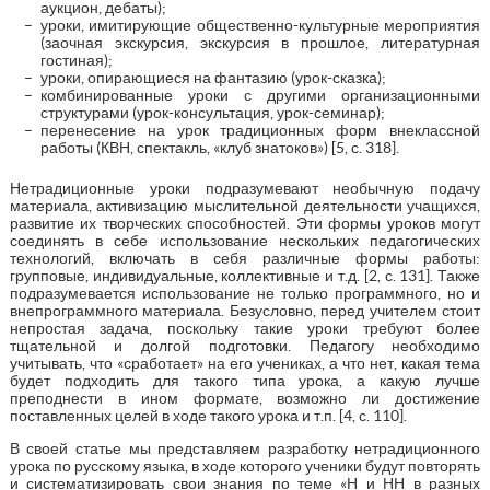
аукцион, дебаты);
уроки, имитирующие общественно-культурные мероприятия
(заочная экскурсия, экскурсия в прошлое, литературная
гостиная);
уроки, опирающиеся на фантазию (урок-сказка);
комбинированные уроки с другими организационными
структурами (урок-консультация, урок-семинар);
перенесение на урок традиционных форм внеклассной
работы (КВН, спектакль, «клуб знатоков») [5, с. 318].
Нетрадиционные уроки подразумевают необычную подачу
материала, активизацию мыслительной деятельности учащихся,
развитие их творческих способностей. Эти формы уроков могут
соединять в себе использование нескольких педагогических
технологий, включать в себя различные формы работы:
групповые, индивидуальные, коллективные и т.д. [2, с. 131]. Также
подразумевается использование не только программного, но и
внепрограммного материала. Безусловно, перед учителем стоит
непростая задача, поскольку такие уроки требуют более
тщательной и долгой подготовки. Педагогу необходимо
учитывать, что «сработает» на его учениках, а что нет, какая тема
будет подходить для такого типа урока, а какую лучше
преподнести в ином формате, возможно ли достижение
поставленных целей в ходе такого урока и т.п. [4, с. 110].
В своей статье мы представляем разработку нетрадиционного
урока по русскому языка, в ходе которого ученики будут повторять
и систематизировать свои знания по теме «Н и НН в разных