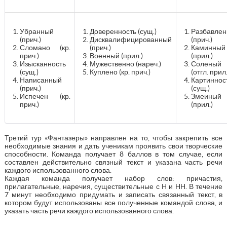
Убранный
Доверенность (сущ.)
Разбавле
(прич.)
Дисквалифицированный
(прич.)
Сломано (кр.
(прич.)
Каминный
прич.)
Военный (прил.)
(прил.)
Изысканность
Мужественно (нареч.)
Соленый
(сущ.)
Куплено (кр. прич.)
(отгл. прил.
Написанный
Картиннос
(прич.)
(сущ.)
Испечен (кр.
Змеиный
прич.)
(прил.)
Третий тур «Фантазеры» направлен на то, чтобы закрепить все
необходимые знания и дать ученикам проявить свои творческие
способности. Команда получает 8 баллов в том случае, если
составлен действительно связный текст и указана часть речи
каждого использованного слова.
Каждая команда получает набор слов: причастия,
прилагательные, наречия, существительные с Н и НН. В течение
7 минут необходимо придумать и записать связанный текст, в
котором будут использованы все полученные командой слова, и
указать часть речи каждого использованного слова.