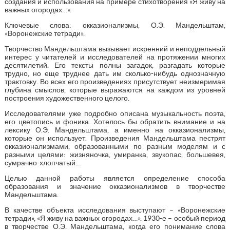
создания и использования на примере стихотворения «Я живу на
важных огородах…».
Ключевые слова: окказионализмы, О.Э. Мандельштам,
«Воронежские тетради».
Творчество Мандельштама вызывает искренний и неподдельный
интерес у читателей и исследователей на протяжении многих
десятилетий. Его тексты полны загадок, разгадать которые
трудно, но еще труднее дать им сколько-нибудь однозначную
трактовку. Во всех его произведениях присутствует неизмеримая
глубина смыслов, которые выражаются на каждом из уровней
построения художественного целого.
Исследователями уже подробно описана музыкальность поэта,
его цветопись и фоника. Хотелось бы обратить внимание и на
лексику О.Э. Мандельштама, а именно на окказионализмы,
которые он использует. Произведения Мандельштама пестрят
окказионализмами, образованными по разным моделям и с
разными целями: жизняночка, умиранка, звукопас, большевея,
сумрачно-хлопчатый…
Целью данной работы является определение способа
образования и значение окказионализмов в творчестве
Мандельштама.
В качестве объекта исследования выступают – «Воронежские
тетради», «Я живу на важных огородах…». 1930-е – особый период
в творчестве О.Э. Мандельштама, когда его понимание слова