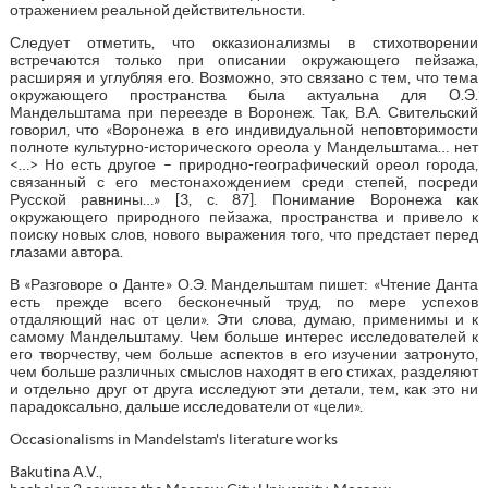
отражением реальной действительности.
Следует отметить, что окказионализмы в стихотворении
встречаются только при описании окружающего пейзажа,
расширяя и углубляя его. Возможно, это связано с тем, что тема
окружающего пространства была актуальна для О.Э.
Мандельштама при переезде в Воронеж. Так, В.А. Свительский
говорил, что «Воронежа в его индивидуальной неповторимости
полноте культурно-исторического ореола у Мандельштама… нет
<…> Но есть другое – природно-географический ореол города,
связанный с его местонахождением среди степей, посреди
Русской равнины…» [3, с. 87]. Понимание Воронежа как
окружающего природного пейзажа, пространства и привело к
поиску новых слов, нового выражения того, что предстает перед
глазами автора.
В «Разговоре о Данте» О.Э. Мандельштам пишет: «Чтение Данта
есть прежде всего бесконечный труд, по мере успехов
отдаляющий нас от цели». Эти слова, думаю, применимы и к
самому Мандельштаму. Чем больше интерес исследователей к
его творчеству, чем больше аспектов в его изучении затронуто,
чем больше различных смыслов находят в его стихах, разделяют
и отдельно друг от друга исследуют эти детали, тем, как это ни
парадоксально, дальше исследователи от «цели».
Occasionalisms in Mandelstam's literature works
Bakutina A.V.,