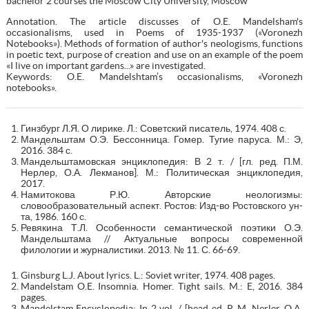
bachelor 2 courses the Moscow City University, Moscow
Annotation. The article discusses of O.E. Mandelsham's
occasionalisms, used in Poems of 1935-1937 («Voronezh
Notebooks»). Methods of formation of author's neologisms, functions
in poetic text, purpose of creation and use on an example of the poem
«I live on important gardens...» are investigated.
Keywords: O.E. Mandelshtam’s occasionalisms, «Voronezh
notebooks».
Гинзбург Л.Я. О лирике. Л.: Советский писатель, 1974. 408 с.
Мандельштам О.Э. Бессонница. Гомер. Тугие паруса. М.: Э,
2016. 384 с.
Мандельштамовская энциклопедия: В 2 т. / [гл. ред. П.М.
Нерлер, О.А. Лекманов]. М.: Политическая энциклопедия,
2017.
Намитокова Р.Ю. Авторские неологизмы:
словообразовательный аспект. Ростов: Изд-во Ростовского ун-
та, 1986. 160 с.
Ревякина Т.Л. Особенности семантической поэтики О.Э.
Мандельштама // Актуальные вопросы современной
филологии и журналистики. 2013. № 11. С. 66-69.
Ginsburg L.J. About lyrics. L.: Soviet writer, 1974. 408 pages.
Mandelstam O.E. Insomnia. Homer. Tight sails. M.: E, 2016. 384
pages.
Mandelstam Encyclopedia: In 2 vol. / [head ed. P. M. Nerler, O.A.