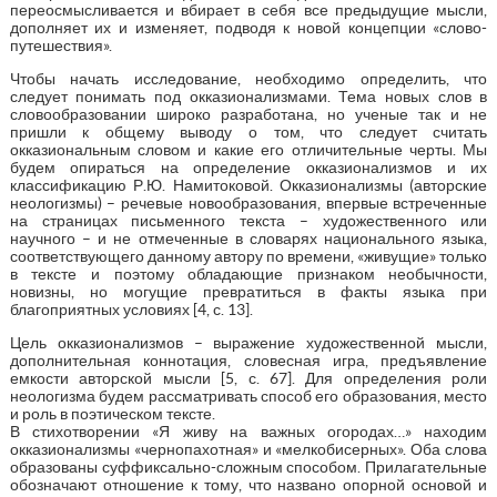
переосмысливается и вбирает в себя все предыдущие мысли,
дополняет их и изменяет, подводя к новой концепции «слово-
путешествия».
Чтобы начать исследование, необходимо определить, что
следует понимать под окказионализмами. Тема новых слов в
словообразовании широко разработана, но ученые так и не
пришли к общему выводу о том, что следует считать
окказиональным словом и какие его отличительные черты. Мы
будем опираться на определение окказионализмов и их
классификацию Р.Ю. Намитоковой. Окказионализмы (авторские
неологизмы) – речевые новообразования, впервые встреченные
на страницах письменного текста – художественного или
научного – и не отмеченные в словарях национального языка,
соответствующего данному автору по времени, «живущие» только
в тексте и поэтому обладающие признаком необычности,
новизны, но могущие превратиться в факты языка при
благоприятных условиях [4, с. 13].
Цель окказионализмов – выражение художественной мысли,
дополнительная коннотация, словесная игра, предъявление
емкости авторской мысли [5, с. 67]. Для определения роли
неологизма будем рассматривать способ его образования, место
и роль в поэтическом тексте.
В стихотворении «Я живу на важных огородах…» находим
окказионализмы «чернопахотная» и «мелкобисерных». Оба слова
образованы суффиксально-сложным способом. Прилагательные
обозначают отношение к тому, что названо опорной основой и