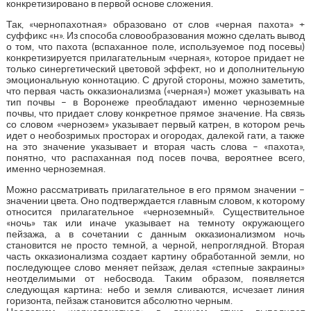
конкретизировано в первой основе сложения.
Так, «чернопахотная» образовано от слов «черная пахота» +
суффикс «н». Из способа словообразования можно сделать вывод
о том, что пахота (вспаханное поле, используемое под посевы)
конкретизируется прилагательным «черная», которое придает не
только синергетический цветовой эффект, но и дополнительную
эмоциональную коннотацию. С другой стороны, можно заметить,
что первая часть окказионализма («черная») может указывать на
тип почвы – в Воронеже преобладают именно черноземные
почвы, что придает слову конкретное прямое значение. На связь
со словом «чернозем» указывает первый катрен, в котором речь
идет о необозримых просторах и огородах, далекой гати, а также
на это значение указывает и вторая часть слова – «пахота»,
понятно, что распаханная под посев почва, вероятнее всего,
именно черноземная.
Можно рассматривать прилагательное в его прямом значении –
значении цвета. Оно подтверждается главным словом, к которому
относится прилагательное «черноземный». Существительное
«ночь» так или иначе указывает на темноту окружающего
пейзажа, а в сочетании с данным окказионализмом ночь
становится не просто темной, а черной, непроглядной. Вторая
часть окказионализма создает картину обработанной земли, но
последующее слово меняет пейзаж, делая «степные закраины»
неотделимыми от небосвода. Таким образом, появляется
следующая картина: небо и земля сливаются, исчезает линия
горизонта, пейзаж становится абсолютно черным.