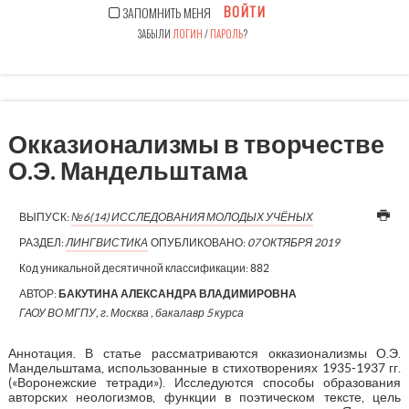
ВОЙТИ
ЗАПОМНИТЬ МЕНЯ
ЗАБЫЛИ
ЛОГИН
/
ПАРОЛЬ
?
Окказионализмы в творчестве
О.Э. Мандельштама
ВЫПУСК:
№6(14) ИССЛЕДОВАНИЯ МОЛОДЫХ УЧЁНЫХ
РАЗДЕЛ:
ЛИНГВИСТИКА
ОПУБЛИКОВАНО:
07 ОКТЯБРЯ 2019
Код уникальной десятичной классификации:
882
АВТОР:
БАКУТИНА АЛЕКСАНДРА ВЛАДИМИРОВНА
ГАОУ ВО МГПУ, г. Москва , бакалавр 5 курса
Аннотация. В статье рассматриваются окказионализмы О.Э.
Мандельштама, использованные в стихотворениях 1935-1937 гг.
(«Воронежские тетради»). Исследуются способы образования
авторских неологизмов, функции в поэтическом тексте, цель