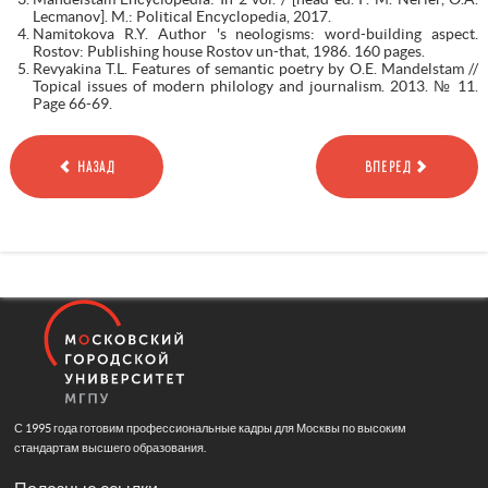
Lecmanov]. M.: Political Encyclopedia, 2017.
Namitokova R.Y. Author 's neologisms: word-building aspect.
Rostov: Publishing house Rostov un-that, 1986. 160 pages.
Revyakina T.L. Features of semantic poetry by O.E. Mandelstam //
Topical issues of modern philology and journalism. 2013. № 11.
Page 66-69.
НАЗАД
ВПЕРЕД
С 1995 года готовим профессиональные кадры для Москвы по высоким
стандартам высшего образования.