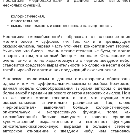
Неологизм «чернопахотная» в данном стихе выполняет
несколько функций:
колористическая;
описательная;
смысловая емкость и экспрессивная насыщенность.
Неологизм «мелкобисерный» образован от словосочетания
мелкий бисер + суффикс «н». Так, как и в предыдущем
окказионализме, первая часть уточняет, конкретизирует вторую.
Учитывая, что бисер – очень мелкие стеклянные бусы, то можно
говорить о том, что мелкий бисер – плеоназм. Окказионализм
очень тонко и точно характеризует это черное звездное небо,
становится средством выразительности, но слово не несет в себе
такой широкой семантики, как предыдущий окказионализм.
Авторские неологизмы в данном стихотворении образованы
одним и тем же суффиксально-сложным способом. Возможно,
данная модель словообразования выбрана автором с целью
более емкой передачи широкого спектра авторских смыслов. Но в
то же время можно говорить о том, что функции этих
окказионализмов значительно различаются. Так, слово
«чернопахотная» выполняет больше колористическую,
описательную и экспрессивную функции, тогда как
«мелкобисерный» больше выступает в качестве средства
художественной выразительности и выполняет функцию
описательно-экспрессивную, выражая в большей степени
авторское отношение к звёздном небу, чем становясь