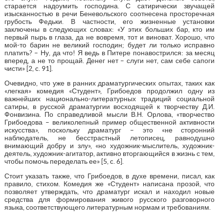
старается надоумить господина. С сатирически звучащей
изысканностью в речи Беневольского соотнесена просторечная
грубость Федьки. В частности, его жизненные установки
заключены в следующих словах: «У этих больших бар, кто им
первый пырь в глаза, да не вовремя, тот и виноват. Хорошо, что
мой-то барин не великий господин; будет ли только исправно
платить? – Ну, да что! Я ведь в Питере понавострился: за месяц
вперед, а не то прощай. Денег нет – слуги нет, сам себе сапоги
чисти» [2, c. 91].
Очевидно, что уже в ранних драматургических опытах, таких как
«легкая» комедия «Студент», Грибоедов продолжил одну из
важнейших национально-литературных традиций социальной
сатиры, в русской драматургии восходящей к творчеству Д.И.
Фонвизина. По справедливой мысли В.Н. Орлова, «творчество
Грибоедова – великолепный пример общественной активности
искусства», поскольку драматург – это «не сторонний
наблюдатель, не бесстрастный летописец, равнодушно
внимающий добру и злу», «но художник-мыслитель, художник-
деятель, художник-агитатор, активно вторгающийся в жизнь с тем,
чтобы помочь переделать ее» [5, c. 6].
Стоит указать также, что Грибоедов, в духе времени, писал, как
правило, стихом. Комедия же «Студент» написана прозой, что
позволяет утверждать, что драматург искал и находил новые
средства для формирования живого русского разговорного
языка, соответствующего литературным нормам и требованиям.