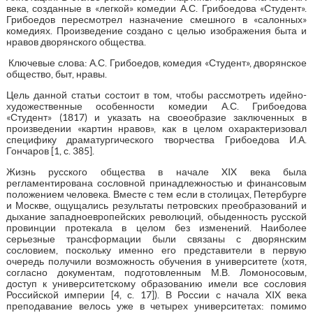
века, созданные в «легкой» комедии А.С. Грибоедова «Студент».
Грибоедов пересмотрел назначение смешного в «салонных»
комедиях. Произведение создано с целью изображения быта и
нравов дворянского общества.
Ключевые слова: А.С. Грибоедов, комедия «Студент», дворянское
общество, быт, нравы.
Цель данной статьи состоит в том, чтобы рассмотреть идейно-
художественные особенности комедии А.С. Грибоедова
«Студент» (1817) и указать на своеобразие заключенных в
произведении «картин нравов», как в целом охарактеризовал
специфику драматургического творчества Грибоедова И.А.
Гончаров [1, с. 385].
Жизнь русского общества в начале XIX века была
регламентирована сословной принадлежностью и финансовым
положением человека. Вместе с тем если в столицах, Петербурге
и Москве, ощущались результаты петровских преобразований и
дыхание западноевропейских революций, обыденность русской
провинции протекала в целом без изменений. Наиболее
серьезные трансформации были связаны с дворянским
сословием, поскольку именно его представители в первую
очередь получили возможность обучения в университете (хотя,
согласно документам, подготовленным М.В. Ломоносовым,
доступ к университетскому образованию имели все сословия
Российской империи [4, с. 17]). В России с начала XIX века
преподавание велось уже в четырех университетах: помимо