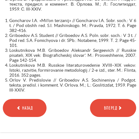
текста, предисл. и коммент. В. Орлова. М.; Л.: Гослитиздат,
1959. С. III-XXIV.
Goncharov I.A. «Mil'on terzanij» // Goncharov I.A. Sobr. soch.: V 6
t. / Pod obshh red. S.I. Mashinskogo. M.: Pravda, 1972. T. 6. Page
382-416.
Griboedov A.S. Student // Griboedov A.S. Poln. sobr. soch.: V 3 t. /
Pod red. S.A. Fomichyova i dr. SPb.: Notabene, 1999. Т. 2. Page 45-
101.
Loskutnikova M.B. Griboedov Aleksandr Sergeevich // Russkie
pisateli, XIX vek: Biograficheskij slovar'. M.: Prosveshhenie, 2007.
Page 142-154.
Loskutnikova M.B. Russkoe literaturovedenie XVIII–XIX vekov:
Istoki, razvitie, formirovanie metodologij / 2-e izd., ster. M.: Flinta,
2016. 352 pages.
Orlov V. Predislovie // Griboedov A.S. Sochineniya / Podgot.
teksta, predisl. i komment. V. Orlova. M.; L.: Goslitizdat, 1959. Page
III-XXIV.
НАЗАД
ВПЕРЕД