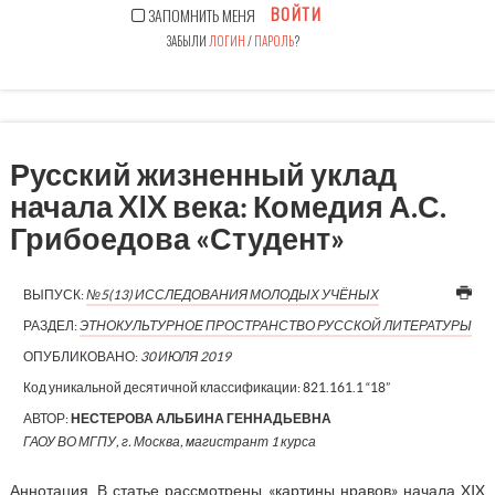
ВОЙТИ
ЗАПОМНИТЬ МЕНЯ
ЗАБЫЛИ
ЛОГИН
/
ПАРОЛЬ
?
Русский жизненный уклад
начала XIX века: Комедия А.С.
Грибоедова «Студент»
ВЫПУСК:
№5(13) ИССЛЕДОВАНИЯ МОЛОДЫХ УЧЁНЫХ
РАЗДЕЛ:
ЭТНОКУЛЬТУРНОЕ ПРОСТРАНСТВО РУССКОЙ ЛИТЕРАТУРЫ
ОПУБЛИКОВАНО:
30 ИЮЛЯ 2019
Код уникальной десятичной классификации:
821.161.1 “18”
АВТОР:
НЕСТЕРОВА АЛЬБИНА ГЕННАДЬЕВНА
ГАОУ ВО МГПУ, г. Москва, магистрант 1 курса
Аннотация. В статье рассмотрены «картины нравов» начала XIX