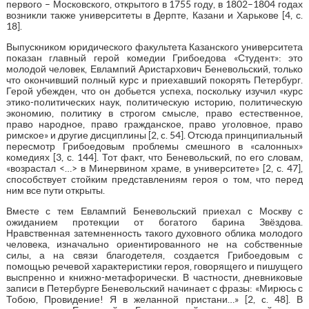
первого – Московского, открытого в 1755 году, в 1802–1804 годах
возникли также университеты в Дерпте, Казани и Харькове [4, с.
18].
Выпускником юридического факультета Казанского университета
показан главный герой комедии Грибоедова «Студент»: это
молодой человек, Евлампий Аристархович Беневольский, только
что окончивший полный курс и приехавший покорять Петербург.
Герой убежден, что он добьется успеха, поскольку изучил «курс
этико-политических наук, политическую историю, политическую
экономию, политику в строгом смысле, право естественное,
право народное, право гражданское, право уголовное, право
римское» и другие дисциплины [2, c. 54]. Отсюда принципиальный
пересмотр Грибоедовым проблемы смешного в «салонных»
комедиях [3, с. 144]. Тот факт, что Беневольский, по его словам,
«возрастал <…> в Минервином храме, в университете» [2, с. 47],
способствует стойким представлениям героя о том, что перед
ним все пути открыты.
Вместе с тем Евлампий Беневольский приехал с Москву с
ожиданием протекции от богатого барина Звёздова.
Нравственная затемненность такого духовного облика молодого
человека, изначально ориентированного не на собственные
силы, а на связи благодетеля, создается Грибоедовым с
помощью речевой характеристики героя, говорящего и пишущего
выспренно и книжно-метафорически. В частности, дневниковые
записи в Петербурге Беневольский начинает с фразы: «Мирюсь с
Тобою, Провидение! Я в желанной пристани…» [2, c. 48]. В