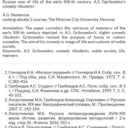
Russian way of life of the early XIX-th century: A.S. Ggriboedov’s
comedy «Student»
A.G. Nesterova
undergraduate 1 courses, The Moscow City University, Moscow
Annotation. The paper considers the «pictures of manners» of the
early XIX-th century depicted in A.S. Griboyedov’s «light» comedy
«Student». Griboyedov revised the purpose of funny in «salon»
comedies. The aim of his comedy is image of life and customs of noble
society.
Keywords: A.S. Griboyedov, comedy «Student», noble society, life,
manners.
Гончаров И.А. «Мильон терзаний» // Гончаров И.А. Собр. соч.: В
6 т. / Под общ. ред. С.И. Машинского. М.: Правда, 1972. Т. 6.
С.382-416.
Грибоедов А.С. Студент // Грибоедов А.С. Полн. собр. соч.: В 3
т. / Под ред. С.А. Фомичева и др. СПб.: Нотабене, 1999. Т. 2. С.
45-101.
Лоскутникова М.Б. Грибоедов Александр Сергеевич // Русские
писатели, XIX век: Биографический словарь. М.: Просвещение,
2007. С. 142-154.
Лоскутникова М.Б. Русское литературоведение XVIII-XIX
веков: Истоки, развитие, формирование методологий / 2-е
изд., стер. М.: Флинта, 2016. 352 с.
Орлов В. Предисловие // Грибоедов А.С. Сочинения / Подгот.