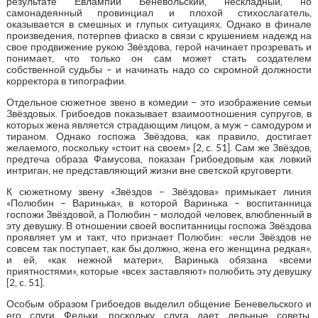
результате Евлампий Беневольский, нескладный, но
самонадеянный провинциал и плохой стихослагатель,
оказывается в смешных и глупых ситуациях. Однако в финале
произведения, потерпев фиаско в связи с крушением надежд на
свое продвижение рукою Звёздова, герой начинает прозревать и
понимает, что только он сам может стать создателем
собственной судьбы – и начинать надо со скромной должности
корректора в типографии.
Отдельное сюжетное звено в комедии – это изображение семьи
Звёздовых. Грибоедов показывает взаимоотношения супругов, в
которых жена является страдающим лицом, а муж – самодуром и
тираном. Однако госпожа Звёздова, как правило, достигает
желаемого, поскольку «стоит на своем» [2, c. 51]. Сам же Звёздов,
предтеча образа Фамусова, показан Грибоедовым как ловкий
интриган, не представляющий жизни вне светской круговерти.
К сюжетному звену «Звёздов – Звёздова» примыкает линия
«Полюбин – Варинька», в которой Варинька – воспитанница
госпожи Звёздовой, а Полюбин – молодой человек, влюбленный в
эту девушку. В отношении своей воспитанницы госпожа Звёздова
проявляет ум и такт, что признает Полюбин: «если Звёздов не
совсем так поступает, как бы должно, жена его женщина редкая»,
и ей, «как нежной матери», Варинька обязана «всеми
приятностями», которые «всех заставляют» полюбить эту девушку
[2, c. 51].
Особым образом Грибоедов выделил общение Беневельского и
его слуги Федьки, поскольку слуга дает дельные советы,