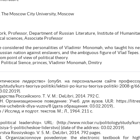
r, The Moscow City University, Moscow
ork, Professor, Department of Russian Literature, Institute of Humanit
cal sciences, Associate Professor
ve considered the personalities of Vladimir Monomah, who taught his ne
sian nation against enslavers, and the ambiguous figure of Vlad Tepes. 
rom point of view of political theory.
 Political Sience, princes, Vladimir Monomah, Dmitry
итическое лидерство» (опубл. на персональном сайте профессор
y/study/kurs-teoriya-politiki/lektsii-po-kursu-teoriya-politiki-2008-g/66
3.02.2019).
рства Российского. Т. V. М.: DeLibri, 2014. 792 С.
. Организационное поведение: Учеб. для вузов. ULR: https://litre
nie-uchebnik-dlya-vuzov/8 (дата обращения: 03.02.2019)..
 Исслед. и подгот. текстов. М.; Л., 1964. 211 с.
itical leadership». URL: (http://www.nicbar.ru/politology/study/kurs-t
siya-5-politicheskoe-liderstvo) (date of the address: 03.02.2019).
stva Rossiyskogo. V. 5. М.: DeLibri, 2014. 792 pages.
N. Organizacionnoye povedeniye: the electronic textbook for high