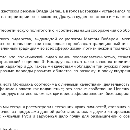
о жестоком режиме Влада Цепеша в головах граждан установился п
–
 на территории его княжества, Дракула судил его строго и
сложно
 теоретическую политологию и соотнесем наши соображения об обра
ского лидерства, выдвинутой социологом Максом Вебером, можн
своего правления три типа, однако преобладал традиционный тип.
вленным традициям во всех сферах жизни, политической в том числ
тил, что политический лидер ценен последовательностью, созна
мериканский социолог Э. Богардус называл такие качества политиче
ый характер и др. Таковыми качествами обладали три русских прави
разные периоды развития общества по-разному: в эпоху внутрен
 качеств Мономаха соотносима с личными качествами, деятельность
еномен власти как подчинение; это вполне свойственно Цепешу
ие двух противоположных критериев эффективности, бихевиорис
что мы сегодня рассмотрели нескольких ярких личностей, стоявших в
нечно, за пределами данной работы остались и другие интересные
с князьями Руси и зарубежья дало почву для размышлений о со
 literature