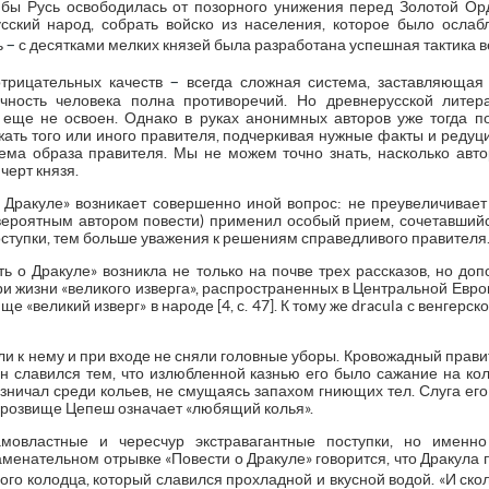
 бы Русь освободилась от позорного унижения перед Золотой Ор
усский народ, собрать войско из населения, которое было осла
–
ь
с десятками мелких князей была разработана успешная тактика в
–
отрицательных качеств
всегда сложная система, заставляющая
чность человека полна противоречий. Но древнерусской лите
 еще не освоен. Однако в руках анонимных авторов уже тогда п
жать того или иного правителя, подчеркивая нужные факты и редуц
ема образа правителя. Мы не можем точно знать, насколько авто
ерт князя.
 Дракуле» возникает совершенно иной вопрос: не преувеличивает л
вероятным автором повести) применил особый прием, сочетавши
ступки, тем больше уважения к решениям справедливого правителя
сть о Дракуле» возникла не только на почве трех рассказов, но д
и жизни «великого изверга», распространенных в Центральной Европ
е «великий изверг» в народе [4, с. 47]. К тому же dracula с венгерско
и к нему и при входе не сняли головные уборы. Кровожадный прави
он славился тем, что излюбленной казнью его было сажание на ко
езничал среди кольев, не смущаясь запахом гниющих тел. Слуга ег
о прозвище Цепеш означает «любящий колья».
амовластные и чересчур экстравагантные поступки, но именн
аменательном отрывке «Повести о Дракуле» говорится, что Дракула
бого колодца, который славился прохладной и вкусной водой. «И с