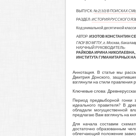
ВЫПУСК:
№2(10) В ПОИСКАХ С
РАЗДЕЛ:
ИСТОРИЯ РУССКОГО ЯЗЫ
Код уникальной десятичной класс
АВТОР:
ИЗОТОВ КОНСТАНТИН С
ГАОУ ВО МГПУ, г. Москва, бакалавр
НАУЧНЫЙ РУКОВОДИТЕЛЬ:
РАЙКОВА ИРИНА НИКОЛАЕВНА,
ИНСТИТУТА ГУМАНИТАРНЫХ НАУ
Аннотация. В статье мы расс
Дмитрия Донского, защитивше
взглянули на стили правления р
Ключевые слова: Древнерусская
Период предвыборной гонки з
идеального правителя? В дре
обладали могущественной вл
предлагаю Вам взглянуть на кня
Для начала составим схемат
достаточно образованным чело
облегчающий положение зависи