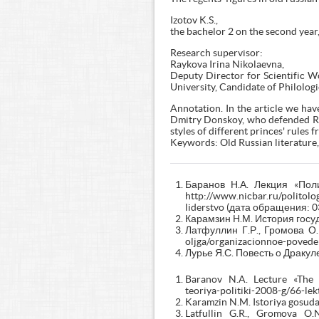
Izotov K.S.,
the bachelor 2 on the second yea
Research supervisor:
Raykova Irina Nikolaevna,
Deputy Director for Scientific W
University, Candidate of Philologi
Annotation. In the article we ha
Dmitry Donskoy, who defended Rus
styles of different princes' rules f
Keywords: Old Russian literature,
Баранов Н.А. Лекция «Пол
http://www.nicbar.ru/politolog
liderstvo (дата обращения: 0
Карамзин Н.М. История госуда
Латфуллин Г.Р., Громова О.Н
oljga/organizacionnoe-povede
Лурье Я.С. Повесть о Дракуле /
Baranov N.A. Lecture «The pol
teoriya-politiki-2008-g/66-lekt
Karamzin N.M. Istoriya gosudar
Latfullin G.R., Gromova O.