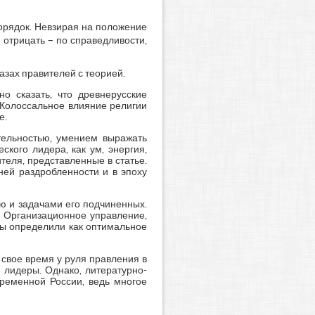
орядок. Невзирая на положение
–
 отрицать
по справедливости,
зах правителей с теорией.
о сказать, что древнерусские
 Колоссальное влияние религии
е.
тельностью, умением выражать
ского лидера, как ум, энергия,
теля, представленные в статье.
ней раздробленности и в эпоху
ю и задачами его подчиненных.
. Организационное управление,
ты определили как оптимальное
 свое время у руля правления в
 лидеры. Однако, литературно-
временной России, ведь многое