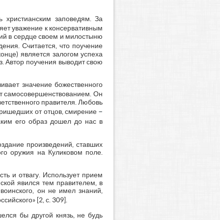
ь христианским заповедям. За
яет уважение к консервативным
жий в сердце своем и милостыню
дения. Считается, что поучение
конце) является залогом успеха
з. Автор поучения выводит свою
ивает значение божественного
ят самосовершенствованием. Он
ветственного правителя. Любовь
–
 пришедших от отцов, смирение
ким его образ дошел до нас в
оздание произведений, ставших
го оружия на Куликовом поле.
ть и отвагу. Использует прием
ской явился тем правителем, в
оинского, он не имел знаний,
ийского» [2, с. 309].
елся бы другой князь, не будь