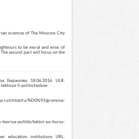
arian sciences of The Moscow City
ighbours to be moral and wise, of
The second part will focus on the
а Баранова. 18.06.2016. ULR:
-lektsiya-5-politicheskoe-
sp.ru/chitat/ru/%D0%93/gromova-
eoriya-politiki/lektsii-po-kursu-
er education institutions URL: