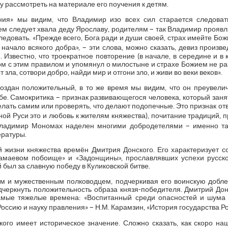
у рассмотреть на материале его поучения к детям.
ния» мы видим, что Владимир изо всех сил старается следоват
–
м следует хвала деду Ярославу, родителям
так Владимир проявл
едовать. «Прежде всего, Бога ради и души своей, страх имейте Бо
–
 начало всякого добра»,
эти слова, можно сказать, девиз произве
. Известно, что троекратное повторение (в начале, в середине и в 
ом с этим правилом и упомянул о милостыне и страхе Божием не ра
зла, сотвори добро, найди мир и отгони зло, и живи во веки веков».
здан положительный, в то же время мы видим, что он преувелич
–
ьбе. Самокритика
признак развивающегося человека, который зан
елать самим или проверять, что делают подопечные. Это признак от
ной Руси это и любовь к жителям княжества), почитание традиций,
–
о Владимир Мономах наделен многими добродетелями
именно та
ературы.
й жизни княжества времён Дмитрия Донского. Его характеризует с
амаевом побоище» и «Задонщины», прославлявших успехи русско
 был за славную победу в Куликовской битве.
м и мужественным полководцем, подчеркивая его воинскую доблес
дчеркнуть положительность образа князя-победителя. Дмитрий Дон
амые тяжелые времена: «Воспитанный среди опасностей и шума в
–
 Россию и науку правления»
Н.М. Карамзин, «История государства Росс
ого имеет историческое значение. Сложно сказать, как скоро наш