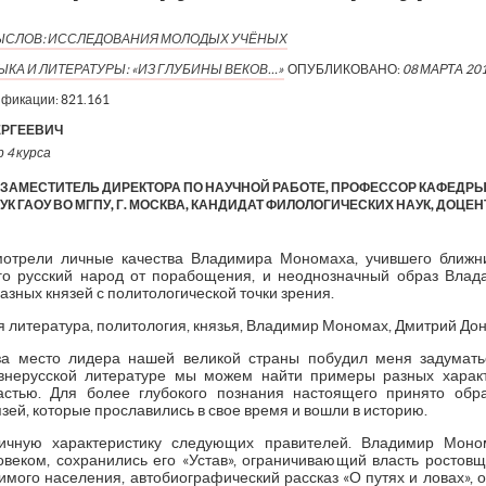
МЫСЛОВ: ИССЛЕДОВАНИЯ МОЛОДЫХ УЧЁНЫХ
КА И ЛИТЕРАТУРЫ: «ИЗ ГЛУБИНЫ ВЕКОВ…»
ОПУБЛИКОВАНО:
08 МАРТА 20
ификации:
821.161
ЕРГЕЕВИЧ
 4 курса
 ЗАМЕСТИТЕЛЬ ДИРЕКТОРА ПО НАУЧНОЙ РАБОТЕ, ПРОФЕССОР КАФЕДРЫ
К ГАОУ ВО МГПУ, Г. МОСКВА, КАНДИДАТ ФИЛОЛОГИЧЕСКИХ НАУК, ДОЦЕН
мотрели личные качества Владимира Мономаха, учившего ближни
го русский народ от порабощения, и неоднозначный образ Влад
азных князей с политологической точки зрения.
 литература, политология, князья, Владимир Мономах, Дмитрий Дон
а место лидера нашей великой страны побудил меня задумать
внерусской литературе мы можем найти примеры разных харак
астью. Для более глубокого познания настоящего принято обр
зей, которые прославились в свое время и вошли в историю.
ичную характеристику следующих правителей. Владимир Мон
веком, сохранились его «Устав», ограничивающий власть ростовщ
мого населения, автобиографический рассказ «О путях и ловах»,