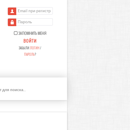
Email при регистрации
Пароль
ЗАПОМНИТЬ МЕНЯ
ВОЙТИ
ЗАБЫЛИ
ЛОГИН
/
ПАРОЛЬ
?
П
О
И
С
К