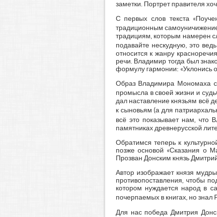
заметки. Портрет правителя хоч
С первых слов текста «Поуче
традиционным самоуничижение
традициям, которым намерен сл
подавайте нескудную, это ведь
относится к жанру красноречия
речи. Владимир тогда был знак
формулу гармонии: «Уклонись от 
Образ Владимира Мономаха со
промысла в своей жизни и суд
дал наставление князьям всё д
к сыновьям (а для патриархаль
всё это показывает нам, чт
памятниках древнерусской лит
Обратимся теперь к культурно
позже основой «Сказания о М
Прозван Донским князь Дмитрий
Автор изображает князя мудры
противопоставления, чтобы по
котором нуждается народ в с
почерпаемых в книгах, но знал
Для нас победа Дмитрия Донск