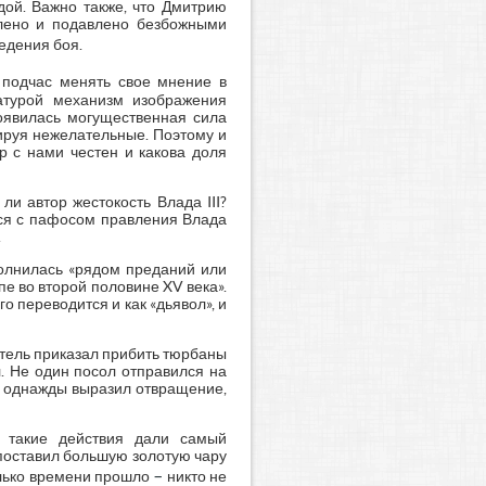
дой. Важно также, что Дмитрию
блено и подавлено безбожными
едения боя.
 подчас менять свое мнение в
ратурой механизм изображения
оявилась могущественная сила
ируя нежелательные. Поэтому и
р с нами честен и какова доля
и автор жестокость Влада III?
йся с пафосом правления Влада
.
ополнилась «рядом преданий или
е во второй половине XV века».
го переводится и как «дьявол», и
тель приказал прибить тюрбаны
л. Не один посол отправился на
о однажды выразил отвращение,
о такие действия дали самый
 поставил большую золотую чару
–
колько времени прошло
никто не