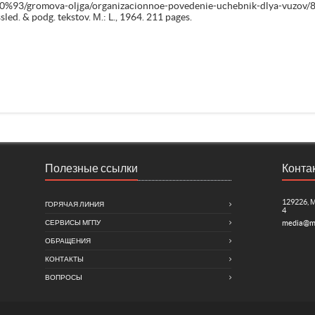
%D0%93/gromova-oljga/organizacionnoe-povedenie-uchebnik-dlya-vuzov/8 (
ssled. & podg. tekstov. М.: L., 1964. 211 pages.
Полезные ссылки
Конта
129226, 
ГОРЯЧАЯ ЛИНИЯ
4
СЕРВИСЫ МГПУ
media@m
ОБРАЩЕНИЯ
КОНТАКТЫ
ВОПРОСЫ