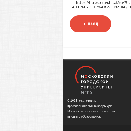
https://litresp.ru/chitat/ru/
Lurie Y. S. Povest o Dracule / I
НАЗАД
С 1995 года готовим
профессиональные кадры для
Москвы по высоким стандартам
высшего образования.