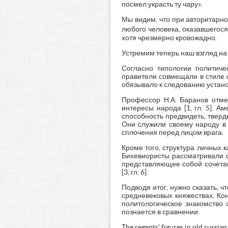
посмел украсть ту чару».
Мы видим, что при авторитарн
любого человека, оказавшегося
хотя чрезмерно кровожадно.
Устремим теперь наш взгляд на
Согласно типологии политиче
правители совмещали в стиле 
обязывало к следованию устано
Профессор Н.А. Баранов отме
интересы народа [1, гл. 5]. А
способность предвидеть, тверд
Они служили своему народу в 
сплочения перед лицом врага.
Кроме того, структура личных
Бихевиористы рассматривали ф
представляющее собой сочетан
[3, гл. 6].
Подводя итог, нужно сказать, 
средневековых княжествах. Ко
политологическое знакомство 
познается в сравнении.
The regents' figures in old russian