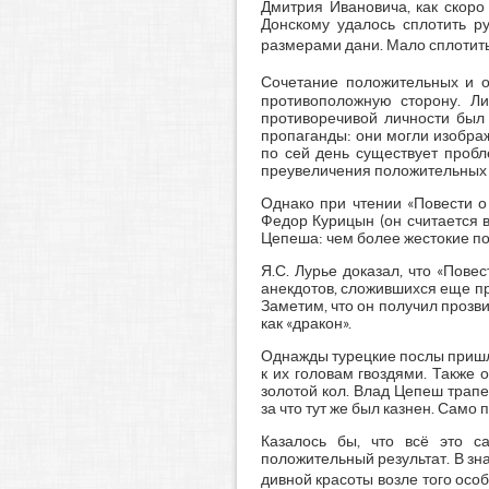
Дмитрия Ивановича, как скоро
Донскому удалось сплотить р
размерами дани. Мало сплотит
Сочетание положительных и 
противоположную сторону. Ли
противоречивой личности был
пропаганды: они могли изобра
по сей день существует пробл
преувеличения положительных ч
Однако при чтении «Повести о
Федор Курицын (он считается 
Цепеша: чем более жестокие по
Я.С. Лурье доказал, что «Пове
анекдотов, сложившихся еще пр
Заметим, что он получил прозвищ
как «дракон».
Однажды турецкие послы пришл
к их головам гвоздями. Также 
золотой кол. Влад Цепеш трап
за что тут же был казнен. Сам
Казалось бы, что всё это с
положительный результат. В зн
дивной красоты возле того осо