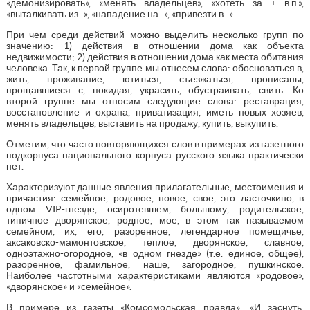
«демонизировать», «менять владельцев», «хотеть за + в.п.»,
«выталкивать из...», «нападение на...», «привезти в...».
При чем среди действий можно выделить несколько групп по
значению: 1) действия в отношении дома как объекта
недвижимости; 2) действия в отношении дома как места обитания
человека. Так, к первой группе мы отнесем слова: обосноваться в,
жить, проживание, ютиться, съезжаться, прописаны,
прощавшиеся с, покидая, украсить, обустраивать, свить. Ко
второй группе мы относим следующие слова: реставрация,
восстановление и охрана, приватизация, иметь новых хозяев,
менять владельцев, выставить на продажу, купить, выкупить.
Отметим, что часто повторяющихся слов в примерах из газетного
подкорпуса национального корпуса русского языка практически
нет.
Характеризуют данные явления прилагательные, местоимения и
причастия: семейное, родовое, новое, свое, это ласточкино, в
одном VIP-гнезде, осиротевшем, большому, родительское,
типичное дворянское, родное, мое, в этом так называемом
семейном, их, его, разоренное, легендарное помещичье,
аксаковско-мамонтовское, теплое, дворянское, славное,
одноэтажно-огородное, «в одном гнезде» (т.е. единое, общее),
разоренное, фамильное, наше, загородное, пушкинское.
Наиболее частотными характеристиками являются «родовое»,
«дворянское» и «семейное».
В примере из газеты «Комсомольская правда»: «И заснуть,