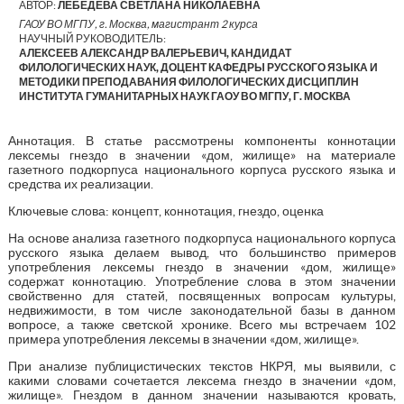
АВТОР:
ЛЕБЕДЕВА СВЕТЛАНА НИКОЛАЕВНА
ГАОУ ВО МГПУ, г. Москва, магистрант 2 курса
НАУЧНЫЙ РУКОВОДИТЕЛЬ:
АЛЕКСЕЕВ АЛЕКСАНДР ВАЛЕРЬЕВИЧ, КАНДИДАТ
ФИЛОЛОГИЧЕСКИХ НАУК, ДОЦЕНТ КАФЕДРЫ РУССКОГО ЯЗЫКА И
МЕТОДИКИ ПРЕПОДАВАНИЯ ФИЛОЛОГИЧЕСКИХ ДИСЦИПЛИН
ИНСТИТУТА ГУМАНИТАРНЫХ НАУК ГАОУ ВО МГПУ, Г. МОСКВА
Аннотация. В статье рассмотрены компоненты коннотации
лексемы гнездо в значении «дом, жилище» на материале
газетного подкорпуса национального корпуса русского языка и
средства их реализации.
Ключевые слова: концепт, коннотация, гнездо, оценка
На основе анализа газетного подкорпуса национального корпуса
русского языка делаем вывод, что большинство примеров
употребления лексемы гнездо в значении «дом, жилище»
содержат коннотацию. Употребление слова в этом значении
свойственно для статей, посвященных вопросам культуры,
недвижимости, в том числе законодательной базы в данном
вопросе, а также светской хронике. Всего мы встречаем 102
примера употребления лексемы в значении «дом, жилище».
При анализе публицистических текстов НКРЯ, мы выявили, с
какими словами сочетается лексема гнездо в значении «дом,
жилище». Гнездом в данном значении называются кровать,