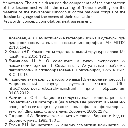
Annotation. The article discusses the components of the connotation
of the lexeme nest within the meaning of ‘home, dwelling’ on the
material of the newspaper subcorpus of the national corpus of the
Russian language and the means of their realization.
Keywords: concept, connotation, nest, assessment.
Алексеев, А.В. Семиотические категории языка и культуры при
диахроническом анализе лексики: монография. М.: МГПУ,
2013. 164 с.
Комлев Н.Г. Компоненты содержательной структуры слова. М.:
КомКнига, 2006, 192 с.
Лукьянова Н А. О семантике и типах экспрессивных
лексических единиц. I. Семантика / Актуальные проблемы
лексикологии и словообразования. Новосибирск, 1979 а. Вып.
8. С. 13-16.
Национальный корпус русского языка [Электронный ресурс] /
Национальный корпус русского языка. URL:
http://ruscorpora.ru/search-main.html
(дата обращения:
01.03.2019).
Ракитина О.Н. Национально-культурная коннотация как
семантическая категория (на материале русских и немецких
слов, обозначающих участки рельефа в фольклорных
текстах): Дис. канд. филол. наук. Воронеж, 2005. 229 с.
Стернин И.А. Лексическое значение слова. Воронеж: Изд-во
Воронеж. ун-та, 1985. 170 с.
Телия В.Н. Коннотативный анализ семантики номинативных