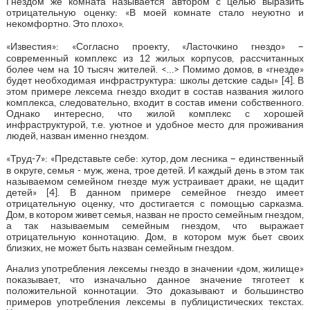
Гнездом же комната называется автором с целью выразить
отрицательную оценку: «В моей комнате стало неуютно и
некомфортно. Это плохо».
–
«Известия»: «Согласно проекту, «Ласточкино гнездо»
современный комплекс из 12 жилых корпусов, рассчитанных
более чем на 10 тысяч жителей. <…> Помимо домов, в «гнезде»
будет необходимая инфраструктура: школы детские сады» [4]. В
этом примере лексема гнездо входит в состав названия жилого
комплекса, следовательно, входит в состав имени собственного.
Однако интересно, что жилой комплекс с хорошей
инфраструктурой, т.е. уютное и удобное место для проживания
людей, назван именно гнездом.
–
«Труд-7»: «Представьте себе: хутор, дом лесника
единственный
в округе, семья - муж, жена, трое детей. И каждый день в этом так
называемом семейном гнезде муж устраивает драки, не щадит
детей» [4]. В данном примере семейное гнездо имеет
отрицательную оценку, что достигается с помощью сарказма.
Дом, в котором живет семья, назван не просто семейным гнездом,
а так называемым семейным гнездом, что выражает
отрицательную коннотацию. Дом, в котором муж бьет своих
близких, не может быть назван семейным гнездом.
Анализ употребления лексемы гнездо в значении «дом, жилище»
показывает, что изначально данное значение тяготеет к
положительной коннотации. Это доказывают и большинство
примеров употребления лексемы в публицистических текстах.