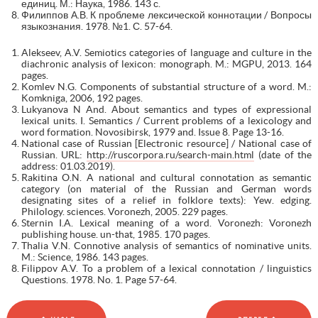
единиц. М.: Наука, 1986. 143 с.
Филиппов А.В. К проблеме лексической коннотации / Вопросы
языкознания. 1978. №1. С. 57-64.
Alekseev, A.V. Semiotics categories of language and culture in the
diachronic analysis of lexicon: monograph. M.: MGPU, 2013. 164
pages.
Komlev N.G. Components of substantial structure of a word. M.:
Komkniga, 2006, 192 pages.
Lukyanova N And. About semantics and types of expressional
lexical units. I. Semantics / Current problems of a lexicology and
word formation. Novosibirsk, 1979 and. Issue 8. Page 13-16.
National case of Russian [Electronic resource] / National case of
Russian. URL:
http://ruscorpora.ru/search-main.html
(date of the
address: 01.03.2019).
Rakitina O.N. A national and cultural connotation as semantic
category (on material of the Russian and German words
designating sites of a relief in folklore texts): Yew. edging.
Philology. sciences. Voronezh, 2005. 229 pages.
Sternin I.A. Lexical meaning of a word. Voronezh: Voronezh
publishing house. un-that, 1985. 170 pages.
Thalia V.N. Connotive analysis of semantics of nominative units.
M.: Science, 1986. 143 pages.
Filippov A.V. To a problem of a lexical connotation / linguistics
Questions. 1978. No. 1. Page 57-64.