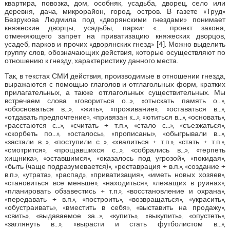
квартира, повозка, дом, особняк, усадьба, дворец, село или
деревня, дача, микрорайон, город, остров. В газете «Труд»
Безрукова Людмила под «дворянскими гнездами» понимает
княжеские дворцы, усадьбы, парки: «… проект закона,
отменяющего запрет на приватизацию княжеских дворцов,
усадеб, парков и прочих «дворянских гнезд» [4]. Можно выделить
группу слов, обозначающих действия, которые осуществляют по
отношению к гнезду, характеристику данного места.
Так, в текстах СМИ действия, производимые в отношении гнезда,
выражаются с помощью глаголов и отглагольных форм, кратких
прилагательных, а также отглагольных существительных. Мы
встречаем слова «говориться о...», «отыскать память о...»,
«обосноваться в...», «жить», «проживание», «оставаться в...»,
«отдавать предпочтение», «привязан к...», «ютиться в...», «основать»,
«расстаются с...», «считать + т.п.», «стало с...», «съезжаться»,
«скорбеть по...», «осталось», «прописаны», «обыгрывали в...»,
«застали в...», «поступили с...», «хвалиться + т.п.», «стать + т.п.»,
«смотрится», «прощавшихся с...», «собрались в...», «терпеть
хищника», «оставшимся», «оказалось под угрозой», «покидая»,
«быть (чаще подразумевается)», «реставрация + в.п.», «создание +
в.п.», «утрата», «распад», «приватизация», «иметь новых хозяев»,
«становиться все меньше», «находиться», «лежащих в руинах»,
«планировать обзавестись + т.п.», «восстановление и охрана»,
«передавать + в.п.», «построить», «возвращаться», «украсить»,
«обустраивать», «вместить в себя», «выставить на продажу»,
«свить», «выдаваемое за...», «купить», «выкупить», «опустеть»,
«заглянуть в...», «вырасти и стать футболистом в...»,