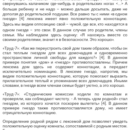
свернувшись калачиком где-нибудь в родительских ногах <…> А
–
больше ребенку и не надо
можно дальше досыпать, даже не
доползя до родительской подушки. Все равно ты с ними «в одном
гнезде» [4] лексема имеет явно положительную коннотацию.
–
Здесь мы видим оппозицию свой
чужой, где все, кто находятся в
–
одном гнезде
это свои. В данном случае это родители, члены
семьи. Мы наблюдаем здесь оценку: «Я нахожусь вместе со
своими родителями, значит я в безопасности. Это хорошо».
«Труд-7»: «Как же переустроить свой дом таким образом, чтобы он
стал теплым гнездом для всех домочадцев и одновременно
пространством личной свободы для каждого?» [4]. В данном
примере понятия «дом» и «гнездо» противопоставлены. Причем
лексема дом здесь не содержит коннотации, а передает
исключительно номинацию. В лексеме гнездо, напротив, мы
видим положительную коннотацию, которую помогают выразить
прилагательное теплый и упоминание всех домочадцев. Иными
словами, в гнезде всем членам семьи будет уютно, а это хорошо.
«Труд-7»: «Студенческие комиссии ходили по комнатам и
проверяли, как соблюдают чистоту. - А теперь «дом родной» стал
гнездом, из которого хочется поскорее вылететь» [4]. В данном
примере гнездо также противопоставляется дому, но имеет
отрицательную коннотацию.
Определение родной рядом с лексемой дом позволяет увидеть
положительную оценку комнаты, сопоставимой с родным местом.