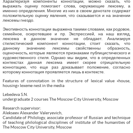
Характеризуя компоненты коннотации, можно сказать, что
выражать оценку помогают слова, окружающие лексему, а
именно определения. Многие из них в своем денотате содержат
положительную оценку явления, что сказывается и на значении
лексемы гнездо.
Эмотивность коннотации выражена такими словами, как родовое,
семейное, осиротевшее и пр. Экспрессией, на наш взгляд,
лексема в данном значении не обладает. Анализируя
стилистический компонент коннотации, стоит сказать, что
данному значению лексемы свойственны образность,
оценочность, которые являются признаками публицистического и
художественного стиля. Однако мы видим, что в определенных
контекстах данная лексема имеет скорее отрицательную
коннотацию, что еще раз доказывает положение, согласно
которому коннотация проявляется лишь в контексте.
Features of connotation in the structure of lexical value «house,
housing» lexeme nest in the media
Lebedeva S.N.
undergraduate 2 courses The Moscow City University, Moscow
Research supervisor:
Alekseev Alexander Valeryevich,
Candidate of Philology, associate professor of Russian and technique
of teaching philological disciplines of institute of the humanities of
The Moscow City University, Moscow