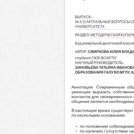
ВЫПУСК:
№1(1) АКТУАЛЬНЫЕ ВОПРОСЫ 
УНИВЕРСИТЕТА
РАЗДЕЛ:
МЕТОДИЧЕСКАЯ КОПИЛ
Код уникальной десятичной класс
АВТОР:
СМИРНОВА ЮЛИЯ ВЛАД
студент ГАОУ ВО МГПУ
НАУЧНЫЙ РУКОВОДИТЕЛЬ:
ЗИНОВЬЕВА ТАТЬЯНА ИВАНОВН
ОБРАЗОВАНИЯ ГАОУ ВО МГПУ, 
Аннотация. Современным общ
умеющие выразить собственн
контактов для своевременного
общение является необходимым
В настоящее время существует
по нескольким основаниям:
по положению собеседников
по наличию / отсутствию «