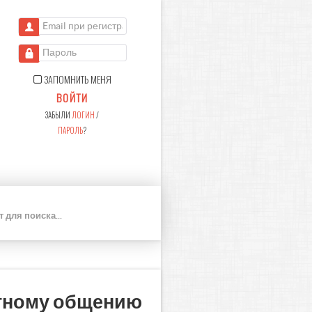
Email при регистрации
Пароль
ЗАПОМНИТЬ МЕНЯ
ВОЙТИ
ЗАБЫЛИ
ЛОГИН
/
ПАРОЛЬ
?
П
О
И
С
К
нтному общению