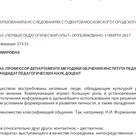
ОБРАЗОВАНИЯ В ИССЛЕДОВАНИЯХ СТУДЕНТОВ МОСКОВСКОГО ГОРОДСКОГ
КА «ПЕРВЫЙ ПЕДАГОГИЧЕСКИЙ ОПЫТ»
ОПУБЛИКОВАНО:
17 МАРТА 2017
ификации:
373.31
ИМИРОВНА
А, ПРОФЕССОР ДЕПАРТАМЕНТА МЕТОДИКИ ОБУЧЕНИЯ ИНСТИТУТА ПЕД
КАНДИДАТ ПЕДАГОГИЧЕСКИХ НАУК, ДОЦЕНТ
еством востребованы активные люди, обладающие культурой ре
ое мнение. Коммуникация играет большую роль в установлени
 получения информации и дальнейшего использования при решении
 условием формирования и развития личности, а также овладения 
 множество классификаций общения. Так, например, Н.И. Формановс
 относительно друг друга: контактное – дистантное;
аппарата», выступающего в качестве посредника: непосредственное 