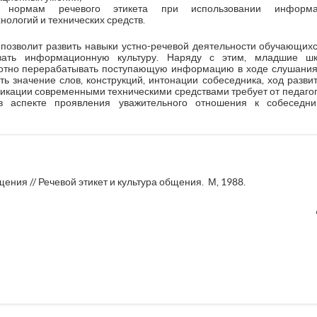
нормам речевого этикета при использовании информац
ологий и технических средств.
позволит развить навыки устно-речевой деятельности обучающихс
вать информационную культуру. Наряду с этим, младшие шко
мотно перерабатывать поступающую информацию в ходе слушания,
ть значение слов, конструкций, интонации собеседника, ход разви
икации современными техническими средствами требует от педагог
 в аспекте проявления уважительного отношения к собеседн
ния // Речевой этикет и культура общения. М, 1988.