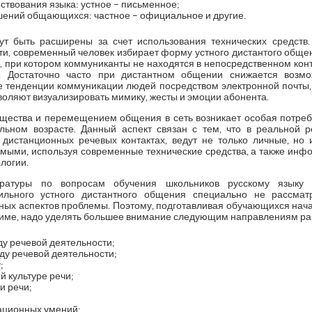
ствования языка: устное – письменное;
шений общающихся: частное – официальное и другие.
 быть расширены за счет использования технических средств
ти, современный человек избирает форму устного дистантого общ
 при котором коммуниканты не находятся в непосредственном конт
й. Достаточно часто при дистантном общении снижается возмо
 тенденции коммуникации людей посредством электронной почты,
зволяют визуализировать мимику, жесты и эмоции абонента.
щества и перемещением общения в сеть возникает особая потреб
ном возрасте. Данный аспект связан с тем, что в реальной 
дистанционных речевых контактах, ведут не только личные, но
омыми, используя современные технические средства, а также и
логии.
ературы по вопросам обучения школьников русскому языку п
льного устного дистантного общения специально не рассматр
ных аспектов проблемы. Поэтому, подготавливая обучающихся нач
име, надо уделять большее внимание следующим направлениям ра
у речевой деятельности;
ду речевой деятельности;
;
й культуре речи;
и речи;
ационных умений;