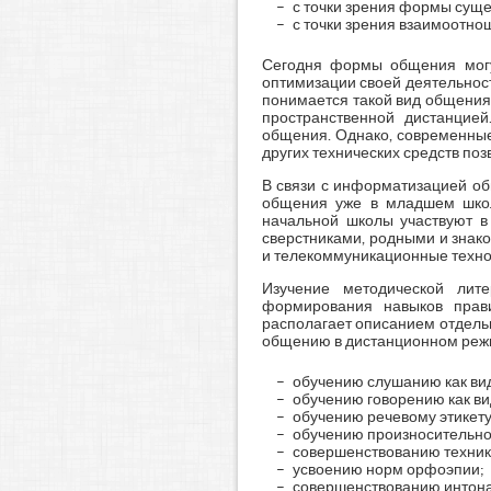
с точки зрения формы суще
с точки зрения взаимоотно
Сегодня формы общения могут
оптимизации своей деятельнос
понимается такой вид общения,
пространственной дистанцие
общения. Однако, современные
других технических средств по
В связи с информатизацией об
общения уже в младшем школь
начальной школы участвуют в 
сверстниками, родными и знак
и телекоммуникационные техно
Изучение методической лит
формирования навыков прави
располагает описанием отдель
общению в дистанционном реж
обучению слушанию как вид
обучению говорению как ви
обучению речевому этикету
обучению произносительно
совершенствованию техник
усвоению норм орфоэпии;
совершенствованию интон