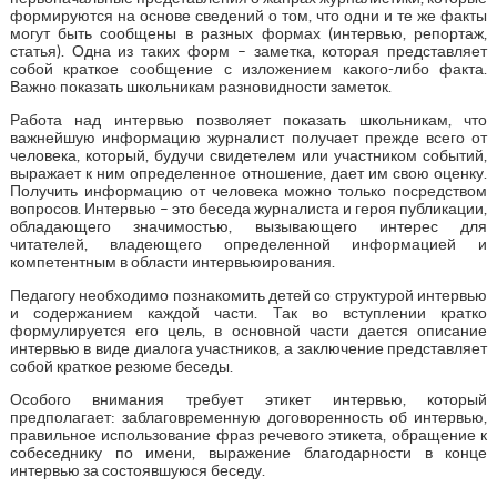
формируются на основе сведений о том, что одни и те же факты
могут быть сообщены в разных формах (интервью, репортаж,
статья). Одна из таких форм – заметка, которая представляет
собой краткое сообщение с изложением какого-либо факта.
Важно показать школьникам разновидности заметок.
Работа над интервью позволяет показать школьникам, что
важнейшую информацию журналист получает прежде всего от
человека, который, будучи свидетелем или участником событий,
выражает к ним определенное отношение, дает им свою оценку.
Получить информацию от человека можно только посредством
вопросов. Интервью – это беседа журналиста и героя публикации,
обладающего значимостью, вызывающего интерес для
читателей, владеющего определенной информацией и
компетентным в области интервьюирования.
Педагогу необходимо познакомить детей со структурой интервью
и содержанием каждой части. Так во вступлении кратко
формулируется его цель, в основной части дается описание
интервью в виде диалога участников, а заключение представляет
собой краткое резюме беседы.
Особого внимания требует этикет интервью, который
предполагает: заблаговременную договоренность об интервью,
правильное использование фраз речевого этикета, обращение к
собеседнику по имени, выражение благодарности в конце
интервью за состоявшуюся беседу.