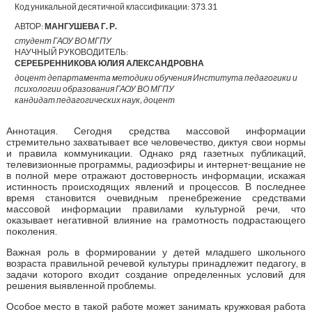
Код уникальной десятичной классификации:
373.31
АВТОР:
МАНГУШЕВА Г. Р.
студент ГАОУ ВО МГПУ
НАУЧНЫЙ РУКОВОДИТЕЛЬ:
СЕРЕБРЕННИКОВА ЮЛИЯ АЛЕКСАНДРОВНА
доцент департамента методики обучения Института педагогики и
психологии образования ГАОУ ВО МГПУ
кандидат педагогических наук, доцент
Аннотация. Сегодня средства массовой информации
стремительно захватывает все человечество, диктуя свои нормы
и правила коммуникации. Однако ряд газетных публикаций,
телевизионные программы, радиоэфиры и интернет-вещание не
в полной мере отражают достоверность информации, искажая
истинность происходящих явлений и процессов. В последнее
время становится очевидным пренебрежение средствами
массовой информации правилами культурной речи, что
оказывает негативной влияние на грамотность подрастающего
поколения.
Важная роль в формировании у детей младшего школьного
возраста правильной речевой культуры принадлежит педагогу, в
задачи которого входит создание определенных условий для
решения выявленной проблемы.
Особое место в такой работе может занимать кружковая работа