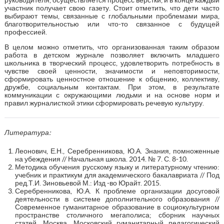
участник получает свою газету. Стоит отметить, что дети часто
выбирают темы, связанные с глобальными проблемами мира,
благотворительностью или что-то связанное с будущей
профессией.
В целом можно отметить, что организованная таким образом
работа в детском журнале позволяет включить младшего
школьника в творческий процесс, удовлетворить потребность в
чувстве своей ценности, значимости и неповторимости,
сформировать ценностное отношение к общению, коллективу,
дружбе, социальным контактам. При этом, в результате
коммуникации с окружающими людьми и на основе норм и
правил журналисткой этики сформировать речевую культуру.
Литература:
Леонович, Е.Н., Серебренникова, Ю.А. Знания, помноженные
на убеждения // Начальная школа. 2014. № 7. С. 8-10.
Методика обучения русскому языку и литературному чтению:
учебник и практикум для академического бакалавриата // Под
ред.Т.И. Зиновьевой М.: Изд -во Юрайт. 2015.
Серебренникова, Ю.А. К проблеме организации досуговой
деятельности в системе дополнительного образования //
Современное гуманитарное образование в социокультурном
пространстве столичного мегаполиса; сборник научных
статей. Москва, Московский гуманитарный педагогический