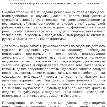
организует выпуск классной газеты и ее распространение.
С одной стороны, все эти задачи, решаемые учителем в процессе
взаимодействия с обучающимися в работе над детским
журналом, способствуют повышению заинтересованности и
познавательной активности ребят, а приобретенный в ходе такой
работы навык помогает красиво и грамотно формулировать свою
речь, писать сочинения и эссе. С другой стороны, показывают
тесную связь с базовыми предметами: литературным чтением,
русским языком, риторикой, технологией.
Для организации работы кружковой работы по созданию детского
журнала и изучению журналистики педагогу необходимо
подготовить программу и тематическое планирование
деятельности. Так первые две темы программы являются
вводными, в них очерчивается предстоящая деятельность
участников кружка и определяется характер того материала, с
которым детям предстоит работать. Отдельное занятие следует
посвятить ознакомлению младших школьников с особенностями
содержания публикаций прессы, а именно с фактом как
явлением журналистики. Под фактом будем понимать то, что
существует на самом деле, истинное событие или высказывание.
На занятиях кружка важно научить детей анализировать факты в
содержании публикаций и подбирать их на основе наблюдений,
из печатных источников информации и Интернета.
Последующие занятия должны давать обучающимся
первоначальные представления о жанрах журналистики, которые