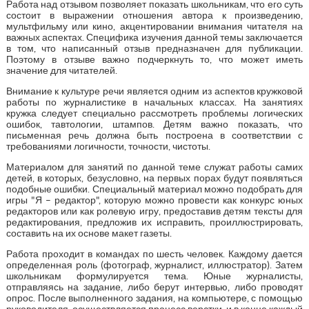
Работа над отзывом позволяет показать школьникам, что его суть
состоит в выражении отношения автора к произведению,
мультфильму или кино, акцентировании внимания читателя на
важных аспектах. Специфика изучения данной темы заключается
в том, что написанный отзыв предназначен для публикации.
Поэтому в отзыве важно подчеркнуть то, что может иметь
значение для читателей.
Внимание к культуре речи является одним из аспектов кружковой
работы по журналистике в начальных классах. На занятиях
кружка следует специально рассмотреть проблемы логических
ошибок, тавтологии, штампов. Детям важно показать, что
письменная речь должна быть построена в соответствии с
требованиями логичности, точности, чистоты.
Материалом для занятий по данной теме служат работы самих
детей, в которых, безусловно, на первых порах будут появляться
подобные ошибки. Специальный материал можно подобрать для
игры "Я – редактор", которую можно провести как конкурс юных
редакторов или как ролевую игру, предоставив детям тексты для
редактирования, предложив их исправить, проиллюстрировать,
составить на их основе макет газеты.
Работа проходит в командах по шесть человек. Каждому дается
определенная роль (фотограф, журналист, иллюстратор). Затем
школьникам формулируется тема. Юные журналисты,
отправляясь на задание, либо берут интервью, либо проводят
опрос. После выполненного задания, на компьютере, с помощью
руководителя, осуществляется процесс верстки, и в конце каждый