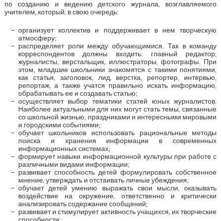
по созданию и ведению детского журнала, возглавляемого
учителем, который, в свою очередь:
организует коллектив и поддерживает в нем творческую
атмосферу;
распределяет роли между обучающимися. Так в команду
корреспондентов должны входить: главный редактор,
журналисты, верстальщик, иллюстраторы, фотографы. При
этом, младшие школьники знакомятся с такими понятиями,
как статья, заголовок, лид, верстка, репортер, интервью,
репортаж, а также учатся правильно искать информацию,
обрабатывать ее и создавать статью;
осуществляет выбор тематики статей юных журналистов.
Наиболее актуальными для них могут стать темы, связанные
со школьной жизнью, праздниками и интересными мировыми
и городскими событиями;
обучает школьников использовать рациональные методы
поиска и хранения информации в современных
информационных системах;
формирует навыки информационной культуры при работе с
различными видами информации;
развивает способность детей формулировать собственное
мнение, утверждать и отстаивать личные убеждения;
обучает детей умению выражать свои мысли, оказывать
воздействие на окружение, ответственно и критически
анализировать содержание сообщений;
развивает и стимулирует активность учащихся, их творческие
способности;