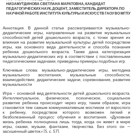
НИЗАМУТДИНОВА СВЕТЛАНА МАРАТОВНА, КАНДИДАТ
ПЕДАГОГИЧЕСКИХ НАУК, ДОЦЕНТ, ЗАМЕСТИТЕЛЬ ДИРЕКТОРА ПО
НАУЧНОЙ РАБОТЕ ИНСТИТУТА КУЛЬТУРЫ И ИСКУССТВ ГАОУ ВО МГПУ
Аннотация. В данной статье рассматриваются музыкально-
дидактические игры, направленные на развитие музыкальных
способностей детей дошкольного возраста, с точки зрения их
влияния на развитие музыкальной культуры детей посредством
игры, как основного вида деятельности и способа познания
ребенка дошкольного возраста. Также дана категоризация
музыкально-дидактических игр в соответствии с поставленными
педагогическими задачами, приведены примеры подобных игр.
Ключевые слова: музыкально-дидактические игры, методика
музыкального воспитания, музыкальные способности,
взаимодействие, дидактические задачи, соревнование, развитие
музыкальности
Игра – основной вид деятельности детей дошкольного возраста.
Интеллектуальное, физическое, психическое, социальное
развитие ребенка происходит через игру, таким образом, игра
становится тем самым коммуникативным мостиком от взрослого
к ребенку, посредством которого возможен легкий и
безболезненный процесс обучения и воспитания. «Духовная
жизнь ребенка полноценна лишь тогда, когда он живет в мире
игры, сказки, музыки, фантазии, творчества. Без этого он —
засушенный цветок.» [5, с. 57].