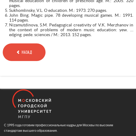
musical education of children of preschool age. M.: 2005. 320
pages.
Sukhomlinsky, V.L. O education. M.: 1973. 270 pages.
John Bing. Magic pipe. 78 developing musical games. M.: 1991.
114 pages.
Nizamutdinova, S.M. Pedagogical creativity of V.K. Merzhanov in
the context of problems of modern music education: yew. …
edging. pede. sciences / M.: 2013. 152 pages.
НАЗАД
С 1995 года готовим профессиональные кадры для Москвы по высоким
стандартам высшего образования.