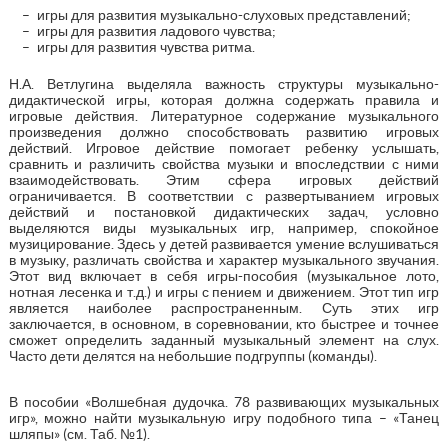
игры для развития музыкально-слуховых представлений;
игры для развития ладового чувства;
игры для развития чувства ритма.
Н.А. Ветлугина выделяла важность структуры музыкально-
дидактической игры, которая должна содержать правила и
игровые действия. Литературное содержание музыкального
произведения должно способствовать развитию игровых
действий. Игровое действие помогает ребенку услышать,
сравнить и различить свойства музыки и впоследствии с ними
взаимодействовать. Этим сфера игровых действий
ограничивается. В соответствии с развертыванием игровых
действий и постановкой дидактических задач, условно
выделяются виды музыкальных игр, например, спокойное
музицирование. Здесь у детей развивается умение вслушиваться
в музыку, различать свойства и характер музыкального звучания.
Этот вид включает в себя игры-пособия (музыкальное лото,
нотная лесенка и т.д.) и игры с пением и движением. Этот тип игр
является наиболее распространенным. Суть этих игр
заключается, в основном, в соревновании, кто быстрее и точнее
сможет определить заданный музыкальный элемент на слух.
Часто дети делятся на небольшие подгруппы (команды).
В пособии «Волшебная дудочка. 78 развивающих музыкальных
игр», можно найти музыкальную игру подобного типа – «Танец
шляпы» (см. Таб. №1).