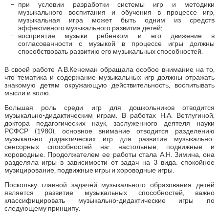
при условии разработки системы игр и методики
музыкального воспитания и обучения в процессе игр,
музыкальная игра может быть одним из средств
эффективного музыкального развития детей;
восприятие музыки ребенком и его движение в
согласованности с музыкой в процессе игры должны
способствовать развитию его музыкальных способностей.
В своей работе А.В.Кенеман обращала особое внимание на то,
что тематика и содержание музыкальных игр должны отражать
знакомую детям окружающую действительность, воспитывать
мысли и волю.
Большая роль среди игр для дошкольников отводится
музыкально-дидактическим играм. В работах Н.А. Ветлугиной,
доктора педагогических наук, заслуженного деятеля науки
РСФСР (1980), основное внимание отводится разделению
музыкально дидактических игр для развития музыкально-
сенсорных способностей на: настольные, подвижные и
хороводные. Продолжателем ее работы стала А.Н. Зимина, она
разделяла игры в зависимости от задач на 3 вида: спокойное
музицирование, подвижные игры и хороводные игры.
Поскольку главной задачей музыкального образования детей
является развитие музыкальных способностей, важно
классифицировать музыкально-дидактические игры по
следующему принципу: