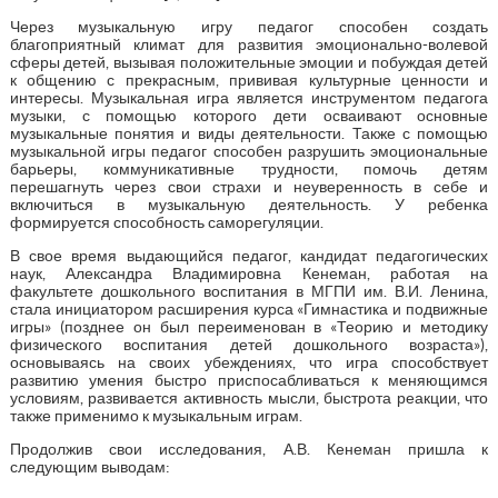
Через музыкальную игру педагог способен создать
благоприятный климат для развития эмоционально-волевой
сферы детей, вызывая положительные эмоции и побуждая детей
к общению с прекрасным, прививая культурные ценности и
интересы. Музыкальная игра является инструментом педагога
музыки, с помощью которого дети осваивают основные
музыкальные понятия и виды деятельности. Также с помощью
музыкальной игры педагог способен разрушить эмоциональные
барьеры, коммуникативные трудности, помочь детям
перешагнуть через свои страхи и неуверенность в себе и
включиться в музыкальную деятельность. У ребенка
формируется способность саморегуляции.
В свое время выдающийся педагог, кандидат педагогических
наук, Александра Владимировна Кенеман, работая на
факультете дошкольного воспитания в МГПИ им. В.И. Ленина,
стала инициатором расширения курса «Гимнастика и подвижные
игры» (позднее он был переименован в «Теорию и методику
физического воспитания детей дошкольного возраста»),
основываясь на своих убеждениях, что игра способствует
развитию умения быстро приспосабливаться к меняющимся
условиям, развивается активность мысли, быстрота реакции, что
также применимо к музыкальным играм.
Продолжив свои исследования, А.В. Кенеман пришла к
следующим выводам: