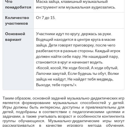
Что
Маска зайца, клавишный музыкальный
понадобится
инструмент или музыкальная аудиозапись.
Количество
От 7 до 15.
участников
Основной
Участники идут по кругу, держась за руки.
вариант
Водящий находится в центре круга в маске
зайца. Дети говорят приговорку, после чего
разбегаются в разные стороны. Каждый игрок
должен найти себе пару. Не нашедший пару,
становится в круг и начинает водить.
«Косой, косой, Не ходи босой, А ходи обутый,
Лапочки закутай, Если будешь ты обут, Волки
зайца не найдут, Не найдет тебя медведь,
Выходи, тебе гореть!».
Таким образом, основной задачей музыкально-дидактических игр
является формирование музыкальных способностей у детей.
Игры должны быть интересны, доступны и привлекательны для
детей, подобраны в соответствии с педагогическими целями и
задачами, а также учитывать возраст и особенности контингента
группы обучающихся. Музыкально-дидактические игры могут
рассматриваться в качестве игрового метода обучения,