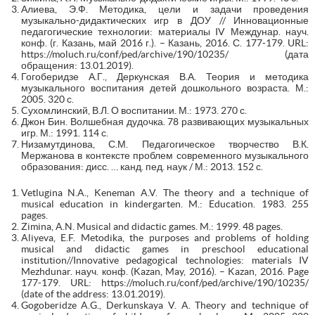
Алиева, Э.Ф. Методика, цели и задачи проведения
музыкально-дидактических игр в ДОУ // Инновационные
педагогические технологии: материалы IV Междунар. науч.
конф. (г. Казань, май 2016 г.). – Казань, 2016. С. 177-179. URL:
https://moluch.ru/conf/ped/archive/190/10235/ (дата
обращения: 13.01.2019).
Гогоберидзе А.Г., Деркунская В.А. Теория и методика
музыкального воспитания детей дошкольного возраста. М.:
2005. 320 с.
Cухомлинский, В.Л. О воспитании. М.: 1973. 270 с.
Джон Бин. Волшебная дудочка. 78 развивающих музыкальных
игр. М.: 1991. 114 с.
Низамутдинова, С.М. Педагогическое творчество В.К.
Мержанова в контексте проблем современного музыкального
образования: дисс. … канд. пед. наук / М.: 2013. 152 с.
Vetlugina N.A., Keneman A.V. The theory and a technique of
musical education in kindergarten. M.: Education. 1983. 255
pages.
Zimina, A.N. Musical and didactic games. M.: 1999. 48 pages.
Aliyeva, E.F. Metodika, the purposes and problems of holding
musical and didactic games in preschool educational
institution//Innovative pedagogical technologies: materials IV
Mezhdunar. науч. конф. (Kazan, May, 2016). – Kazan, 2016. Page
177-179. URL: https://moluch.ru/conf/ped/archive/190/10235/
(date of the address: 13.01.2019).
Gogoberidze A.G., Derkunskaya V. A. Theory and technique of