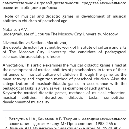
самостоятельной игровой деятельности, средства музыкального
развития и общения ребенка.
Role of musical and didactic games in development of musical
abilities in children of preschool age
Natanson A.V.,
undergraduate of 1 course The Moscow City University, Moscow
Nizamutdinova Svetlana Maratovna,
the deputy director for scientific work of Institute of culture and arts
of The Moscow City University, the candidate of pedagogical
sciences, the associate professor
Annotation. This article examines the musical-didactic games aimed at
the development of musical abilities of preschoolers, in terms of their
influence on musical culture of children through the game, as the
main activity and cognition method of preschool children. Also the
categorization of musical-didactic games in accordance with the
pedagogical tasks is given, as well as examples of such games.
Keywords: musical-didactic games, methods of musical education,
musical abilities, interaction, didactic tasks, competition,
development of musicality
Ветлугина Н.А., Кенеман А.В. Теория и методика музыкального
воспитания в детском саду. М.: Просвещение. 1983. 255 с.
Зимина, А.Н. Музыкально-дидактические игры. М.: 1999. 48 с.