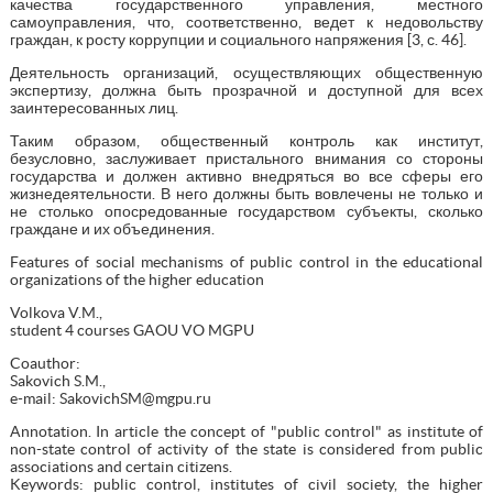
качества государственного управления, местного
самоуправления, что, соответственно, ведет к недовольству
граждан, к росту коррупции и социального напряжения [3, с. 46].
Деятельность организаций, осуществляющих общественную
экспертизу, должна быть прозрачной и доступной для всех
заинтересованных лиц.
Таким образом, общественный контроль как институт,
безусловно, заслуживает пристального внимания со стороны
государства и должен активно внедряться во все сферы его
жизнедеятельности. В него должны быть вовлечены не только и
не столько опосредованные государством субъекты, сколько
граждане и их объединения.
Features of social mechanisms of public control in the educational
organizations of the higher education
Volkova V.M.,
student 4 courses GAOU VO MGPU
Coauthor:
Sakovich S.M.,
e-mail: SakovichSM@mgpu.ru
Annotation. In article the concept of "public control" as institute of
non-state control of activity of the state is considered from public
associations and certain citizens.
Keywords: public control, institutes of civil society, the higher