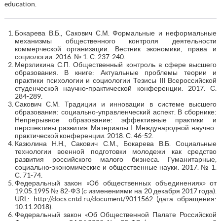
education.
Бокарева В.Б., Сакович С.М. Формальные и неформальные
механизмы общественного контроля деятельности
коммерческой организации. Вестник экономики, права и
социологии. 2016. № 1. С. 237-240.
Мерзликина С.П. Общественный контроль в сфере высшего
образования. В книге: Актуальные проблемы теории и
практики психологии и социологии Тезисы III Всероссийской
студенческой научно-практической конференции. 2017. С.
284-289.
Сакович С.М. Традиции и инновации в системе высшего
образования: социально-управленческий аспект. В сборнике:
Непрерывное образование: эффективные практики и
перспективы развития Материалы I Международной научно-
практической конференции. 2018. С. 46-52.
Казюлина Н.Н., Сакович С.М., Бокарева В.Б. Социальные
технологии военной подготовки молодежи как средство
развития российского малого бизнеса. Гуманитарные,
социально-экономические и общественные науки. 2017. № 1.
С. 71-74.
Федеральный закон «Об общественных объединениях» от
19.05.1995 № 82-ФЗ (с изменениями на 20 декабря 2017 года).
URL: http://docs.cntd.ru/document/9011562 (дата обращения:
10.11.2018).
Федеральный закон «Об Общественной Палате Российской