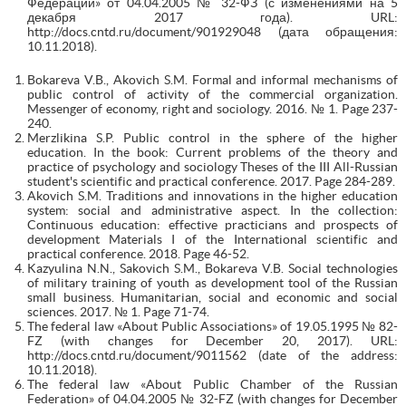
Федерации» от 04.04.2005 № 32-ФЗ (с изменениями на 5
декабря 2017 года). URL:
http://docs.cntd.ru/document/901929048 (дата обращения:
10.11.2018).
Bokareva V.B., Akovich S.M. Formal and informal mechanisms of
public control of activity of the commercial organization.
Messenger of economy, right and sociology. 2016. № 1. Page 237-
240.
Merzlikina S.P. Public control in the sphere of the higher
education. In the book: Current problems of the theory and
practice of psychology and sociology Theses of the III All-Russian
student's scientific and practical conference. 2017. Page 284-289.
Akovich S.M. Traditions and innovations in the higher education
system: social and administrative aspect. In the collection:
Continuous education: effective practicians and prospects of
development Materials I of the International scientific and
practical conference. 2018. Page 46-52.
Kazyulina N.N., Sakovich S.M., Bokareva V.B. Social technologies
of military training of youth as development tool of the Russian
small business. Humanitarian, social and economic and social
sciences. 2017. № 1. Page 71-74.
The federal law «About Public Associations» of 19.05.1995 № 82-
FZ (with changes for December 20, 2017). URL:
http://docs.cntd.ru/document/9011562 (date of the address:
10.11.2018).
The federal law «About Public Chamber of the Russian
Federation» of 04.04.2005 № 32-FZ (with changes for December