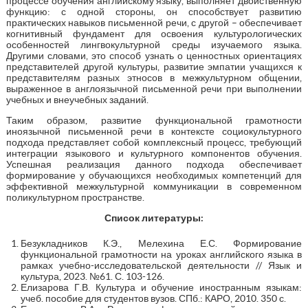
процессе обучения английскому языку, выполняет двойственную
функцию: с одной стороны, он способствует развитию
практических навыков письменной речи, с другой – обеспечивает
когнитивный фундамент для освоения культурологических
особенностей лингвокультурной среды изучаемого языка.
Другими словами, это способ узнать о ценностных ориентациях
представителей другой культуры, развитие эмпатии учащихся к
представителям разных этносов в межкультурном общении,
выраженное в англоязычной письменной речи при выполнении
учебных и внеучебных заданий.
Таким образом, развитие функциональной грамотности
иноязычной письменной речи в контексте социокультурного
подхода представляет собой комплексный процесс, требующий
интеграции языкового и культурного компонентов обучения.
Успешная реализация данного подхода обеспечивает
формирование у обучающихся необходимых компетенций для
эффективной межкультурной коммуникации в современном
поликультурном пространстве.
Список литературы:
Безукладников К.Э., Мелехина Е.С. Формирование
функциональной грамотности на уроках английского языка в
рамках учебно-исследовательской деятельности // Язык и
культура, 2023. №61. С. 103-126.
Елизарова Г.В. Культура и обучение иностранным языкам:
учеб. пособие для студентов вузов. СПб.: КАРО, 2010. 350 с.