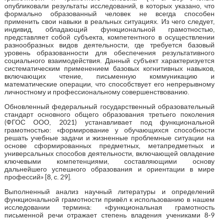
опубликовали результаты исследований, в которых указано, что
формально образованный человек не всегда способен
применить свои навыки в реальных ситуациях. Из чего следует,
индивид, обладающий функциональной грамотностью,
представляет собой субъекта, компетентного в осуществлении
разнообразных видов деятельности, где требуется базовый
уровень образованности для обеспечения результативного
социального взаимодействия. Данный субъект характеризуется
систематическим применением базовых когнитивных навыков,
включающих чтение, письменную коммуникацию и
математические операции, что способствует его непрерывному
личностному и профессиональному совершенствованию.
Обновленный федеральный государственный образовательный
стандарт основного общего образования третьего поколения
(ФГОС ООО, 2021) устанавливает под функциональной
грамотностью: «формирование у обучающихся способности
решать учебные задачи и жизненные проблемные ситуации на
основе сформированных предметных, метапредметных и
универсальных способов деятельности, включающей овладение
ключевыми компетенциями, составляющими основу
дальнейшего успешного образования и ориентации в мире
профессий» [8, с. 29].
Выполненный анализ научный литературы и определений
функциональной грамотности привёл к использованию в нашем
исследовании термина: «функциональная грамотность
письменной речи отражает степень владения учениками 8-9