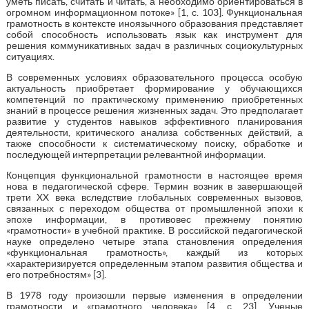
уметь писать, считать и читать, а необходимо ориентироваться в
огромном информационном потоке» [1, с. 103]. Функциональная
грамотность в контексте иноязычного образования представляет
собой способность использовать язык как инструмент для
решения коммуникативных задач в различных социокультурных
ситуациях.
В современных условиях образовательного процесса особую
актуальность приобретает формирование у обучающихся
компетенций по практическому применению приобретенных
знаний в процессе решения жизненных задач. Это предполагает
развитие у студентов навыков эффективного планирования
деятельности, критического анализа собственных действий, а
также способности к систематическому поиску, обработке и
последующей интерпретации релевантной информации.
Концепция функциональной грамотности в настоящее время
нова в педагогической сфере. Термин возник в завершающей
трети XX века вследствие глобальных современных вызовов,
связанных с переходом общества от промышленной эпохи к
эпохе информации, в противовес прежнему понятию
«грамотности» в учебной практике. В российской педагогической
науке определено четыре этапа становления определения
«функциональная грамотность», каждый из которых
«характеризируется определенным этапом развития общества и
его потребностям» [3].
В 1978 году произошли первые изменения в определении
грамотности и «грамотного человека» [4, с. 23]. Ученые