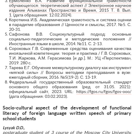
Ермоленко В.А. Развитие функциональной грамотности
обучающегося: теоретический аспект // Электронное научное
издание Альманах Пространство и Время, 2015 Т. 8. Вып.
1
. (дата обращения: 12.02.2024).
Короткина И.Б. Академическая грамотность и система оценки
в парадигме образования // Ценности и смыслы, 2017. №5. С.
20-31.
Сафонова В.В. Социокультурный подход: основные
социально-педагогические и методические положения //
Иностранные языки в школе, 2014. №11. С. 2-13.
Сороковых Г.В. Современные средства оценивания качества
иноязычной компетенции: теория и практика / Г.В. Сороковых,
Т.И. Жаркова, А.М. Герасимова [и др.]. М.: УЦ «Перспектива»,
2019. 280 с.
Тарева Е.Г. Обучение межкультурному диалогу как инструмент
«мягкой силы» // Вопросы методики преподавания в вузе:
ежегодный сборник, 2016. №5(19-2). С. 13-19.
Федеральный государственный образовательный стандарт
основного общего образования (ред. от 31.05. 2021):
официальный сайт, 2023. URL:
https://fgos.ru/fgos/fgos-ooo/
(дата обращения: 03.02.2023).
Socio-cultural aspect of the development of functional
literacy of foreign language written speech of primary
school students
Lysyak D.D.,
postgraduate student of 3 course of the Moscow City University,