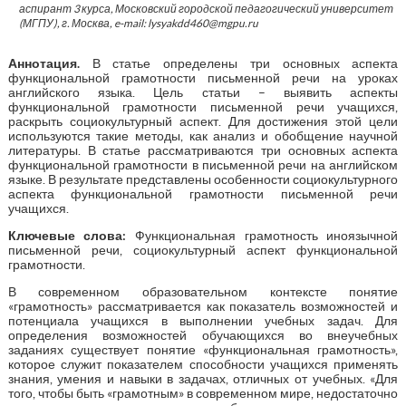
аспирант 3 курса, Московский городской педагогический университет
(МГПУ), г. Москва, e-mail: lysyakdd460@mgpu.ru
Аннотация.
В статье определены три основных аспекта
функциональной грамотности письменной речи на уроках
английского языка. Цель статьи – выявить аспекты
функциональной грамотности письменной речи учащихся,
раскрыть социокультурный аспект. Для достижения этой цели
используются такие методы, как анализ и обобщение научной
литературы. В статье рассматриваются три основных аспекта
функциональной грамотности в письменной речи на английском
языке. В результате представлены особенности социокультурного
аспекта функциональной грамотности письменной речи
учащихся.
Ключевые слова:
Функциональная грамотность иноязычной
письменной речи, социокультурный аспект функциональной
грамотности.
В современном образовательном контексте понятие
«грамотность» рассматривается как показатель возможностей и
потенциала учащихся в выполнении учебных задач. Для
определения возможностей обучающихся во внеучебных
заданиях существует понятие «функциональная грамотность»,
которое служит показателем способности учащихся применять
знания, умения и навыки в задачах, отличных от учебных. «Для
того, чтобы быть «грамотным» в современном мире, недостаточно