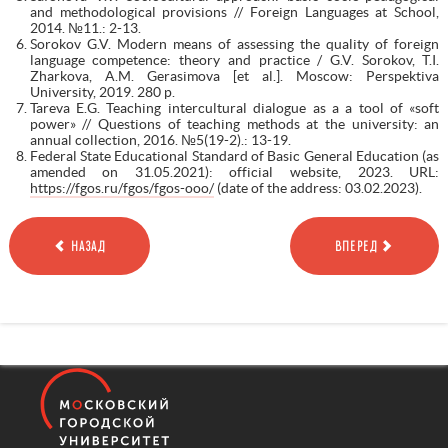
and methodological provisions // Foreign Languages at School,
2014. №11.: 2-13.
Sorokov G.V. Modern means of assessing the quality of foreign
language competence: theory and practice / G.V. Sorokov, T.I.
Zharkova, A.M. Gerasimova [et al.]. Moscow: Perspektiva
University, 2019. 280 p.
Tareva E.G. Teaching intercultural dialogue as a a tool of «soft
power» // Questions of teaching methods at the university: an
annual collection, 2016. №5(19-2).: 13-19.
Federal State Educational Standard of Basic General Education (as
amended on 31.05.2021): official website, 2023. URL:
https://fgos.ru/fgos/fgos-ooo/
(date of the address: 03.02.2023).
НАЗАД
ВПЕРЕД