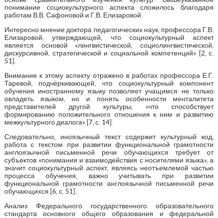
понимание социокультурного аспекта сложилось благодаря
работам В.В. Сафоновой и Г.В. Елизаровой.
Интересно мнение доктора педагогических наук, профессора Г.В.
Елизаровой, утверждающей, что социокультурный аспект
является основой «лингвистической, социолингвистической,
дискурсивной, стратегической и социальной компетенций» [2, c.
51].
Внимание к этому аспекту отражено в работах профессора Е.Г.
Таревой, подчёркивающей, что социокультурный компонент
обучения иностранному языку позволяет учащимся не только
овладеть языком, но и понять особенности менталитета
представителей другой культуры, «что способствует
формированию положительного отношения к ним и развитию
межкультурного диалога» [7, c. 14].
Следовательно, иноязычный текст содержит культурный код,
работа с текстом при развитии функциональной грамотности
англоязычной письменной речи обучающихся требует от
субъектов «понимания и взаимодействия с носителями языка», а
значит социокультурный аспект, являясь неотъемлемой частью
процесса обучения, важно учитывать при развитии
функциональной грамотности англоязычной письменной речи
обучающихся [6, с. 51].
Анализ Федерального государственного образовательного
стандарта основного общего образования и федеральной