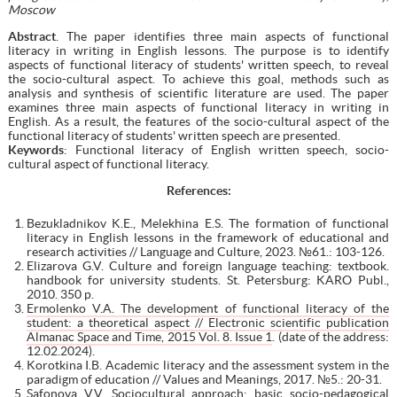
Moscow
Abstract
. The paper identifies three main aspects of functional
literacy in writing in English lessons. The purpose is to identify
aspects of functional literacy of students' written speech, to reveal
the socio-cultural aspect. To achieve this goal, methods such as
analysis and synthesis of scientific literature are used. The paper
examines three main aspects of functional literacy in writing in
English. As a result, the features of the socio-cultural aspect of the
functional literacy of students' written speech are presented.
Keywords
: Functional literacy of English written speech, socio-
cultural aspect of functional literacy.
References:
Bezukladnikov K.E., Melekhina E.S. The formation of functional
literacy in English lessons in the framework of educational and
research activities // Language and Culture, 2023. №61.: 103-126.
Elizarova G.V. Culture and foreign language teaching: textbook.
handbook for university students. St. Petersburg: KARO Publ.,
2010. 350 p.
Ermolenko V.A. The development of functional literacy of the
student: a theoretical aspect // Electronic scientific publication
Almanac Space and Time, 2015 Vol. 8. Issue 1
. (date of the address:
12.02.2024).
Korotkina I.B. Academic literacy and the assessment system in the
paradigm of education // Values and Meanings, 2017. №5.: 20-31.
Safonova V.V. Sociocultural approach: basic socio-pedagogical