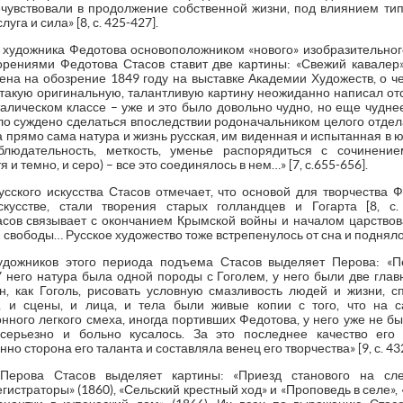
речувствовали в продолжение собственной жизни, под влиянием тип
уга и сила» [8, с. 425-427].
л художника Федотова основоположником «нового» изобразительног
орениями Федотова Стасов ставит две картины: «Свежий кавалер»
ена на обозрение 1849 году на выставке Академии Художеств, о чем
 такую оригинальную, талантливую картину неожиданно написал от
алическом классе – уже и это было довольно чудно, но еще чудне
о суждено сделаться впоследствии родоначальником целого отдела 
а прямо сама натура и жизнь русская, им виденная и испытанная в ю
аблюдательность, меткость, уменье распорядиться с сочинени
 и темно, и серо) – все это соединялось в нем…» [7, с.655-656].
усского искусства Стасов отмечает, что основой для творчества 
кусстве, стали творения старых голландцев и Гогарта [8, с
асов связывает с окончанием Крымской войны и началом царствова
 свободы… Русское художество тоже встрепенулось от сна и поднялось»
удожников этого периода подъема Стасов выделяет Перова: «
У него натура была одной породы с Гоголем, у него были две глав
, как Гоголь, рисовать условную смазливость людей и жизни, с
, и сцены, и лица, и тела были живые копии с того, что на 
нного легкого смеха, иногда портивших Федотова, у него уже не был
 серьезно и больно кусалось. За это последнее качество ег
но сторона его таланта и составляла венец его творчества» [9, с. 43
 Перова Стасов выделяет картины: «Приезд станового на след
истраторы» (1860), «Сельский крестный ход» и «Проповедь в селе»,