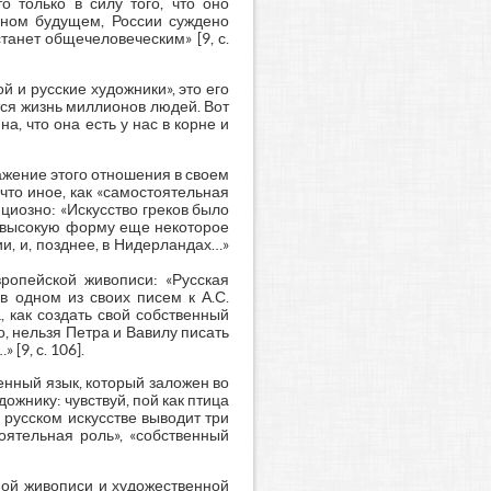
о только в силу того, что оно
енном будущем, России суждено
танет общечеловеческим» [9, с.
й и русские художники», это его
тся жизнь миллионов людей. Вот
а, что она есть у нас в корне и
жение этого отношения в своем
 что иное, как «самостоятельная
нциозно: «Искусство греков было
я высокую форму еще некоторое
ии, и, позднее, в Нидерландах…»
ропейской живописи: «Русская
в одном из своих писем к А.С.
, как создать свой собственный
но, нельзя Петра и Вавилу писать
[9, с. 106].
енный язык, который заложен во
ожнику: чувствуй, пой как птица
 русском искусстве выводит три
оятельная роль», «собственный
ной живописи и художественной