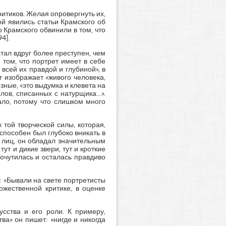
ритиков. Желая опровергнуть их,
ой явились статьи Крамского об
о Крамского обвинили в том, что
4].
стал вдруг более преступен, чем
 том, что портрет имеет в себе
всей их правдой и глубиной», в
т изображает «живого человека,
ные, «это выдумка и клевета на
елов, списанных с натурщика…».
ало, потому что слишком много
 той творческой силы, которая,
способен был глубоко вникать в
, лиц, он обладал значительным
ут и дикие звери, тут и кроткие
 очутилась и осталась правдиво
: «Бывали на свете портретисты
ожественной критике, в оценке
усства и его роли. К примеру,
тва» он пишет: «нигде и никогда