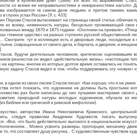
ернантки в купеческий дом» (1866). Их всех по выражению Стас
ности со всеми ее неправильностями и невзрачностями наголо». Д
ва изображается «в самом деле людьми, и притом такими, каки
 глухих углах России» [9, с. 433].
тин Перова Стасов вытаскивает на страницы своей статьи, обличая п
чие ко всему, низменность натуры, бесцельно проживающей свое
сованных между 1870 и 1875 годами: «Охотники на привале», «Птицело
раз «темное царство» на разных ступенях русской общественной ле
… Смотрите: тут в коллекции есть и дворовые люди, поседелые в 
стьяне, совращенные от своего дела, и барчата, и дворяне, и меща
.
 Стасов, будучи деятельным человеком, критически оценивавшим вс
иков-реалистов он видел «действительную жизнь», «настоящие типы
 на картины, многие из которых долгое время оставались не поня
ную задачу Стасов видел в том, чтобы поддерживать эту «новую» 
и, в одном из своих писем Стасов писал: «Как хорошо, что я не умею
ства хотел показать, что художники не должны быть простыми коп
ножество раз были написаны до них лучшими мастерами своего 
азвитию природной натуры молодых художников, обучала их м
(из Библии или греческой и римской мифологии).
скусства», авторства Ивана Николаевича Крамского, центрально
ались, следуя правилам Академии Художеств, писать выпус
я: «Все, что было действительно высокого в национальном искусст
попечениям… Можно усвоить размеры, пропорции, механику движе
.е то, что составляет душу рисунка… С художественным чувством худож