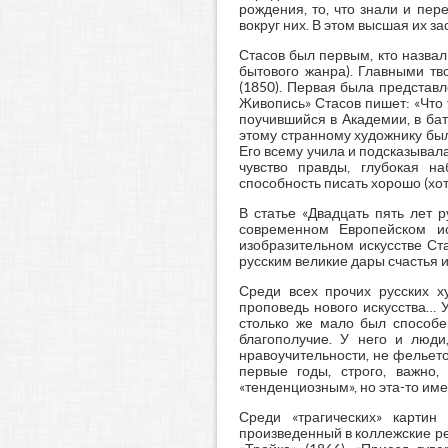
рождения, то, что знали и пе
вокруг них. В этом высшая их засл
Стасов был первым, кто назва
бытового жанра). Главными тв
(1850). Первая была представл
Живопись» Стасов пишет: «Что
поучившийся в Академии, в бат
этому странному художнику был
Его всему учила и подсказывал
чувство правды, глубокая н
способность писать хорошо (хотя
В статье «Двадцать пять лет р
современном Европейском ис
изобразительном искусстве Ст
русским великие дары счастья и
Среди всех прочих русских х
проповедь нового искусства… 
столько же мало был способен
благополучие. У него и люди
нравоучительности, не фельето
первые годы, строго, важно,
«тенденциозным», но эта-то имен
Среди «трагических» картин
произведенный в коллежские рег