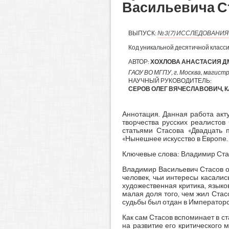
Васильевича С
ВЫПУСК:
№3(7) ИССЛЕДОВАНИ
Код уникальной десятичной класс
АВТОР:
ХОХЛОВА АНАСТАСИЯ 
ГАОУ ВО МГПУ, г. Москва, магист
НАУЧНЫЙ РУКОВОДИТЕЛЬ:
СЕРОВ ОЛЕГ ВЯЧЕСЛАВОВИЧ, К
Аннотация. Данная работа акту
творчества русских реалистов
статьями Стасова «Двадцать п
«Нынешнее искусство в Европе.
Ключевые слова: Владимир Стас
Владимир Васильевич Стасов о
человек, чьи интересы касалис
художественная критика, языко
малая доля того, чем жил Стасо
судьбы был отдан в Император
Как сам Стасов вспоминает в с
на развитие его критического