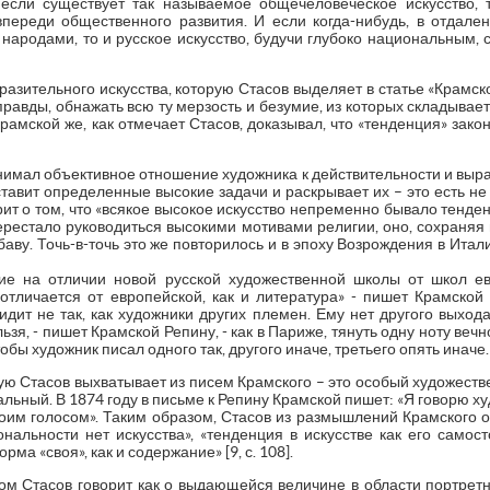
 если существует так называемое общечеловеческое искусство, т
переди общественного развития. И если когда-нибудь, в отдал
народами, то и русское искусство, будучи глубоко национальным, с
азительного искусства, которую Стасов выделяет в статье «Крамско
 правды, обнажать всю ту мерзость и безумие, из которых складывае
рамской же, как отмечает Стасов, доказывал, что «тенденция» законн
нимал объективное отношение художника к действительности и выра
ставит определенные высокие задачи и раскрывает их – это есть не
рит о том, что «всякое высокое искусство непременно бывало тенде
ерестало руководиться высокими мотивами религии, оно, сохраня
аву. Точь-в-точь это же повторилось и в эпоху Возрождения в Итал
ие на отличии новой русской художественной школы от школ ев
отличается от европейской, как и литература» - пишет Крамской 
идит не так, как художники других племен. Ему нет другого выхода
нельзя, - пишет Крамской Репину, - как в Париже, тянуть одну ноту веч
обы художник писал одного так, другого иначе, третьего опять иначе…» 
ую Стасов выхватывает из писем Крамского – это особый художеств
льный. В 1874 году в письме к Репину Крамской пишет: «Я говорю худ
своим голосом». Таким образом, Стасов из размышлений Крамского о
нальности нет искусства», «тенденция в искусстве как его самост
ма «своя», как и содержание» [9, с. 108].
м Стасов говорит как о выдающейся величине в области портрет