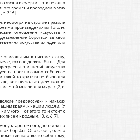
о жизни и смерти ... это не одна
много времени проводили в этих
 с. 316].
н, несмотря на строгие правила
урными произведениями Гоголя,
еские отношения искусства к
едназначение бороться за свои
ведениях искусства их идеи или
е описаны им в письме к отцу,
мысле, как она должна быть… Для
прекрасны эти цели) искусства
усства носит в самом себе свое
и такой-то критики не было для
ше, как несколько десятков из
е этой мысли для мира.» [2, c.
всякие предрассудки и никаких
 к нашим краям, к нашим людям…У
 у кого – от этого-то и стоит с
 писем к родным. [3, с. 6-7].
мену старого - негодного или на
нной борьбы. Оно с боя должно
 посвятившего всего себя тому,