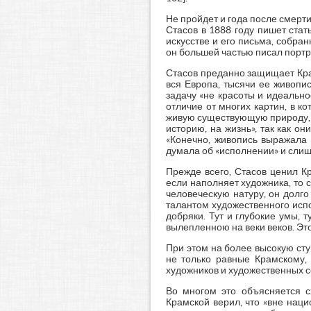
Не пройдет и года после смерти
Стасов в 1888 году пишет стат
искусстве и его письма, собран
он большей частью писал портре
Стасов преданно защищает Крамс
вся Европа, тысячи ее живопис
задачу «не красоты и идеально
отличие от многих картин, в к
живую существующую природу, с
историю, на жизнь», так как о
«Конечно, живопись выражала 
думала об «исполнении» и слишк
Прежде всего, Стасов ценил Кр
если наполняет художника, то 
человеческую натуру, он долго
талантом художественного испол
добряки. Тут и глубокие умы, 
вылепленною на веки веков. Это 
При этом на более высокую сту
не только равные Крамскому, 
художников и художественных соз
Во многом это объясняется сх
Крамской верил, что «вне нацио