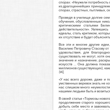
спорах: «Неужели потребность сп
из драгоценнейших принадлежно
спорах, страстных, пытливых, ске
Проведя в училище долгие семь
обучения, обусловленные нико
критическими статьями Бели
действительности». Увлекшись
идеалы, стать критиком, котор
их отсутствие и будет объяснять
Все эти и многие другие идеи
Василию Петровичу Стасову от 1
удовольствия, для благородно
существовать не могут, хотя о
значение и назначение; раскры
искусств … Она должна показа
миллионов существующих), каки
34].
«У нас всего дороже, даже и 
умственных веревок знать не хо
нас слишком много неумелости и
нашими людьми быть и возиться б
В своей статье «Тормозы нового
продолжение старого хорошего
добыть себе место и завоевать