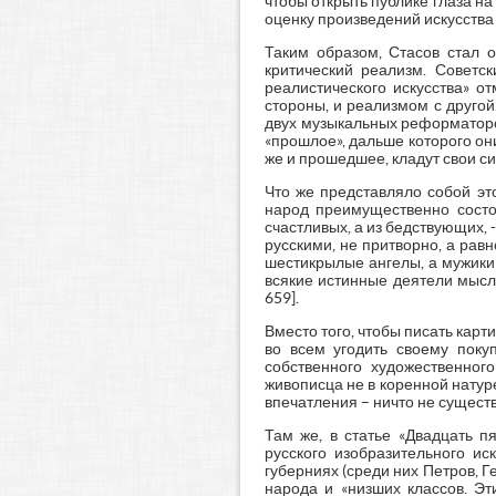
чтобы открыть публике глаза н
оценку произведений искусства 
Таким образом, Стасов стал 
критический реализм. Советск
реалистического искусства» о
стороны, и реализмом с другой.
двух музыкальных реформаторов
«прошлое», дальше которого он
же и прошедшее, кладут свои сил
Что же представляло собой это
народ преимущественно состои
счастливых, а из бедствующих, 
русскими, не притворно, а рав
шестикрылые ангелы, а мужики 
всякие истинные деятели мысли 
659].
Вместо того, чтобы писать карт
во всем угодить своему поку
собственного художественног
живописца не в коренной натуре
впечатления – ничто не существуе
Там же, в статье «Двадцать п
русского изобразительного ис
губерниях (среди них Петров, 
народа и «низших классов. Эт