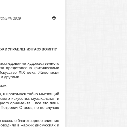
НОЯБРЯ 2018
К И УПРАВЛЕНИЯ ГАОУ ВО МГПУ
– исследование художественного
аза представлена критическими
скусство XIX века. Живопись»,
 и другими.
изм.
ека, широкомасштабно мыслящий
ского искусства, музыкальная и
дного орнамента – все это лишь
й Петрович Стасов, но по случаю
м оказало благотворное влияние
оводили в жарких дискуссиях и