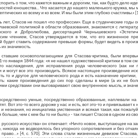
орить о том, что кажется важным и дорогим, так, как будто дело идет 
стей юношества... Что касается до нашего маленького кружка, мы 
птических ко всему и ко всем. И мы были этим глубоко счастливы.» [1,
 лет, Стасов не пошел «по профессии». Еще в студенческие годы о
лаевской политикой в области образования, знакомится с литерат
нского и Добролюбова, диссертацией Чернышевского «Эстетич
 сим чтением, Стасов утверждается в том, что его жизненное пр
ый будет ставить содержание превыше формы, будет видеть в произ
 их значимость.
, ставшие основополагающими для Стасова-критика, были впервы
-го января 1844 года: «я не нашел художественной критики в том с
го наслаждения, для исправления рода человеческого (как ни 
ни и могут все это производить. Всякое настоящее произведение иск
ть то и другое для человеческого рода и есть назначение критики, 
ть: какие произведения до сих пор сделаны в мире (а их не боль
ми средствами они выговаривают свою внутреннюю мысль, и значени
посредственно умные, посредственно образованные, наплевали на 
тят. Вот это-то всего дороже у нас и есть, вот это-то и привязывает
 незнания, но инициатива умственная и всякая такая, как пожалуй ни
ольше, чем с кем бы то ни было,» - так пишет Стасов в одном из своих
 русского искусства» он отмечает: «Ничто новое, выступающее на за
, никогда не водворялось без упорного сопротивления и без отчая
 право…» [4, с. 570]. Эти слова стали жизненным девизом Стасова,