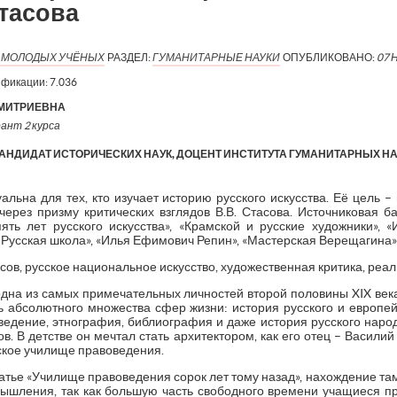
тасова
Я МОЛОДЫХ УЧЁНЫХ
РАЗДЕЛ:
ГУМАНИТАРНЫЕ НАУКИ
ОПУБЛИКОВАНО:
07 
ификации:
7.036
ДМИТРИЕВНА
рант 2 курса
АНДИДАТ ИСТОРИЧЕСКИХ НАУК, ДОЦЕНТ ИНСТИТУТА ГУМАНИТАРНЫХ НАУ
альна для тех, кто изучает историю русского искусства. Её цель 
 через призму критических взглядов В.В. Стасова. Источниковая б
ять лет русского искусства», «Крамской и русские художники», «И
 Русская школа», «Илья Ефимович Репин», «Мастерская Верещагина»
ов, русское национальное искусство, художественная критика, реал
дна из самых примечательных личностей второй половины XIX в
ь абсолютного множества сфер жизни: история русского и европей
ведение, этнография, библиография и даже история русского наро
в. В детстве он мечтал стать архитектором, как его отец – Васили
ское училище правоведения.
татье «Училище правоведения сорок лет тому назад», нахождение та
 мышления, так как большую часть свободного времени учащиеся пр