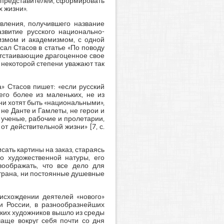
и представителей, сформировать
х жизни».
вления, получившего название
азвитие русского национально-
цизмом и академизмом, с одной
исал Стасов в статье «По поводу
 отстаивающие драгоценное свое
 некоторой степени уважают так
а» Стасов пишет: «если русский
его более из маленьких, не из
они хотят быть «национальными»,
не Данте и Гамлеты, не герои и
 ученые, рабочие и пролетарии,
от действительной жизни» [7, с.
сать картины на заказ, стараясь
о художественной натуры, его
воображать, что все дело для
 страна, ни постоянные душевные
оисхождении деятелей «нового»
ри России, в разнообразнейших
ских художников вышло из среды
чаще вокруг себя почти со дня