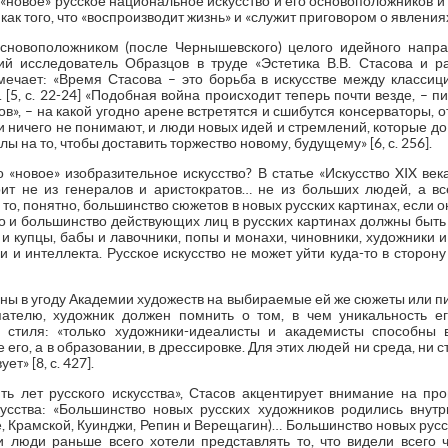
а «новое» русское национальное искусство и его основоположников 
как того, что «воспроизводит жизнь» и «служит приговором о явления
основоположником (после Чернышевского) целого идейного напра
ий исследователь Образцов в труде «Эстетика В.В. Стасова и р
тмечает: «Время Стасова – это борьба в искусстве между класси
 [5, с. 22-24] «Подобная война происходит теперь почти везде, – п
», – на какой угодно арене встретятся и сшибутся консерваторы,
и ничего не понимают, и люди новых идей и стремлений, которые до
ы на то, чтобы доставить торжество новому, будущему» [6, с. 256].
 «новое» изобразительное искусство? В статье «Искусство XIX век
т не из генералов и аристократов… не из больших людей, а вс
- то, понятно, большинство сюжетов в новых русских картинах, если 
но и большинство действующих лиц в русских картинах должны быть 
и купцы, бабы и лавочники, попы и монахи, чиновники, художники и
и интеллекта. Русское искусство не может уйти куда-то в сторону 
ины в угоду Академии художеств на выбираемые ей же сюжеты или пи
пателю, художник должен помнить о том, в чем уникальность ег
о стиля: «только художники-идеалисты и академисты способны 
 его, а в образовании, в дрессировке. Для этих людей ни среда, ни
т» [8, с. 427].
ять лет русского искусства», Стасов акцентирует внимание на пр
кусства: «Большинство новых русских художников родились внут
Ге, Крамской, Куинджи, Репин и Верещагин)… Большинство новых рус
и люди раньше всего хотели представлять то, что видели всего 