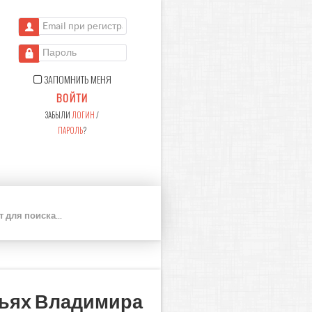
Email при регистрации
Пароль
ЗАПОМНИТЬ МЕНЯ
ВОЙТИ
ЗАБЫЛИ
ЛОГИН
/
ПАРОЛЬ
?
П
О
И
С
К
тьях Владимира