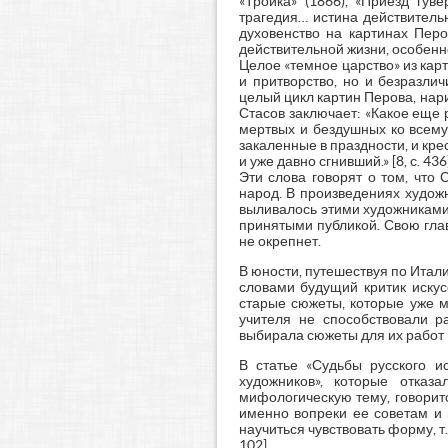
«Тройка» (1866), «Приезд гув
трагедия… истина действитель
духовенство на картинах Перо
действительной жизни, особенно в
Целое «темное царство» из кар
и притворство, но и безразли
целый цикл картин Перова, нари
Стасов заключает: «Какое еще 
мертвых и бездушных ко всему
закаленные в праздности, и кре
и уже давно сгнивший.» [8, с. 436]
Эти слова говорят о том, что
народ. В произведениях художн
выливалось этими художниками
принятыми публикой. Свою глав
не окрепнет.
В юности, путешествуя по Итали
словами будущий критик искус
старые сюжеты, которые уже м
учителя не способствовали р
выбирала сюжеты для их работ 
В статье «Судьбы русского и
художников», которые отказ
мифологическую тему, говоритс
именно вопреки ее советам и 
научиться чувствовать форму, т
102].