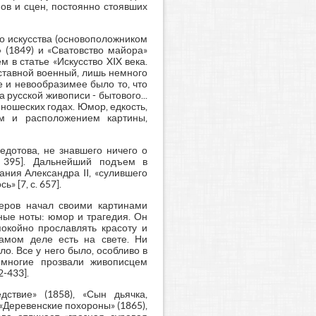
ов и сцен, постоянно стоявших
о искусства (основоположником
 (1849) и «Сватовство майора»
 в статье «Искусство XIX века.
ставной военный, лишь немного
е и невообразимее было то, что
русской живописи - бытового...
ношеских годах. Юмор, едкость,
ем и расположением картины,
Федотова, не знавшего ничего о
. 395]. Дальнейший подъем в
ния Александра II, «сулившего
 [7, с. 657].
Перов начал своими картинами
ные ноты: юмор и трагедия. Он
покойно прославлять красоту и
самом деле есть на свете. Ни
о. Все у него было, особливо в
о многие прозвали живописцем
2-433].
ствие» (1858), «Сын дьячка,
 «Деревенские похороны» (1865),