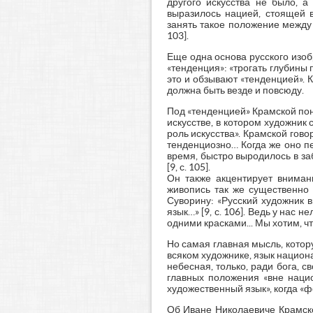
другого искусства не было, а
выразилось нацией, стоящей в
занять такое положение между 
103].
Еще одна основа русского изобр
«тенденция»: «трогать глубины
это и обзывают «тенденцией». К
должна быть везде и повсюду.
Под «тенденцией» Крамской по
искусстве, в котором художник 
роль искусства». Крамской гово
тенденциозно… Когда же оно п
время, быстро выродилось в заб
[9, с. 105].
Он также акцентирует вниман
живопись так же существенно 
Суворину: «Русский художник в
язык…» [9, с. 106]. Ведь у нас 
одними красками... Мы хотим, чт
Но самая главная мысль, котор
всяком художнике, язык национа
небесная, только, ради бога, 
главных положения «вне нацио
художественный язык», когда «фор
Об Иване Николаевиче Крамско