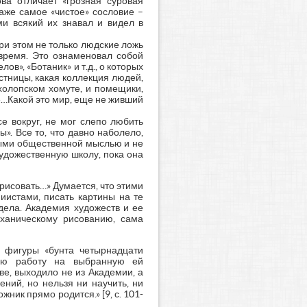
ова отличает «грозная суровая
аже самое «чистое» сословие –
ми всякий их знавал и видел в
ри этом не только людские ложь
 время. Это ознаменовал собой
в», «Ботаник» и т.д., о которых
стницы, какая коллекция людей,
холопском хомуте, и помещики,
не…Какой это мир, еще не живший
е вокруг, не мог слепо любить
». Все то, что давно наболело,
тыми общественной мыслью и не
художественную школу, пока она
 рисовать…» Думается, что этими
иистами, писать картины на те
дела. Академия художеств и ее
еханическому рисованию, сама
й фигуры «бунта четырнадцати
кную работу на выбранную ей
ве, выходило не из Академии, а
ний, но нельзя ни научить, ни
ник прямо родится.» [9, с. 101-