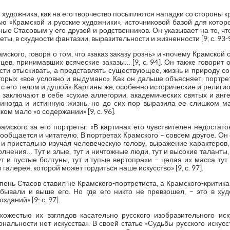
 художника, как на его творчество посыплются нападки со стороны к
ью «Крамской и русские художники», источниковой базой для котор
ные Стасовым у его друзей и родственников. Он указывает на то, чт
ты, в скудности фантазии, выразительности и жизненности [9, с. 93-9
кого, говоря о том, что «заказ заказу рознь» и «почему Крамской 
цев, принимавших всяческие заказы… [9, с. 94]. Он также говорит о
сти отыскивать, а представлять существующее, жизнь и природу со 
оторых «все условно и выдумано». Как он дальше объясняет, портре
 его телом и душой». Картины же, особенно исторические и религиоз
ни заключают в себе «сухие аллегории, академических святых и анг
иногда и истинную жизнь, но до сих пор выразила ее слишком м
ом мало «о содержании» [9, с. 96].
амского за его портреты: «В картинах его чувствителен недостаток
сообщается и читателю. В портретах Крамского – совсем другое. Он 
 и пристально изучал человеческую голову, выражение характеров
нения… Тут и злые, тут и ничтожные люди, тут и высокие таланты, т
тут и пустые болтуны, тут и тупые вертопрахи – целая их масса тут
галерея, которой может гордиться наше искусство» [9, с. 97].
пень Стасов ставил не Крамского-портретиста, а Крамского-критика
бывали и выше его. Но где его никто не превзошел, – это в худ
даний» [9: с. 97].
ожестью их взглядов касательно русского изобразительного иск
нальности нет искусства». В своей статье «Судьбы русского искусс