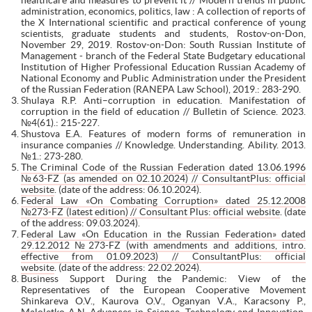
administration, economics, politics, law : A collection of reports of
the X International scientific and practical conference of young
scientists, graduate students and students, Rostov-on-Don,
November 29, 2019. Rostov-on-Don: South Russian Institute of
Management - branch of the Federal State Budgetary educational
Institution of Higher Professional Education Russian Academy of
National Economy and Public Administration under the President
of the Russian Federation (RANEPA Law School), 2019.: 283-290.
Shulaya R.P. Anti–corruption in education. Manifestation of
corruption in the field of education // Bulletin of Science. 2023.
№4(61).: 215-227.
Shustova E.A. Features of modern forms of remuneration in
insurance companies // Knowledge. Understanding. Ability. 2013.
№1.: 273-280.
The Criminal Code of the Russian Federation dated 13.06.1996
№63-FZ (as amended on 02.10.2024) // ConsultantPlus: official
website
. (date of the address: 06.10.2024).
Federal Law «On Combating Corruption» dated 25.12.2008
№273-FZ (latest edition) // Consultant Plus: official website
. (date
of the address: 09.03.2024).
F
ederal Law «On Education in the Russian Federation» dated
29.12.2012 №273-FZ (with amendments and additions, intro.
effective from 01.09.2023) // ConsultantPlus: official
website
. (date of the address: 22.02.2024).
Business Support During the Pandemic: View of the
Representatives of the European Cooperative Movement
Shinkareva O.V., Kaurova O.V., Oganyan V.A., Karacsony P.,
Maloletko A.N. Advances in Science, Technology and Innovation,