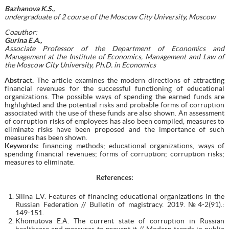
Bazhanova K.S.,
undergraduate of 2 course of the Moscow City University, Moscow
Coauthor:
Gurina E.A.,
Associate Professor of the Department of Economics and
Management at the Institute of Economics, Management and Law of
the Moscow City University, Ph.D. in Economics
Abstract.
The article examines the modern directions of attracting
financial revenues for the successful functioning of educational
organizations. The possible ways of spending the earned funds are
highlighted and the potential risks and probable forms of corruption
associated with the use of these funds are also shown. An assessment
of corruption risks of employees has also been compiled, measures to
eliminate risks have been proposed and the importance of such
measures has been shown.
Keywords:
financing methods; educational organizations, ways of
spending financial revenues; forms of corruption; corruption risks;
measures to eliminate.
References:
Silina L.V. Features of financing educational organizations in the
Russian Federation // Bulletin of magistracy. 2019. №4-2(91).:
149-151.
Khomutova E.A. The current state of corruption in Russian
healthcare and measures to prevent it // Modern trends in public