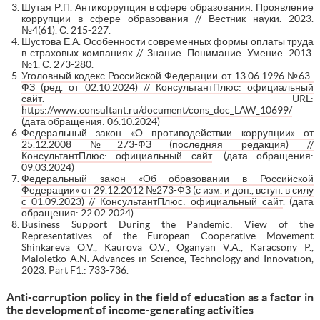
Шутая Р.П. Антикоррупция в сфере образования. Проявление
коррупции в сфере образования // Вестник науки. 2023.
№4(61). С. 215-227.
Шустова Е.А. Особенности современных формы оплаты труда
в страховых компаниях // Знание. Понимание. Умение. 2013.
№1. С. 273-280.
Уголовный кодекс Российской Федерации от 13.06.1996 №63-
ФЗ (ред. от 02.10.2024) // КонсультантПлюс: официальный
сайт
. URL:
https://www.consultant.ru/document/cons_doc_LAW_10699/
(дата обращения: 06.10.2024)
Федеральный закон «О противодействии коррупции» от
25.12.2008 №273-ФЗ (последняя редакция) //
КонсультантПлюс: официальный сайт
. (дата обращения:
09.03.2024)
Федеральный закон «Об образовании в Российской
Федерации» от 29.12.2012 №273-ФЗ (с изм. и доп., вступ. в силу
с 01.09.2023) // КонсультантПлюс: официальный сайт
. (дата
обращения: 22.02.2024)
Business Support During the Pandemic: View of the
Representatives of the European Cooperative Movement
Shinkareva O.V., Kaurova O.V., Oganyan V.A., Karacsony P.,
Maloletko A.N. Advances in Science, Technology and Innovation,
2023. Part F1.: 733-736.
Anti-corruption policy in the field of education as a factor in
the development of income-generating activities