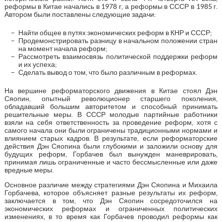
реформы в Китае начались в 1978 г, а реформы в СССР в 1985 г.
Автором были поставлены следующие задачи:
Найти общее в путях экономических реформ в КНР и СССР;
Продемонстрировать разницу в начальном положении стран
на момент начала реформ;
Рассмотреть взаимосвязь политической поддержки реформ
и их успеха;
Сделать вывод о том, что было различным в реформах.
На вершине реформаторского движения в Китае стоял Дэн
Сяопин, опытный революционер старшего поколения,
обладавший большим авторитетом и способный принимать
решительные меры. В СССР молодые партийные работники
взяли на себя ответственность за проведение реформ, хотя с
самого начала они были ограничены традиционными нормами и
влиянием старых кадров. В результате, если реформаторские
действия Дэн Сяопина были глубокими и заложили основу для
будущих реформ, Горбачев был вынужден маневрировать,
принимая лишь ограниченные и часто бессмысленные или даже
вредные меры.
Основное различие между стратегиями Дэн Сяопина и Михаила
Горбачева, которое объясняет разные результаты их реформ,
заключается в том, что Дэн Сяопин сосредоточился на
экономических реформах и ограниченных политических
изменениях, в то время как Горбачев проводил реформы как