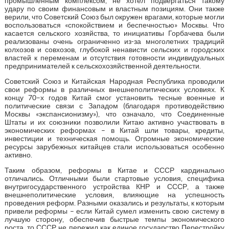
промышленным комплексом, не хотел подвергаться такому
удару по своим финансовым и властным позициям. Они также
верили, что Советский Союз был окружен врагами, которые могли
воспользоваться «спокойствием и беспечностью» Москвы. Что
касается сельского хозяйства, то инициативы Горбачева были
реализованы очень ограниченно из-за многолетних традиций
колхозов и совхозов, глубокой ненависти сельских и городских
властей к переменам и отсутствия готовности индивидуальных
предпринимателей к сельскохозяйственной деятельности.
Советский Союз и Китайская Народная Республика проводили
свои реформы в различных внешнеполитических условиях. К
концу 70–х годов Китай смог установить тесные военные и
политические связи с Западом (благодаря противодействию
Москвы «экспансионизму»), что означало, что Соединенные
Штаты и их союзники позволили Китаю активно участвовать в
экономических реформах – в Китай шли товары, кредиты,
инвестиции и техническая помощь. Огромные экономические
ресурсы зарубежных китайцев стали использоваться особенно
активно.
Таким образом, реформы в Китае и СССР кардинально
отличались. Отличными были стартовые условия, специфика
внутригосударственного устройства КНР и СССР, а также
внешнеполитические условия, влияющие на успешность
проведения реформ. Разными оказались и результаты, к которым
привели реформы – если Китай сумел изменить свою систему в
лучшую сторону, обеспечив быстрые темпы экономического
роста, то СССР не пережил как единое государство Перестройку