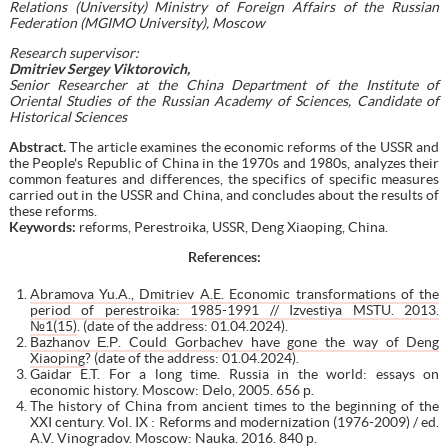
Relations (University) Ministry of Foreign Affairs of the Russian
Federation (MGIMO University), Moscow
Research supervisor
:
Dmitriev Sergey Viktorovich,
Senior Researcher at the China Department of the Institute of
Oriental Studies of the Russian Academy of Sciences, Candidate of
Historical Sciences
Abstract.
Тhe article examines the economic reforms of the USSR and
the People's Republic of China in the 1970s and 1980s, analyzes their
common features and differences, the specifics of specific measures
carried out in the USSR and China, and concludes about the results of
these reforms.
Keywords:
reforms, Perestroika, USSR, Deng Xiaoping, China.
References
:
Abramova Yu.A., Dmitriev A.E. Economic transformations of the
period of perestroika: 1985-1991 // Izvestiya MSTU. 2013.
№1(15)
. (date of the address: 01.04.2024).
Bazhanov Е.Р. Could Gorbachev have gone the way of Deng
Xiaoping
? (date of the address: 01.04.2024).
Gaidar E.T. For a long time. Russia in the world: essays on
economic history. Moscow: Delo, 2005. 656 р.
The history of China from ancient times to the beginning of the
XXI century. Vol. IX : Reforms and modernization (1976-2009) / ed.
A.V. Vinogradov. Moscow: Nauka. 2016. 840 р.