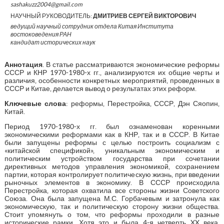
sashakuzz2004@gmail.com
НАУЧНЫЙ РУКОВОДИТЕЛЬ:
ДМИТРИЕВ СЕРГЕЙ ВИКТОРОВИЧ
ведущий научный сотрудник отдела Китая Института
востоковедения РАН
кандидат исторических наук
Аннотация
. В статье рассматриваются экономические реформы
СССР и КНР 1970-1980-х гг., анализируются их общие черты и
различия, особенности конкретных мероприятий, проведенных в
СССР и Китае, делается вывод о результатах этих реформ.
Ключевые слова
: реформы, Перестройка, СССР, Дэн Сяопин,
Китай.
Период 1970-1980-х гг. был ознаменован коренными
экономическими реформами как в КНР, так и в СССР. В Китае
были запущены реформы с целью построить социализм с
«китайской спецификой», уникальным экономическим и
политическим устройством государства при сочетании
директивных методов управления экономикой, сохранением
партии, которая контролирует политическую жизнь, при введении
рыночных элементов в экономику. В СССР происходила
Перестройка, которая охватила все стороны жизни Советского
Союза. Она была запущена М.С. Горбачевым и затронула как
экономическую, так и политическую сторону жизни общества.
Стоит упомянуть о том, что реформы проходили в разные
исторические рамки. Хотя это и была 4-я четверть XX века,