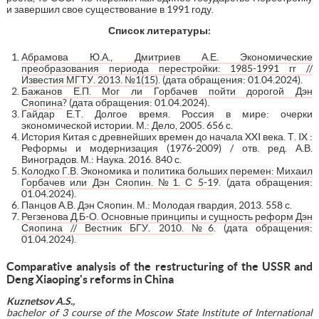
и завершил свое существование в 1991 году.
Список литературы:
Абрамова Ю.А., Дмитриев А.Е. Экономические
преобразования периода перестройки: 1985-1991 гг //
Известия МГТУ. 2013. №1(15)
. (дата обращения: 01.04.2024).
Бажанов Е.П. Мог ли Горбачев пойти дорогой Дэн
Сяопина
? (дата обращения: 01.04.2024).
Гайдар Е.Т. Долгое время. Россия в мире: очерки
экономической истории. М.: Дело, 2005. 656 с.
История Китая с древнейших времен до начала XXI века. Т. IX :
Реформы и модернизация (1976-2009) / отв. ред. А.В.
Виноградов. М.: Наука. 2016. 840 с.
Колодко Г.В. Экономика и политика больших перемен: Михаил
Горбачев или Дэн Сяопин. №1. С 5-19
. (дата обращения:
01.04.2024).
Панцов А.В. Дэн Сяопин. М.: Молодая гвардия, 2013. 558 с.
Регзенова Д.Б-О. Основные принципы и сущность реформ Дэн
Сяопина // Вестник БГУ. 2010. №6
. (дата обращения:
01.04.2024).
Comparative analysis of the restructuring of the USSR and
Deng Xiaoping's reforms in China
Kuznetsov A.S.,
bachelor of 3 course of the
Moscow State Institute of International