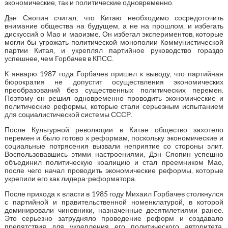
экономические, так и политические одновременно.
Дэн Сяопин считал, что Китаю необходимо сосредоточить
внимание общества на будущем, а не на прошлом, и избегать
дискуссий о Мао и маоизме. Он избегал экспериментов, которые
могли бы угрожать политической монополии Коммунистической
партии Китая, и укреплял партийное руководство гораздо
успешнее, чем Горбачев в КПСС.
К январю 1987 года Горбачев пришел к выводу, что партийная
бюрократия не допустит осуществления экономических
преобразований без существенных политических перемен.
Поэтому он решил одновременно проводить экономические и
политические реформы, которые стали серьезным испытанием
для социалистической системы СССР.
После Культурной революции в Китае общество захотело
перемен и было готово к реформам, поскольку экономические и
социальные потрясения вызвали неприятие со стороны элит.
Воспользовавшись этими настроениями, Дэн Сяопин успешно
объединил политическую коалицию и стал преемником Мао,
после чего начал проводить экономические реформы, которые
укрепили его как лидера-реформатора.
После прихода к власти в 1985 году Михаил Горбачев столкнулся
с партийной и правительственной номенклатурой, в которой
доминировали чиновники, назначенные десятилетиями ранее.
Это серьезно затрудняло проведение реформ и создавало
препятствия для укрепления его политического авторитета,