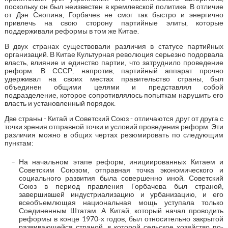
поскольку он был неизвестен в кремлевской политике. В отличие
от Дэн Сяопина, Горбачев не смог так быстро и энергично
привлечь на свою сторону партийные элиты, которые
поддерживали реформы в том же Китае.
В двух странах существовали различия в статусе партийных
организаций. В Китае Культурная революция серьезно подорвала
власть, влияние и единство партии, что затруднило проведение
реформ. В СССР, напротив, партийный аппарат прочно
удерживал на своих местах правительство страны, был
объединен общими целями и представлял собой
подразделение, которое сопротивлялось попыткам нарушить его
власть и установленный порядок.
Две страны - Китай и Советский Союз - отличаются друг от друга с
точки зрения отправной точки и условий проведения реформ. Эти
различия можно в общих чертах резюмировать по следующим
пунктам:
На начальном этапе реформ, инициированных Китаем и
Советским Союзом, отправная точка экономического и
социального развития была совершенно иной. Советский
Союз в период правления Горбачева был страной,
завершившей индустриализацию и урбанизацию, и его
всеобъемлющая национальная мощь уступала только
Соединенным Штатам. А Китай, который начал проводить
реформы в конце 1970-х годов, был относительно закрытой
развивающейся страной, в которой сельское хозяйство по-