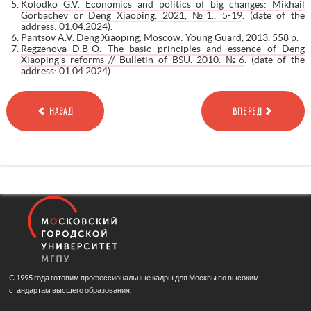
Kolodko G.V. Economics and politics of big changes: Mikhail
Gorbachev or Deng Xiaoping. 2021, №1.: 5-19
. (date of the
address: 01.04.2024).
Pantsov A.V. Deng Xiaoping. Moscow: Young Guard, 2013. 558 p.
Regzenova D.B-О. The basic principles and essence of Deng
Xiaoping's reforms // Bulletin of BSU. 2010. №6
. (date of the
address: 01.04.2024).
НАЗАД
ВПЕРЕД
С 1995 года готовим профессиональные кадры для Москвы по высоким
стандартам высшего образования.