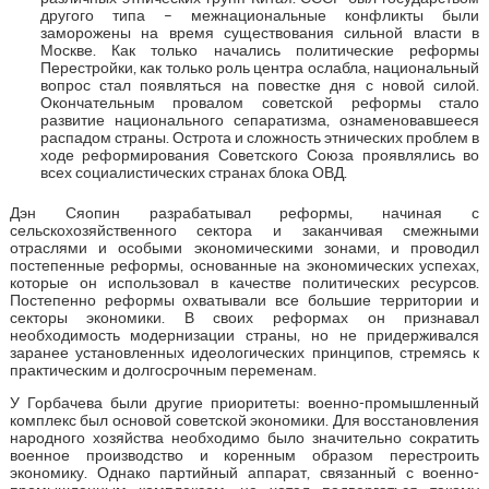
другого типа – межнациональные конфликты были
заморожены на время существования сильной власти в
Москве. Как только начались политические реформы
Перестройки, как только роль центра ослабла, национальный
вопрос стал появляться на повестке дня с новой силой.
Окончательным провалом советской реформы стало
развитие национального сепаратизма, ознаменовавшееся
распадом страны. Острота и сложность этнических проблем в
ходе реформирования Советского Союза проявлялись во
всех социалистических странах блока ОВД.
Дэн Сяопин разрабатывал реформы, начиная с
сельскохозяйственного сектора и заканчивая смежными
отраслями и особыми экономическими зонами, и проводил
постепенные реформы, основанные на экономических успехах,
которые он использовал в качестве политических ресурсов.
Постепенно реформы охватывали все большие территории и
секторы экономики. В своих реформах он признавал
необходимость модернизации страны, но не придерживался
заранее установленных идеологических принципов, стремясь к
практическим и долгосрочным переменам.
У Горбачева были другие приоритеты: военно-промышленный
комплекс был основой советской экономики. Для восстановления
народного хозяйства необходимо было значительно сократить
военное производство и коренным образом перестроить
экономику. Однако партийный аппарат, связанный с военно-