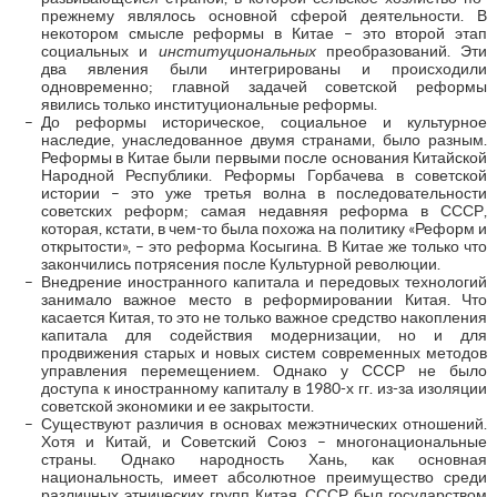
прежнему являлось основной сферой деятельности. В
некотором смысле реформы в Китае – это второй этап
социальных и
институциональных
преобразований. Эти
два явления были интегрированы и происходили
одновременно; главной задачей советской реформы
явились только институциональные реформы.
До реформы историческое, социальное и культурное
наследие, унаследованное двумя странами, было разным.
Реформы в Китае были первыми после основания Китайской
Народной Республики. Реформы Горбачева в советской
истории – это уже третья волна в последовательности
советских реформ; самая недавняя реформа в СССР,
которая, кстати, в чем-то была похожа на политику «Реформ и
открытости», – это реформа Косыгина. В Китае же только что
закончились потрясения после Культурной революции.
Внедрение иностранного капитала и передовых технологий
занимало важное место в реформировании Китая. Что
касается Китая, то это не только важное средство накопления
капитала для содействия модернизации, но и для
продвижения старых и новых систем современных методов
управления перемещением. Однако у СССР не было
доступа к иностранному капиталу в 1980-х гг. из-за изоляции
советской экономики и ее закрытости.
Существуют различия в основах межэтнических отношений.
Хотя и Китай, и Советский Союз – многонациональные
страны. Однако народность Хань, как основная
национальность, имеет абсолютное преимущество среди
различных этнических групп Китая. СССР был государством