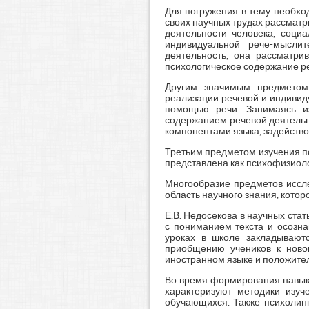
Для погружения в тему необход
своих научных трудах рассматр
деятельности человека, соци
индивидуальной рече-мыслит
деятельность, она рассматри
психологическое содержание реч
Другим значимым предметом 
реализации речевой и индивид
помощью речи. Занимаясь из
содержанием речевой деятельно
компонентами языка, задейств
Третьим предметом изучения пс
представлена как психофизиол
Многообразие предметов иссле
область научного знания, которо
Е.В. Недосекова в научных стат
с пониманием текста и осозн
уроках в школе закладываютс
приобщению учеников к ново
иностранном языке и положител
Во время формирования навыко
характеризуют методики изуч
обучающихся. Также психолинг