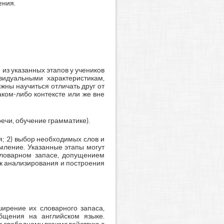
ения.
 из указанных этапов у учеников
видуальными характеристикам,
жны научиться отличать друг от
аком-либо контексте или же вне
ечи, обучение грамматике).
я; 2) выбор необходимых слов и
мление. Указанные этапы могут
словарном запасе, допущением
к анализирования и построения
ирение их словарного запаса,
бщения на английском языке.