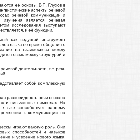
аются её основы. В.П. Глухов в
ингвистические аспекты речевой
ессах речевой коммуникации и
м изучения является речевая
метом исследования выступают
ествляется, и её функции.
емый как ведущий инструмент
олов языка во время общения с
имание на взаимосвязи между
дится связь между структурой и
ечевой деятельности, т.е. речь
ий.
редставляет собой комплексную
нная разновидность речи связана
ах и письменных символах. На
м языке способствует раннему
тремления к коммуникации на
цессы играют важную роль. Они
ковых способностей и навыков
ение и усвоение нового языка,