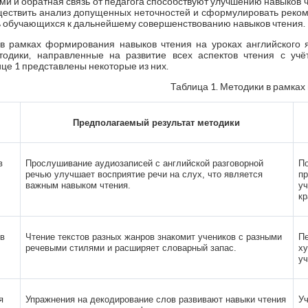
и и обратная связь от педагога способствуют улучшению навыков 
ществить анализ допущенных неточностей и сформулировать реком
ь обучающихся к дальнейшему совершенствованию навыков чтения.
в рамках формирования навыков чтения на уроках английского 
тодики, направленные на развитие всех аспектов чтения с учёт
ице 1 представлены некоторые из них.
Таблица 1. Методики в рамках
Предполагаемый результат методики
в
Прослушивание аудиозаписей с английской разговорной
По
речью улучшает восприятие речи на слух, что является
пр
важным навыком чтения.
уч
кр
ов
Чтение текстов разных жанров знакомит учеников с разными
Пе
речевыми стилями и расширяет словарный запас.
ху
уч
я
Упражнения на декодирование слов развивают навыки чтения
Уч