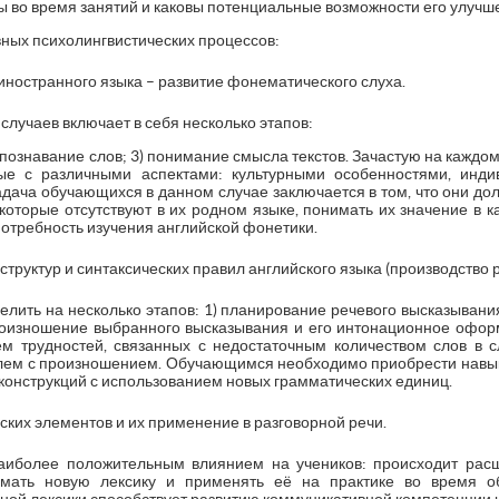
 во время занятий и каковы потенциальные возможности его улучш
ных психолингвистических процессов:
иностранного языка – развитие фонематического слуха.
случаев включает в себя несколько этапов:
спознавание слов; 3) понимание смысла текстов. Зачастую на каждом
ные с различными аспектами: культурными особенностями, инди
адача обучающихся в данном случае заключается в том, что они дол
, которые отсутствуют в их родном языке, понимать их значение в к
потребность изучения английской фонетики.
труктур и синтаксических правил английского языка (производство р
елить на несколько этапов: 1) планирование речевого высказывани
произношение выбранного высказывания и его интонационное офор
ем трудностей, связанных с недостаточным количеством слов в 
лем с произношением. Обучающимся необходимо приобрести навы
конструкций с использованием новых грамматических единиц.
ких элементов и их применение в разговорной речи.
аиболее положительным влиянием на учеников: происходит расш
имать новую лексику и применять её на практике во время о