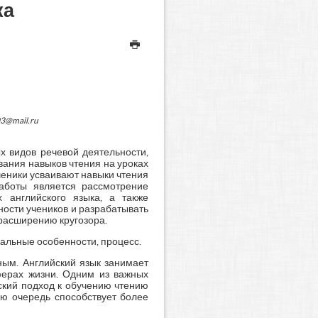
ка
03@mail.ru
х видов речевой деятельности,
ания навыков чтения на уроках
ченики усваивают навыки чтения
аботы является рассмотрение
 английского языка, а также
ности учеников и разрабатывать
расширению кругозора.
уальные особенности, процесс.
ным. Английский язык занимает
ферах жизни. Одним из важных
ский подход к обучению чтению
ою очередь способствует более