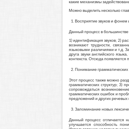
какие механизмы задействованы
Можно выделить несколько глав
Восприятие звуков и фонем 
Данный процесс в большинстве 
1) идентификация звуков; 2) ра
возникают трудности, связан
языковыми различиями и т.д. З
друга звуки английского языка
контекста. Отсюда появляется 
Понимание грамматических с
Этот процесс также можно разд
грамматических структур; 3) 
сопровождаться возникновени
грамматических ошибок и проб
предложений и других речевых 
Запоминание новых лексичес
Данный процесс отличается н
улучшается способность пон