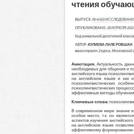
чтения обучающ
ВЫПУСК:
№4(60) ИССЛЕДОВАН
ОПУБЛИКОВАНО:
30 АПРЕЛЯ 202
Код уникальной десятичной класс
АВТОР:
КУЛИЕВА ЛАЛЕ РОВШАН
магистрант 2 курса, Московский го
Аннотация.
Актуальность данн
необходимых для общения и по
английского языка психолингви
на английском языке и как 
психолингвистических особе
психолингвистических процессо
эффективные методы обучения 
Ключевые слова:
психолингвис
В современном мире знание ин
особое место, т.к. он являе
аспектов изучения английског
на английском языке позволяе
эффективному формированию н