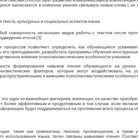
ной лексики способствует развитию коммуникативной компетенции 
ихся заключается в освоении умения связывать новые слова с их 
текста, культурных и социальных аспектов языка.
бой совокупность нескольких видов работы с текстом после проч
дведение итогов [3].
их процессов позволяют определить, как обучающиеся усваивают
его преподавания, разработать программы обучения иностранным
ственное влияние психолингвистические особенности учеников.
нности формирования навыков чтения обучающихся на уроках 
ингвистических факторов, которые могут воздействовать на 
 распространёнными и важными психолингвистическими особеннос
– это один из важнейших критериев, влияющих на качество приоб
т более эффективным и продуктивным в том случае, если желан
информацию будет поддерживаться на протяжении всего процесса о
ции, такие как грамматика, лексика, произношение, а также 
о использования языка, тесно связаны навыками чтения. Соотве