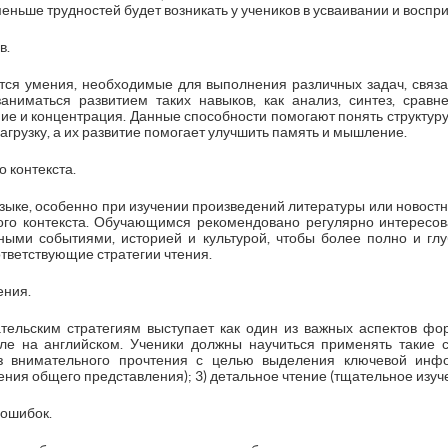
еньше трудностей будет возникать у учеников в усваивании и воспри
в.
тся умения, необходимые для выполнения различных задач, свя
аниматься развитием таких навыков, как анализ, синтез, сравн
е и концентрация. Данные способности помогают понять структуру 
грузку, а их развитие помогает улучшить память и мышление.
 контекста.
языке, особенно при изучении произведений литературы или новостн
ого контекста. Обучающимся рекомендовано регулярно интересо
вными событиями, историей и культурой, чтобы более полно и г
ответствующие стратегии чтения.
ения.
тельским стратегиям выступает как один из важных аспектов фо
ле на английском. Ученики должны научиться применять такие ст
з внимательного прочтения с целью выделения ключевой инфо
ения общего представления); 3) детальное чтение (тщательное изуче
 ошибок.