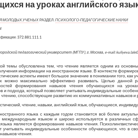
ихся на уроках английского язы
ИЯ МОЛОДЫХ УЧЕНЫХ
РАЗДЕЛ:
ПСИХОЛОГО-ПЕДАГОГИЧЕСКИЕ НАУКИ
4
ификации:
372.881.111.1
родской педагогический университет (МГПУ), г. Москва, e-mail: kuliyeva.lale
ой темы обусловлена тем, что чтение является одним из основны
лучения информации на иностранном языке. В контексте формиров
стические аспекты имеют большое значение в понимании того, как у
их можно максимально эффективно развивать. Целью данной р
нностей формирования навыков чтения обучающихся на уроках
в и подхода, который позволяет учитывать индивидуальные особен
чтению, способствующие развитию их коммуникативных навыков и 
тический, чтение, навыки, английский язык, обучающиеся, индивид
остранного языка с каждым годом становится всё более актуаль
тся международным языком и широко используется в различных с
о языка является формирование навыков чтения. Психолингвистиче
т учитывать индивидуальные особенности обучающихся, что в св
авыков чтения.