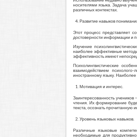
Использование недавно выучен
носителями языка. Задача учащ
различных контекстах.
Развитие навыков понимания 
Этот процесс представляет со
достоверности информации и по
Изучение психолингвистическ
наиболее эффективные методы 
эффективность имеют непосред
Психолингвистические особе
взаимодействием психолого-л
иностранному языку. Наиболее
Мотивация и интерес.
Заинтересованность учеников 
чтения. Их формирование буде
текста, осознать прочитанную 
Уровень языковых навыков.
Различные языковые компетен
необходимые для продуктивног