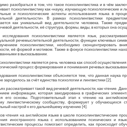
имо разобраться в том, что такое психолингвистика и в чём заключ
ивает психолингвистику как «науку, изучающую психологические и л
альные и психологические аспекты использования языка в проц
ельной деятельности». В рамках психолингвистики предмето
вается как уникальный вид деятельности человека. Также пред
евой деятельности, её структура, формы, виды, в которых она осущ
исследования психолингвистики является язык, рассматрива
уальной речемыслительной деятельности, функции ключевых симв
учением психолингвистики, необходимо сконцентрировать вн
сти, её формой и мотивом. Также в фокусе психолингвистики нахо
ованными в высказывании.
ихолингвистики является речь человека как способ осуществления р
огический процесс формирования и понимания речевых высказыван
дования психолингвистики объясняется тем, что данная наука п
е зародилось за счёт единства психологии и лингвистики [2].
ьях рассматривает такой вид речевой деятельности, как чтение. Да
анием информации, которая закодирована в графических элемент
я его основы. Подготовительный этап к чтению на английско
му лингвистическому сообществу, формирует у обучающихся с
ьный настрой к его дальнейшему изучению [4].
в чтения на английском языке в школе психолингвистические про
ения иностранного языка с использованием психических и язы
вистические процессы помогают определить, как происходит обуч