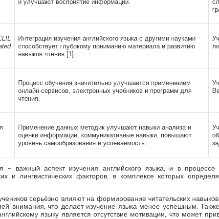
и улучшают восприятие информации.
сл
гр
CLIL
Интеграция изучения английского языка с другими науками
Уч
ated
способствует глубокому пониманию материала и развитию
лю
навыков чтения [1].
Процесс обучения значительно улучшается применением
Уч
онлайн-сервисов, электронных учебников и программ для
Ве
чтения.
я
Применение данных методик улучшают навыки анализа и
Уч
оценки информации, коммуникативные навыки, повышают
об
уровень самообразования и успеваемость.
за
я – важный аспект изучения английского языка, и в процесс
ких и лингвистических факторов, в комплексе которых определ
учеников серьёзно влияют на формирование читательских навыков, 
ией внимания, что делает изучение языка менее успешным. Так
нглийскому языку является отсутствие мотивации, что может прив