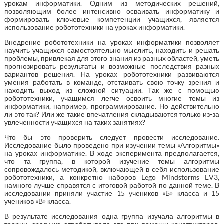
урокам информатики. Одним из методических решений,
позволяющим более интенсивно осваивать информатику и
формировать ключевые компетенции учащихся, является
использование робототехники на уроках информатики.
Внедрение робототехники на уроках информатики позволяет
научить учащихся самостоятельно мыслить, находить и решать
проблемы, привлекая для этого знания из разных областей, уметь
прогнозировать результаты и возможные последствия разных
вариантов решения. На уроках робототехники развиваются
умения работать в команде, отстаивать свою точку зрения и
находить выход из сложной ситуации. Так же с помощью
робототехники, учащимся легче освоить многие темы из
информатики, например, программирование. Но действительно
ли это так? Или же такие впечатления складываются только из-за
увлеченности учащихся на таких занятиях?
Что бы это проверить следует провести исследование.
Исследование было проведено при изучении темы «Алгоритмы»
на уроках информатике. В ходе эксперимента предполагается,
что та группа, в которой изучение темы алгоритмы
сопровождалось методикой, включающей в себя использование
робототехники, а конкретно наборов Lego Mindstorms EV3,
намного лучше справятся с итоговой работой по данной теме. В
исследовании приняли участие 15 учеников «Б» класса и 15
учеников «В» класса.
В результате исследования одна группа изучала алгоритмы в