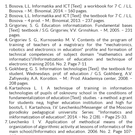
Bosova, L.L. Informatika and ICT [Text]: a workbook for 7 C. / L.L.
Bosova. – M.: Binomial, 2014. – 160 pages.
Bosova, L.L. Informatika and ICT [Text]: the textbook for 7 C. / L.L.
Bosova. – 4 prod. – M.: Binomial, 2013. – 237 pages.
Grigoriev, S. G. Education informatization. Fundamental bases
[Text]: textbook / S.G. Grigoriev, V.V. Grinshkun. – M, 2005. – 231
pages.
Grigoriev S. G., Kurnosenko M. V. Contents of the program of
training of teachers of a magistracy for the "mechatronics,
robotics and electronics in education" profile and formation of
technical competences of subject domain "mathematics and
informatics"//Informatization of education and technique of
electronic training 2016. No. 2. Page 7-11
Gokhberg, G. S. Information technologies [Text]: the textbook for
student. Wednesdays. prof. of education / G.S. Gokhberg, A.V.
Zafiyevsky, A.A. Korotkin. – M.: Prod. Akademiya center, 2008. –
208 pages.
Kartashova L. I. A technique of training in information
technologies of pupils of osknovny school in the conditions of
fundamentalization of education [Text]: studies. - a method. a grant
for students пед. higher education institution. and high fur
boots/L. I. Kartashova, I.V. Levchenko//Messenger of the Moscow
gorodksky pedagogical university. Series: "Informatics and
inkformatization of education", 2014. – No. 2 (28). – Page 25-33.
Levchenko I. V. Application of methodical means of the
organization of algorithmic activity at lessons of informatics of the
main school//Informatics and education. 2006. No. 2. Page 107-