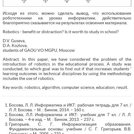
Исходя из этого, можно сделать вывод, что использование
робототехники на уроках информатики, действительно
благоприятно сказывается на результатах освоения материала.
Robotics - benefit or distraction? Is it worth to study in school?
D.V. Guseva,
D.A. Kozlova,
students of GAOU VO MGPU, Moscow
Abstract. In this paper, we have considered the problem of the
introduction of robotics in the educational process. A study was
conducted, to which goal was to find out if that increases students '
learning outcomes in technical disciplines by using the methodology
includes the use of robotics.
Key words: robotics, algorithm, computer science, education, result.
Босова, Л. Л. Информатика и ИКТ: рабочая тетрадь для 7 кл. /
Л. Л. Босова. – М. : Бином, 2014. – 160 с.
Босова, Л.Л. Информатика и ИКТ: учебник для 7 кл. / Л. Л.
Босова. – 4-е изд. – М. : Бином, 2013. – 237 с.
Григорьев, С. Г. Информатизация образования.
Фундаментальные основы: учебник / С. Г. Григорьев, В.В.
Гриншкун. – М., 2005. – 231 с.