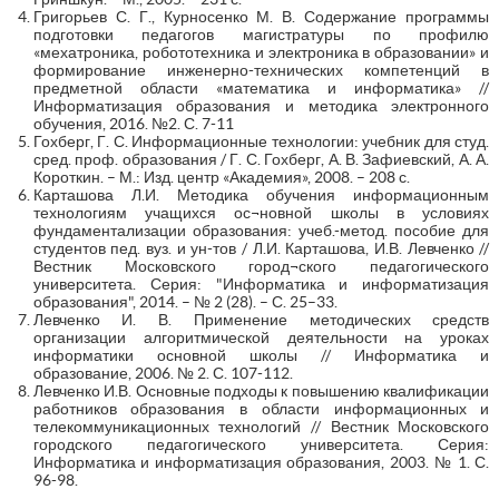
Григорьев С. Г., Курносенко М. В. Содержание программы
подготовки педагогов магистратуры по профилю
«мехатроника, робототехника и электроника в образовании» и
формирование инженерно-технических компетенций в
предметной области «математика и информатика» //
Информатизация образования и методика электронного
обучения, 2016. №2. С. 7-11
Гохберг, Г. С. Информационные технологии: учебник для студ.
сред. проф. образования / Г. С. Гохберг, А. В. Зафиевский, А. А.
Короткин. – М.: Изд. центр «Академия», 2008. – 208 с.
Карташова Л.И. Методика обучения информационным
технологиям учащихся ос¬новной школы в условиях
фундаментализации образования: учеб.-метод. пособие для
студентов пед. вуз. и ун-тов / Л.И. Карташова, И.В. Левченко //
Вестник Московского город¬ского педагогического
университета. Серия: "Информатика и информатизация
образования", 2014. – № 2 (28). – С. 25–33.
Левченко И. В. Применение методических средств
организации алгоритмической деятельности на уроках
информатики основной школы // Информатика и
образование, 2006. № 2. С. 107-112.
Левченко И.В. Основные подходы к повышению квалификации
работников образования в области информационных и
телекоммуникационных технологий // Вестник Московского
городского педагогического университета. Серия:
Информатика и информатизация образования, 2003. № 1. С.
96-98.