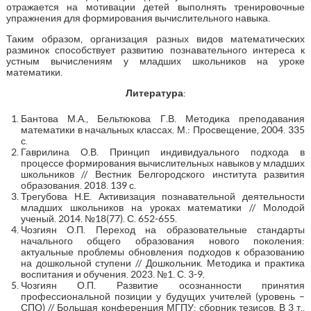
отражается на мотивации детей выполнять тренировочные
упражнения для формирования вычислительного навыка.
Таким образом, организация разных видов математических
разминок способствует развитию познавательного интереса к
устным вычислениям у младших школьников на уроке
математики.
Литература
:
Бантова М.А., Бельтюкова Г.В. Методика преподавания
математики в начальных классах. М.: Просвещение, 2004. 335
с.
Гаврилина О.В. Принцип индивидуального подхода в
процессе формирования вычислительных навыков у младших
школьников // Вестник Белгородского института развития
образования. 2018. 139 с.
Трегубова Н.Е. Активизация познавательной деятельности
младших школьников на уроках математики // Молодой
ученый. 2014. №18(77). С. 652-655.
Чозгиян О.П. Переход на образовательные стандарты
начального общего образования нового поколения:
актуальные проблемы обновления подходов к образованию
на дошкольной ступени // Дошкольник. Методика и практика
воспитания и обучения. 2023. №1. С. 3-9.
Чозгиян О.П. Развитие осознанности принятия
профессиональной позиции у будущих учителей (уровень –
СПО) // Большая конференция МГПУ: сборник тезисов. В 3 т.,