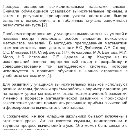
Процесс овладения вычислительными навыками сложен.
Сначала обучающиеся усваивают вычислительные приемы, а
затем в результате тренировок учатся достаточно быстро
выполнять вычисления, а в табличных случаях запоминают
результаты наизусть [2].
Проблема формирования у учащихся вычислительных умений и
навыков всегда привлекала особое внимание психологов,
методистов, учителей. В методике преподавания математики
этим занимались такие деятели, как: Е.С. Дубинчук, А.А. Столяр,
С.С. Минаева, Н.Л. Стефанова, Я.Ф. Чекмарева, М.А. Бантова, М.И.
Моро, Н.Б. Истомина, С.Е. Царева и др. Каждое из их
исследований внесло определенный вклад в разработку и
совершенствование той методической системы, которая
используется в практике обучения и нашла отражение в
учебниках математики [1].
Для развития у учащихся вычислительных навыков используют
разные методы, формы и приёмы работы, например организация
на каждом уроке математики этапа математической разминки.
Именно в процессе математической разминки и происходит
закрепление умения применять различные приёмы вычислений
и формирование вычислительного навыка.
К сожалению, не все младшие школьники бывают включены в
этот этап урока. Им он кажется скучным, неинтересным и
трудным процесс вычислений в уме. Это может быть связано с
некоторыми причинами.