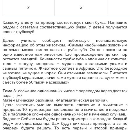
У
Б
Каждому ответу на пример соответствует своя буква. Напишите
рядом с ответами соответствующую букву. У детей получается
слово: трубкозуб.
Далее учитель сообщает небольшую познавательную
информацию об этом животном: «Самым необычным животным
на земле можно смело назвать трубкозуба. Он не похож ни на
одно известное нам животное. Его происхождение до сих пор
остается загадкой. Конечности трубкозуба напоминают копытца,
тело – кенгуру, мордочка – муравьеда с заячьими ушами и
свиным пятачком. Животное обитает в Африке. Это безобидное
животное, живущее в норах. Они отличные землекопы. Питается
трубкозуб муравьями, личинками жуков и саранчи, за сутки может
съесть более 50 тысяч насекомых».
Тема 3
: сложение однозначных чисел с переходом через десяток
вида (…)+7.
Математическая разминка: «Математическая цепочка».
Цель: закрепить умение выполнять сложение и вычитание в
пределах 10, нумерационное сложение и вычитание в пределах
20 и табличное сложение однозначных чисел изученных случаев.
Задание: Сейчас мы будем решать примеры в командах. Каждый
ряд – это одна команда. Вам будут диктовать примеры, а вы по
очереди будете решать. То есть первый и второй примеры