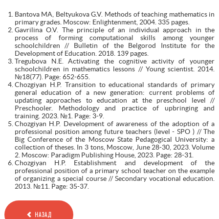
Bantova MA, Beltyukova G.V. Methods of teaching mathematics in
primary grades. Moscow: Enlightenment, 2004. 335 pages.
Gavrilina O.V. The principle of an individual approach in the
process of forming computational skills among younger
schoolchildren // Bulletin of the Belgorod Institute for the
Development of Education. 2018. 139 pages.
Tregubova N.E. Activating the cognitive activity of younger
schoolchildren in mathematics lessons // Young scientist. 2014.
№18(77). Page: 652-655.
Chozgiyan H.P. Transition to educational standards of primary
general education of a new generation: current problems of
updating approaches to education at the preschool level //
Preschooler. Methodology and practice of upbringing and
training. 2023. №1. Page: 3-9.
Chozgiyan H.P. Development of awareness of the adoption of a
professional position among future teachers (level - SPO ) // The
Big Conference of the Moscow State Pedagogical University: a
collection of theses. In 3 tons, Moscow, June 28-30, 2023. Volume
2. Moscow: Paradigm Publishing House, 2023. Page: 28-31.
Chozgiyan H.P. Establishment and development of the
professional position of a primary school teacher on the example
of organizing a special course // Secondary vocational education.
2013. №11. Page: 35-37.
НАЗАД