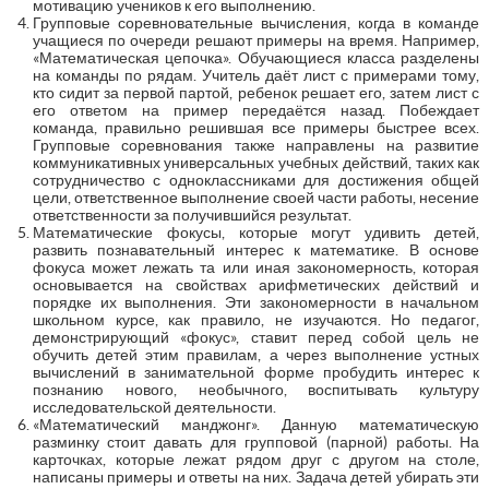
мотивацию учеников к его выполнению.
Групповые соревновательные вычисления, когда в команде
учащиеся по очереди решают примеры на время. Например,
«Математическая цепочка». Обучающиеся класса разделены
на команды по рядам. Учитель даёт лист с примерами тому,
кто сидит за первой партой, ребенок решает его, затем лист с
его ответом на пример передаётся назад. Побеждает
команда, правильно решившая все примеры быстрее всех.
Групповые соревнования также направлены на развитие
коммуникативных универсальных учебных действий, таких как
сотрудничество с одноклассниками для достижения общей
цели, ответственное выполнение своей части работы, несение
ответственности за получившийся результат.
Математические фокусы, которые могут удивить детей,
развить познавательный интерес к математике. В основе
фокуса может лежать та или иная закономерность, которая
основывается на свойствах арифметических действий и
порядке их выполнения. Эти закономерности в начальном
школьном курсе, как правило, не изучаются. Но педагог,
демонстрирующий «фокус», ставит перед собой цель не
обучить детей этим правилам, а через выполнение устных
вычислений в занимательной форме пробудить интерес к
познанию нового, необычного, воспитывать культуру
исследовательской деятельности.
«Математический манджонг». Данную математическую
разминку стоит давать для групповой (парной) работы. На
карточках, которые лежат рядом друг с другом на столе,
написаны примеры и ответы на них. Задача детей убирать эти