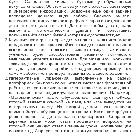
букве. Сопоставляя числа с буквами у обучающихся
получается слово. Об этом слове учитель рассказывает новую
и интересную информацию. Возможен ещё один вариант
проведения данного вида работы. Сначала учитель
показывает картинку или фотографию и спрашивает, знают ли
дети что это (или кто это). Для того, чтобы узнать, надо
выполнить математический диктант и сопоставить
получившийся ответ с буквой, которая ему соответствует.
Круговые примеры, которые для младших школьников можно
представить в виде красочной карточки для самостоятельного
выполнения, что повысит познавательную активность
учеников, будет способствовать развитию логического
мышления, укрепит навыки счета. Для младшего школьника
такой вид заданий хорош тем, что получение неверного ответа
не даст учащемуся перейти к следующему примеру, тем
самым ребенок контролирует правильность своего решения.
Интерактивные упражнения, выполненные на разных
платформах. Как правило они используются для фронтальной
работы, но при наличии планшетов в классе можно их давать
на парное или индивидуальное выполнение. Например,
«Математический пазл». Обучающиеся сканируют QR-код,
который является ссылкой на пазл, или игра выводится на
интерактивную доску. На каждой детали пазла написан
пример. Задача обучающегося его решить. Если пример будет
решён верно, то деталь пазла перевернется. Собранная
картинка пазла может стать проблемным вопросом, на
который они найдут ответ в течение урока, мотивирующим
словом и т.д. Сюрпризность итога этого упражнения повышает