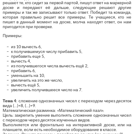
решают те, кто сидит за первой партой, пишут ответ на маркерной
доске и передают её дальше, следующие решают другие
примеры и так же записывают только ответ. Победит та команда,
которая правильно решит все примеры. Те учащиеся, кто не
пишет в данный момент на доске, молча находят ответ, он нам
пригодится при проверке.
Примеры:
из 10 вычесть 6,
к получившемуся числу прибавить 5,
прибавить еще 5,
вычесть 4,
из получившегося числа вычесть ещё 2,
прибавить 6,
уменьшить на 10,
увеличить на это же число,
вычесть ещё 5,
увеличить получившееся число на 7.
Тема 4
: сложение однозначных чисел с переходом через десяток
вида (…)+8, (…)+9.
Математическая разминка: «Математический пазл».
Цель: закрепить умение выполнять сложение однозначных чисел
с переходом через десяток изученных видов.
Выполняется или фронтально на интерактивной доске, или на
планшете, если есть необходимое оборудование в классе.