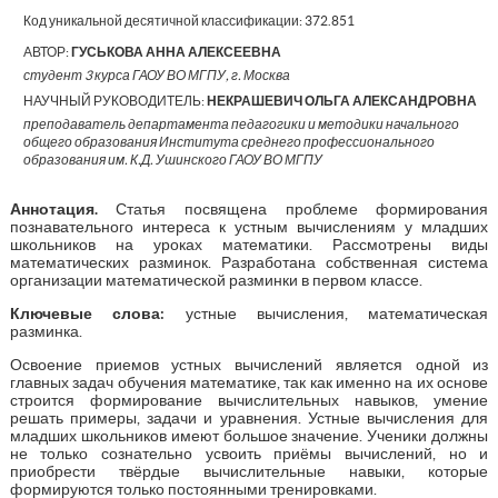
Код уникальной десятичной классификации:
372.851
АВТОР:
ГУСЬКОВА АННА АЛЕКСЕЕВНА
студент 3 курса ГАОУ ВО МГПУ, г. Москва
НАУЧНЫЙ РУКОВОДИТЕЛЬ:
НЕКРАШЕВИЧ ОЛЬГА АЛЕКСАНДРОВНА
преподаватель департамента педагогики и методики начального
общего образования Института среднего профессионального
образования им. К.Д. Ушинского ГАОУ ВО МГПУ
Аннотация.
Статья посвящена проблеме формирования
познавательного интереса к устным вычислениям у младших
школьников на уроках математики. Рассмотрены виды
математических разминок. Разработана собственная система
организации математической разминки в первом классе.
Ключевые слова:
устные вычисления, математическая
разминка.
Освоение приемов устных вычислений является одной из
главных задач обучения математике, так как именно на их основе
строится формирование вычислительных навыков, умение
решать примеры, задачи и уравнения. Устные вычисления для
младших школьников имеют большое значение. Ученики должны
не только сознательно усвоить приёмы вычислений, но и
приобрести твёрдые вычислительные навыки, которые
формируются только постоянными тренировками.