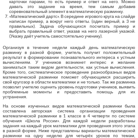
карточки парами, то есть пример и ответ на него. Можно
давать это задание на время, тем самым добавив
соревновательный элемент в математическую разминку.
«Математический дартс». В середине игрового круга на слайде
написан пример, а вокруг него ответы. (один верный, а 3 не
правильных). Задача обучающихся посчитать пример и
выбрать правильный ответ, указав на него лазерной указкой.
(Указку даёт учитель самостоятельно ученику).
Организуя в течение недели каждый день математическую
разминку в разной форме, учитель получит положительный
результат в формировании познавательного интереса к устным
вычислениям. У учеников возникнет интерес и желание
заниматься таким видом деятельности, как устные вычисления.
Кроме того, систематическое проведение разнообразных видов
математической разминки поможет обучающимся расширить
свой кругозор в области математики и не только. Так же разминка
позволит учителю оценить уровень подготовки учеников, выявить
проблемные моменты и предоставить помощь для их
устранения.
На основе изученных видов математической разминки была
составлена авторская система организации проведения
математической разминки в 1 классе в 4 четверти по системе
обучения «Школа России». Для каждой недели разработаны
задания на каждый урок математики для проведения этого этапа
в разной форме. Ниже представлены варианты математической
разминки на одну неделю для четырёх уроков по темам,