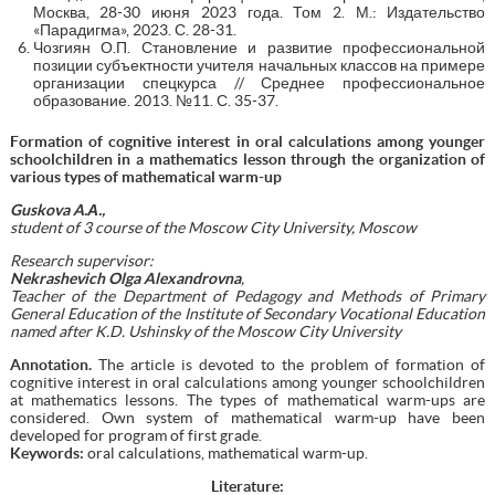
Москва, 28-30 июня 2023 года. Том 2. М.: Издательство
«Парадигма», 2023. С. 28-31.
Чозгиян О.П. Становление и развитие профессиональной
позиции субъектности учителя начальных классов на примере
организации спецкурса // Среднее профессиональное
образование. 2013. №11. С. 35-37.
Formation of cognitive interest in oral calculations among younger
schoolchildren in a mathematics lesson through the organization of
various types of mathematical warm-up
Guskova A.
А
.,
student of 3 course of the Moscow City University, Moscow
Research supervisor:
Nekrashevich Olga Alexandrovna
,
Teacher of the Department of Pedagogy and Methods of Primary
General Education of the Institute of Secondary Vocational Education
named after K.D. Ushinsky of the Moscow City University
Annotation.
The article is devoted to the problem of formation of
cognitive interest in oral calculations among younger schoolchildren
at mathematics lessons. The types of mathematical warm-ups are
considered. Own system of mathematical warm-up have been
developed for program of first grade.
Keywords:
oral calculations, mathematical warm-up.
Literature
: