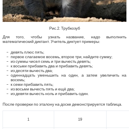
Рис.2. Трубкозуб
Для того, чтобы узнать название, надо выполнить
математический диктант. Учитель диктует примеры:
девять плюс пять;
первое слагаемое восемь, второе три, найдите сумму;
из суммы чисел семь и три вычесть девять;
к восьми прибавить два и прибавить девять;
из десяти вычесть два;
одиннадцать уменьшить на один, а затем увеличить на
восемь;
к семи прибавить пять;
из восьми вычесть пять и ещё два;
из девяти вычесть ноль и прибавить один.
После проверки по эталону на доске демонстрируется таблица.
1
19