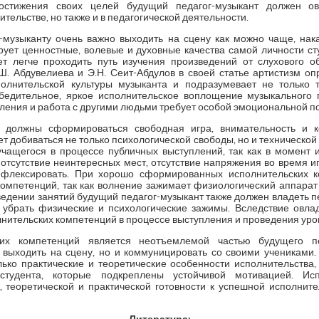
стижения своих целей будущий педагог-музыкант должен ов
ительстве, но также и в педагогической деятельности.
-музыканту очень важно выходить на сцену как можно чаще, нак
ет ценностные, волевые и духовные качества самой личности сту
ет легче проходить путь изучения произведений от слухового о
Ш. Абдувелиева и Э.Н. Сеит-Абдулов в своей статье артистизм опр
олнительской культуры музыканта и подразумевает не только 
едительное, яркое исполнительское воплощение музыкального пр
пления и работа с другими людьми требует особой эмоциональной по
 должны сформироваться свободная игра, внимательность и к
т добиваться не только психологической свободы, но и технической 
учащегося в процессе публичных выступлений, так как в момент 
отсутствие неинтересных мест, отсутствие напряжения во время иг
флексировать. При хорошо сформированных исполнительских к
компетенций, так как волнение зажимает физиологический аппарат
едении занятий будущий педагог-музыкант также должен владеть п
 убрать физические и психологические зажимы. Вследствие овл
нительских компетенций в процессе выступления и проведения уро
их компетенций является неотъемлемой частью будущего пе
 выходить на сцену, но и коммуницировать со своими учениками.
ко практические и теоретические особенности исполнительства,
-студента, которые подкреплены устойчивой мотивацией. Исп
, теоретической и практической готовности к успешной исполнит