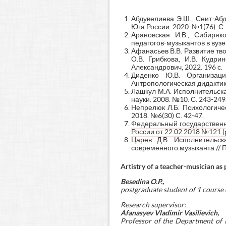
Абдувелиева Э.Ш., Сеит-Абд
Юга России. 2020. №1(76). С.
Арановская И.В., Сибиряк
педагогов-музыкантов в вузе 
Афанасьев В.В. Развитие тв
О.В. Грибкова, И.В. Кудри
Александрович, 2022. 196 с.
Диденко Ю.В. Организаци
Антропологическая дидактика 
Лашкул М.А. Исполнительска
науки. 2008. №10. С. 243-249
Непрелюк Л.Б. Психологичес
2018. №6(30) С. 42-47.
Федеральный государственн
России от 22.02.2018 №121 (р
Царев Д.В. Исполнительск
современного музыканта // П
Artistry of a teacher-musician as
Besedina O.P.,
postgraduate student of 1 course
Research supervisor:
Afanasyev Vladimir Vasilievich,
Professor of the Department of 