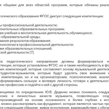
 общими для всех областей программ, которые обязаны реали
агогического образования ФГОС диктует следующие компетенции:
вы профессиональной деятельности;
олнительных образовательных программ;
ая учебная и воспитательная деятельность обучающихся;
 образовательной среды;
вания результатов образования;
ехнологии в профессиональной деятельности;
ами образовательных отношений;
кой деятельности [7].
нта педагогического направления должны формироваться 
нции, которые установлены ФГОС, но и также необходимость в ф
их компетенций, которые составляют основу музыкальной деятель
тудентов-музыкантов, которые будут уделять свое внимание
 компетенции, но и на организаторские, психологические, анал
формировать сильную и волевую личность готовую к деятельнос
вою профессию и подойти к ней с другой стороны.
тенциями по определению Ю.В. Диденко можно понимать следу
ических и личностных качеств музыканта, позволяющих созд
произведений на основе осознанного и более глубоко к испо
 можно рассматривать как фундамент, которая является частью п
тся следующим образом: живое исполнение, взаимодействие с обуч