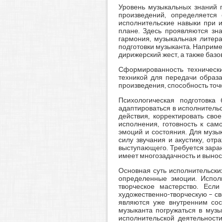
Уровень музыкальных знаний п
произведений, определяется
исполнительские навыки при и
плане. Здесь проявляются зна
гармония, музыкальная литера
подготовки музыканта. Наприме
дирижерский жест, а также базо
Сформированность технически
техникой для передачи образ
произведения, способность точ
Психологическая подготовка
адаптироваться в исполнительс
действия, корректировать сво
исполнения, готовность к сам
эмоций и состояния. Для музы
силу звучания и акустику, от
выступающего. Требуется заран
имеет многозадачность и вынос
Основная суть исполнительски
определенные эмоции. Исполн
творческое мастерство. Есл
художественно-творческую – св
являются уже внутренним со
музыканта погружаться в музы
исполнительской деятельност