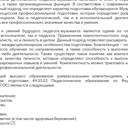
, а также организационные функции. В соответствии с совреме
ный подход, что определяет характер подготовки обучающихся. Муз
роцессом профессиональной подготовки, которая определяет раз
нциала. Как в педагогической, так и в исполнительской деяте
ь все профессионально значимые качества и умения.
в и умений будущего педагога-музыканта является одним из г
 исполнителя, так и педагога. Применение компетентностного под
листа, но и личность в целом. Данный подход позволяет расширить 
и междисциплинарным особенностям подготовки. Компетенция – это
ссе обучения по направлениям, а также способность к выполн
й-либо деятельности. Также существует такое понятие как компете
а, качества личности, которые определяют способность к выпо
ированных навыков и умений. Компетентность можно трактовать к
 профессиональной деятельности.
ций высшего образования универсальными компетенциями, 
ию подготовки 44.03.01 Педагогическое образование по Фед
ФГОС) являются следующими:
ышление;
оектов;
во;
вие;
итие (в том числе здоровьесбережение);
ости [7].