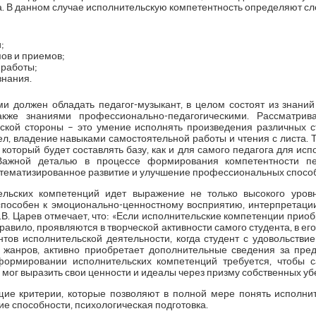
а. В данном случае исполнительскую компетентность определяют 
;
ов и приемов;
 работы;
знания.
ми должен обладать педагог-музыкант, в целом состоят из знаний 
также знаниями профессионально-педагогическими. Рассматри
еской стороны – это умение исполнять произведения различных 
л, владение навыками самостоятельной работы и чтения с листа. 
 который будет составлять базу, как и для самого педагога для исп
Важной деталью в процессе формирования компетентности пед
стематизированное развитие и улучшение профессиональных спосо
льских компетенций идет выражение не только высокого уровн
способен к эмоционально-ценностному восприятию, интерпретац
Д.В. Царев отмечает, что: «Если исполнительские компетенции прио
правило, проявляются в творческой активности самого студента, в его
нтов исполнительской деятельности, когда студент с удовольств
 жанров, активно приобретает дополнительные сведения за пре
 формировании исполнительских компетенций требуется, чтобы 
 мог выразить свои ценности и идеалы через призму собственных у
е критерии, которые позволяют в полной мере понять исполнит
ие способности, психологическая подготовка.