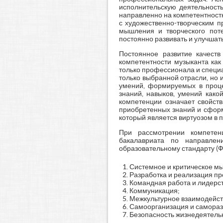
исполнительскую деятельность
направленно на компетентност
с художественно-творческим п
мышления и творческого поте
постоянно развивать и улучшат
Постоянное развитие качест
компетентности музыканта как
только профессионала и специа
только выбранной отрасли, но 
умений, формируемых в проце
знаний, навыков, умений како
компетенции означает свойств
приобретенных знаний и сформ
который является виртуозом в
При рассмотрении компетен
бакалавриата по направлен
образовательному стандарту (
Системное и критическое м
Разработка и реализация пр
Командная работа и лидерст
Коммуникация;
Межкультурное взаимодейст
Самоорганизация и саморазв
Безопасность жизнедеятельн