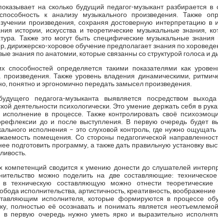
оказывает на сколько будущий педагог-музыкант разбирается в 
 способность к анализу музыкального произведения. Также оп
зучении произведения, сохраняя достоверную интерпретацию в 
ния истории, искусства и теоретические музыкальные знания, 
тура. Также это могут быть специфические музыкальные знания
р, дирижерско-хоровое обучение предполагает знания по хороведе
вые знания по анатомии, которые связанны со структурой голоса и д
х способностей определяется такими показателями как урове
а произведения. Также уровень владения динамическими, ритми
но, понятно и эргономично передать замысел произведения.
 будущего педагога-музыканта выявляется посредством выхода
кой деятельности психологически. Это умение держать себя в рука
е исполнение в процессе. Также контролировать своё психоэмо
орефлексии до и после выступления. В первую очередь будет в
кального исполнения – это слуховой контроль, где нужно ощущать 
ражаемость помещения. Со стороны педагогической направленност
ее подготовить программу, а также дать правильную установку вы
ливость.
х компетенций сводится к умению донести до слушателей интерп
ительство можно поделить на две составляющие: техническое
и в техническую составляющую можно отнести теоретические 
обода исполнительства, артистичность, креативность, воображени
ставляющим исполнителя, которые формируются в процессе обу
ку, полностью её осознавать и понимать является неотъемлемо
и в первую очередь нужно уметь ярко и выразительно исполнять