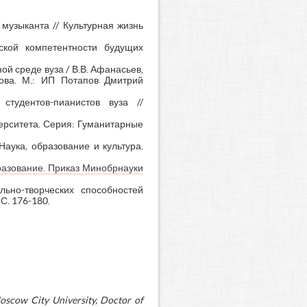
музыканта // Культурная жизнь
ьской компетентности будущих
й среде вуза / В.В. Афанасьев,
олова. М.: ИП Потапов Дмитрий
тудентов-пианистов вуза //
верситета. Серия: Гуманитарные
аука, образование и культура.
разование. Приказ Минобрнауки
льно-творческих способностей
С. 176-180.
oscow City University, Doctor of