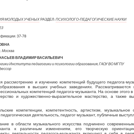
ИЯ МОЛОДЫХ УЧЕНЫХ
РАЗДЕЛ:
ПСИХОЛОГО-ПЕДАГОГИЧЕСКИЕ НАУКИ
23
ификации:
37-78
ОВНА
. Москва
НАСЬЕВ ВЛАДИМИР ВАСИЛЬЕВИЧ
гики Института педагогики и психологии образования, ГАОУ ВО МГПУ
фессор
ия рассмотрению и изучению компетенций будущего педагога-муз
образования в высших учебных заведениях. Рассматриваются 
ессиональных компетенций педагога-музыканта. На основе этого в
ерство и художественно-выразительное мастерство, а также в
льские компетенции, компетентность, артистизм, музыкальное о
 педагогическая деятельность, педагог-музыкант, публичные выступ
ние в области музыкального искусства подчинено современным
ыканта к различным изменениям, его творческую ориентац
екты деятельности педагога-музыканта включают в себя в пер