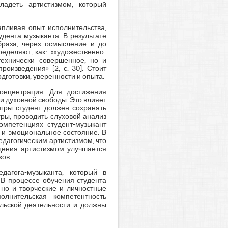
ладеть артистизмом, который
апливая опыт исполнительства,
дента-музыканта. В результате
браза, через осмысление и до
еделяют, как: «художественно-
технически совершенное, но и
оизведения» [2, с. 30]. Стоит
дготовки, уверенности и опыта.
онцентрация. Для достижения
и духовной свободы. Это влияет
игры студент должен сохранять
ры, проводить слуховой анализ
омпетенциях студент-музыкант
 и эмоциональное состояние. В
едагогическим артистизмом, что
адения артистизмом улучшается
ков.
дагога-музыканта, который в
 В процессе обучения студента
 но и творческие и личностные
олнительская компетентность
ельской деятельности и должны