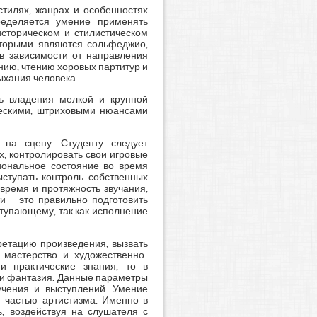
стилях, жанрах и особенностях
ределяется умение применять
историческом и стилистическом
которыми являются сольфеджио,
 в зависимости от направления
нию, чтению хоровых партитур и
ыхания человека.
нь владения мелкой и крупной
ческими, штриховыми нюансами
 на сцену. Студенту следует
х, контролировать свои игровые
циональное состояние во время
ыступать контроль собственных
время и протяжность звучания,
и – это правильно подготовить
ступающему, так как исполнение
ретацию произведения, вызвать
 мастерство и художественно-
и практические знания, то в
е и фантазия. Данные параметры
чения и выступлений. Умение
й частью артистизма. Именно в
, воздействуя на слушателя с