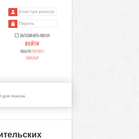
Email при регистрации
Пароль
ЗАПОМНИТЬ МЕНЯ
ВОЙТИ
ЗАБЫЛИ
ЛОГИН
/
ПАРОЛЬ
?
П
О
И
С
К
нительских