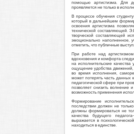
помощью артистизма. Для до
проявляется не только в исполн
В процессе обучения студенту
который в дальнейшем формиру
освоения артистизма позволя
технической составляющей. Э.
творческой составляющей исп
эмоционально наполненное, уб
отметить, что публичные высту
При работе над артистизмом
вдохновения и комфорта следуе
на исполнительские качества 
ощущение удобства движений, 
во время исполнения, саморе
может потерять часть данных 
педагогической сфере при пров
позволяет снизить волнение и
возможность применения испол
Формирование исполнительск
последствии должен не только
должны формироваться не толь
качества будущего педагога
выражается в психологической
находиться в единстве.