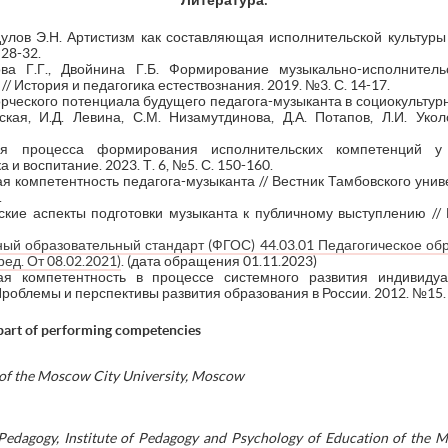
Литература:
улов Э.Н. Артистизм как составляющая исполнительской культуры 
 28-32.
ова Г.Г., Двойнина Г.Б. Формирование музыкально-исполнител
// История и педагогика естествознания. 2019. №3. С. 14-17.
орческого потенциала будущего педагога-музыканта в социокультурно
нская, И.Д. Левина, С.М. Низамутдинова, Д.А. Потапов, Л.И. Ук
я процесса формирования исполнительских компетенций у с
и воспитание. 2023. Т. 6, №5. С. 150-160.
я компетентность педагога-музыканта // Вестник Тамбовского уни
.
кие аспекты подготовки музыканта к публичному выступлению // Н
ый образовательный стандарт (ФГОС) 44.03.01 Педагогическое об
ед. От 08.02.2021)
. (дата обращения 01.11.2023)
ая компетентность в процессе системного развития индивидуа
роблемы и перспективы развития образования в России. 2012. №15. 
 part of performing competencies
 of the Moscow City University, Moscow
Pedagogy, Institute of Pedagogy and Psychology of Education of the M