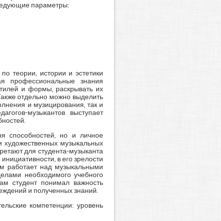
следующие параметры:
по теории, истории и эстетики
вая профессиональные знания
стилей и формы, раскрывать их
Также отдельно можно выделить
олнения и музицирования, так и
агогов-музыкантов выступает
бностей.
я способностей, но и личное
ии художественных музыкальных
бретают для студента-музыканта
 инициативности, в его зрелости
ием работает над музыкальными
делами необходимого учебного
сам студент понимал важность
беждений и полученных знаний.
ельские компетенции: уровень