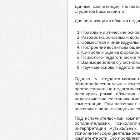
Данные компетенции являются
студентов бакалавриата.
Для реализации в области пед
Правовые и этические осно
Разработка основных и доп
Совместная и индивидуальн
Построение воспитывающей
Контроль и оценка формиро
Психолого-педагогические т
Взаимодействие с участник
Научные основы педагогичес
Однако у студента-музыка
общепрофессиональные компете
профессионально-педагогическ
расширить рамки обучения с
педагогические составляющие
компетенции. Они позволяют с
позволяют шире взглянуть на с
Под исполнительскими компе
исполнительских, психолог
интерпретации музыкальных 
Исполнительскую деятельность
компетентности. Это проявляе