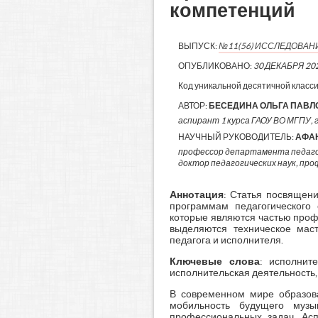
компетенций
ВЫПУСК:
№11(56) ИССЛЕДОВАН
ОПУБЛИКОВАНО:
30 ДЕКАБРЯ 20
Код уникальной десятичной класс
АВТОР:
БЕСЕДИНА ОЛЬГА ПАВЛ
аспирант 1 курса ГАОУ ВО МГПУ, г
НАУЧНЫЙ РУКОВОДИТЕЛЬ:
АФА
профессор департамента педаго
доктор педагогических наук, про
Аннотация
: Статья посвящен
программам педагогического 
которые являются частью проф
выделяются техническое маст
педагога и исполнителя.
Ключевые слова
: исполните
исполнительская деятельность,
В современном мире образова
мобильность будущего муз
профессиональных задач. Асп