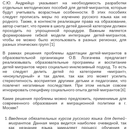
С.Ю. Андрейцо указывает на необходимость разработки
отдельных методических пособий для детей-мигрантов, которые
будут учитывать возрастные особенности. В этих пособиях
следует прописать меры по изучению русского языка как не
родного. Также, в контексте реализации права на образование,
автор считает, что прием в школу детей данной категории должен
проходить по упрощенной процедуре. Важным является
формирование гибкой модели интеграции детей-мигрантов,
чтобы ее можно было использовать в разных регионах, для
разных этнических групп [1].
В рамках решения проблемы адаптации детей-мигрантов в
образовательной организации О.В. Лозгачева предлагает
реализовывать образовательные программы и воспитание
детей-мигрантов через социально-инклюзивный подход. То есть
не следует делить детей по категориям «мигрант»,
«инокультурный» и так далее, так как это может усилить
стереотипность восприятия другими детьми и педагогами, что
повлечет негативные последствия. При этом нельзя совсем
игнорировать специфику социального опыта детей-мигрантов [6].
Какие решения проблемы можно предложить, применимые для
современного образования и миграционной политики в г.
Москве?
Введение обязательных курсов русского языка для детей-
мигрантов
. Данная мера видится наиболее очевидной, так
как незнание языка замедляет процесс обучения и