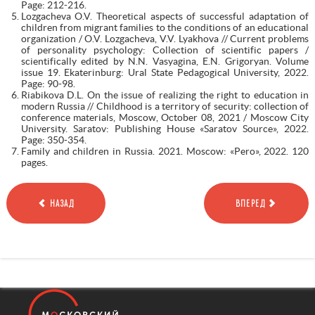
Page: 212-216.
Lozgacheva O.V. Theoretical aspects of successful adaptation of
children from migrant families to the conditions of an educational
organization / O.V. Lozgacheva, V.V. Lyakhova // Current problems
of personality psychology: Collection of scientific papers /
scientifically edited by N.N. Vasyagina, E.N. Grigoryan. Volume
issue 19. Ekaterinburg: Ural State Pedagogical University, 2022.
Page: 90-98.
Riabikova D.L. On the issue of realizing the right to education in
modern Russia // Childhood is a territory of security: collection of
conference materials, Moscow, October 08, 2021 / Moscow City
University. Saratov: Publishing House «Saratov Source», 2022.
Page: 350-354.
Family and children in Russia. 2021. Moscow: «Pero», 2022. 120
pages.
НАЗАД
ВПЕРЕД