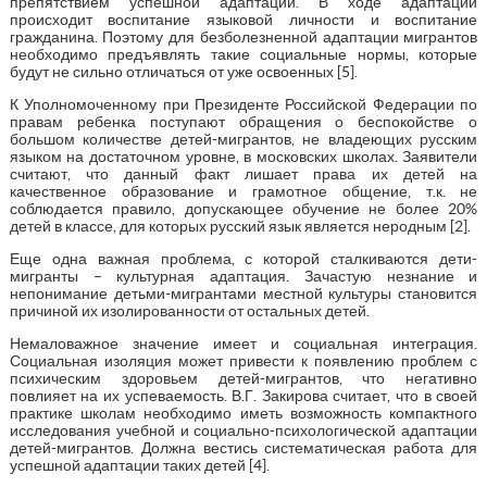
препятствием успешной адаптации. В ходе адаптации
происходит воспитание языковой личности и воспитание
гражданина. Поэтому для безболезненной адаптации мигрантов
необходимо предъявлять такие социальные нормы, которые
будут не сильно отличаться от уже освоенных [5].
К Уполномоченному при Президенте Российской Федерации по
правам ребенка поступают обращения о беспокойстве о
большом количестве детей-мигрантов, не владеющих русским
языком на достаточном уровне, в московских школах. Заявители
считают, что данный факт лишает права их детей на
качественное образование и грамотное общение, т.к. не
соблюдается правило, допускающее обучение не более 20%
детей в классе, для которых русский язык является неродным [2].
Еще одна важная проблема, с которой сталкиваются дети-
мигранты – культурная адаптация. Зачастую незнание и
непонимание детьми-мигрантами местной культуры становится
причиной их изолированности от остальных детей.
Немаловажное значение имеет и социальная интеграция.
Социальная изоляция может привести к появлению проблем с
психическим здоровьем детей-мигрантов, что негативно
повлияет на их успеваемость. В.Г. Закирова считает, что в своей
практике школам необходимо иметь возможность компактного
исследования учебной и социально-психологической адаптации
детей-мигрантов. Должна вестись систематическая работа для
успешной адаптации таких детей [4].