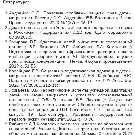
Литература:
Андрейцо С.Ю. Правовые проблемы защиты прав детей-
мигрантов в России / С.Ю. Андрейцо, Е.В. Болотина // Закон.
Право. Государство. 2023. №1(37). с. 16-19.
Доклад о деятельности Уполномоченного по правам человека
в Российской Федерации за 2022 год
. (дата обращения:
09.10.2023).
Закирова В.Г. Адаптация детей мигрантов в современной
школе / В.Г. Закирова, Э.Г. Сабирова, Л.А. Камалова //
Педагогика и современное образование: традиции, опыт и
инновации: Сборник статей VI Международной научно-
практической конференции. – Пенза: «Наука и просвещение»,
2019. с. 51-53.
Коробцова Е.В. Социально-педагогическая адаптация детей-
мигрантов (теоретический аспект) / Е.В. Коробцова, Н.Ю.
Налетова // Ученые записки университета им. П.Ф. Лесгафта.
2022. №3(205). с. 212-216.
Лозгачева О.В. Теоретические аспекты успешной адаптации
детей из семей мигрантов к условиям образовательной
организации / О.В. Лозгачева, В.В. Ляхова // Актуальные
проблемы психологии личности: Сборник научных трудов /
под научной редакцией Н.Н. Васягиной, Е.Н. Григорян. Том
выпуск 19. Екатеринбург: Уральский государственный
педагогический университет, 2022. с. 90-98.
Рябикова Д.Л. К вопросу о реализации права на образование в
современной России // Детство - территория безопасности :
сборник материалов конференции, Москва, 08 октября 2021