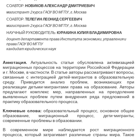
СОАВТОР:
НОВИКОВ АЛЕКСАНДР ДМИТРИЕВИЧ
магистрант 2 курса ГАОУ ВО МГПУ, г. Москва
СОАВТОР:
ТЕЛЕГИН ЛЕОНИД СЕРГЕЕВИЧ
магистрант 2 курса ГАОУ ВО МГПУ, г. Москва
НАУЧНЫЙ РУКОВОДИТЕЛЬ:
КУРАКИНА ЮЛИЯ ВЛАДИМИРОВНА
доцент департамента права Института экономики, управления и
права ГАОУ ВО МГПУ
кандидат юридических наук
Аннотация
.
Актуальность статьи обусловлена активизацией
миграционных процессов на территории Российской Федерации
и г. Москве, в частности. В статье авторы рассматривают вопросы,
связанные с интеграцией детей-мигрантов в образовательную
среду. Приводится анализ проблем, возникающих при
реализации детьми-мигрантами права на образование. Авторы
предлагают комплекс мер, направленных на преодоление
выявленных проблем путем внедрения ряда предложений в
практику образовательного процесса.
Ключевые слова:
образовательный процесс, основное общее
образование, миграционный процесс, дети-мигранты,
современные проблемы в образовании.
В современном мире наблюдается рост миграционного
процесса, который затрагивает различные страны мира. Такое