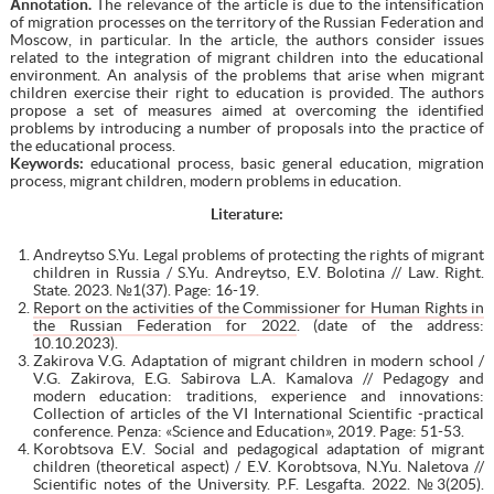
А
nnotation.
The relevance of the article is due to the intensification
of migration processes on the territory of the Russian Federation and
Moscow, in particular. In the article, the authors consider issues
related to the integration of migrant children into the educational
environment. An analysis of the problems that arise when migrant
children exercise their right to education is provided. The authors
propose a set of measures aimed at overcoming the identified
problems by introducing a number of proposals into the practice of
the educational process.
Keywords:
educational process, basic general education, migration
process, migrant children, modern problems in education.
Literature:
Andreytso S.Yu. Legal problems of protecting the rights of migrant
children in Russia / S.Yu. Andreytso, E.V. Bolotina // Law. Right.
State. 2023. №1(37). Page: 16-19.
Report on the activities of the Commissioner for Human Rights in
the Russian Federation for 2022
. (date of the address:
10.10.2023).
Zakirova V.G. Adaptation of migrant children in modern school /
V.G. Zakirova, E.G. Sabirova L.A. Kamalova // Pedagogy and
modern education: traditions, experience and innovations:
Collection of articles of the VI International Scientific -practical
conference. Penza: «Science and Education», 2019. Page: 51-53.
Korobtsova E.V. Social and pedagogical adaptation of migrant
children (theoretical aspect) / E.V. Korobtsova, N.Yu. Naletova //
Scientific notes of the University. P.F. Lesgafta. 2022. №3(205).