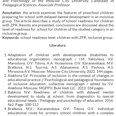
and Psychology of the Moscow City University, Candidate of
Pedagogical Sciences, Associate Professor
Annotation
. the article examines the features of preschool children
preparing for school with delayed mental development in an inclusive
group. The article describes a study of school readiness for children
with ZPR. Results are presented, conclusions are discussed about the
level of readiness for school for children of the studied category in an
inclusive group.
Keywords
: school readiness level, children with ZPR, inclusive group.
Literature
:
Adaptation of children with developmental disabilities to
educational organization: monograph / I.M. Yakovleva, V.V.
Manuilova, O.V. Titova, A.A. Huseynova, O.V. Karanevskaya, M.V.
Bratkova, N.S. Tyurina, A.S. Afanasyeva, A.S. Pavlova, A.S.
Mironova А.V. Moscow: Moscow City University, 2022. 144 pages.
Alekhina S.V. Principles of inclusion in the context of changes in
educational practice // Psychological and pedagogical foundations
of inclusive education: collective monograph / edited by S.V.
Alekhina. Moscow: MGPPU, Buki Vedi LLC, 2013. 334 pages.
Babkina N.V. Readiness of children with delayed mental
development to study at school: from diagnostics to special
educational needs / Pedagogy and psychology of education. 2016.
№2. Page: 100-111
Bratkova M.V., Karanevskaya O.V., Titova O.V. Individual
educational route for primary school children with a complex