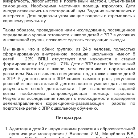
аккуратность, любопытство и позитивный настрой. Объективная
самооценка. Необходима частичная помощь взрослого. Дети
иногда отвлекались на посторонний шум. Задания выполнялись с
интересом. Дети задавали уточняющие вопросы и стремились к
хорошему результату.
Таким образом, проведенное нами исследование, посвященное
определению уровня готовности к школе детей с ЗПР в условиях
инклюзивной группы, позволяет сделать следующие выводы.
Мы видим, что в обеих группах, из 24-х человек, полностью
сформированную внутреннюю позицию школьника имеют 8
детей – 29%. ВПШ отсутствует или находится в стадии
формирования у 16 детей – 71%. Дети с ЗПР имеют более низкий
уровень подготовки к школе, чем сверстники с нормальным
развитием. Была выявлена специфика подготовки к школе детей
с ЗПР. У дошкольников с ЗПР снижен самоконтроль, регуляция
речевой и познавательной деятельности и умение дать оценку
результатам своей деятельности. При выполнении заданий
детям необходима сопровождающая помощь взрослого.
Результаты исследования говорят о необходимости проведения
целенаправленной коррекционно-развивающей работы по
подготовке детей с ЗПР к школьному обучению.
Литература:
Адаптация детей с нарушениями развития к образовательной
организации: монография / Яковлева И.М., Мануйлова В.В.,