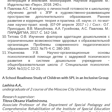
интеграция и инклюзия. Монография. Научное издание. М.:
Издательство «Перо», 2018. 240 с.
Павлова А.С. К вопросу о личностной готовности к школьному
обучению детей с ЗПР в художественно-развивающем
пространстве дополнительного образования. Раннее
развитие и коррекция: теория и практика: сб. научн. ст. по мат-
лам научно-практ. конф. (07-09 апреля 2017 г.) / Сост.: О.Г.
Приходько, В.В. Мануйлова, А.А. Гусейнова, А.С. Павлова. М.:
ПАРАДИГМА, 2017. С. 162-166.
Титова О.В. Изучение факторов адаптации дошкольников с
ограниченными возможностями здоровья к образовательной
организации. Проблемы современного педагогического
образования. 2022. №75-4. С. 280-283.
Ульенкова У.В. Научно-организационные основы
психологической помощи детям с задержкой психического
развития в системе дошкольное учреждение –
общеобразовательная школа // Специальная психология.
2004. №1(1) С.12-21.
A School Readiness Study of Children with SPL in an Inclusive Group
Lashina A.A.,
undergraduate of 2 course of the Moscow City University, Moscow
Research supervisor:
Titova Oksana Vladimirovna,
Associate Professor of the Department of Special Pedagogy and
Comprehensive Rehabilitation of the Institute of Special Education