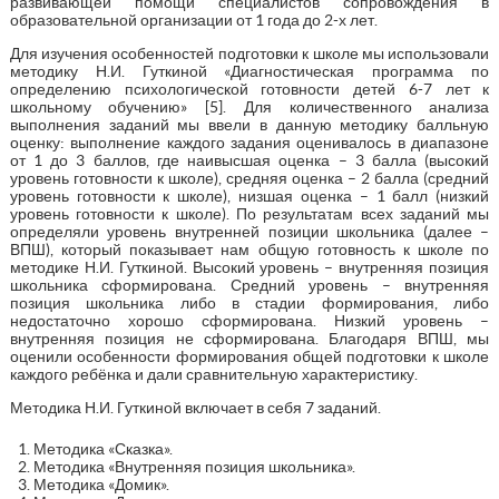
развивающей помощи специалистов сопровождения в
образовательной организации от 1 года до 2-х лет.
Для изучения особенностей подготовки к школе мы использовали
методику Н.И. Гуткиной «Диагностическая программа по
определению психологической готовности детей 6-7 лет к
школьному обучению» [5]. Для количественного анализа
выполнения заданий мы ввели в данную методику балльную
оценку: выполнение каждого задания оценивалось в диапазоне
от 1 до 3 баллов, где наивысшая оценка – 3 балла (высокий
уровень готовности к школе), средняя оценка – 2 балла (средний
уровень готовности к школе), низшая оценка – 1 балл (низкий
уровень готовности к школе). По результатам всех заданий мы
определяли уровень внутренней позиции школьника (далее –
ВПШ), который показывает нам общую готовность к школе по
методике Н.И. Гуткиной. Высокий уровень – внутренняя позиция
школьника сформирована. Средний уровень – внутренняя
позиция школьника либо в стадии формирования, либо
недостаточно хорошо сформирована. Низкий уровень –
внутренняя позиция не сформирована. Благодаря ВПШ, мы
оценили особенности формирования общей подготовки к школе
каждого ребёнка и дали сравнительную характеристику.
Методика Н.И. Гуткиной включает в себя 7 заданий.
Методика «Сказка».
Методика «Внутренняя позиция школьника».
Методика «Домик».