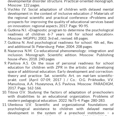
developmental disorder structure. Practical-oriented monograph.
Moscow: 122 pages.
Vychko I.V. Social adaptation of children with delayed mental
development in the context of inclusive education // Materials of
the regional scientific and practical conference «Problems and
prospects for improving the quality of educational services based
on innovation: regional aspect», 2017. Page: 90-95.
Gutkina N.I. «Diagnostic program to determine the psychological
readiness of children 6-7 years old for school education».
Moscow: MGPPU, 2002. 3rd ed., revised. 68 pages.
Gutkina N. And psychological readiness for school. 4th ed., Rev.
and additional St. Petersburg: Peter, 2004. 208 pages.
Nazarova N.M. Co-educational phenomenology: integration and
inclusion. Monograph. Scientific edition. Moscow: Publishing
house «Pen», 2018. 240 pages
Pavlova A.S. On the issue of personal readiness for school
education for children with ZPR in the artistic and developing
space of additional education. Early development and correction:
theory and practice: Sat. scientific Art. on mat-lam scientific-
prakt. conf. (April 07-09, 2017 ) / Co.: O.G. Prikhodko, V.V.
Manuilova, A.A. Huseynova, A.S. Pavlova. Moscow: PARADIGM,
2017. Page: 162-166.
Titova O.V. Studying the factors of adaptation of preschoolers
with disabilities to an educational organization. Problems of
modern pedagogical education. 2022. №75-4. Page: 280-283.
Ulenkova U.V. Scientific and organizational foundations of
psychological assistance to children with delayed mental
development in the system of a preschool institution – a