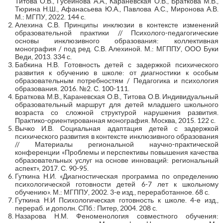
Титова О.В., Гусейнова А.А., Караневская О.В., Браткова М.В.,
Тюрина Н.Ш., Афанасьева Ю.А., Павлова А.С., Миронова А.В.
М.: МГПУ, 2022. 144 с.
Алехина С.В. Принципы инклюзии в контексте изменений
образовательной практики // Психолого-педагогические
основы инклюзивного образования: коллективная
монография / под ред. С.В. Алехиной. М.: МГППУ, ООО Буки
Веди, 2013. 334 с.
Бабкина Н.В. Готовность детей с задержкой психического
развития к обучению в школе: от диагностики к особым
образовательным потребностям / Педагогика и психология
образования. 2016. №2. С. 100-111.
Браткова М.В., Караневская О.В., Титова О.В. Индивидуальный
образовательный маршрут для детей младшего школьного
возраста со сложной структурой нарушения развития.
Практико-ориентированная монография. Москва, 2015. 122 с.
Вычко И.В. Социальная адаптация детей с задержкой
психического развития в контексте инклюзивного образования
// Материалы региональной научно-практической
конференции «Проблемы и перспективы повышения качества
образовательных услуг на основе инноваций: региональный
аспект», 2017. С. 90-95.
Гуткина Н.И. «Диагностическая программа по определению
психологической готовности детей 6-7 лет к школьному
обучению». М.: МГППУ, 2002. 3-е изд., переработанное. 68 с.
Гуткина Н.И Психологическая готовность к школе. 4-е изд.,
перераб. и дополн. СПб.: Питер, 2004. 208 с.
Назарова Н.М. Феноменология совместного обучения: