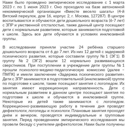
Нами было проведено эмпирическое исследование с 1 марта
2023 г. по 1 июня 2023 г. Оно проходило на базе автономной
некоммерческой организации «Вместе весело шагать» (4-й
Вятский переулок, дом 16, корпус 2, г. Москва, 127287). В центре
воспитываются и обучаются дети дошкольного возраста (6-7 лет)
с ЗПР и умственной отсталостью, также данный центр посещают
дети с нормальным развитием, которые занимаются подготовкой
к школе. Здесь все дети обучаются в условиях инклюзивной
группы.
В исследовании приняли участие 24 ребёнка старшего
дошкольного возраста от 6 до 7 лет. Из них 12 детей с задержкой
психического развития, которые составили группу №1 (ЭГ1). В
группу №2 (ЭГ2) вошли 12 нормально развивающихся
сверстников. При поступлении в учреждение дети группы №1
прошли психолого-медико-педагогическую комиссию (далее –
ПМПК) и имели заключение «Задержка психического развития».
Дети с ЗПР занимаются в подготовительной (инклюзивной) группе
по подготовке к школе, также посещают занятия с логопедом. Их
занятия имеют коррекционную направленность. Дети с
нормальным развитием в данном центре посещают занятия по
подготовке к школе и обучаются в инклюзивной группе.
Некоторые из детей также занимаются с логопедом.
Коррекционно-развивающую работу в течение дня проводят
дефектологи, логопеды и психологи. Плановые занятия проходят
днём и вечером, проводятся индивидуальные и групповые
занятия. Перед проведением эмпирического исследования мы
провели беседу с учителем-дефектологом. Нами были получены