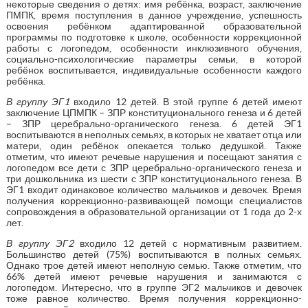
некоторые сведения о детях: имя ребёнка, возраст, заключение
ПМПК, время поступления в данное учреждение, успешность
освоения ребёнком адаптированной образовательной
программы по подготовке к школе, особенности коррекционной
работы с логопедом, особенности инклюзивного обучения,
социально-психологические параметры семьи, в которой
ребёнок воспитывается, индивидуальные особенности каждого
ребёнка.
В группу ЭГ1
входило 12 детей. В этой группе 6 детей имеют
заключение ЦПМПК – ЗПР конституционального генеза и 6 детей
– ЗПР церебрально-органического генеза. 6 детей ЭГ1
воспитываются в неполных семьях, в которых не хватает отца или
матери, один ребёнок опекается только дедушкой. Также
отметим, что имеют речевые нарушения и посещают занятия с
логопедом все дети с ЗПР церебрально-органического генеза и
три дошкольника из шести с ЗПР конституционального генеза. В
ЭГ1 входит одинаковое количество мальчиков и девочек. Время
получения коррекционно-развивающей помощи специалистов
сопровождения в образовательной организации от 1 года до 2-х
лет.
В группу ЭГ2
входило 12 детей с нормативным развитием.
Большинство детей (75%) воспитываются в полных семьях.
Однако трое детей имеют неполную семью. Также отметим, что
66% детей имеют речевые нарушения и занимаются с
логопедом. Интересно, что в группе ЭГ2 мальчиков и девочек
тоже равное количество. Время получения коррекционно-