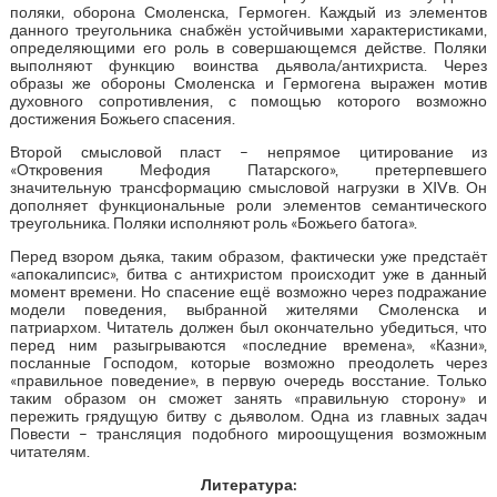
поляки, оборона Смоленска, Гермоген. Каждый из элементов
данного треугольника снабжён устойчивыми характеристиками,
определяющими его роль в совершающемся действе. Поляки
выполняют функцию воинства дьявола/антихриста. Через
образы же обороны Смоленска и Гермогена выражен мотив
духовного сопротивления, с помощью которого возможно
достижения Божьего спасения.
Второй смысловой пласт – непрямое цитирование из
«Откровения Мефодия Патарского», претерпевшего
значительную трансформацию смысловой нагрузки в XIVв. Он
дополняет функциональные роли элементов семантического
треугольника. Поляки исполняют роль «Божьего батога».
Перед взором дьяка, таким образом, фактически уже предстаёт
«апокалипсис», битва с антихристом происходит уже в данный
момент времени. Но спасение ещё возможно через подражание
модели поведения, выбранной жителями Смоленска и
патриархом. Читатель должен был окончательно убедиться, что
перед ним разыгрываются «последние времена», «Казни»,
посланные Господом, которые возможно преодолеть через
«правильное поведение», в первую очередь восстание. Только
таким образом он сможет занять «правильную сторону» и
пережить грядущую битву с дьяволом. Одна из главных задач
Повести – трансляция подобного мироощущения возможным
читателям.
Литература: