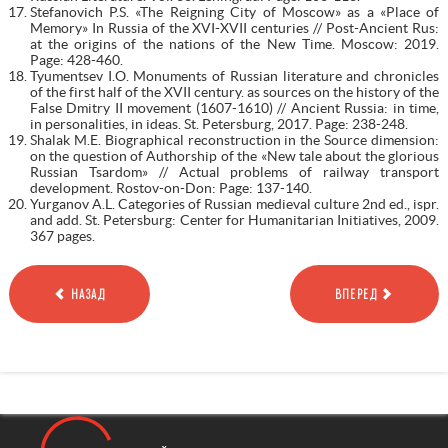
Stefanovich P.S. «The Reigning City of Moscow» as a «Place of
Memory» In Russia of the XVI-XVII centuries // Post-Ancient Rus:
at the origins of the nations of the New Time. Moscow: 2019.
Page: 428-460.
Tyumentsev I.O. Monuments of Russian literature and chronicles
of the first half of the XVII century. as sources on the history of the
False Dmitry II movement (1607-1610) // Ancient Russia: in time,
in personalities, in ideas. St. Petersburg, 2017. Page: 238-248.
Shalak M.E. Biographical reconstruction in the Source dimension:
on the question of Authorship of the «New tale about the glorious
Russian Tsardom» // Actual problems of railway transport
development. Rostov-on-Don: Page: 137-140.
Yurganov A.L. Categories of Russian medieval culture 2nd ed., ispr.
and add. St. Petersburg: Center for Humanitarian Initiatives, 2009.
367 pages.
НАЗАД
ВПЕРЕД