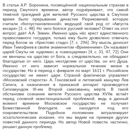
В статье А.Р. Боронина, посвящённой национальным страхам в
период Смутного времени, автор подчёркивает, что самой
тяжёлой трагедией для жителей Русского царства в Смутное
время было прерывание династии Рюриковичей, которую
считали «богоустановленной», ведущей свой род от «Августа
кесаря» [3, с. 48]. Но чего боялся русский человек? Ответ на этот
вопрос даёт А.А. Зимин. Именно царь нёс крест единственного
православного государя, только ему было дозволено отвечать
перед Богом за «Христово стадо» [7, с. 296]. Эту мысль доносит
Иван Тимофеев в своём знаменитом «Временнике». Он называет
царей Смуты не «царями», а «самоцарями» [4, с. 31, 47, 72]. Они
не венчаны на царство от Бога, а следовательно, не обладают
благодатью от него. Царь неотделим от царства, он его Душа.
Именно от него зависит нормальное течение жизни в
государстве. Но в период с февраля по март 1611 г. Российское
государство не имеет царя. Страной фактически управляет
«Московский староста» А. Гонсевский и литовский канцлер Лев
Сапега, а назначения в приказной аппарат производятся
Сигизмундом III-им. Второй самозванец мёртв. В такой
обстановке сознание жителя Русского царства XVIIв. встаёт
перед сложной экзистенциальной проблемой, ведь в данный
момент времени Московское государство не получает
Божественной благодати, не находится под его
покровительством. Подобное положение актуализирует
эсхатологические искания, что мы видим на примере других
повестей данного периода. Но автор Новой повести, частично,
решает данную проблему.