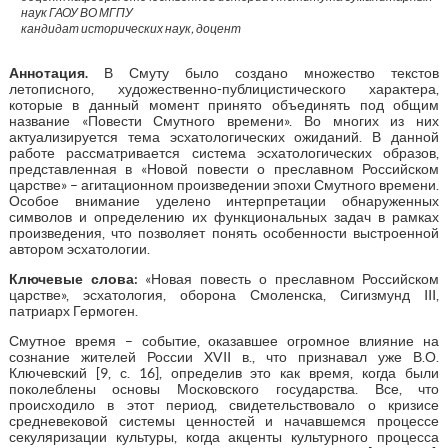
наук ГАОУ ВО МГПУ
кандидат исторических наук, доцент
Аннотация
.
В Смуту было создано множество текстов
летописного, художественно-публицистического характера,
которые в данный момент принято объединять под общим
название «Повести Смутного времени». Во многих из них
актуализируется тема эсхатологических ожиданий. В данной
работе рассматривается система эсхатологических образов,
представленная в «Новой повести о преславном Российском
царстве» – агитационном произведении эпохи Смутного времени.
Особое внимание уделено интерпретации обнаруженных
символов и определению их функциональных задач в рамках
произведения, что позволяет понять особенности выстроенной
автором эсхатологии.
Ключевые слова:
«Новая повесть о преславном Российском
царстве», эсхатология, оборона Смоленска, Сигизмунд III,
патриарх Гермоген.
Смутное время – событие, оказавшее огромное влияние на
сознание жителей России XVII в., что признавал уже В.О.
Ключевский [9, с. 16], определив это как время, когда были
поколеблены основы Московского государства. Все, что
происходило в этот период, свидетельствовало о кризисе
средневековой системы ценностей и начавшемся процессе
секуляризации культуры, когда акценты культурного процесса