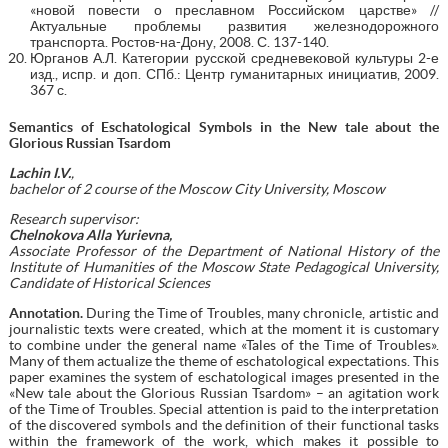
«новой повести о преславном Российском царстве» //
Актуальные проблемы развития железнодорожного
транспорта. Ростов-на-Дону, 2008. С. 137-140.
Юрганов А.Л. Категории русской средневековой культуры 2-е
изд., испр. и доп. СПб.: Центр гуманитарных инициатив, 2009.
367 с.
Semantics of Eschatological Symbols in the New tale about the
Glorious Russian Tsardom
Lachin I.V.
,
bachelor of 2 course of the Moscow City University, Moscow
Research supervisor:
Chelnokova Alla Yurievna,
Associate Professor of the Department of National History of the
Institute of Humanities of the Moscow State Pedagogical University,
Candidate of Historical Sciences
Annotation.
During the Time of Troubles, many chronicle, artistic and
journalistic texts were created, which at the moment it is customary
to combine under the general name «Tales of the Time of Troubles».
Many of them actualize the theme of eschatological expectations. This
paper examines the system of eschatological images presented in the
«New tale about the Glorious Russian Tsardom» – an agitation work
of the Time of Troubles. Special attention is paid to the interpretation
of the discovered symbols and the definition of their functional tasks
within the framework of the work, which makes it possible to