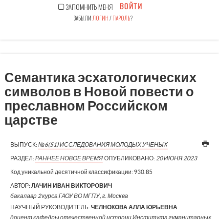
ВОЙТИ
ЗАПОМНИТЬ МЕНЯ
ЗАБЫЛИ
ЛОГИН
/
ПАРОЛЬ
?
Семантика эсхатологических
символов в Новой повести о
преславном Российском
царстве
ВЫПУСК:
№6(51) ИССЛЕДОВАНИЯ МОЛОДЫХ УЧЕНЫХ
РАЗДЕЛ:
РАННЕЕ НОВОЕ ВРЕМЯ
ОПУБЛИКОВАНО:
20 ИЮНЯ 2023
Код уникальной десятичной классификации:
930.85
АВТОР:
ЛАЧИН ИВАН ВИКТОРОВИЧ
бакалавр 2 курса ГАОУ ВО МГПУ, г. Москва
НАУЧНЫЙ РУКОВОДИТЕЛЬ:
ЧЕЛНОКОВА АЛЛА ЮРЬЕВНА
доцент кафедры отечественной истории Института гуманитарных