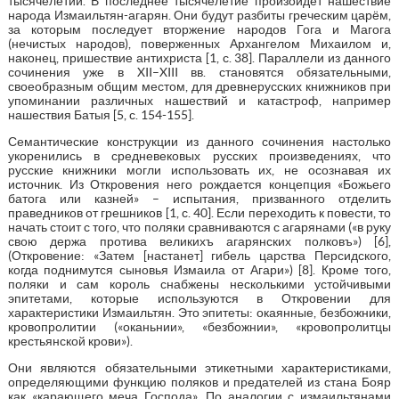
тысячелетий. В последнее тысячелетие произойдёт нашествие
народа Измаильтян-агарян. Они будут разбиты греческим царём,
за которым последует вторжение народов Гога и Магога
(нечистых народов), поверженных Архангелом Михаилом и,
наконец, пришествие антихриста [1, с. 38]. Параллели из данного
сочинения уже в XII–XIII вв. становятся обязательными,
своеобразным общим местом, для древнерусских книжников при
упоминании различных нашествий и катастроф, например
нашествия Батыя [5, с. 154-155].
Семантические конструкции из данного сочинения настолько
укоренились в средневековых русских произведениях, что
русские книжники могли использовать их, не осознавая их
источник. Из Откровения него рождается концепция «Божьего
батога или казней» – испытания, призванного отделить
праведников от грешников [1, с. 40]. Если переходить к повести, то
начать стоит с того, что поляки сравниваются с агарянами («в руку
свою держа протива великихъ агарянских полковъ») [6],
(Откровение: «Затем [настанет] гибель царства Персидского,
когда поднимутся сыновья Измаила от Агари») [8]. Кроме того,
поляки и сам король снабжены несколькими устойчивыми
эпитетами, которые используются в Откровении для
характеристики Измаильтян. Это эпитеты: окаянные, безбожники,
кровопролитии («оканьнии», «безбожнии», «кровопролитцы
крестьянской крови»).
Они являются обязательными этикетными характеристиками,
определяющими функцию поляков и предателей из стана Бояр
как «карающего меча Господа». По аналогии с измаильтянами