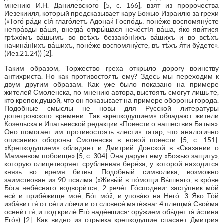
мнению И.Н. Данилевского [5, с. 166], взят из пророчества
Иезекииля, который предсказывает кару Божью Израилю за грехи
(«Того́ ра́ди сiя́ глаго́летъ Адонаи́ Госпо́дь: поне́же воспомяну́сте
непра́вды ва́шя, внегда́ откры́шася нече́стiя ва́ша, я́ко яви́тися
грѣхо́мъ ва́шымъ во всѣ́хъ беззако́нiихъ ва́шихъ и во всѣ́хъ
начина́нiихъ ва́шихъ, поне́же воспомяну́сте, въ тѣ́хъ я́ти бу́дете».
(Иез.21:24)) [2].
Таким образом, Торжество греха открыло дорогу воинству
антихриста. Но как противостоять ему? Здесь мы переходим к
двум другим образам. Как уже было показано на примере
жителей Смоленска, по мнению автора, выстоять смогут лишь те,
кто крепок душой, что он показывает на примере обороны города.
Подобные смыслы не новы для Русской литературы
допетровского времени. Так «крепкодушием» обладают жители
Козельска в Ипатьевской редакции «Повести о нашествия Батыя».
Оно помогает им противостоять «лести» татар, что аналогично
описанию обороны Смоленска в новой повести [5, с. 151].
«Крепкодушием» обладает и Дмитрий Донской в «Сказании о
Мамаевом побоище» [5, с. 304]. Она дарует ему «Божью защиту»,
которую олицетворяет срубленная берёза, у которой находится
князь во время битвы. Подобный символика, возможно
заимствован из 90 псалма («Живы́й в по́мощи Вы́шняго, в кро́ве
Бо́га небе́снаго водвори́тся, 2 рече́т Го́сподеви: засту́пник мо́й
еси́ и прибе́жище мое́, Бо́г мо́й, и упова́ю на Него́. 3 Я́ко То́й
изба́вит тя́ от се́ти ло́вчи и от словесе́ мяте́жна: 4 плещма́ Свои́ма
осени́т тя́, и под криле́ Его́ наде́ешися: ору́жием обы́дет тя́ и́стина
Его́») [2]. Как видно из отрывка крепкодушие спасает Дмитрия