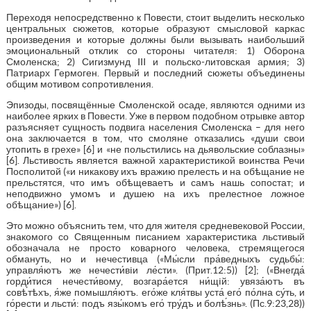
Переходя непосредственно к Повести, стоит выделить несколько
центральных сюжетов, которые образуют смысловой каркас
произведения и которые должны были вызывать наибольший
эмоциональный отклик со стороны читателя: 1) Оборона
Смоленска; 2) Сигизмунд III и польско-литовская армия; 3)
Патриарх Гермоген. Первый и последний сюжеты объединены
общим мотивом сопротивления.
Эпизоды, посвящённые Смоленской осаде, являются одними из
наиболее ярких в Повести. Уже в первом подобном отрывке автор
разъясняет сущность подвига населения Смоленска – для него
она заключается в том, что смоляне отказались «души свои
утопить в грехе» [6] и «не польстились на дьявольские соблазны»
[6]. Льстивость является важной характеристикой воинства Речи
Посполитой («и никакову ихъ вражию прелесть и на обѣщание не
прельстятся, что имъ обѣщеваетъ и самъ нашь сопостат; и
неподвижно умомъ и душею на ихъ прелестное ложное
обѣщание») [6].
Это можно объяснить тем, что для жителя средневековой России,
знакомого со Священным писанием характеристика льстивый
обозначала не просто коварного человека, стремящегося
обмануть, но и нечестивца («Мы́сли пра́ведныхъ судьбы́:
управля́ютъ же нечести́вiи ле́сти». (Прит.12:5)) [2]; («Внегда́
горди́тися нечести́вому, возгара́ется ни́щiй: увяза́ютъ въ
совѣ́тѣхъ, я́же помышля́ютъ. его́же кля́твы уста́ его́ по́лна су́ть, и
го́рести и льсти́: подъ язы́комъ его́ тру́дъ и болѣ́знь». (Пс.9:23,28))