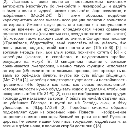
[2]. Льстивость также является неотъемлемым качеством
антихриста («воста́нутъ бо лжехри́сти и лжепроро́цы и дадя́тъ
зна́менiя ве́лiя и чудеса́, я́коже прельсти́ти, а́ще возмо́жно, и
избра́нныя». (Мф.24:24)) [2]. Таким образом, подобная
характеристика могла вызвать ассоциацию поляков с воинством
антихриста. Именно такую роль они «играют» в наступающем
«конце времён». Её функции определяются через сравнение
поляков со львами («аки лютыя лвы, всегда поглатити насъ хотят»)
[6], которая также находит свой источник в Священном писании
(«Трезви́теся, бо́дрствуйте, зане́ супоста́тъ ва́шъ дiа́волъ, я́ко
ле́въ ры́кая, хо́дитъ, искі́й кого́ поглоти́ти»: (1Пет.5:8)) [2], с
волками («градъ тый, аки злыя волки, похитити хотятъ») [6] и с
жеребцом («лютаго, и свирѣпаго, и неукротимаго жребца,
ревущаго на мску») [6]. В священном писании с волками
сравниваются лжепророки, именно такую функцию исполняет
антихрист («Внемли́те же от лжи́выхъ проро́къ, и́же прихо́дятъ къ
ва́мъ во оде́ждахъ о́вчихъ, вну́трь же су́ть во́лцы хи́щницы»:
(Мф.7:15)) [2], жеребец олицетворяет упрямость и настойчивость
грешников («Не будьте как конь, как лошак несмысленный,
которых челюсти нужно обуздывать уздою и удилами, чтобы они
покорялись тебе». (Пс.31:9)) [2], львы же изображаются как орудия
Господа для наказания за грехи (И бы́сть въ нача́лѣ сѣдѣ́нiя и́хъ,
не убоя́шася Го́спода, и пусти́ на ня́ Госпо́дь львы́, и бя́ху
убива́юще я́. (4Цар.17:25)) [2]. Подобная система образов
подкрепляет одну из основных идей Повести – изображение
вторжения поляков как кары Божьей за грехи жителей Русского
царства («и земли нашей без нихъ, государей, овдовѣвши и, за
великия грѣхи наша, в великия скорби достигши») [6].