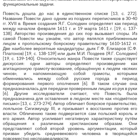
функциональные задачи.
Повесть дошла до нас в единственном списке [13, с. 272].
Название Повести дано одним из поздних переписчиков в 30-40
гг. XVII в. Время создания Я.Г. Солодкин определяет как период
между началом февраля 1611 г. и 19 марта 1611 г. [19, с. 137-
138]. Авторство произведения до сих пор вызывает споры. Из
самой Повести мы узнаём, что автор являлся приближенным
лицом к пропольскому боярскому правительству 1610-1612 гг.
Две наиболее вероятные кандидатуры: дьяк Г.Ф. Елизаров (С.Ф.
Платонов) [19, с. 138-139] или дьяк М.И. Поздеев (Я.Г. Солодкин)
[19, с. 139-140]. Относительно жанра Повести также существует
дискуссия: одни авторы определяют произведение как
агитационную грамоту-воззвание, обращённую к людям «всяких
чинов», и напоминающую собой грамоты, которыми
обменивались между собой русские города в период
формирования первого ополчения [6]. В таком случае она
предназначалась для передачи проверенным лицам из рук в руки
[6]. Другие исследователи считают, что Повесть была
предназначена для оставления в людном месте как «подмётное
письмо» [13, с. 273-274]. Автор обличает боярское правительство,
лояльное Сигизмунду III, и призывает к восстанию против его
власти. Обличению также подвергается сам польский король и
его армия. Автор усиливает негативную характеристику путём
обращения к различным христианским образам. Они
представляют собой второй уровень аргументации, который
призван убедить средневекового человека в творящейся
повсеместно несправедливости.