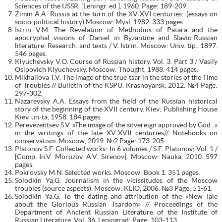
Sciences of the USSR. [Leningr. ed.], 1960. Page: 189-209.
Zimin A.A. Russia at the turn of the XV-XVI centuries: (essays on
socio-political history) Moscow: Mysl, 1982. 333 pages.
Istrin V.M. The Revelation of Methodius of Patara and the
apocryphal visions of Daniel in Byzantine and Slavic-Russian
literature: Research. and texts / V. Istrin. Moscow: Univ. tip., 1897.
546 pages.
Klyuchevsky V.O. Course of Russian history. Vol. 3. Part 3 / Vasily
Osipovich Klyuchevsky. Moscow: Thought, 1988. 414 pages.
Mikhailova T.V. The image of the true tsar in the stories of the Time
of Troubles // Bulletin of the KSPU. Krasnoyarsk, 2012. №4 Page:
297-302.
Nazarevsky A.A. Essays from the field of the Russian historical
story of the beginning of the XVII century. Kiev: Publishing House
Kiev. un-ta, 1958. 184 pages.
Perevezentsev S.V. «The image of the sovereign approved by God...»
in the writings of the late XV-XVII centuries// Notebooks on
conservatism. Moscow, 2019. №2 Page: 173-205.
Platonov S.F. Collected works: In 6 volumes / S.F. Platonov; Vol. 1 /
[Comp. In.V. Morozov, A.V. Sirenov]. Moscow: Nauka, 2010. 597
pages.
Pokrovsky M.N. Selected works. Moscow: Book 1. 351 pages.
Solodkin Ya.G. Journalism in the vicissitudes of the Moscow
troubles (source aspects). Moscow: KLIO, 2006. №3 Page: 51-61.
Solodkin Ya.G. To the dating and attribution of the «New Tale
about the Glorious Russian Tsardom» // Proceedings of the
Department of Ancient Russian Literature of the Institute of
Russian Literature. Vol. 36. Leningrad: Page: 103-113.