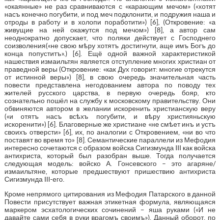
«окаянные» не раз сравниваются с «карающим мечом» («хотят
насъ конечно погубити, и под меч подклонити, и подружия наша и
отроды в работу и в холопи поработити») [6], (Откровение: «а
живущие на ней окажутся под мечом») [8], а автор сам
неоднократно допускает, что поляки действует с Господнего
соизволения(«не свою мѣру хотятъ достигнути, аще имъ Богъ до
конца попуститъ».) [6]. Ещё одной важной характеристикой
нашествия измаильтян является отступление многих христиан от
праведной веры (Откровение: «как Дух говорит: многие отрекутся
от истинной веры») [8], в свою очередь значительная часть
повести представлена негодованием автора по поводу тех
жителей русского царства, в первую очередь бояр, кто
сознательно пошёл на службу к московскому правительству. Они
обвиняются автором в желании искоренить христианскую веру
(«и отятъ насъ всѣхъ погубити, и вѣру християньскую
искоренити») [6]. Благоверные же христиане «не смѣет инъ и устъ
своихъ отверсти» [6], их, по аналогии с Откровением, «ни во что
поставят во время то» [8]. Семантические параллели из Мефодия
интересно сочетаются с образом войска Сигизмунда III как войска
антихриста, который был разобран выше. Тогда получается
следующая модель: войско А. Гонсевского – это агаряне/
измаильтяне, которые предшествуют пришествию антихриста
Сигизмунда III-его.
Кроме непрямого цитирования из Мефодия Патарского в данной
Повести присутствует важная этикетная формула, являющаяся
маркером эсхатологических сочинений – яша руками («И не
давайте сами себя в руки врагомъ своимъ»). Данный оборот, по