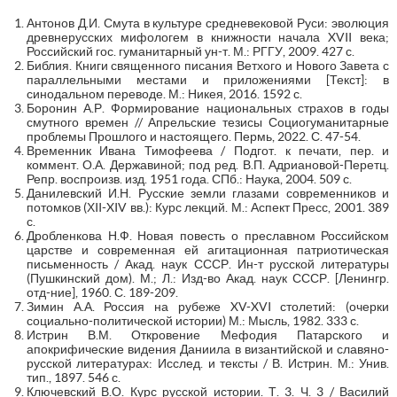
Антонов Д.И. Смута в культуре средневековой Руси: эволюция
древнерусских мифологем в книжности начала XVII века;
Российский гос. гуманитарный ун-т. М.: РГГУ, 2009. 427 с.
Библия. Книги священного писания Ветхого и Нового Завета с
параллельными местами и приложениями [Текст]: в
синодальном переводе. М.: Никея, 2016. 1592 с.
Боронин А.Р. Формирование национальных страхов в годы
смутного времен // Апрельские тезисы Социогуманитарные
проблемы Прошлого и настоящего. Пермь, 2022. С. 47-54.
Временник Ивана Тимофеева / Подгот. к печати, пер. и
коммент. О.А. Державиной; под ред. В.П. Адриановой-Перетц.
Репр. воспроизв. изд. 1951 года. СПб.: Наука, 2004. 509 с.
Данилевский И.Н. Русские земли глазами современников и
потомков (ХII-XIV вв.): Курс лекций. М.: Аспект Пресс, 2001. 389
с.
Дробленкова Н.Ф. Новая повесть о преславном Российском
царстве и современная ей агитационная патриотическая
письменность / Акад. наук СССР. Ин-т русской литературы
(Пушкинский дом). М.; Л.: Изд-во Акад. наук СССР. [Ленингр.
отд-ние], 1960. С. 189-209.
Зимин А.А. Россия на рубеже XV-XVI столетий: (очерки
социально-политической истории) М.: Мысль, 1982. 333 с.
Истрин В.М. Откровение Мефодия Патарского и
апокрифические видения Даниила в византийской и славяно-
русской литературах: Исслед. и тексты / В. Истрин. М.: Унив.
тип., 1897. 546 с.
Ключевский В.О. Курс русской истории. Т. 3. Ч. 3 / Василий