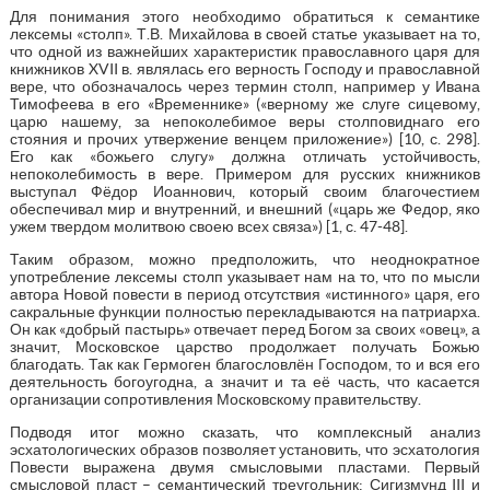
Для понимания этого необходимо обратиться к семантике
лексемы «столп». Т.В. Михайлова в своей статье указывает на то,
что одной из важнейших характеристик православного царя для
книжников XVII в. являлась его верность Господу и православной
вере, что обозначалось через термин столп, например у Ивана
Тимофеева в его «Временнике» («верному же слуге сицевому,
царю нашему, за непоколебимое веры столповиднаго его
стояния и прочих утвержение венцем приложение») [10, с. 298].
Его как «божьего слугу» должна отличать устойчивость,
непоколебимость в вере. Примером для русских книжников
выступал Фёдор Иоаннович, который своим благочестием
обеспечивал мир и внутренний, и внешний («царь же Федор, яко
ужем твердом молитвою своею всех связа») [1, с. 47-48].
Таким образом, можно предположить, что неоднократное
употребление лексемы столп указывает нам на то, что по мысли
автора Новой повести в период отсутствия «истинного» царя, его
сакральные функции полностью перекладываются на патриарха.
Он как «добрый пастырь» отвечает перед Богом за своих «овец», а
значит, Московское царство продолжает получать Божью
благодать. Так как Гермоген благословлён Господом, то и вся его
деятельность богоугодна, а значит и та её часть, что касается
организации сопротивления Московскому правительству.
Подводя итог можно сказать, что комплексный анализ
эсхатологических образов позволяет установить, что эсхатология
Повести выражена двумя смысловыми пластами. Первый
смысловой пласт – семантический треугольник: Сигизмунд III и