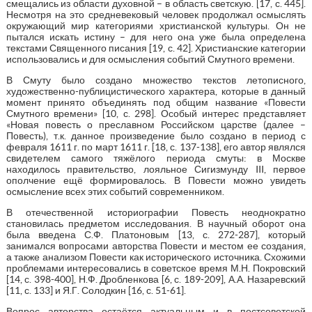
смещались из области духовной – в область светскую. [17, с. 445].
Несмотря на это средневековый человек продолжал осмыслять
окружающий мир категориями христианской культуры. Он не
пытался искать истину – для него она уже была определена
текстами Священного писания [19, с. 42]. Христианские категории
использовались и для осмысления событий Смутного времени.
В Смуту было создано множество текстов летописного,
художественно-публицистического характера, которые в данный
момент принято объединять под общим название «Повести
Смутного времени» [10, с. 298]. Особый интерес представляет
«Новая повесть о преславном Российском царстве (далее –
Повесть), т.к. данное произведение было создано в период с
февраля 1611 г. по март 1611 г. [18, с. 137-138], его автор являлся
свидетелем самого тяжёлого периода смуты: в Москве
находилось правительство, лояльное Сигизмунду III, первое
ополчение ещё формировалось. В Повести можно увидеть
осмысление всех этих событий современником.
В отечественной историографии Повесть неоднократно
становилась предметом исследования. В научный оборот она
была введена С.Ф. Платоновым [13, с. 272-287], который
занимался вопросами авторства Повести и местом ее создания,
а также анализом Повести как исторического источника. Схожими
проблемами интересовались в советское время М.Н. Покровский
[14, с. 398-400], Н.Ф. Дробленкова [6, с. 189-209], А.А. Назаревский
[11, с. 133] и Я.Г. Солодкин [16, с. 51-61].
Вопрос авторства остаётся актуальным и в постсоветской