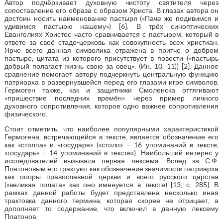
Автор подчёркивает духовную чистоту святителя через
сопоставление его образа с образом Христа. В глазах автора он
достоин носить наименование пастыря («Паче же подивимся и
удивимся пастырю нашему») [6]. В трёх синоптических
Евангелиях Христос часто сравнивается с пастырем, который в
ответе за своё стадо-церковь как совокупность всех христиан.
Ярче всего данная символика отражена в притче о добром
пастыре, цитата из которого присутствует в повести («пастырь
добрый полагает жизнь свою за овец». (Ин. 10, 11)) [2]. Данное
сравнение помогает автору подчеркнуть центральную функцию
патриарха в развернувшейся перед его глазами игре символов.
Гермоген также, как и защитники Смоленска оттягивают
«пришествие последних времён» через пример личного
духовного сопротивления, которое одно важнее сопротивления
физического.
Стоит отметить, что наиболее популярными характеристикой
Гермогена, встречающейся в тексте, является обозначение его
как «столпа» и «государя» («столп» – 16 упоминаний в тексте,
«государь» – 14 упоминаний в тексте»). Наибольший интерес у
исследователей вызывала первая лексема. Вслед за С.Ф.
Платоновым его трактуют как обозначение значимости патриарха
как опоры православной церкви и всего русского царства
(«великая полата» как оно именуется в тексте) [13, с. 285]. В
рамках данной работы будет представлена несколько иная
трактовка данного термина, которая скорее не отрицает, а
дополняет то содержание, что включил в данную лексему
Платонов.