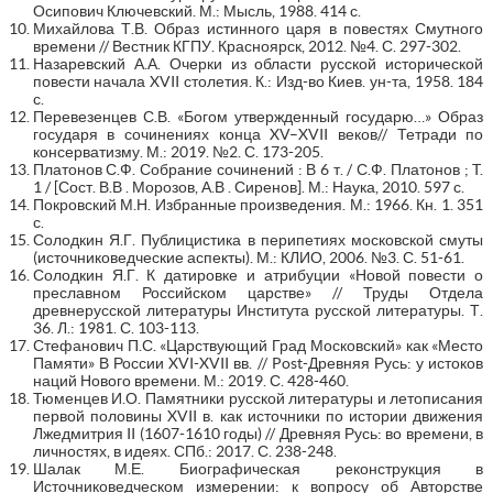
Осипович Ключевский. М.: Мысль, 1988. 414 с.
Михайлова Т.В. Образ истинного царя в повестях Смутного
времени // Вестник КГПУ. Красноярск, 2012. №4. С. 297-302.
Назаревский А.А. Очерки из области русской исторической
повести начала XVII столетия. К.: Изд-во Киев. ун-та, 1958. 184
с.
Перевезенцев С.В. «Богом утвержденный государю…» Образ
государя в сочинениях конца XV–XVII веков// Тетради по
консерватизму. М.: 2019. №2. С. 173-205.
Платонов С.Ф. Собрание сочинений : В 6 т. / С.Ф. Платонов ; T.
1 / [Сост. В.В . Морозов, А.В . Сиренов]. М.: Наука, 2010. 597 с.
Покровский М.Н. Избранные произведения. М.: 1966. Кн. 1. 351
с.
Солодкин Я.Г. Публицистика в перипетиях московской смуты
(источниковедческие аспекты). М.: КЛИО, 2006. №3. С. 51-61.
Солодкин Я.Г. К датировке и атрибуции «Новой повести о
преславном Российском царстве» // Труды Отдела
древнерусской литературы Института русской литературы. Т.
36. Л.: 1981. С. 103-113.
Стефанович П.С. «Царствующий Град Московский» как «Место
Памяти» В России XVI-XVII вв. // Post-Древняя Русь: у истоков
наций Нового времени. М.: 2019. С. 428-460.
Тюменцев И.О. Памятники русской литературы и летописания
первой половины XVII в. как источники по истории движения
Лжедмитрия II (1607-1610 годы) // Древняя Русь: во времени, в
личностях, в идеях. СПб.: 2017. С. 238-248.
Шалак М.Е. Биографическая реконструкция в
Источниковедческом измерении: к вопросу об Авторстве