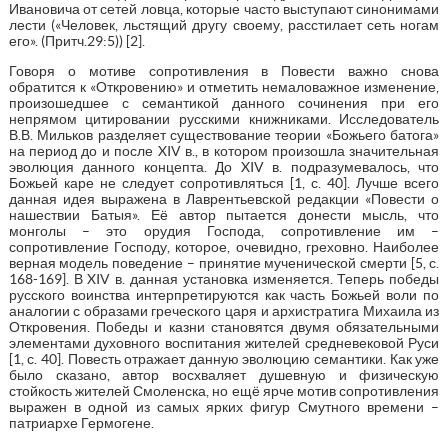
Ивановича от сетей ловца, которые часто выступают синонимами
лести («Человек, льстящий другу своему, расстилает сеть ногам
его». (Притч.29:5)) [2].
Говоря о мотиве сопротивления в Повести важно снова
обратится к «Откровению» и отметить немаловажное изменение,
произошедшее с семантикой данного сочинения при его
непрямом цитировании русскими книжниками. Исследователь
В.В. Мильков разделяет существование теории «Божьего батога»
на период до и после XIV в., в котором произошла значительная
эволюция данного концепта. До XIV в. подразумевалось, что
Божьей каре не следует сопротивляться [1, с. 40]. Лучше всего
данная идея выражена в Лаврентьевской редакции «Повести о
нашествии Батыя». Её автор пытается донести мысль, что
монголы – это орудия Господа, сопротивление им –
сопротивление Господу, которое, очевидно, греховно. Наиболее
верная модель поведение – принятие мученической смерти [5, с.
168-169]. В XIV в. данная установка изменяется. Теперь победы
русского воинства интерпретируются как часть Божьей воли по
аналогии с образами греческого царя и архистратига Михаила из
Откровения. Победы и казни становятся двумя обязательными
элементами духовного воспитания жителей средневековой Руси
[1, с. 40]. Повесть отражает данную эволюцию семантики. Как уже
было сказано, автор восхваляет душевную и физическую
стойкость жителей Смоленска, но ещё ярче мотив сопротивления
выражен в одной из самых ярких фигур Смутного времени –
патриархе Гермогене.