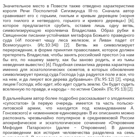
Значительное место в Повести также отведено характеристике
короля Речи Посполитой Сигизмунда III-го. Сначала автор
сравнивает его с горьким, гнилым и кривым деревцем («корня
того гнилого и нетвердого, горького и кривого деревца») [6],
которое предлагается срубить, оставив лишь одну ветвь,
символизирующую королевича Владислава. Образ рубки в
Священном писании-устойчивая метафора Божьего праведного
суда («И посечет чащу леса железом, и Ливан падет от
Всемогущего». (Ис.10:34)) [2]. Ветвь же символизирует
перерождение, в форме принятия православия, которое должен
претерпеть Владислав, чтобы занять российский престол («а нам
бы его, по нашему завету, как бы заново родить, и из тьмы
неведения вывести») [6]. Подобная семантика дерева характерна
именно для эсхатологических сюжетов, в которых обновление
символизирует приход суда Господа («да радуется поле и все, что
на нем, и да ликуют все дерева дубравные». (Пс.95:12) [2], «пред
лицем Господа; ибо идет, ибо идет судить землю. Он будет судить
вселенную по правде, и народы – по истине Своей». (Пс.95:13) [2].
В дальнейшем автор более подробно рассказывает о злодеяниях
«супостатов» (в первую очередь имеется та часть польско-
литовской армии, что находится под командованием А.
Гонсевского) и «изменников-единоверцев». В их описаниях можно
распознать чрезвычайно популярное в средневековой России
апокрифическое и эсхатологическое сочинение «Откровение
Мефодия Патарского» (далее – Откровение). В данном
произведении вся история человечества разделена на семь