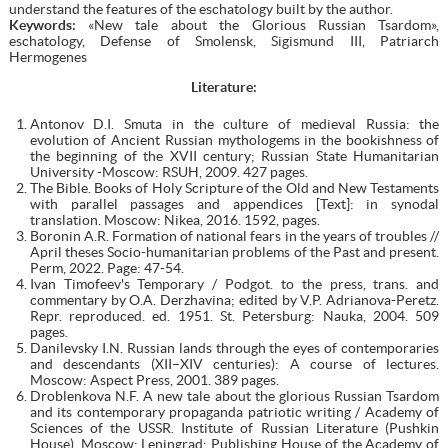
understand the features of the eschatology built by the author.
Keywords:
«New tale about the Glorious Russian Tsardom»,
eschatology, Defense of Smolensk, Sigismund III, Patriarch
Hermogenes
Literature:
Antonov D.I. Smuta in the culture of medieval Russia: the
evolution of Ancient Russian mythologems in the bookishness of
the beginning of the XVII century; Russian State Humanitarian
University -Moscow: RSUH, 2009. 427 pages.
The Bible. Books of Holy Scripture of the Old and New Testaments
with parallel passages and appendices [Text]: in synodal
translation. Moscow: Nikea, 2016. 1592, pages.
Boronin A.R. Formation of national fears in the years of troubles //
April theses Socio-humanitarian problems of the Past and present.
Perm, 2022. Page: 47-54.
Ivan Timofeev's Temporary / Podgot. to the press, trans. and
commentary by O.A. Derzhavina; edited by V.P. Adrianova-Peretz.
Repr. reproduced. ed. 1951. St. Petersburg: Nauka, 2004. 509
pages.
Danilevsky I.N. Russian lands through the eyes of contemporaries
and descendants (XII–XIV centuries): A course of lectures.
Moscow: Aspect Press, 2001. 389 pages.
Droblenkova N.F. A new tale about the glorious Russian Tsardom
and its contemporary propaganda patriotic writing / Academy of
Sciences of the USSR. Institute of Russian Literature (Pushkin
House). Moscow; Leningrad: Publishing House of the Academy of