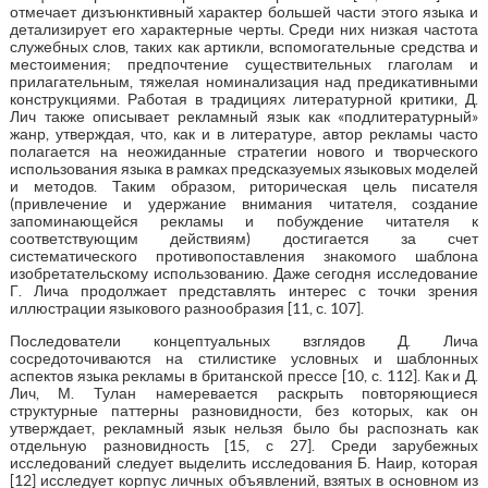
отмечает дизъюнктивный характер большей части этого языка и
детализирует его характерные черты. Среди них низкая частота
служебных слов, таких как артикли, вспомогательные средства и
местоимения; предпочтение существительных глаголам и
прилагательным, тяжелая номинализация над предикативными
конструкциями. Работая в традициях литературной критики, Д.
Лич также описывает рекламный язык как «подлитературный»
жанр, утверждая, что, как и в литературе, автор рекламы часто
полагается на неожиданные стратегии нового и творческого
использования языка в рамках предсказуемых языковых моделей
и методов. Таким образом, риторическая цель писателя
(привлечение и удержание внимания читателя, создание
запоминающейся рекламы и побуждение читателя к
соответствующим действиям) достигается за счет
систематического противопоставления знакомого шаблона
изобретательскому использованию. Даже сегодня исследование
Г. Лича продолжает представлять интерес с точки зрения
иллюстрации языкового разнообразия [11, с. 107].
Последователи концептуальных взглядов Д. Лича
сосредоточиваются на стилистике условных и шаблонных
аспектов языка рекламы в британской прессе [10, с. 112]. Как и Д.
Лич, М. Тулан намеревается раскрыть повторяющиеся
структурные паттерны разновидности, без которых, как он
утверждает, рекламный язык нельзя было бы распознать как
отдельную разновидность [15, с 27]. Среди зарубежных
исследований следует выделить исследования Б. Наир, которая
[12] исследует корпус личных объявлений, взятых в основном из