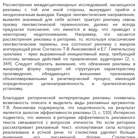
Рассмотрение междисциплинарных исследований, касающихся
рекламы с той или иной стороны, вынуждает прийти к
неоднозначным выводам. Каждое лингвистические направление,
выявляя значимый для себя аспект, трактует рекламу сквозь
призму лингвистической терминологии, далеко не всегда
предлагая пояснения, что имеется в виду, что приводит к
некоторому недопониманию. Например, что касается
рассмотрения рекламы в риторике, то, используя классические
лингвистические термины, она соотносит рекламу с жанром
агитирующей речи. Согласно Т.В. Анисимовой и Е.Г. Гимпельсону
«реклама – ярко выраженный инициативный жанр, требующий
поэтому активных действий по привлечению аудитории» [2, с.
349]. Следует обратить внимание, что облачение рекламы в
жанровую форму придает ей структурную характеристику
произведения, обладающего внешними признаками,
объективированными в речетворческий процесс, имеющий
определенную целенаправленность и прагматическую
установку.
Благодаря риторической интерпретации рекламы появилась
возможность описать и выделить виды рекламных аргументов.
Т.В. Анисимова подчеркнула, что нацеленность на результат
является залогом эффективности рекламы [1, с. 110]. Интересно
подметить, что именно в риторике эффективность рекламного
текста связывается с вопросом этичности. Но если риторика
рассматривает рекламный текст, иллокутивная сила которого
реализована в устной речи, то стилистика уделяет больше
внимания его письменной форме. Стилистика