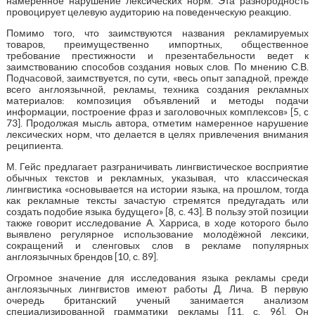
намеренное нарушение лексических норм. Эта разнородность
провоцирует целевую аудиторию на поведенческую реакцию.
Помимо того, что заимствуются названия рекламируемых
товаров, преимущественно импортных, общественное
требование престижности и презентабельности ведет к
заимствованию способов создания новых слов. По мнению С.В.
Подчасовой, заимствуется, по сути, «весь опыт западной, прежде
всего англоязычной, рекламы, техника создания рекламных
материалов: композиция объявлений и методы подачи
информации, построение фраз и заголовочных комплексов» [5, c
73]. Продолжая мысль автора, отметим намеренное нарушение
лексических норм, что делается в целях привлечения внимания
реципиента.
М. Гейс предлагает разграничивать лингвистическое восприятие
обычных текстов и рекламных, указывая, что классическая
лингвистика «основывается на истории языка, на прошлом, тогда
как рекламные тексты зачастую стремятся предугадать или
создать подобие языка будущего» [8, с. 43]. В пользу этой позиции
также говорит исследование А. Харриса, в ходе которого было
выявлено регулярное использование молодёжной лексики,
сокращений и сленговых слов в рекламе популярных
англоязычных брендов [10, с. 89].
Огромное значение для исследования языка рекламы среди
англоязычных лингвистов имеют работы Д. Лича. В первую
очередь британский ученый занимается анализом
специализированной грамматики рекламы [11, с. 96]. Он