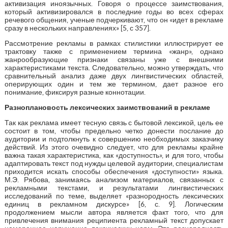
активизация иноязычных. Говоря о процессе заимствования,
который активизировался в последние годы во всех сферах
речевого общения, ученые подчеркивают, что он «идет в рекламе
сразу в нескольких направлениях» [5, с 357].
Рассмотрение рекламы в рамках стилистики иллюстрирует ее
трактовку также с применением термина «жанр», однако
жанрообразующие признаки связаны уже с внешними
характеристиками текста. Следовательно, можно утверждать, что
сравнительный анализ даже двух лингвистических областей,
оперирующих один и тем же термином, дает разное его
понимание, фиксируя разные коннотации.
Разноплановость лексических заимствований в рекламе
Так как реклама имеет тесную связь с бытовой лексикой, цель ее
состоит в том, чтобы предельно четко донести послание до
аудитории и подтолкнуть к совершению необходимых заказчику
действий. Из этого очевидно следует, что для рекламы крайне
важна такая характеристика, как «доступность», и для того, чтобы
адаптировать текст под нужды целевой аудитории, специалистам
приходится искать способы обеспечения «доступности» языка.
М.Э. Рябова, занимаясь анализом материалов, связанных с
рекламными текстами, и результатами лингвистических
исследований по теме, выделяет «разнородность лексических
единиц в рекламном дискурсе» [6, с. 9]. Логическим
продолжением мысли автора является факт того, что для
привлечения внимания реципиента рекламный текст допускает