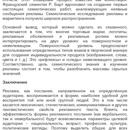
Французский семиотик Р. Барт вдохновил на создание первых
настоящих семиотических работ, анализирующих неявные
сообщения рекламы. Семиотическое исследование рекламы и
маркетинга получило широкое распространение.
Основной вывод, который можно сделать из сказанного,
заключается в том, что многие торговые марки, логотипы,
рекламные объявления и рекламные ролики можно
интерпретировать на двух уровнях: на поверхностном и
нижележащем. Поверхностный уровень предполагает
использование определенных типов знаков в творческой манере
для создания индивидуальности продукта (изображения, слова,
цвета и т. д.). Это «рефлексы» и «следы» нижележащего уровня.
Соответственно, цель семиотического знания в изучении
рекламы состоит в том, чтобы разоблачить массивы скрытых
значений.
Заключение
Реклама, как послание, направленное на определённую
аудиторию, воспринимается в форме, наиболее удобной для
восприятия той или иной группой людей. Это в том числе
касается лексических, стилистических, коммуникативных и других
лингвистических свойств рекламного текста. Влиять на
эффективность формы рекламного послания (как вербального,
так и невербального) будут всевозможные параметры целевой
аудитории – национальность, возраст, профессия, культура,
политические взгляды. Поэтому выделить общую для всех