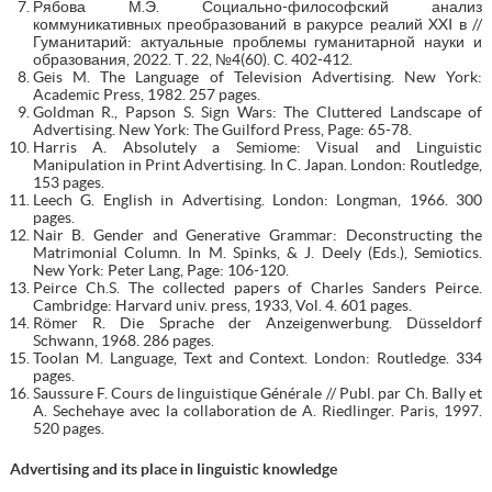
Рябова М.Э. Социально-философский анализ
коммуникативных преобразований в ракурсе реалий XXI в //
Гуманитарий: актуальные проблемы гуманитарной науки и
образования, 2022. Т. 22, №4(60). С. 402-412.
Geis M. The Language of Television Advertising. New York:
Academic Press, 1982. 257 pages.
Goldman R., Papson S. Sign Wars: The Cluttered Landscape of
Advertising. New York: The Guilford Press, Page: 65-78.
Harris A. Absolutely a Semiome: Visual and Linguistic
Manipulation in Print Advertising. In C. Japan. London: Routledge,
153 pages.
Leech G. English in Advertising. London: Longman, 1966. 300
pages.
Nair B. Gender and Generative Grammar: Deconstructing the
Matrimonial Column. In M. Spinks, & J. Deely (Eds.), Semiotics.
New York: Peter Lang, Page: 106-120.
Peirce Ch.S. The collected papers of Charles Sanders Peirce.
Cambridge: Harvard univ. press, 1933, Vol. 4. 601 pages.
Römer R. Die Sprache der Anzeigenwerbung. Düsseldorf
Schwann, 1968. 286 pages.
Toolan M. Language, Text and Context. London: Routledge. 334
pages.
Saussure F. Cours de linguistique Générale // Publ. par Ch. Bally et
A. Sechehaye avec la collaboration de A. Riedlinger. Paris, 1997.
520 pages.
Advertising and its place in linguistic knowledge