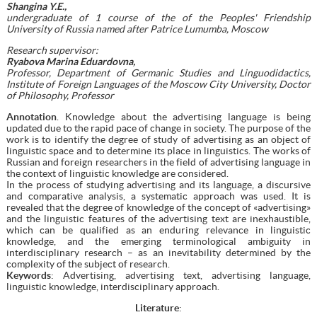
Shangina Y.E.,
undergraduate of 1 course of the of the Peoples' Friendship
University of Russia named after Patrice Lumumba, Moscow
Research supervisor:
Ryabova Marina Eduardovna,
Professor, Department of Germanic Studies and Linguodidactics,
Institute of Foreign Languages of the Moscow City University, Doctor
of Philosophy, Professor
Annotation
. Knowledge about the advertising language is being
updated due to the rapid pace of change in society. The purpose of the
work is to identify the degree of study of advertising as an object of
linguistic space and to determine its place in linguistics. The works of
Russian and foreign researchers in the field of advertising language in
the context of linguistic knowledge are considered.
In the process of studying advertising and its language, a discursive
and comparative analysis, a systematic approach was used. It is
revealed that the degree of knowledge of the concept of «advertising»
and the linguistic features of the advertising text are inexhaustible,
which can be qualified as an enduring relevance in linguistic
knowledge, and the emerging terminological ambiguity in
interdisciplinary research – as an inevitability determined by the
complexity of the subject of research.
Keywords
: Advertising, advertising text, advertising language,
linguistic knowledge, interdisciplinary approach.
Literature
: