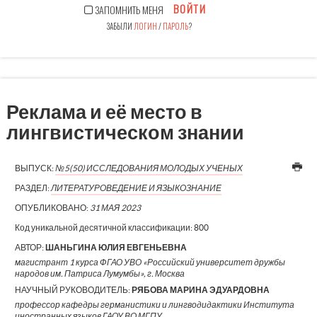
ВОЙТИ
ЗАПОМНИТЬ МЕНЯ
ЗАБЫЛИ
ЛОГИН
/
ПАРОЛЬ
?
Реклама и её место в
лингвистическом знании
ВЫПУСК:
№5(50) ИССЛЕДОВАНИЯ МОЛОДЫХ УЧЕНЫХ
РАЗДЕЛ:
ЛИТЕРАТУРОВЕДЕНИЕ И ЯЗЫКОЗНАНИЕ
ОПУБЛИКОВАНО:
31 МАЯ 2023
Код уникальной десятичной классификации:
800
АВТОР:
ШАНЬГИНА ЮЛИЯ ЕВГЕНЬЕВНА
магистрант 1 курса ФГАО УВО «Российский университет дружбы
народов им. Патриса Лумумбы», г. Москва
НАУЧНЫЙ РУКОВОДИТЕЛЬ:
РЯБОВА МАРИНА ЭДУАРДОВНА
профессор кафедры германистики и лингводидактики Института
иностранных языков ГАОУ ВО МГПУ