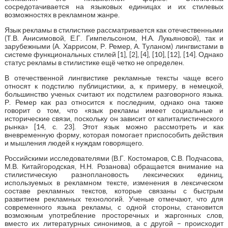
сосредотачивается на языковых единицах и их стилевых
возможностях в рекламном жанре.
Язык рекламы в стилистике рассматривается как отечественными
(Т.В. Анисимовой, Е.Г. Гимпельсоном, Н.А. Лукьяновой), так и
зарубежными (А. Харрисом, Р. Ремер, А. Туланом) лингвистами в
системе функциональных стилей [1], [2], [4], [10], [12], [14]. Однако
статус рекламы в стилистике ещё четко не определен.
В отечественной лингвистике рекламные тексты чаще всего
относят к подстилю публицистики, а, к примеру, в немецкой,
большинство ученых считают их подстилем разговорного языка.
Р. Ремер как раз относится к последним, однако она также
говорит о том, что «язык рекламы имеет социальные и
исторические связи, поскольку он зависит от капиталистического
рынка» [14, с. 23]. Этот язык можно рассмотреть и как
вневременную форму, которая помогает приспособить действия
и мышления людей к нуждам говорящего.
Российскими исследователями (В.Г. Костомаров, С.В. Подчасова,
М.В. Китайгородская, Н.Н. Розанова) обращается внимание на
стилистическую разноплановость лексических единиц,
используемых в рекламном тексте, изменения в лексическом
составе рекламных текстов, которые связаны с быстрым
развитием рекламных технологий. Ученые отмечают, что для
современного языка рекламы, с одной стороны, становится
возможным употребление просторечных и жаргонных слов,
вместо их литературных синонимов, а с другой – происходит