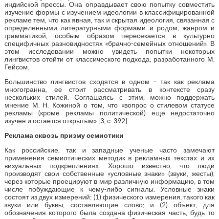
индийской прессы. Она оправдывает свою попытку совместить
изучение формы с изучением идеологии в классифицированной
рекламе тем, что как явная, так и скрытая идеология, связанная с
определенными литературными формами и родом, жанром и
грамматикой, особым образом пересекается в культурно
специфичных разновидностях «брачно-семейных отношений». В
этом исследовании можно увидеть попытки некоторых
лингвистов отойти от классического подхода, разработанного М.
Гейсом.
Большинство лингвистов сходятся в одном – так как реклама
многогранна, ее стоит рассматривать в контексте сразу
нескольких стилей. Соглашаясь с этим, можно поддержать
мнение М. Н. Кожиной о том, что «вопрос о стилевом статусе
рекламы (кроме рекламы политической) еще недостаточно
изучен и остается открытым» [3, с. 392].
Реклама сквозь призму семиотики
Как российские, так и западные ученые часто замечают
применения семиотических методик в рекламных текстах и их
визуальных подкреплениях. Хорошо известно, что люди
производят свои собственные «условные знаки» (звуки, жесты),
через которые проецируют в мир различную информацию, в том
числе побуждающие к чему-либо сигналы. Условные знаки
состоят из двух измерений: (1) физического измерения, такого как
звуки или буквы, составляющие слово; и (2) объект, для
обозначения которого была создана физическая часть, будь то