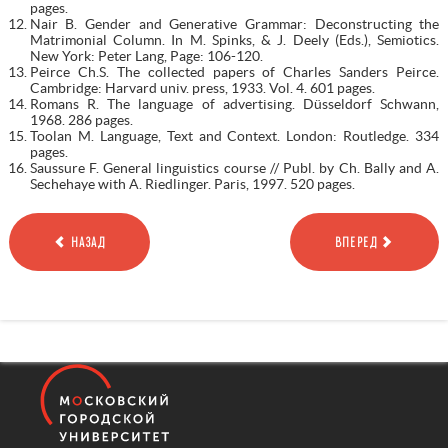
pages.
Nair B. Gender and Generative Grammar: Deconstructing the
Matrimonial Column. In M. Spinks, & J. Deely (Eds.), Semiotics.
New York: Peter Lang, Page: 106-120.
Peirce Ch.S. The collected papers of Charles Sanders Peirce.
Cambridge: Harvard univ. press, 1933. Vol. 4. 601 pages.
Romans R. The language of advertising. Düsseldorf Schwann,
1968. 286 pages.
Toolan M. Language, Text and Context. London: Routledge. 334
pages.
Saussure F. General linguistics course // Publ. by Ch. Bally and A.
Sechehaye with A. Riedlinger. Paris, 1997. 520 pages.
НАЗАД
ВПЕРЕД