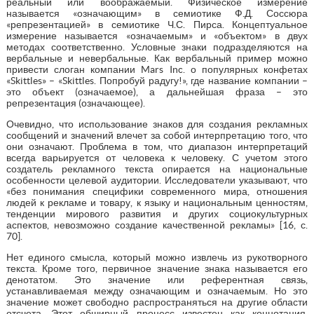
реальный или воображаемый. Физическое измерение
называется «означающим» в семиотике Ф.Д. Соссюра
«репрезентацией» в семиотике Ч.С. Пирса. Концептуальное
измерение называется «означаемым» и «объектом» в двух
методах соответственно. Условные знаки подразделяются на
вербальные и невербальные. Как вербальный пример можно
привести слоган компании Mars Inc. о популярных конфетах
«Skittles» – «Skittles. Попробуй радугу!», где название компании –
это объект (означаемое), а дальнейшая фраза – это
репрезентация (означающее).
Очевидно, что использование знаков для создания рекламных
сообщений и значений влечет за собой интерпретацию того, что
они означают. Проблема в том, что диапазон интерпретаций
всегда варьируется от человека к человеку. С учетом этого
создатель рекламного текста опирается на национальные
особенности целевой аудитории. Исследователи указывают, что
«без понимания специфики современного мира, отношения
людей к рекламе и товару, к языку и национальным ценностям,
тенденции мирового развития и других социокультурных
аспектов, невозможно создание качественной рекламы» [16, с.
70].
Нет единого смысла, который можно извлечь из рукотворного
текста. Кроме того, первичное значение знака называется его
денотатом. Это значение или референтная связь,
устанавливаемая между означающим и означаемым. Но это
значение может свободно распространяться на другие области
отсчета. Этот обширный процесс известен как коннотация.