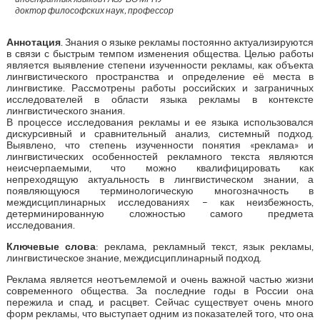
доктор философских наук, профессор
Аннотация
. Знания о языке рекламы постоянно актуализируются
в связи с быстрым темпом изменения общества. Целью работы
является выявление степени изученности рекламы, как объекта
лингвистического пространства и определение её места в
лингвистике. Рассмотрены работы российских и заграничных
исследователей в области языка рекламы в контексте
лингвистического знания.
В процессе исследования рекламы и ее языка использовался
дискурсивный и сравнительный анализ, системный подход.
Выявлено, что степень изученности понятия «реклама» и
лингвистических особенностей рекламного текста являются
неисчерпаемыми, что можно квалифицировать как
непреходящую актуальность в лингвистическом знании, а
появляющуюся терминологическую многозначность в
междисциплинарных исследованиях – как неизбежность,
детерминированную сложностью самого предмета
исследования.
Ключевые слова
: реклама, рекламный текст, язык рекламы,
лингвистическое знание, междисциплинарный подход.
Реклама является неотъемлемой и очень важной частью жизни
современного общества. За последние годы в России она
пережила и спад, и расцвет. Сейчас существует очень много
форм рекламы, что выступает одним из показателей того, что она