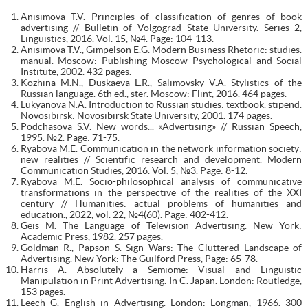
Anisimova T.V. Principles of classification of genres of book
advertising // Bulletin of Volgograd State University. Series 2,
Linguistics, 2016. Vol. 15, №4. Page: 104-113.
Anisimova T.V., Gimpelson E.G. Modern Business Rhetoric: studies.
manual. Moscow: Publishing Moscow Psychological and Social
Institute, 2002. 432 pages.
Kozhina M.N., Duskaeva L.R., Salimovsky V.A. Stylistics of the
Russian language. 6th ed., ster. Moscow: Flint, 2016. 464 pages.
Lukyanova N.A. Introduction to Russian studies: textbook. stipend.
Novosibirsk: Novosibirsk State University, 2001. 174 pages.
Podchasova S.V. New words... «Advertising» // Russian Speech,
1995. №2. Page: 71-75.
Ryabova M.E. Communication in the network information society:
new realities // Scientific research and development. Modern
Communication Studies, 2016. Vol. 5, №3. Page: 8-12.
Ryabova M.E. Socio-philosophical analysis of communicative
transformations in the perspective of the realities of the XXI
century // Humanities: actual problems of humanities and
education., 2022, vol. 22, №4(60). Page: 402-412.
Geis M. The Language of Television Advertising. New York:
Academic Press, 1982. 257 pages.
Goldman R., Papson S. Sign Wars: The Cluttered Landscape of
Advertising. New York: The Guilford Press, Page: 65-78.
Harris A. Absolutely a Semiome: Visual and Linguistic
Manipulation in Print Advertising. In C. Japan. London: Routledge,
153 pages.
Leech G. English in Advertising. London: Longman, 1966. 300