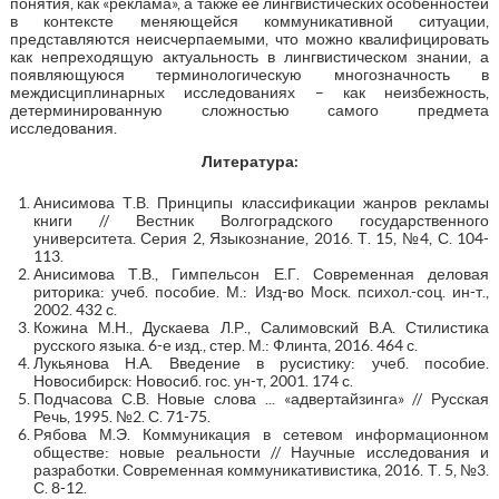
понятия, как «реклама», а также её лингвистических особенностей
в контексте меняющейся коммуникативной ситуации,
представляются неисчерпаемыми, что можно квалифицировать
как непреходящую актуальность в лингвистическом знании, а
появляющуюся терминологическую многозначность в
междисциплинарных исследованиях – как неизбежность,
детерминированную сложностью самого предмета
исследования.
Литература:
Анисимова Т.В. Принципы классификации жанров рекламы
книги // Вестник Волгоградского государственного
университета. Серия 2, Языкознание, 2016. Т. 15, №4, С. 104-
113.
Анисимова Т.В., Гимпельсон Е.Г. Современная деловая
риторика: учеб. пособие. М.: Изд-во Моск. психол.-соц. ин-т.,
2002. 432 с.
Кожина М.Н., Дускаева Л.Р., Салимовский В.А. Стилистика
русского языка. 6-е изд., стер. М.: Флинта, 2016. 464 с.
Лукьянова Н.А. Введение в русистику: учеб. пособие.
Новосибирск: Новосиб. гос. ун-т, 2001. 174 с.
Подчасова С.В. Новые слова ... «адвертайзинга» // Русская
Речь, 1995. №2. С. 71-75.
Рябова М.Э. Коммуникация в сетевом информационном
обществе: новые реальности // Научные исследования и
разработки. Современная коммуникативистика, 2016. Т. 5, №3.
С. 8-12.