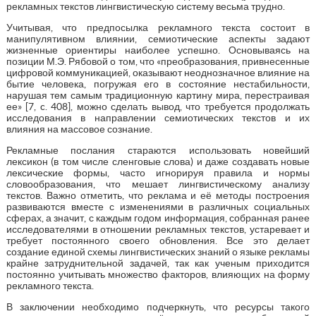
рекламных текстов лингвистическую систему весьма трудно.
Учитывая, что предпосылка рекламного текста состоит в
манипулятивном влиянии, семиотические аспекты задают
жизненные ориентиры наиболее успешно. Основываясь на
позиции М.Э. Рябовой о том, что «преобразования, привнесенные
цифровой коммуникацией, оказывают неоднозначное влияние на
бытие человека, погружая его в состояние нестабильности,
нарушая тем самым традиционную картину мира, перестраивая
ее» [7, c. 408], можно сделать вывод, что требуется продолжать
исследования в направлении семиотических текстов и их
влияния на массовое сознание.
Рекламные послания стараются использовать новейший
лексикон (в том числе сленговые слова) и даже создавать новые
лексические формы, часто игнорируя правила и нормы
словообразования, что мешает лингвистическому анализу
текстов. Важно отметить, что реклама и её методы построения
развиваются вместе с изменениями в различных социальных
сферах, а значит, с каждым годом информация, собранная ранее
исследователями в отношении рекламных текстов, устаревает и
требует постоянного своего обновления. Все это делает
создание единой схемы лингвистических знаний о языке рекламы
крайне затруднительной задачей, так как ученым приходится
постоянно учитывать множество факторов, влияющих на форму
рекламного текста.
В заключении необходимо подчеркнуть, что ресурсы такого