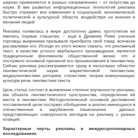
широко применяется в разных направлениях – от искусства до
науки. В век развитых информационных технологий реклама
быстро отражает все изменения в социальной, экономической,
политической и культурной области, воздействуя на мнения и
желания людей.
Реклама появилась в мире достаточно давно, прототипом ее
явились первые глашатаи, – ещё в Древнем Риме уличные
торговцы выкриками призывали приобрети свой товар, всячески
расхваливая его. Исходя из этого можно сказать, что рекламный
текст, в качестве устного вербального произведения, является
традиционным феноменом общественной жизни, что и
послужило основной причиной его проникновения в лингвистику.
Сейчас реклама рассматривается сразу в нескольких областях
лингвистической науки: маркетинговой лингвистике,
медиалингвистике, риторике, стилистике, теории коммуникации,
культуре речи, лингвистике текста.
Цель статьи состоит в выявлении степени изученности рекламы,
как объекта лингвистического пространства, определении её
места в лингвистике. Методологической основной достижения
поставленной цели послужат обобщение и анализ имеющихся в
отечественном и зарубежном языкознании данных,
представляющих совокупность взглядов на рекламу с разных
позиций.
Характерные черты рекламы в междисциплинарных
исследованиях