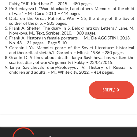
Fakty, "AIF. Kind heart". – 2015. – 480 pages.
Pozhedayeva L. "War, blockade, I and others. Memoirs of the child
of war". – M.: Caro. 2013. – 414 pages.
Data on the Great Patriotic War – 35, the diary of the Soviet
soldier of the p. 5. – 205 pages.
Frank A. Shelter: The diary in S. Belokrinitskoy Letters / Lane, M.
Novikova. M.: Text, Scribes, 2010. – 360 pages.
Frank A. History in female portraits. – M.: De AGOSTINI. 2013. –
No. 43. – 31 pages – Page 5-10.
Garanin L.Ya. Memoirs genre of the Soviet literature: historical
and theoretical sketch/L. Garanin. – Minsk, 1986. –280 pages.
Granin D. 9 lines about death. Tanya Savicheva has written the
scariest diary of war//Argumenty i Fakty. – 23/01/2015.
Tanya Savicheva's diary//Solovyyov V. History of Russia for
children and adults. – M.: White city, 2012. – 414 pages.
ВПЕРЕД