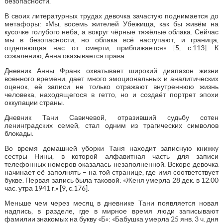
безопасности.
В своих литературных трудах девочка зачастую поднимается до
метафоры: «Мы, восемь жителей Убежища, как бы живём на
кусочке голубого неба, а вокруг чёрные тяжёлые облака. Сейчас
мы в безопасности, но облака всё наступают, и граница,
отделяющая нас от смерти, приближается» [5, с.113]. К
сожалению, Анна оказывается права.
Дневник Анны Франк охватывает широкий диапазон жизни
военного времени, дает много эмоциональных и аналитических
оценок, её записи не только отражают внутреннюю жизнь
человека, находящегося в гетто, но и создаёт портрет эпохи
оккупации страны.
Дневник Тани Савичевой, отразивший судьбу сотен
ленинградских семей, стал одним из трагических символов
блокады.
Во время домашней уборки Таня находит записную книжку
сестры Нины, в которой алфавитная часть для записи
телефонных номеров оказалась незаполненной. Вскоре девочка
начинает её заполнять – на той странице, где имя соответствует
букве. Первая запись была таковой: «Женя умерла 28 дек. в 12.00
час. утра 1941 г.» [9, с.176].
Меньше чем через месяц в дневнике Тани появляется новая
надпись, в разделе, где в мирное время люди записывают
фамилии знакомых на букву «Б»: «Бабушка умерла 25 янв. 3 ч. дня