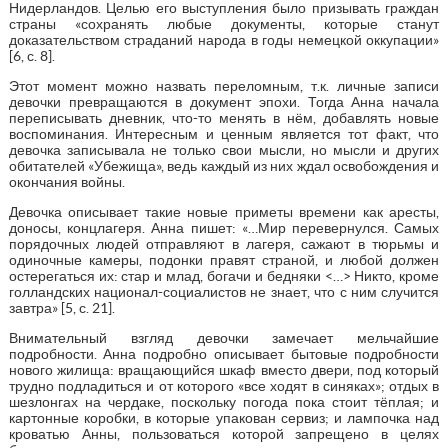
Нидерландов. Целью его выступления было призывать граждан
страны «сохранять любые документы, которые станут
доказательством страданий народа в годы немецкой оккупации»
[6, с. 8].
Этот момент можно назвать переломным, т.к. личные записи
девочки превращаются в документ эпохи. Тогда Анна начала
переписывать дневник, что-то менять в нём, добавлять новые
воспоминания. Интересным и ценным является тот факт, что
девочка записывала не только свои мысли, но мысли и других
обитателей «Убежища», ведь каждый из них ждал освобождения и
окончания войны.
Девочка описывает такие новые приметы времени как аресты,
доносы, концлагеря. Анна пишет: «…Мир перевернулся. Самых
порядочных людей отправляют в лагеря, сажают в тюрьмы и
одиночные камеры, подонки правят страной, и любой должен
остерегаться их: стар и млад, богачи и бедняки <…> Никто, кроме
голландских национал-социалистов не знает, что с ним случится
завтра» [5, с. 21].
Внимательный взгляд девочки замечает мельчайшие
подробности. Анна подробно описывает бытовые подробности
нового жилища: вращающийся шкаф вместо двери, под который
трудно подладиться и от которого «все ходят в синяках»; отдых в
шезлонгах на чердаке, поскольку погода пока стоит тёплая; и
картонные коробки, в которые упакован сервиз; и лампочка над
кроватью Анны, пользоваться которой запрещено в целях