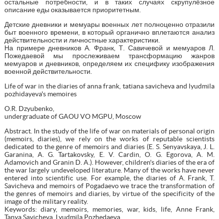
остальные потребности, и в таких случаях скрупулёзное
описание еды оказывается приоритетным.
Детские дневники и мемуары военных лет полноценно отразили
быт военного времени, в который органично вплетаются анализ
действительности и личностные характеристики.
На примере дневников А. Франк, Т. Савичевой и мемуаров Л.
Пожедаевой мы прослеживаем трансформацию жанров
мемуаров и дневников, определяем их специфику изображения
военной действительности.
Life of war in the diaries of anna frank, tatiana savicheva and lyudmila
pozhidayeva's memoires
O.R. Dzyubenko,
undergraduate of GAOU VO MGPU, Moscow
Abstract. In the study of the life of war on materials of personal origin
(memoirs, diaries), we rely on the works of reputable scientists
dedicated to the genre of memoirs and diaries (E. S. Senyavskaya, J. L.
Garanina, A. G. Tartakovsky, E. V. Cardin, O. G. Egorova, A. M.
Adamovich and Granin D. A.). However, children's diaries of the era of
the war largely undeveloped literature. Many of the works have never
entered into scientific use. For example, the diaries of A. Frank, T.
Savicheva and memoirs of Pogadaevo we trace the transformation of
the genres of memoirs and diaries, by virtue of the specificity of the
image of the military reality.
Keywords: diary, memoirs, memories, war, kids, life, Anne Frank,
Tanya Savicheva, Lyudmila Pozhedaeva.