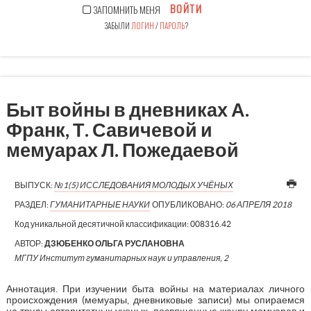
ВОЙТИ
ЗАПОМНИТЬ МЕНЯ
ЗАБЫЛИ
ЛОГИН
/
ПАРОЛЬ
?
Быт войны в дневниках А.
Франк, Т. Савичевой и
мемуарах Л. Пожедаевой
ВЫПУСК:
№1(5) ИССЛЕДОВАНИЯ МОЛОДЫХ УЧЁНЫХ
РАЗДЕЛ:
ГУМАНИТАРНЫЕ НАУКИ
ОПУБЛИКОВАНО:
06 АПРЕЛЯ 2018
Код уникальной десятичной классификации:
008316.42
АВТОР:
ДЗЮБЕНКО ОЛЬГА РУСЛАНОВНА
МГПУ Институт гуманитарных наук и управления, 2
Аннотация. При изучении быта войны на материалах личного
происхождения (мемуары, дневниковые записи) мы опираемся
на труды авторитетных ученых, посвященные жанру мемуаров и