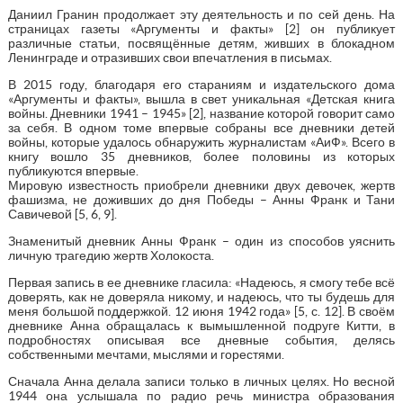
Даниил Гранин продолжает эту деятельность и по сей день. На
страницах газеты «Аргументы и факты» [2] он публикует
различные статьи, посвящённые детям, живших в блокадном
Ленинграде и отразивших свои впечатления в письмах.
В 2015 году, благодаря его стараниям и издательского дома
«Аргументы и факты», вышла в свет уникальная «Детская книга
войны. Дневники 1941 – 1945» [2], название которой говорит само
за себя. В одном томе впервые собраны все дневники детей
войны, которые удалось обнаружить журналистам «АиФ». Всего в
книгу вошло 35 дневников, более половины из которых
публикуются впервые.
Мировую известность приобрели дневники двух девочек, жертв
фашизма, не доживших до дня Победы – Анны Франк и Тани
Савичевой [5, 6, 9].
Знаменитый дневник Анны Франк – один из способов уяснить
личную трагедию жертв Холокоста.
Первая запись в ее дневнике гласила: «Надеюсь, я смогу тебе всё
доверять, как не доверяла никому, и надеюсь, что ты будешь для
меня большой поддержкой. 12 июня 1942 года» [5, с. 12]. В своём
дневнике Анна обращалась к вымышленной подруге Китти, в
подробностях описывая все дневные события, делясь
собственными мечтами, мыслями и горестями.
Сначала Анна делала записи только в личных целях. Но весной
1944 она услышала по радио речь министра образования