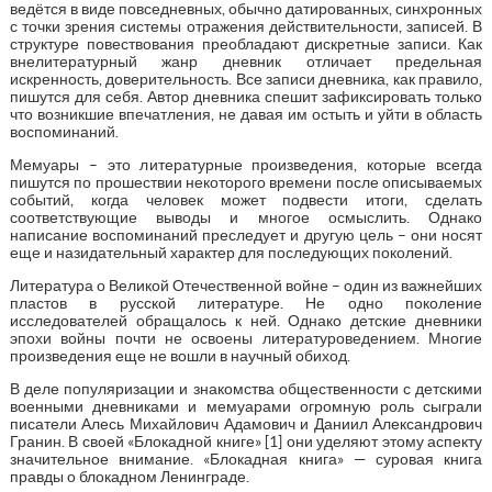
ведётся в виде повседневных, обычно датированных, синхронных
с точки зрения системы отражения действительности, записей. В
структуре повествования преобладают дискретные записи. Как
внелитературный жанр дневник отличает предельная
искренность, доверительность. Все записи дневника, как правило,
пишутся для себя. Автор дневника спешит зафиксировать только
что возникшие впечатления, не давая им остыть и уйти в область
воспоминаний.
Мемуары – это литературные произведения, которые всегда
пишутся по прошествии некоторого времени после описываемых
событий, когда человек может подвести итоги, сделать
соответствующие выводы и многое осмыслить. Однако
написание воспоминаний преследует и другую цель – они носят
еще и назидательный характер для последующих поколений.
Литература о Великой Отечественной войне – один из важнейших
пластов в русской литературе. Не одно поколение
исследователей обращалось к ней. Однако детские дневники
эпохи войны почти не освоены литературоведением. Многие
произведения еще не вошли в научный обиход.
В деле популяризации и знакомства общественности с детскими
военными дневниками и мемуарами огромную роль сыграли
писатели Алесь Михайлович Адамович и Даниил Александрович
Гранин. В своей «Блокадной книге» [1] они уделяют этому аспекту
значительное внимание. «Блокадная книга» — суровая книга
правды о блокадном Ленинграде.