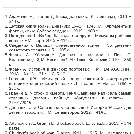
Адамович А., Гранин Д. Блокадная книга. Л.: Лениздат, 2013. –
544 с.
Детская книга войны. Дневники 1941 – 1945. М.: «Аргументы и
факты», «АиФ. Доброе сердце». – 2015. – 480 с.
Пожедаева Л. «Война, блокада, я и другие. Мемуары ребёнка
войны». – М.: Каро. 2013. – 414 с.
Сведения о Великой Отечественной войне – 35, дневник
советского солдата ч. 5. – 205 с.
Франк А. Убежище: Дневник в письмах / Пер. С.
Белокриницкой, М. Новиковой. М.: Текст, Книжники, 2010. – 360
с.
Франк А. История в женских портретах. – М.: De AGOSTINI.
2013. – № 43. – 31 с. – С. 5-10.
Гаранин Л.Я. Мемуарный жанр советской литературы:
историко-теоретический очерк / Л. Гаранин. – Минск, 1986. –
280 с.
Гранин Д. 9 строк о смерти. Таня Савичева написала самый
страшный дневник войны// «Аргументы и факты». –
23/01/2015.
Дневник Тани Савичевой // Соловьёв В. История России для
детей и взрослых. – М.: Белый город, 2012. – 414 с.
Adamovich A., Granin D. Blockade book. L.: Lenizdat, 2013. – 544
pages.
Children's book of war. Diaries 1941 – 1945. M.: Argumenty i