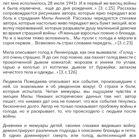
лет мне исполнилось 28 июля 1941г. И в первый же месяц войны
я была изувечена... ещё до дня рождения...» [3, с.25]. Рассказы
сопровождаются рисунками автора, которые ярко передают всю
боль и страдания Милы Аниной. Рассказы чередуются стихами
автора, которые настолько живо передают весь букет эмоций, всю
волну переживаний, которые разрывали душу маленькой девочки
во время страшной войны: «Я меньше взрослых помню о блокаде,
Но и о малом тяжко вспоминать... Мы пухли с голода и мёрзли в
сорок первом.... Возможно ль страх словами передать....» [3, с.23].
Мила описывает голод в Ленинграде, как они выживали: «Голод –
это очень страшно. Я до сих пор помню, как пахнет голод вместе с
прокопченной дымом комнатой; морозом и инеем по углам,
гарью и копотью от коптилки, дымом от буржуйки; запахом
нечистого тела и одежды…» [3, с.126].
Людмила Пожедаева описывает все события, произошедшие с
ней, со знакомыми и об увиденном вокруг. О страхе и боли,
которые испытала. Читая мемуары, мы ощущаем чувства и
эмоции Милы. Никаких исторических данных там нет, автор
пишет, что никаких дат она не помнит, что все события тянулись
бесконечно долго. Автор не только показывает проблему войны и
голода, но и раскрывает, то, что происходило с людьми после
войны.
Дневники и мемуары детей, своими глазами видевших войну,
демонстрируют различные подходы к описанию блокады и гетто.
В одних доминируют смерть или голод, вытесняющий все