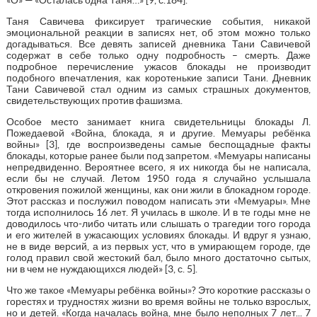
Таня Савичева фиксирует трагические события, никакой
эмоциональной реакции в записях нет, об этом можно только
догадываться. Все девять записей дневника Тани Савичевой
содержат в себе только одну подробность – смерть. Даже
подробное перечисление ужасов блокады не производит
подобного впечатления, как коротенькие записи Тани. Дневник
Тани Савичевой стал одним из самых страшных документов,
свидетельствующих против фашизма.
Особое место занимает книга свидетельницы блокады Л.
Пожедаевой «Война, блокада, я и другие. Мемуары ребёнка
войны» [3], где воспроизведены самые беспощадные факты
блокады, которые ранее были под запретом. «Мемуары написаны
непредвиденно. Вероятнее всего, я их никогда бы не написала,
если бы не случай. Летом 1950 года я случайно услышала
откровения пожилой женщины, как они жили в блокадном городе.
Этот рассказ и послужил поводом написать эти «Мемуары». Мне
тогда исполнилось 16 лет. Я училась в школе. И в те годы мне не
доводилось что-либо читать или слышать о трагедии того города
и его жителей в ужасающих условиях блокады. И вдруг я узнаю,
не в виде версий, а из первых уст, что в умирающем городе, где
голод правил свой жестокий бал, было много достаточно сытых,
ни в чем не нуждающихся людей» [3, с. 5].
Что же такое «Мемуары ребёнка войны»? Это короткие рассказы о
горестях и трудностях жизни во время войны не только взрослых,
но и детей. «Когда началась война, мне было неполных 7 лет... 7