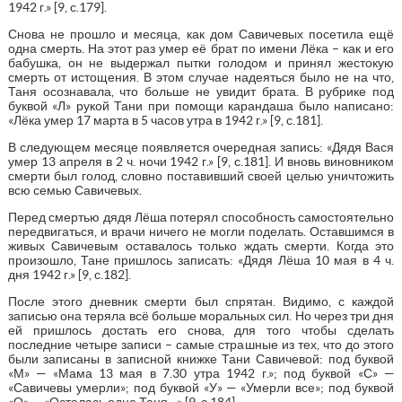
1942 г.» [9, с.179].
Снова не прошло и месяца, как дом Савичевых посетила ещё
одна смерть. На этот раз умер её брат по имени Лёка – как и его
бабушка, он не выдержал пытки голодом и принял жестокую
смерть от истощения. В этом случае надеяться было не на что,
Таня осознавала, что больше не увидит брата. В рубрике под
буквой «Л» рукой Тани при помощи карандаша было написано:
«Лёка умер 17 марта в 5 часов утра в 1942 г.» [9, с.181].
В следующем месяце появляется очередная запись: «Дядя Вася
умер 13 апреля в 2 ч. ночи 1942 г.» [9, с.181]. И вновь виновником
смерти был голод, словно поставивший своей целью уничтожить
всю семью Савичевых.
Перед смертью дядя Лёша потерял способность самостоятельно
передвигаться, и врачи ничего не могли поделать. Оставшимся в
живых Савичевым оставалось только ждать смерти. Когда это
произошло, Тане пришлось записать: «Дядя Лёша 10 мая в 4 ч.
дня 1942 г.» [9, с.182].
После этого дневник смерти был спрятан. Видимо, с каждой
записью она теряла всё больше моральных сил. Но через три дня
ей пришлось достать его снова, для того чтобы сделать
последние четыре записи – самые страшные из тех, что до этого
были записаны в записной книжке Тани Савичевой: под буквой
«М» — «Мама 13 мая в 7.30 утра 1942 г.»; под буквой «С» —
«Савичевы умерли»; под буквой «У» — «Умерли все»; под буквой
«О» — «Осталась одна Таня…» [9, с.184].