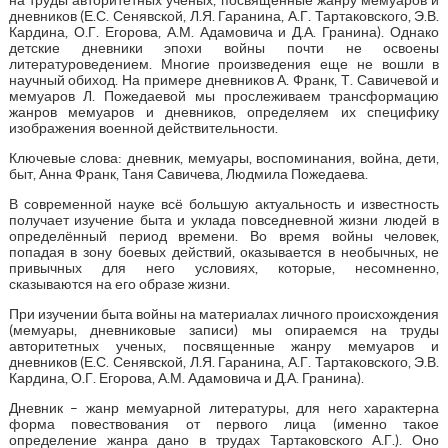
дневников (Е.С. Сенявской, Л.Я. Гаранина, А.Г. Тартаковского, Э.В.
Кардина, О.Г. Егорова, А.М. Адамовича и Д.А. Гранина). Однако
детские дневники эпохи войны почти не освоены
литературоведением. Многие произведения еще не вошли в
научный обиход. На примере дневников А. Франк, Т. Савичевой и
мемуаров Л. Пожедаевой мы прослеживаем трансформацию
жанров мемуаров и дневников, определяем их специфику
изображения военной действительности.
Ключевые слова: дневник, мемуары, воспоминания, война, дети,
быт, Анна Франк, Таня Савичева, Людмила Пожедаева.
В современной науке всё большую актуальность и известность
получает изучение быта и уклада повседневной жизни людей в
определённый период времени. Во время войны человек,
попадая в зону боевых действий, оказывается в необычных, не
привычных для него условиях, которые, несомненно,
сказываются на его образе жизни.
При изучении быта войны на материалах личного происхождения
(мемуары, дневниковые записи) мы опираемся на труды
авторитетных ученых, посвященные жанру мемуаров и
дневников (Е.С. Сенявской, Л.Я. Гаранина, А.Г. Тартаковского, Э.В.
Кардина, О.Г. Егорова, А.М. Адамовича и Д.А. Гранина).
Дневник – жанр мемуарной литературы, для него характерна
форма повествования от первого лица (именно такое
определение жанра дано в трудах Тартаковского А.Г.). Оно