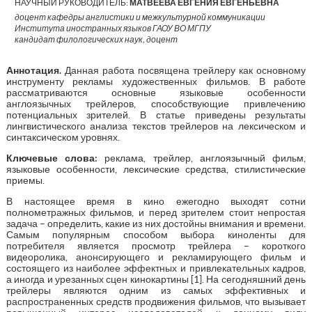
НАУЧНЫЙ РУКОВОДИТЕЛЬ:
МАТВЕЕВА ЕВГЕНИЯ ЕВГЕНЬЕВНА
доцент кафедры англистики и межкультурной коммуникации
Института иностранных языков ГАОУ ВО МГПУ
кандидат филологических наук, доцент
Аннотация.
Данная работа посвящена трейлеру как основному
инструменту рекламы художественных фильмов. В работе
рассматриваются основные языковые особенности
англоязычных трейлеров, способствующие привлечению
потенциальных зрителей. В статье приведены результаты
лингвистического анализа текстов трейлеров на лексическом и
синтаксическом уровнях.
Ключевые слова:
реклама, трейлер, англоязычный фильм,
языковые особенности, лексические средства, стилистические
приемы.
В настоящее время в кино ежегодно выходят сотни
полнометражных фильмов, и перед зрителем стоит непростая
задача – определить, какие из них достойны внимания и времени.
Самым популярным способом выбора киноленты для
потребителя является просмотр трейлера – короткого
видеоролика, анонсирующего и рекламирующего фильм и
состоящего из наиболее эффектных и привлекательных кадров,
а иногда и урезанных сцен кинокартины [1]. На сегодняшний день
трейлеры являются одним из самых эффективных и
распространенных средств продвижения фильмов, что вызывает