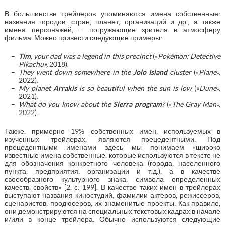
В большинстве трейлеров упоминаются имена собственные:
названия городов, стран, планет, организаций и др., а также
имена персонажей, – погружающие зрителя в атмосферу
фильма. Можно привести следующие примеры:
Tim
, your dad was a legend in this precinct
(«
Pokémon: Detective
Pikachu
»
,
2018).
They went down somewhere in the
Jolo Island
cluster
(«
Plane
»
,
2022).
My planet
Arrakis
is so beautiful when the sun is low
(«
Dune
»
,
2021).
What do you know about the
Sierra program
?
(«
The
Gray
Man
»,
2022).
Также, примерно 19% собственных имен, используемых в
изученных трейлерах, являются прецедентными. Под
прецедентными именами здесь мы понимаем «широко
известные имена собственные, которые используются в тексте не
для обозначения конкретного человека (города, населенного
пункта, предприятия, организации и т.д.), а в качестве
своеобразного культурного знака, символа определенных
качеств, свойств» [2, с. 199]. В качестве таких имен в трейлерах
выступают названия киностудий, фамилии актеров, режиссеров,
сценаристов, продюсеров, их знаменитые проекты. Как правило,
они демонстрируются на специальных текстовых кадрах в начале
и/или в конце трейлера. Обычно используются следующие