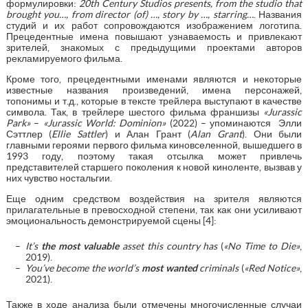
формулировки:
20th Century Studios presents, from the studio that
brought you…, from director (of) …, story by …, starring…
. Названия
студий и их работ сопровождаются изображением логотипа.
Прецедентные имена повышают узнаваемость и привлекают
зрителей, знакомых с предыдущими проектами авторов
рекламируемого фильма.
Кроме того, прецедентными именами являются и некоторые
известные названия произведений, имена персонажей,
топонимы и т.д., которые в тексте трейлера выступают в качестве
символа. Так, в трейлере шестого фильма франшизы
«
Jurassic
Park
»
–
«Jurassi
c
World: Dominion»
(2022) – упоминаются Элли
Сэттлер (
Ellie Sattler
) и Алан Грант (
Alan Grant
). Они были
главными героями первого фильма киновселенной, вышедшего в
1993 году, поэтому такая отсылка может привлечь
представителей старшего поколения к новой киноленте, вызвав у
них чувство ностальгии.
Еще одним средством воздействия на зрителя являются
прилагательные в превосходной степени, так как они усиливают
эмоциональность демонстрируемой сцены [4]:
It’s
the most valuable
asset this country has
(
«
No Time to Die
»
,
2019).
You’ve become the world’s
most wanted
criminals
(
«
Red Notice
»
,
2021).
Также в ходе анализа были отмечены многочисленные случаи