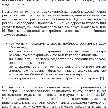
повышенный интерес исследователей к данному виду
видеороликов.
Несмотря на то, что в традиционной жанровой классификации
рекламных текстов трейлер не упоминается, нельзя не заметить
его сходство с рекламным сообщением. Цели трейлеров и
рекламы совпадают – привлечь внимание адресата к товару или
услуге и побудить к его приобретению, т.е. покупке билета в кино
[5]. Базовые характеристики трейлера и рекламного сообщения
также совпадают:
краткость – продолжительность трейлера составляет 120-
150 секунд;
достоверность – трейлер соответствует жанру
рекламируемого фильма и состоит из кадров киноленты;
динамичность – трейлер создается при помощи клипового,
нелинейного монтажа;
привлекательность – в трейлере демонстрируются самые
интересные стороны фильма (яркие аудиовизуальные
эффекты, необычный сюжет, известные актеры);
тиражируемость – трейлеры транслируются многократно [1].
Исходя из этого, можно сделать вывод о принадлежности
трейлера к креолизованному рекламному тексту, поскольку он
объединяет визуальные, вербальные и аудиальные системы [3].
Чтобы сделать трейлер наиболее запоминающимся и
привлекательным, а значит эффективным, создатели используют
различные технические (монтаж, звуковые эффекты и др.) и