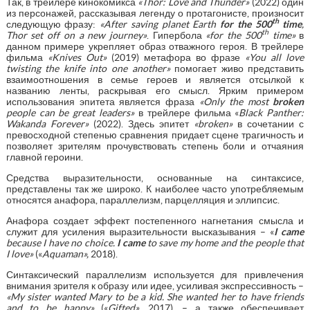
Так, в трейлере кинокомикса
«
Thor
:
Love
and
Thunder
»
(2022) один
из персонажей, рассказывая легенду о протагонисте, произносит
th
следующую фразу:
«After saving planet Earth
for
the 500
time
,
th
Thor set off on a new journey»
. Гипербола
«
for
the
500
time
»
в
данном примере укрепляет образ отважного героя. В трейлере
фильма
«
Knives
Out
»
(2019) метафора во фразе
«
You
all
love
twisting
the
knife
into
one
another
»
помогает живо представить
взаимоотношения в семье героев и является отсылкой к
названию ленты, раскрывая его смысл. Ярким примером
использования эпитета является фраза
«
Only
the
most
broken
people
can
be
great
leaders
»
в трейлере фильма «
Black
Panther
:
Wakanda
Forever
»
(2022). Здесь эпитет
«
broken
»
в сочетании с
превосходной степенью сравнения придает сцене трагичность и
позволяет зрителям прочувствовать степень боли и отчаяния
главной героини.
Средства выразительности, основанные на синтаксисе,
представлены так же широко. К наиболее часто употребляемым
относятся анафора, параллелизм, парцелляция и эллипсис.
Анафора создает эффект постепенного нагнетания смысла и
служит для усиления выразительности высказывания – «
I
came
because
I
have
no
choice
.
I came
to save my home and the people that
I love
»
(«
Aquaman
»
,
2018).
Синтаксический параллелизм используется для привлечения
внимания зрителя к образу или идее, усиливая экспрессивность –
«
My
sister
wanted
Mary
to
be
a
kid
.
She wanted her to have friends
and to be happy
»
(«
Gifted
»
,
2017), – а также обеспечивает