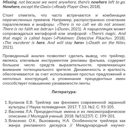
Missing
, not because we went anywhere, there's
nowhere
left to go.
Nowhere
,
except
the
Oasis
»
(
«
Ready
Player
One
»,
2018).
Стоит отметить, что часто встречаются и комбинации
перечисленных приемов. Например, распространено сочетание
параллелизма и анафоры:
«
There
is
no
call
we
do
not
answer
.
There is no faith we betray
»
(
«
Dune
»
,
2021). А парцелляция может
сопровождаться метафорой или эпифорой: «
There’s magic. And
that magic is called hope
»
(
«
Pokémon: Detective Pikachu
»
, 2018),
«
The murderer is
here
. And
will
stay
here
»
(«
Death
on
the
Nile
»,
2021).
Проведенный анализ позволяет сделать вывод, что трейлер,
являясь ключевым инструментом рекламы фильма, содержит
большое число средств выразительности, привлекающих
внимание потенциального зрителя. Динамичность и краткость
обеспечиваются за счет использования простых предложений и
неполных конструкций, а упоминание прецедентных имен
способствует повышению узнаваемости ленты.
Литература:
Буланов Е.В. Трейлер как феномен современной экранной
культуры // Наука телевидения. 2017. Т.13. №2. С. 93-105.
Васнева Л.А. Прецедентные имена и их лексикографическое
описание // Молодой ученый. 2018. №51(237). С. 199-201.
Власенко О.К., Выхованец Н.А. Особенности трейлера как
жанра рекламного дискурса // Международный научно-