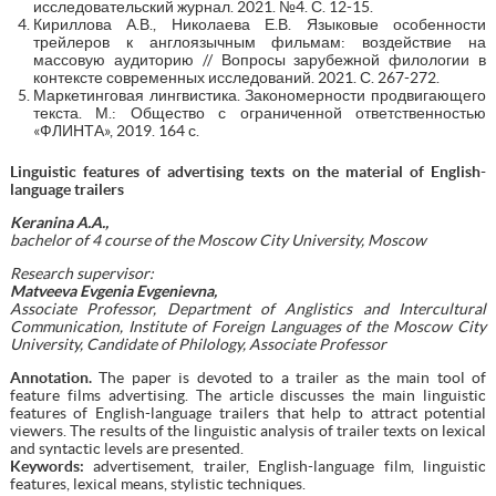
исследовательский журнал. 2021. №4. С. 12-15.
Кириллова А.В., Николаева Е.В. Языковые особенности
трейлеров к англоязычным фильмам: воздействие на
массовую аудиторию // Вопросы зарубежной филологии в
контексте современных исследований. 2021. С. 267-272.
Маркетинговая лингвистика. Закономерности продвигающего
текста. М.: Общество с ограниченной ответственностью
«ФЛИНТА», 2019. 164 с.
Linguistic features of advertising texts on the material of English-
language trailers
Keranina A.A.,
bachelor of 4 course of the Moscow City University, Moscow
Research supervisor:
Matveeva Evgenia Evgenievna,
Associate Professor, Department of Anglistics and Intercultural
Communication, Institute of Foreign Languages of the Moscow City
University, Candidate of Philology, Associate Professor
Annotation.
The paper is devoted to a trailer as the main tool of
feature films advertising. The article discusses the main linguistic
features of English-language trailers that help to attract potential
viewers. The results of the linguistic analysis of trailer texts on lexical
and syntactic levels are presented.
Keywords:
advertisement, trailer, English-language film, linguistic
features, lexical means, stylistic techniques.