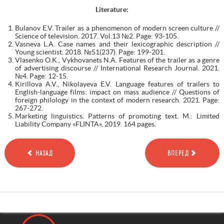
Literature:
Bulanov E.V. Trailer as a phenomenon of modern screen culture //
Science of television. 2017. Vol.13 №2. Page: 93-105.
Vasneva L.A. Case names and their lexicographic description //
Young scientist. 2018. №51(237). Page: 199-201.
Vlasenko O.K., Vykhovanets N.A. Features of the trailer as a genre
of advertising discourse // International Research Journal. 2021.
№4. Page: 12-15.
Kirillova A.V., Nikolayeva E.V. Language features of trailers to
English-language films: impact on mass audience // Questions of
foreign philology in the context of modern research. 2021. Page:
267-272.
Marketing linguistics. Patterns of promoting text. M.: Limited
Liability Company «FLINTA», 2019. 164 pages.
НАЗАД
ВПЕРЕД