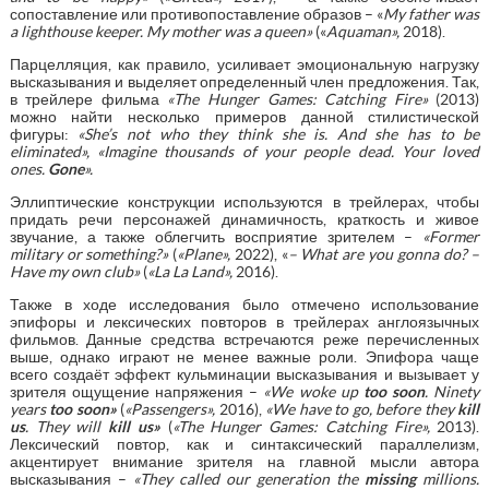
сопоставление или противопоставление образов – «
My father was
a lighthouse keeper. My
mother
was
a
queen
»
(«
Aquaman
»,
2018).
Парцелляция, как правило, усиливает эмоциональную нагрузку
высказывания и выделяет определенный член предложения. Так,
в трейлере фильма
«
The
Hunger
Games
:
Catching
Fire
»
(2013)
можно найти несколько примеров данной стилистической
фигуры:
«
She
’
s
not
who
they
think
she
is
.
And she has to be
eliminated
»
,
«
Imagine thousands of your people dead. Your
loved
ones
.
Gone
».
Эллиптические конструкции используются в трейлерах, чтобы
придать речи персонажей динамичность, краткость и живое
звучание, а также облегчить восприятие зрителем –
«
Former
military
or
something
?»
(
«
Plane
»
,
2022), «
– What are you gonna do? –
Have my own club
»
(
«
La La Land
»
,
2016).
Также в ходе исследования было отмечено использование
эпифоры и лексических повторов в трейлерах англоязычных
фильмов. Данные средства встречаются реже перечисленных
выше, однако играют не менее важные роли. Эпифора чаще
всего создаёт эффект кульминации высказывания и вызывает у
зрителя ощущение напряжения –
«
We
woke
up
too
soon
.
Ninety
years
too soon
»
(
«
Passengers
»
,
2016),
«
We have to go, before they
kill
us
. They will
kill us»
(
«The Hunger Games: Catching Fire»,
2013).
Лексический повтор, как и синтаксический параллелизм,
акцентирует внимание зрителя на главной мысли автора
высказывания –
«They called our generation the
missing
millions.