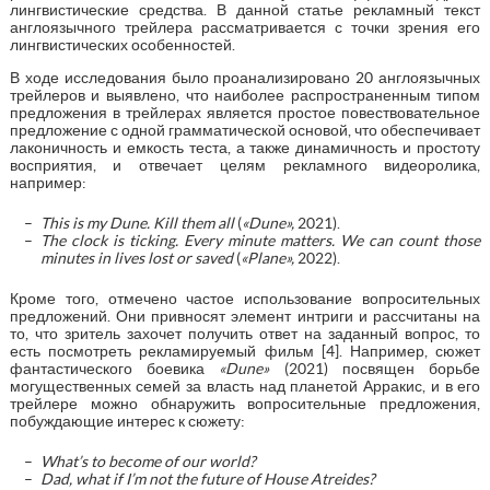
лингвистические средства. В данной статье рекламный текст
англоязычного трейлера рассматривается с точки зрения его
лингвистических особенностей.
В ходе исследования было проанализировано 20 англоязычных
трейлеров и выявлено, что наиболее распространенным типом
предложения в трейлерах является простое повествовательное
предложение с одной грамматической основой, что обеспечивает
лаконичность и емкость теста, а также динамичность и простоту
восприятия, и отвечает целям рекламного видеоролика,
например:
This is my Dune. Kill them all
(
«
Dune
»
,
2021).
The clock is ticking. Every minute matters. We can count those
minutes in lives lost or saved
(
«
Plane
»
,
2022).
Кроме того, отмечено частое использование вопросительных
предложений. Они привносят элемент интриги и рассчитаны на
то, что зритель захочет получить ответ на заданный вопрос, то
есть посмотреть рекламируемый фильм [4]. Например, сюжет
фантастического боевика
«
Dune
»
(2021) посвящен борьбе
могущественных семей за власть над планетой Арракис, и в его
трейлере можно обнаружить вопросительные предложения,
побуждающие интерес к сюжету:
What’s to become of our world?
Dad, what if I’m not the future of House Atreides?