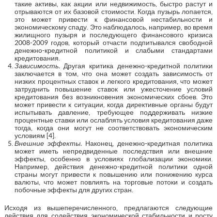
такие активы, как акции или недвижимость, быстро растут и
отрываются от их базовой стоимости. Когда пузырь лопается,
это может привести к финансовой нестабильности и
экономическому спаду. Это наблюдалось, например, во время
жилищного пузыря и последующего финансового кризиса
2008-2009 годов, который отчасти подпитывался свободной
денежно-кредитной политикой и слабыми стандартами
кредитования.
Зависимость.
Другая критика денежно-кредитной политики
заключается в том, что она может создать зависимость от
низких процентных ставок и легкого кредитования, что может
затруднить повышение ставок или ужесточение условий
кредитования без возникновения экономических сбоев. Это
может привести к ситуации, когда директивные органы будут
испытывать давление, требующее поддерживать низкие
процентные ставки или ослаблять условия кредитования даже
тогда, когда они могут не соответствовать экономическим
условиям [4].
Внешние эффекты.
Наконец, денежно-кредитная политика
может иметь непредвиденные последствия или внешние
эффекты, особенно в условиях глобализации экономики.
Например, действия денежно-кредитной политики одной
страны могут привести к повышению или понижению курса
валюты, что может повлиять на торговые потоки и создать
побочные эффекты для других стран.
Исходя из вышеперечисленного, предлагаются следующие
действия для содействия экономической стабильности и росту