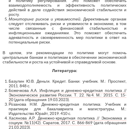
и политику регулирования. Это поможет обеспечить
взаимодополняемость и эффективность политических
действий в деле содействия экономической стабильности и
росту.
Мониторинг рисков и уязвимостей.
Директивным органам
следует отслеживать риски и уязвимости в экономике, в том
числе связанные с финансовой стабильностью и
инфляционными ожиданиями. Это поможет обеспечить
адекватность и своевременность мер политики в ответ на
потенциальные риски.
В целом, эти рекомендации по политике могут помочь
центральным банкам и политикам в обеспечении экономической
стабильности и роста на устойчивой и справедливой основе.
Литература:
Базулин Ю.В. Деньги. Кредит. Банки: учебник. М.: Проспект,
2011. 848 с.
Божечкова А.А. Инфляция и денежно-кредитная политика //
Экономическое развитие России. Т. 22. №4. М.: 2015. С. 15-
20
(дата обращения 19.03.2023).
Розанова Н.М. Денежно-кредитная политика: Учебник и
практикум для бакалавриата и магистратуры. М.:
Издательство Юрайт, 2019. 410 с.
Хасянова А.Р. Денежно-кредитная политика // Экономика и
социум. №11(42). Саратов, 2017. С. 866-869
(дата обращения
21.03.2023).