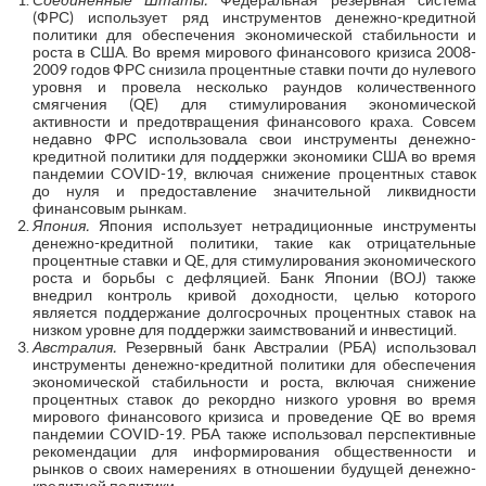
(ФРС) использует ряд инструментов денежно-кредитной
политики для обеспечения экономической стабильности и
роста в США. Во время мирового финансового кризиса 2008-
2009 годов ФРС снизила процентные ставки почти до нулевого
уровня и провела несколько раундов количественного
смягчения (QE) для стимулирования экономической
активности и предотвращения финансового краха. Совсем
недавно ФРС использовала свои инструменты денежно-
кредитной политики для поддержки экономики США во время
пандемии COVID-19, включая снижение процентных ставок
до нуля и предоставление значительной ликвидности
финансовым рынкам.
Япония.
Япония использует нетрадиционные инструменты
денежно-кредитной политики, такие как отрицательные
процентные ставки и QE, для стимулирования экономического
роста и борьбы с дефляцией. Банк Японии (BOJ) также
внедрил контроль кривой доходности, целью которого
является поддержание долгосрочных процентных ставок на
низком уровне для поддержки заимствований и инвестиций.
Австралия.
Резервный банк Австралии (РБА) использовал
инструменты денежно-кредитной политики для обеспечения
экономической стабильности и роста, включая снижение
процентных ставок до рекордно низкого уровня во время
мирового финансового кризиса и проведение QE во время
пандемии COVID-19. РБА также использовал перспективные
рекомендации для информирования общественности и
рынков о своих намерениях в отношении будущей денежно-
кредитной политики.