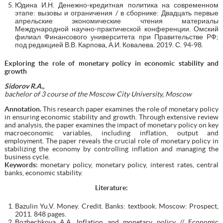
Юдина И.Н. Денежно-кредитная политика на современном
этапе: вызовы и ограничения / в сборнике: Двадцать первые
апрельские экономические чтения материалы
Международной научно-практической конференции. Омский
филиал Финансового университета при Правительстве РФ;
под редакцией В.В. Карпова, А.И. Ковалева. 2019. С. 94-98.
Exploring the role of monetary policy in economic stability and
growth
Sidorov R.A.,
bachelor of 3 course of the Moscow City University, Moscow
Annotation.
This research paper examines the role of monetary policy
in ensuring economic stability and growth. Through extensive review
and analysis, the paper examines the impact of monetary policy on key
macroeconomic variables, including inflation, output and
employment. The paper reveals the crucial role of monetary policy in
stabilizing the economy by controlling inflation and managing the
business cycle.
Keywords:
monetary policy, monetary policy, interest rates, central
banks, economic stability.
Literature
:
Bazulin Yu.V. Money. Credit. Banks: textbook. Moscow: Prospect,
2011. 848 pages.
Bozhechkova A.A. Inflation and monetary policy // Economic