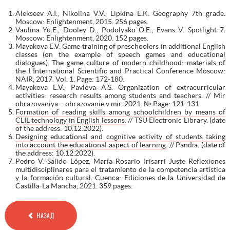
Alekseev A.I., Nikolina V.V., Lipkina E.K. Geography 7th grade.
Moscow: Enlightenment, 2015. 256 pages.
Vaulina Yu.E., Dooley D., Podolyako O.E., Evans V. Spotlight 7.
Moscow: Enlightenment, 2020. 152 pages.
Mayakova E.V. Game training of preschoolers in additional English
classes (on the example of speech games and educational
dialogues). The game culture of modern childhood: materials of
the I International Scientific and Practical Conference Moscow:
NAIR, 2017. Vol. 1. Page: 172-180.
Mayakova E.V., Pavlova A.S. Organization of extracurricular
activities: research results among students and teachers. // Mir
obrazovaniya – obrazovanie v mir. 2021. № Page: 121-131.
Formation of reading skills among schoolchildren by means of
CLIL technology in English lessons.
// TSU Electronic Library. (date
of the address: 10.12.2022).
Designing educational and cognitive activity of students taking
into account the educational aspect of learning.
// Pandia. (date of
the address: 10.12.2022).
Pedro V. Salido López, María Rosario Irisarri Juste Reflexiones
multidisciplinares para el tratamiento de la competencia artística
y la formación cultural. Cuenca: Ediciones de la Universidad de
Castilla-La Mancha, 2021. 359 pages.
НАЗАД