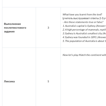
What have you learnt from the text
?
(учитель выслушивает ответы 2-3 у
- Are these statements true or false?
Выполнение
1. Australia’s capital is Sydney. (Answer:
послетекстового
3
2. A high percentage of mammals, reptile
задания
3. Sydney is Australia’s smallest city. (A
4. Sydney was founded in 1891. (Answer:
5. The population of Australia is about 
Now let’s play. Match the continent with
Лексика
5