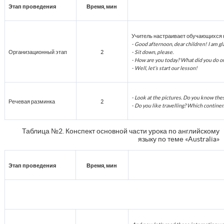
Этап проведения
Время, мин
Учитель настраивает обучающихся на
- Good afternoon, dear children! I am gl
Организационный этап
2
- Sit down, please.
- How are you today? What did you do 
- Well, let’s start our lesson!
- Look at the pictures. Do you know th
Речевая разминка
2
- Do you like travelling? Which contine
Таблица №2. Конспект основной части урока по английскому
языку по теме «Australia»
Этап проведения
Время, мин