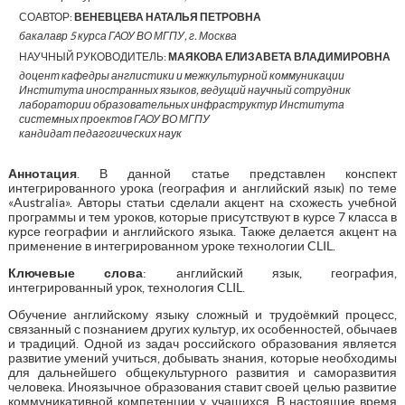
СОАВТОР:
ВЕНЕВЦЕВА НАТАЛЬЯ ПЕТРОВНА
бакалавр 5 курса ГАОУ ВО МГПУ, г. Москва
НАУЧНЫЙ РУКОВОДИТЕЛЬ:
МАЯКОВА ЕЛИЗАВЕТА ВЛАДИМИРОВНА
доцент кафедры англистики и межкультурной коммуникации
Института иностранных языков, ведущий научный сотрудник
лаборатории образовательных инфраструктур Института
системных проектов ГАОУ ВО МГПУ
кандидат педагогических наук
Аннотация
. В данной статье представлен конспект
интегрированного урока (география и английский язык) по теме
«Australia». Авторы статьи сделали акцент на схожесть учебной
программы и тем уроков, которые присутствуют в курсе 7 класса в
курсе географии и английского языка. Также делается акцент на
применение в интегрированном уроке технологии CLIL.
Ключевые слова
: английский язык, география,
интегрированный урок, технология CLIL.
Обучение английскому языку сложный и трудоёмкий процесс,
связанный с познанием других культур, их особенностей, обычаев
и традиций. Одной из задач российского образования является
развитие умений учиться, добывать знания, которые необходимы
для дальнейшего общекультурного развития и саморазвития
человека. Иноязычное образования ставит своей целью развитие
коммуникативной компетенции у учащихся. В настоящие время