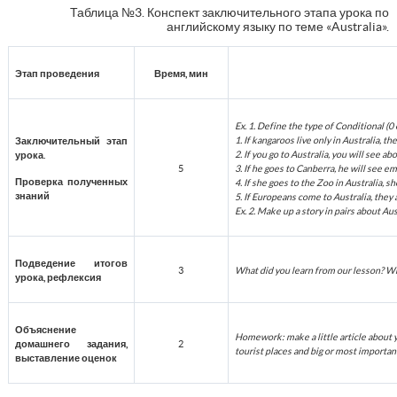
Таблица №3. Конспект заключительного этапа урока по
английскому языку по теме «Australia».
Этап проведения
Время, мин
Ex. 1. Define the type of Conditional (0 o
1.
If kangaroos live only in Australia, t
Заключительный этап
2.
If you go to Australia, you will see abo
урока.
5
3.
If he goes to Canberra, he will see em
Проверка полученных
4.
If she goes to the Zoo in Australia, s
знаний
5.
If Europeans come to Australia, they a
Ex. 2. Make up a story in pairs about Au
Подведение итогов
3
What did you learn from our lesson? Wh
урока, рефлексия
Объяснение
Homework: make a little article about y
домашнего задания,
2
tourist places and big or most important
выставление оценок