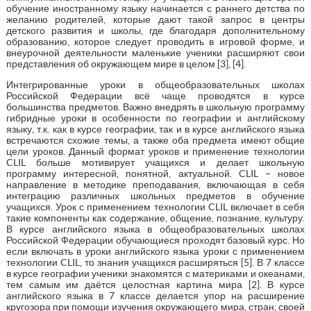
обучение иностранному языку начинается с раннего детства по
желанию родителей, которые дают такой запрос в центры
детского развития и школы, где благодаря дополнительному
образованию, которое следует проводить в игровой форме, и
внеурочной деятельности маленькие ученики расширяют свои
представления об окружающем мире в целом [3], [4].
Интегрированные уроки в общеобразовательных школах
Российской Федерации всё чаще проводятся в курсе
большинства предметов. Важно внедрять в школьную программу
гибридные уроки в особенности по географии и английскому
языку, т.к. как в курсе географии, так и в курсе английского языка
встречаются схожие темы, а также оба предмета имеют общие
цели уроков. Данный формат уроков и применение технологии
CLIL больше мотивирует учащихся и делает школьную
программу интересной, понятной, актуальной. CLIL – новое
направление в методике преподавания, включающая в себя
интеграцию различных школьных предметов в обучение
учащихся. Урок с применением технологии CLIL включает в себя
такие компоненты как содержание, общение, познание, культуру.
В курсе английского языка в общеобразовательных школах
Российской Федерации обучающиеся проходят базовый курс. Но
если включать в уроки английского языка уроки с применением
технологии CLIL, то знания учащихся расширяться [5]. В 7 классе
в курсе географии ученики знакомятся с материками и океанами,
тем самым им даётся целостная картина мира [2]. В курсе
английского языка в 7 классе делается упор на расширение
кругозора при помощи изучения окружающего мира, стран, своей