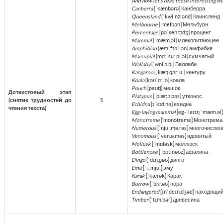
And now let's read these interesting wo
Canberra
[ˈkænbərə] Канберра
Queensland
[ˈkwiːnzlənd] Квинсленд
Melbourne
[ˈmelbən] Мельбурн
Percentage
[pəˈsen.tɪdʒ] процент
Mammal
[ˈmæm.əl] млекопитающее
Amphibian
[æmˈfɪb.i.ən] амфибия
Marsupial
[mɑːˈsuː.pi.əl] сумчатый
Wallaby
[ˈwɒl.ə.bi] Валлаби
Kangaroo
[ˌkæŋ.ɡərˈuː] кенгуру
Koala
[kəʊˈɑː.lə] коала
Pouch
[paʊtʃ] мешок
Дотекстовый этап
Platypus
[ˈplæt.ɪ.pəs] утконос
(снятие трудностей до
5
Echidna
[ɪˈkɪd.nə] ехидна
чтения текста)
Egg-laying mammal
[eg-ˈleɪɪŋ ˈmæm.ə
Monotreme
[‘monotreme] Монотрема
Numerous
[ˈnjuː.mə.rəs] многочисле
Venomous
[ˈven.ə.məs] ядовитый
Mollusk
[ˈmɒləsk] моллюск
Bottlenose
[ˈbɒtlnəʊz] афалина
Dingo
[ˈdɪŋ.ɡəʊ] динго
Emu
[ˈiː.mjuː] эму
Karak
[ˈkærək] Карак
Burrow
[ˈbʌr.əʊ] нора
Endangered
[ɪnˈdeɪn.dʒəd] находящий
Timber
[ˈtɪm.bər] древесина