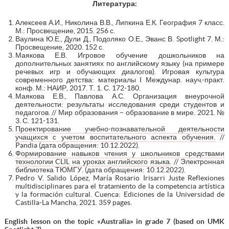
Литература:
Алексеев А.И., Николина В.В., Липкина Е.К. География 7 класс.
М.: Просвещение, 2015. 256 с.
Ваулина Ю.Е., Дули Д., Подоляко О.Е., Эванс В. Spotlight 7. М.:
Просвещение, 2020. 152 с.
Маякова Е.В. Игровое обучение дошкольников на
дополнительных занятиях по английскому языку (на примере
речевых игр и обучающих диалогов). Игровая культура
современного детства: материалы I Междунар. науч.-практ.
конф. М.: НАИР, 2017. Т. 1. С. 172-180.
Маякова Е.В., Павлова А.С. Организация внеурочной
деятельности: результаты исследования среди студентов и
педагогов. // Мир образования – образование в мире. 2021. №
3. С. 121-131.
Проектирование учебно-познавательной деятельности
учащихся c учетом воспитательного аспекта обучения.
//
Pandia (дата обращения: 10.12.2022).
Формирование навыков чтения у школьников средствами
технологии CLIL на уроках английского языка.
// Электронная
библиотека ТЮМГУ. (дата обращения: 10.12.2022).
Pedro V. Salido López, María Rosario Irisarri Juste Reflexiones
multidisciplinares para el tratamiento de la competencia artística
y la formación cultural. Cuenca: Ediciones de la Universidad de
Castilla-La Mancha, 2021. 359 pages.
English lesson on the topic «Australia» in grade 7 (based on UMK