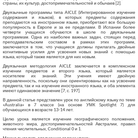
страны, их культур, достопримечательностей и обычаев [2].
Двуязычные программы типа AICLE (Интегрированное изучение
содержания и языков), в которых предметы содержания
преподаются на иностранном языке, приобретают все большую
популярность в Европе и за ее пределами. В Испании более
четверти учащихся обучаются в школе по двуязычным
программам. Одна из наиболее важных задач, стоящих перед
преподавательским составом в рамках этих программ,
заключается в том, что учащиеся должны прилагать двойные
когнитивные усилия для усвоения новых знаний с помощью
языка, который также является для них новым.
Двуязычная методология AICLE заключается в комплексном
изучении предметов и второго языка, который является
носителем их знаний. Эти учения имеют двойную
направленность, поскольку они ориентированы как на усвоение
предмета, так и на изучение иностранного языка, и оба элемента
имеют одинаковое значение [7, с. 197].
В данной статье представлен урок по английскому языку по теме
«Australia» в 7 классе (на основе УМК Spotlight 7) для
обучающихся в возрасте 13-14 лет.
Целю урока является изучение географического положения,
животного мира, достопримечательностей Австралии, правил
чтения числительных, Conditional 0 и 1.
Можно выделить следующие задачи урока: