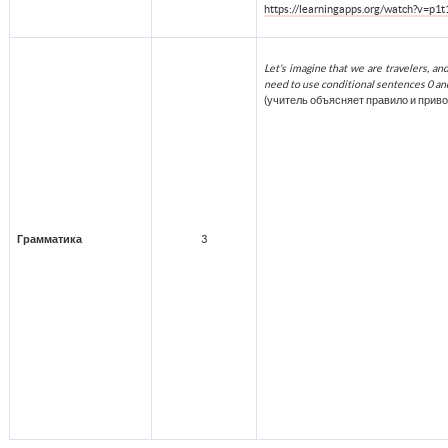
https://learningapps.org/watch?v=p1
Let's imagine that we are travelers, an
need to use conditional sentences 0 an
(учитель объясняет правило и приво
Грамматика
3