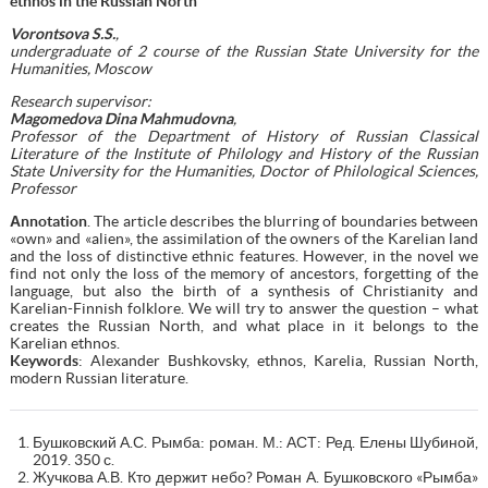
ethnos in the Russian North
Vorontsova S.S.
,
undergraduate of 2 course of the Russian State University for the
Humanities, Moscow
Research supervisor:
Magomedova Dina Mahmudovna
,
Professor of the Department of History of Russian Classical
Literature of the Institute of Philology and History of the Russian
State University for the Humanities, Doctor of Philological Sciences,
Professor
Аnnotation
. The article describes the blurring of boundaries between
«own» and «alien», the assimilation of the owners of the Karelian land
and the loss of distinctive ethnic features. However, in the novel we
find not only the loss of the memory of ancestors, forgetting of the
language, but also the birth of a synthesis of Christianity and
Karelian-Finnish folklore. We will try to answer the question – what
creates the Russian North, and what place in it belongs to the
Karelian ethnos.
Keywords
: Alexander Bushkovsky, ethnos, Karelia, Russian North,
modern Russian literature.
Бушковский А.С. Рымба: роман. М.: АСТ: Ред. Елены Шубиной,
2019. 350 с.
Жучкова А.В. Кто держит небо? Роман А. Бушковского «Рымба»