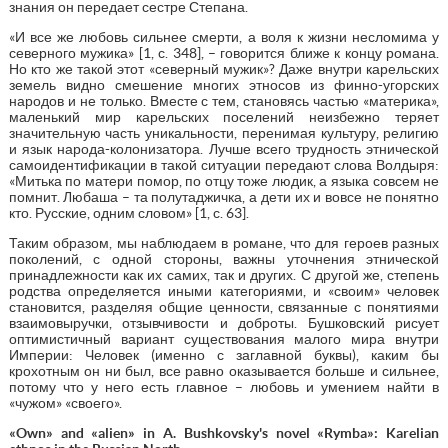
знания он передает сестре Степана.
«И все же любовь сильнее смерти, а воля к жизни несломима у
северного мужика» [1, с. 348], – говорится ближе к концу романа.
Но кто же такой этот «северный мужик»? Даже внутри карельских
земель видно смешение многих этносов из финно-угорских
народов и не только. Вместе с тем, становясь частью «материка»,
маленький мир карельских поселений неизбежно теряет
значительную часть уникальности, перенимая культуру, религию
и язык народа-колонизатора. Лучше всего трудность этнической
самоидентификации в такой ситуации передают слова Волдыря:
«Митька по матери помор, по отцу тоже людик, а языка совсем не
помнит. Любаша – та полутаджичка, а дети их и вовсе не понятно
кто. Русские, одним словом» [1, с. 63].
Таким образом, мы наблюдаем в романе, что для героев разных
поколений, с одной стороны, важны уточнения этнической
принадлежности как их самих, так и других. С другой же, степень
родства определяется иными категориями, и «своим» человек
становится, разделяя общие ценности, связанные с понятиями
взаимовыручки, отзывчивости и доброты. Бушковский рисует
оптимистичный вариант существования малого мира внутри
Империи: Человек (именно с заглавной буквы), каким бы
крохотным он ни был, все равно оказывается больше и сильнее,
потому что у него есть главное – любовь и умением найти в
«чужом» «своего».
«Own» and «alien» in A. Bushkovsky's novel «Rymba»: Karelian