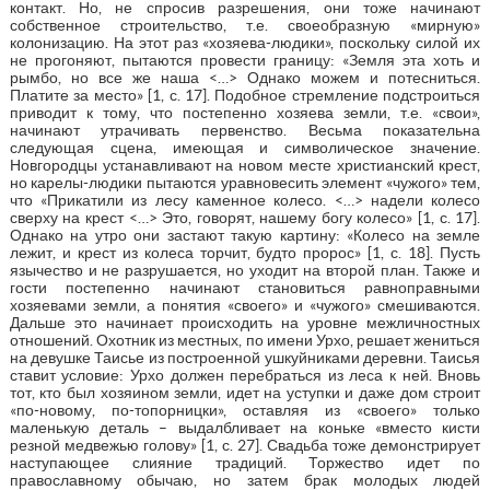
контакт. Но, не спросив разрешения, они тоже начинают
собственное строительство, т.е. своеобразную «мирную»
колонизацию. На этот раз «хозяева-людики», поскольку силой их
не прогоняют, пытаются провести границу: «Земля эта хоть и
рымбо, но все же наша <…> Однако можем и потесниться.
Платите за место» [1, с. 17]. Подобное стремление подстроиться
приводит к тому, что постепенно хозяева земли, т.е. «свои»,
начинают утрачивать первенство. Весьма показательна
следующая сцена, имеющая и символическое значение.
Новгородцы устанавливают на новом месте христианский крест,
но карелы-людики пытаются уравновесить элемент «чужого» тем,
что «Прикатили из лесу каменное колесо. <…> надели колесо
сверху на крест <…> Это, говорят, нашему богу колесо» [1, с. 17].
Однако на утро они застают такую картину: «Колесо на земле
лежит, и крест из колеса торчит, будто пророс» [1, с. 18]. Пусть
язычество и не разрушается, но уходит на второй план. Также и
гости постепенно начинают становиться равноправными
хозяевами земли, а понятия «своего» и «чужого» смешиваются.
Дальше это начинает происходить на уровне межличностных
отношений. Охотник из местных, по имени Урхо, решает жениться
на девушке Таисье из построенной ушкуйниками деревни. Таисья
ставит условие: Урхо должен перебраться из леса к ней. Вновь
тот, кто был хозяином земли, идет на уступки и даже дом строит
«по-новому, по-топорницки», оставляя из «своего» только
маленькую деталь – выдалбливает на коньке «вместо кисти
резной медвежью голову» [1, с. 27]. Свадьба тоже демонстрирует
наступающее слияние традиций. Торжество идет по
православному обычаю, но затем брак молодых людей