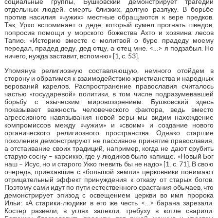
социальные группы, Бушковский демонстрирует трагедии
отдельных людей: смерть близких, долгую разлуку. В борьбе
против насилия «чужих» местные обращаются к вере предков.
Так, Урхо вспоминает о деде, который сумел прогнать шведов,
попросив помощи у морского божества Ахто и хозяина лесов
Тапио: «Историю вместе с молитвой о буре прадеду моему
передал, прадед деду, дед отцу, а отец мне. <…> я подзабыл. Но
ничего, нужда заставит, вспомню» [1, с. 53].
Упомянув религиозную составляющую, немного отойдем в
сторону и обратимся к взаимодействию христианства и народных
верований карелов. Распространение православия считалось
частью «государевой» политики, в том числе подразумевавшей
борьбу с языческим мировоззрением. Бушковский здесь
показывает важность человеческого фактора, ведь вместо
агрессивного навязывания новой веры мы видим нахождение
компромиссов между «чужим» и «своим» и создание нового
органического религиозного пространства. Однако старшие
поколения демонстрируют не пассивное принятие православия,
а отстаивание своих традиций, например, когда не дают срубить
старую сосну – карсикко, где у людиков было капище: «Новый Бог
наш – Исус, но и старого Укко гневить бы не надо» [1, с. 71]. В свою
очередь, приехавшие с «большой земли» церковники понимают
отрицательный эффект принуждения к отказу от старых богов.
Поэтому сами идут по пути естественного срастания обычаев, что
демонстрирует эпизод с освещением церкви во имя пророка
Ильи: «А старики-людики в его же честь <…> барана зарезали.
Костер развели, в углях запекли, требуху в котле сварили.