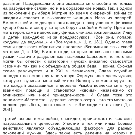
развития. Парадоксально, она оказывается способна не только
на разрушение связей, но и на образование новых. Так, в одном
из поколений рымбаря Митрия во время очередной войны со
шведами спасает и выхаживает женщина Илва из лопарей.
Вместе с ней и ее дочерью они находят в разрушенном финском
хуторе брата и сестру, которых берут с собой в Рымбу. При этом
мать героя, сама наполовину финка, сначала воспринимает Илву
и детей враждебно из-за предрассудков: «Все они, лопари,
колдуны да ведьмы…» и «Все чужие…» [1, с. 131]. Однако глава
семьи призывает обратиться к корням: «Вспомни-ка язык своей
матери» [1, с. 136]. В итоге люди, которые не связаны кровными
узами, частично разделенные языковым барьером, те, кого мы
могли бы отнести к категории «чужих», внезапно становятся
«своими», так как их объединила общая беда – война. Схожая
схема реализуется и в XXI в. Незнакомец Слава случайно
попадает на остров, чуть не утонув. Формула «нет здесь чужих»,
которую озвучивает местный житель Волдырь, демонстрирует то,
что каждый оказавшийся в деревне Рымба вовлекается в круг
взаимной помощи и становится «своим» независимо от
этнической или иной принадлежности. И Слава тоже это
понимает: «Место это – деревня, остров, озеро – это его место, он
должен здесь быть, он это знает. <…> Эти люди – его люди» [1, с.
208 ].
Третий аспект темы войны, очевидно, проистекает из системы
патриархальный ценностей. Участие в тех или иных боевых
действиях является объединяющим фактором для разных
поколений мужчин. Здесь также есть деление на «своих» и