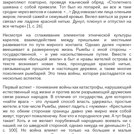
закрепляют повторно, проведя языческий обряд: «Столетнего
шамана с собой привезли. Тот был из лопарей, ан все ж таки
сродни через вепсов и саамов. <…> Дед измазал им лица оленьим
жиром, печной сажей и семужьей кровью. Велел взяться за руки и
связал им ладони красной нитью. Дунул, плюнул и отпустил на
все четыре» [1, с. 26].
Несмотря на сглаживание элементов этнической культуры
карелов, взаимодействие между пришлыми и местными
развивается по пути мирного контакта. Однако далее «чужое»
вмешивает в размеренную жизнь Рымбы с иной стороны –
государственной, – и уже насильственным путем. Вместе с
вторжением «большой земли» в быт и нравы жителей острова в
тексте возникает новая тема, проходящая красной нитью,
связывающая прошлое и настоящее деревни, а также многие
поколения рымбарей. Это тема войны, которая распадается на
несколько аспектов.
Первый аспект – понимание войны как катастрофы, нарушающей
естественный ход жизни и против воли разрывающей дружеские
связи разных народов. В отличие от государства, для которого
«найти врага – это лучший способ власть удержать», простые
жители, в том числе Рымбы, умеют ладить с «чужими»: «Крестьяне
же по обеим сторонам границы давно уже мирно меж собой
живут, торгуют помаленечку. Кое-кто и породнился уже. А тут беда
такая! Хоть и не желает порубежный народишко воевать ни с
нашей, ни со шведской стороной, однако никуда не денешься» [1,
с. 100]. Но война влияет не только на большие и малые