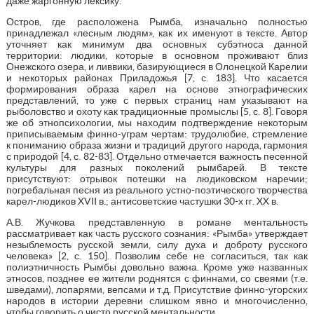
даже жаргонную лексику.
Остров, где расположена Рымба, изначально полностью
принадлежал «лесным людям», как их именуют в тексте. Автор
уточняет как минимум два основных субэтноса данной
территории: людики, которые в основном проживают близ
Онежского озера, и ливвики, базирующиеся в Олонецкой Карелии
и некоторых районах Приладожья [7, с. 183]. Что касается
формирования образа карел на основе этнографических
представлений, то уже с первых страниц нам указывают на
рыболовство и охоту как традиционные промыслы [5, с. 8]. Говоря
же об этнопсихологии, мы находим подтверждение некоторым
приписываемым финно-уграм чертам: трудолюбие, стремление
к пониманию образа жизни и традиций другого народа, гармония
с природой [4, с. 82-83]. Отдельно отмечается важность песенной
культуры для разных поколений рымбарей. В тексте
присутствуют: отрывок потешки на людиковском наречии;
погребальная песня из реального устно-поэтического творчества
карел-людиков XVII в.; антисоветские частушки 30-х гг. XX в.
А.В. Жучкова представленную в романе ментальность
рассматривает как часть русского сознания: «Рымба» утверждает
незыблемость русской земли, силу духа и доброту русского
человека» [2, с. 150]. Позволим себе не согласиться, так как
полиэтничность Рымбы довольно важна. Кроме уже названных
этносов, позднее ее жители роднятся с финнами, со свеями (т.е.
шведами), лопарями, вепсами и т.д. Присутствие финно-угорских
народов в истории деревни слишком явно и многочисленно,
чтобы говорить о чисто русской ментальности.