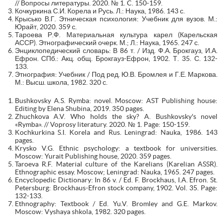
// Вопросы литературы. 2020. № 1. C. 150-159.
Кочкуркина С.И. Корела и Русь. Л.: Наука, 1986. 143 с.
Крысько В.Г. Этническая психология: Учебник для вузов. М.:
Юрайт, 2020. 359 с.
Тароева Р.Ф. Материальная культура карел (Карельская
АССР). Этнографический очерк. М.; Л.: Наука, 1965. 247 с.
Энциклопедический словарь: В 86 т. / Изд. Ф.А. Брокгауз, И.А.
Ефрон. СПб.: Акц. общ. Брокгауз-Ефрон, 1902. Т. 35. С. 132-
133.
Этнография: Учебник / Под ред. Ю.В. Бромлея и Г.Е. Маркова.
М.: Высш. школа, 1982. 320 с.
Bushkovsky A.S. Rymba: novel. Moscow: AST Publishing house:
Editing by Elena Shubina, 2019. 350 pages.
Zhuchkova A.V. Who holds the sky? A. Bushkovsky's novel
«Rymba». // Voprosy literatury. 2020. № 1. Page: 150-159.
Kochkurkina S.I. Korela and Rus. Leningrad: Nauka, 1986. 143
pages.
Krysko V.G. Ethnic psychology: a textbook for universities.
Moscow: Yurait Publishing house, 2020. 359 pages.
Taroeva R.F. Material culture of the Karelians (Karelian ASSR).
Ethnographic essay. Moscow; Leningrad: Nauka, 1965. 247 pages.
Encyclopedic Dictionary: In 86 v. / Ed. F. Brockhaus, I.A. Efron. St.
Petersburg: Brockhaus-Efron stock company, 1902. Vol. 35. Page:
132-133.
Ethnography: Textbook / Ed. Yu.V. Bromley and G.E. Markov.
Moscow: Vyshaya shkola, 1982. 320 pages.