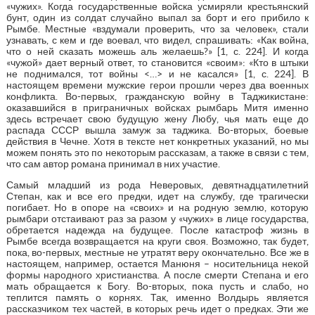
«чужих». Когда государственные войска усмиряли крестьянский
бунт, один из солдат случайно выпал за борт и его прибило к
Рымбе. Местные «вздумали проверить, что за человек», стали
узнавать, с кем и где воевал, что видел, спрашивать: «Как война,
что о ней сказать можешь аль желаешь?» [1, с. 224]. И когда
«чужой» дает верный ответ, то становится «своим»: «Кто в штыки
не поднимался, тот войны <…> и не касался» [1, с. 224]. В
настоящем времени мужские герои прошли через два военных
конфликта. Во-первых, гражданскую войну в Таджикистане:
оказавшийся в приграничных войсках рымбарь Митя именно
здесь встречает свою будущую жену Любу, чья мать еще до
распада СССР вышла замуж за таджика. Во-вторых, боевые
действия в Чечне. Хотя в тексте нет конкретных указаний, но мы
можем понять это по некоторым рассказам, а также в связи с тем,
что сам автор романа принимал в них участие.
Самый младший из рода Неверовых, девятнадцатилетний
Степан, как и все его предки, идет на службу, где трагически
погибает. Но в опоре на «своих» и на родную землю, которую
рымбари отстаивают раз за разом у «чужих» в лице государства,
обретается надежда на будущее. После катастроф жизнь в
Рымбе всегда возвращается на круги своя. Возможно, так будет,
пока, во-первых, местные не утратят веру окончательно. Все же в
настоящем, например, остается Манюня – носительница некой
формы народного христианства. А после смерти Степана и его
мать обращается к Богу. Во-вторых, пока пусть и слабо, но
теплится память о корнях. Так, именно Волдырь является
рассказчиком тех частей, в которых речь идет о предках. Эти же