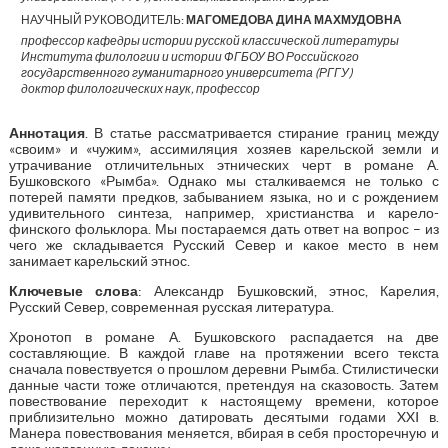
НАУЧНЫЙ РУКОВОДИТЕЛЬ:
МАГОМЕДОВА ДИНА МАХМУДОВНА
профессор кафедры истории русской классической литературы
Института филологии и истории ФГБОУ ВО Российского
государственного гуманитарного университета (РГГУ)
доктор филологических наук, профессор
Аннотация
. В статье рассматривается стирание границ между
«своим» и «чужим», ассимиляция хозяев карельской земли и
утрачивание отличительных этнических черт в романе А.
Бушковского «Рымба». Однако мы сталкиваемся не только с
потерей памяти предков, забыванием языка, но и с рождением
удивительного синтеза, например, христианства и карело-
финского фольклора. Мы постараемся дать ответ на вопрос – из
чего же складывается Русский Север и какое место в нем
занимает карельский этнос.
Ключевые слова
: Александр Бушковский, этнос, Карелия,
Русский Север, современная русская литература.
Хронотоп в романе А. Бушковского распадается на две
составляющие. В каждой главе на протяжении всего текста
сначала повествуется о прошлом деревни Рымба. Стилистически
данные части тоже отличаются, претендуя на сказовость. Затем
повествование переходит к настоящему времени, которое
приблизительно можно датировать десятыми годами XXI в.
Манера повествования меняется, вбирая в себя просторечную и