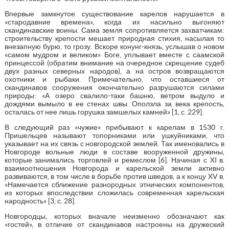
Впервые замкнутое существование карелов нарушается в
«стародавние времена», когда их насильно выгоняют
скандинавские воины. Сама земля сопротивляется захватчикам:
строительству крепости мешает природная стихия, насылая то
внезапную бурю, то грозу. Вскоре конунг-князь, услышав о новом
«самом мудром и великом» Боге, уплывает вместе с саамской
принцессой (обратим внимание на очередное скрещение судеб
двух разных северных народов), а на остров возвращаются
охотники и рыбаки. Примечательно, что оставшиеся от
скандинавов сооружения окончательно разрушаются силами
природы: «А озеро свалило-таки башню, ветром выдуло и
дождями вымыло в ее стенах швы. Оползла за века крепость,
осталась от нее лишь горушка замшелых камней» [1, с. 229].
В следующий раз «чужие» прибывают к карелам в 1530 г.
Пришельцев называют топорниками или ушкуйниками, что
указывает на их связь с новгородской землей. Так именовались в
Новгороде вольные люди в составе вооруженной дружины,
которые занимались торговлей и ремеслом [6]. Начиная с XI в.
взаимоотношения Новгорода и карельской земли активно
развиваются, в том числе в борьбе против шведов, а к концу XV в.
«Намечается сближение разнородных этнических компонентов,
из которых впоследствии сложилась современная карельская
народность» [3, с. 28].
Новгородцы, которых вначале неизменно обозначают как
«гостей», в отличие от скандинавов настроены на дружеский