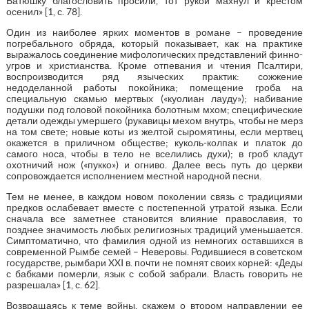
Батюшку благословить просили, тот рукой махнул и крестом
осенил» [1, с. 78].
Один из наиболее ярких моментов в романе – проведение
погребального обряда, который показывает, как на практике
выражалось соединение мифологических представлений финно-
угров и христианства. Кроме отпевания и чтения Псалтири,
воспроизводится ряд языческих практик: сожжение
недоделанной работы покойника; помещение гроба на
специальную скамью мертвых («куолиан лауду»); набивание
подушки под головой покойника болотным мхом; специфические
детали одежды умершего (рукавицы мехом внутрь, чтобы не мерз
на том свете; новые коты из желтой сыромятины, если мертвец
окажется в приличном обществе; куколь-колпак и платок до
самого носа, чтобы в тело не вселились духи); в гроб кладут
охотничий нож («пукко») и огниво. Далее весь путь до церкви
сопровождается исполнением местной народной песни.
Тем не менее, в каждом новом поколении связь с традициями
предков ослабевает вместе с постепенной утратой языка. Если
сначала все заметнее становится влияние православия, то
позднее значимость любых религиозных традиций уменьшается.
Симптоматично, что фамилия одной из немногих оставшихся в
современной Рымбе семей – Неверовы. Родившиеся в советском
государстве, рымбари XXI в. почти не помнят своих корней: «Деды
с бабками померли, язык с собой забрали. Власть говорить не
разрешала» [1, с. 62].
Возвращаясь к теме войны, скажем о втором направлении ее