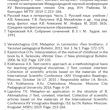
статей по материалам Международной научной конференции
XV Виноградовские чтения. Отв. ред. И.Н. Райкова. М.:
Книгодел: МГПУ, 2019. С.253 -266.
Русский язык и литература. Часть 1: Русский язык: учебник /
А.В. Алексеев, Т.В. Лапутина, И.Д. Михайлова и др.; под ред.
канд. филол. наук А.В. Алексеев. М.: Инфра. М, 2020. 363с.
(Среднее профессиональное образование).
Тарковский А.А. Собрание сочинений. В 3 т. М.: Худож. лит.
1991.
Vereshchagina O.N. Metaphor in Lermontov «Two brothers». //
Yaroslavl pedagogical Bulletin. 2011. Vol. 1. № 1. Page: 172-175.
Kazmirchuk O.Yu. Interpretation of the motive of childhood in the
book by A. Tarkovsky «Winter Day». // New philological Bulletin.
2006. № 1(2). Page: 129-135.
Kokhanova V.A. Text-centric approach as a methodological basis
for teaching philological disciplines. // Text, context, intertext:
Collection of scientific articles based on the materials of the
International Scientific Conference «XIV Vinogradov Readings»,
Moscow, October 16-17, 2015 / Responsible editor I.A. Birich,
V.A. Kokhanova, A.Yu. Chelnokova. Moscow: Moscow City
Pedagogical University, 2016. Page: 6-14.
Laputina T.V. Metaphor-an application in the idiostyle of B.
Akhmadulina. // Text, conetext, intertext. Collection of scientific
articles based on the materials of the International Scientific
Conference XV Vinogradov Readings / Ed. by I.N. Raikov. Moscow:
Knigodel: MSPU, 2019. Page: 253-266.