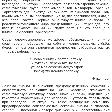
исследования, который направляет нас к рассмотрению лексико-
семантических групп слов-компонентов метафоры Арсения
Тарковского для нахождения личностных смыслов поэта. Нам
важны компоненты, обозначающие то, что сравнивается, и
то
, с
чем
сравнивается. Первые акцентируют внимание поэта на
реалиях окружающего мира, представляющих интерес для него,
вторые покажут, какими их видит поэт. На что обращено
внимание Арсения Тарковского?
Среди слов-компонентов метафоры, обозначающих то,
что
сравнивается, обращают на себя внимание лексемы
судьба,
душа
, причем они становятся поэтическим субъектом разных
типов метафоры поэта:
Я кончил книгу и поставил точку
и рукопись перечитать не мог.
Судьба
моя
сгорела
между строк,
Пока
душа меняла
оболочку.
«Рукопись»
Лексема
судьба
в значении предопределенных событий и
обстоятельств, влияющих на жизнь человека, включает в
семантическую структуру своего значения семы, наделяющие
качеством, характерным для человека, – уставать, терять силы
при определенных ситуациях. Такое расширение семантики
предопределено сочетаемостью лексемы
судьба
с глаголом
сгореть
. Способная к потере физических и нравственных сил