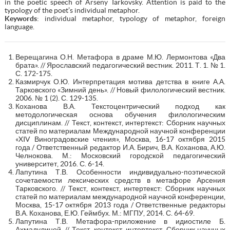
in the poetic speech of Arseny Tarkovsky. Attention is paid to the
typology of the poet’s individual metaphor.
Keywords
: individual metaphor, typology of metaphor, foreign
language.
Верещагина О.Н. Метафора в драме М.Ю. Лермонтова «Два
брата». // Ярославский педагогический вестник. 2011. Т. 1. № 1.
С. 172-175.
Казмирчук О.Ю. Интерпретация мотива детства в книге А.А.
Тарковского «Зимний день». // Новый филологический вестник.
2006. № 1 (2). С. 129-135.
Коханова В.А. Текстоцентрический подход как
методологическая основа обучения филологическим
дисциплинам. // Текст, контекст, интертекст: Сборник научных
статей по материалам Международной научной конференции
«XIV Виноградовские чтения», Москва, 16-17 октября 2015
года / Ответственный редактор И.А. Бирич, В.А. Коханова, А.Ю.
Челнокова. М.: Московский городской педагогический
университет, 2016. С. 6-14.
Лапутина Т.В. Особенности индивидуально-поэтической
сочетаемости лексических средств в метафоре Арсения
Тарковского. // Текст, контекст, интертекст: Сборник научных
статей по материалам международной научной конференции,
Москва, 15-17 октября 2013 года / Ответственные редакторы
В.А. Коханова, Е.Ю. Геймбух. М.: МГПУ, 2014. С. 64-69.
Лапутина Т.В. Метафора-приложение в идиостиле Б.
Ахмадулиной. // Текст, контекст, интертекст. Сборник научных