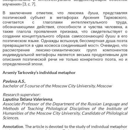
изучения» [3, с. 7].
В заключение отметим, что лексема
душа
, представляя
поэтический субъект в метафорах Арсения Тарковского,
сочетается с глаголами интеллектуального труда,
обозначающими действия, способности и чувства человека, а
также глагола проявления признака, что свидетельствует о
создании концептуального образа
самосознающей души
в его
поэтическом языке. Однажды вспыхнув, бессмертная душа поэта
превращается в «два космоса соединивший мост». Очевидно, что
рассмотрение лексико-семантических групп компонентов
индивидуальной метафоры является весьма продуктивным для
описания поэтической речи не только конкретного поэта, но и
определенной эпохи.
Arseniy Tarkovsky’s individual metaphor
Pavlova A.S.
,
bachelor of 5 course of the Moscow City University, Moscow
Research supervisor:
Laputina Tatiana Valerievna
,
Associate Professor of the Department of the Russian Language and
Methods of Teaching Philological Disciplines of the Institute of
Humanities of the Moscow City University, Candidate of Philological
Sciences.
Annotation
. The article is devoted to the study of individual metaphor