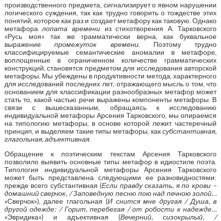
производственного предмета, сигнализирует о явном нарушении
логического суждения, так как трудно говорить о тождестве этих
понятий, которое как раз и создает метафору как таковую. Однако
метафора
лопата времени
из стихотворения А. Тарковского
«Русь моя» так же грамматически верна, как буквальное
выражение
промежуток времени
. Поэтому трудно
классифицируемые семантические аномалии в метафоре,
воплощенные в ограниченном количестве грамматических
конструкций, становятся предметом для исследования авторской
метафоры. Мы убеждены в продуктивности метода, характерного
для исследований последних лет, отражающего мысль о том, что
основанием для классификации разнообразных метафор может
стать то, какой частью речи выражены компоненты метафоры. В
связи с вышесказанным, обращаясь к исследованию
индивидуальной метафоры Арсения Тарковского, мы опираемся
на типологию метафоры, в основе которой лежит частеречный
принцип, и выделяем такие типы метафоры, как
субстантивная,
глагольная, адъективная
.
Обращение к поэтическим текстам Арсения Тарковского
позволило выявить основные типы метафор в идиостиле поэта.
Типология индивидуальной метафоры Арсения Тарковского
может быть представлена следующими ее разновидностями:
прежде всего субстантивная (
Если правду сказать, я по крови –
домашний сверчок, / Заповедную песню пою над печною золой…
«Сверчок»), далее глагольная (
И снится мне другая / Душа, в
другой одежде: / Горит, перебегая / от робости к надежде…
«Эвридика») и адъективная (
Вечерний, сизокрылый, /