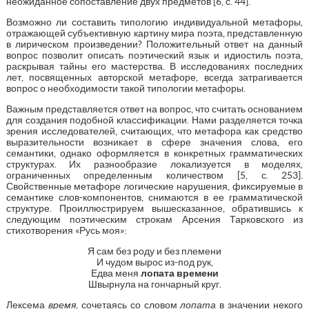
неожиданное сопоставление двух предметов [6, с. 44].
Возможно ли составить типологию индивидуальной метафоры,
отражающей субъективную картину мира поэта, представленную
в лирическом произведении? Положительный ответ на данный
вопрос позволит описать поэтический язык и идиостиль поэта,
раскрывая тайны его мастерства. В исследованиях последних
лет, посвященных авторской метафоре, всегда затрагивается
вопрос о необходимости такой типологии метафоры.
Важным представляется ответ на вопрос, что считать основанием
для создания подобной классификации. Нами разделяется точка
зрения исследователей, считающих, что метафора как средство
выразительности возникает в сфере значения слова, его
семантики, однако оформляется в конкретных грамматических
структурах. Их разнообразие локализуется в моделях,
ограниченных определенным количеством [5, с. 253].
Свойственные метафоре логические нарушения, фиксируемые в
семантике слов-компонентов, снимаются в ее грамматической
структуре. Проиллюстрируем вышесказанное, обратившись к
следующим поэтическим строкам Арсения Тарковского из
стихотворения «Русь моя»:
Я сам без роду и без племени
И чудом вырос из-под рук,
Едва меня
лопата времени
Швырнула на гончарный круг.
Лексема
время
, сочетаясь со словом
лопата
в значении некого