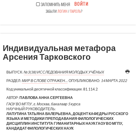
ВОЙТИ
ЗАПОМНИТЬ МЕНЯ
ЗАБЫЛИ
ЛОГИН
/
ПАРОЛЬ
?
Индивидуальная метафора
Арсения Тарковского
ВЫПУСК:
№3(38) ИССЛЕДОВАНИЯ МОЛОДЫХ УЧЁНЫХ
РАЗДЕЛ:
МИР В СЛОВЕ ОТРАЖЕН…
ОПУБЛИКОВАНО:
14 МАРТА 2022
Код уникальной десятичной классификации:
81.114.2
АВТОР:
ПАВЛОВА АННА СЕРГЕЕВНА
ГАОУ ВО МГПУ, г. Москва, бакалавр 5 курса
НАУЧНЫЙ РУКОВОДИТЕЛЬ:
ЛАПУТИНА ТАТЬЯНА ВАЛЕРЬЕВНА, ДОЦЕНТ КАФЕДРЫ РУССКОГО
ЯЗЫКА И МЕТОДИКИ ПРЕПОДАВАНИЯ ФИЛОЛОГИЧЕСКИХ
ДИСЦИПЛИН ИНСТИТУТА ГУМАНИТАРНЫХ НАУК ГАОУ ВО МГПУ,
КАНДИДАТ ФИЛОЛОГИЧЕСКИХ НАУК