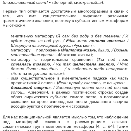
Благословенный свет!
– «Вечерний, сизокрылый…»).
Первый тип отличается достаточным многообразием в связи с
тем, что имя существительное выражает различные
грамматические значения, поэтому к субстантивным метафорам
мы относим:
генитивную метафору (
Я сам без роду и без племени / И
чудом вырос из-под рук, / Едва меня
лопата времени
/
Швырнула на гончарный круг…
«Русь моя»);
метафору — приложение (
Малютка-жизнь
, дыши, / Возьми
мои последние гроши…
«Малютка-жизнь»);
метафору с творительным сравнения (
Ты
под ноги
стлалась травою
, / уж так
шелестела весною
, / Что
боязно было: шагнёшь – / и заденешь тебя ненароком.
«Чего ты не делала только»);
имя существительное в именительном падеже как часть
предикативной основы (
Если правду сказать,
я
по крови –
домашний сверчок
, / Заповедную песню пою над печною
золой…
«Сверчок»); в данных поэтических строках создан
образ лирического субъекта самого поэта, в поэтическом
сознании которого заповедные песни домашнего сверчка
ассоциируются с поэтическими строками.
Для нас принципиальной является мысль о том, что наблюдение
над метафорой связано с рассмотрением лексико-
семантических групп компонентов метафоры [4, с. 64]. Таким
образом, определяется вектор нашего дальнейшего