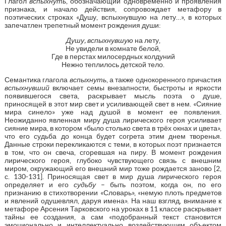
Глагол
вспыхнуть
, обозначающий одновременно и проявления
признака, и начало действия, сопровождает метафору в
поэтических строках «Душу, вспыхнувшую на лету…», в которых
запечатлен трепетный момент рождения души:
Душу, вспыхнувшую
на лету,
Не увидели в комнате белой,
Где в перстах милосердных колдуний
Нежно теплилось детской тело.
Семантика глагола
вспыхнуть
, а также однокоренного причастия
вспыхнувший
включает семы внезапности, быстроты и яркости
появившегося света, раскрывает мысль поэта о душе,
приносящей в этот мир свет и усиливающей свет в нем. «Сияние
мира синело» уже над душой в момент ее появления.
Неожиданно явленная миру душа лирического героя усиливает
сияние мира, в котором «было столько света в трёх окнах и цвета»,
что его судьба до конца будет согрета этим днем творенья.
Данные строки перекликаются с теми, в которых поэт признается
в том, что он свеча, сгоревшая на пиру. В момент рождения
лирического героя, глубоко чувствующего связь с внешним
миром, окружающий его внешний мир тоже рождается заново [2,
с. 130-131]. Приносящая свет в мир душа лирического героя
определяет и его
судьбу
– быть поэтом, когда он, по его
признанию в стихотворении «Словарь», «немую плоть предметов
и явлений одушевлял, даруя имена». На наш взгляд, внимание к
метафоре Арсения Тарковского на уроках в 11 классе раскрывает
тайны ее создания, а сам «подобранный текст становится
эмоционально и интеллектуально воздействующим объектом