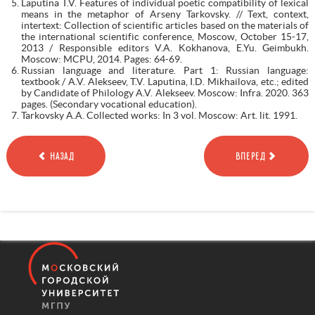
Laputina T.V. Features of individual poetic compatibility of lexical
means in the metaphor of Arseny Tarkovsky. // Text, context,
intertext: Collection of scientific articles based on the materials of
the international scientific conference, Moscow, October 15-17,
2013 / Responsible editors V.A. Kokhanova, E.Yu. Geimbukh.
Moscow: MCPU, 2014. Pages: 64-69.
Russian language and literature. Part 1: Russian language:
textbook / A.V. Alekseev, T.V. Laputina, I.D. Mikhailova, etc.; edited
by Candidate of Philology A.V. Alekseev. Moscow: Infra. 2020. 363
pages. (Secondary vocational education).
Tarkovsky A.A. Collected works: In 3 vol. Moscow: Art. lit. 1991.
НАЗАД
ВПЕРЕД