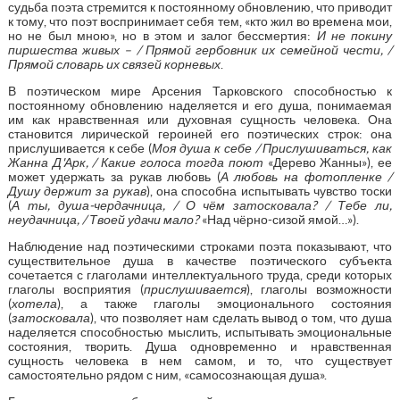
судьба поэта стремится к постоянному обновлению, что приводит
к тому, что поэт воспринимает себя тем, «кто жил во времена мои,
но не был мною», но в этом и залог бессмертия:
И не покину
пиршества живых – / Прямой гербовник их семейной чести, /
Прямой словарь их связей корневых
.
В поэтическом мире Арсения Тарковского способностью к
постоянному обновлению наделяется и его душа, понимаемая
им как нравственная или духовная сущность человека. Она
становится лирической героиней его поэтических строк: она
прислушивается к себе (
Моя душа к себе / Прислушиваться, как
Жанна Д'Арк, / Какие голоса тогда поют
«Дерево Жанны»), ее
может удержать за рукав любовь (
А любовь на фотопленке /
Душу держит за рукав
), она способна испытывать чувство тоски
(
А ты, душа-чердачница, / О чём затосковала? / Тебе ли,
неудачница, / Твоей удачи мало?
«Над чёрно-сизой ямой…»).
Наблюдение над поэтическими строками поэта показывают, что
существительное душа в качестве поэтического субъекта
сочетается с глаголами интеллектуального труда, среди которых
глаголы восприятия (
прислушивается
), глаголы возможности
(
хотела
), а также глаголы эмоционального состояния
(
затосковала
), что позволяет нам сделать вывод о том, что душа
наделяется способностью мыслить, испытывать эмоциональные
состояния, творить. Душа одновременно и нравственная
сущность человека в нем самом, и то, что существует
самостоятельно рядом с ним, «самосознающая душа».