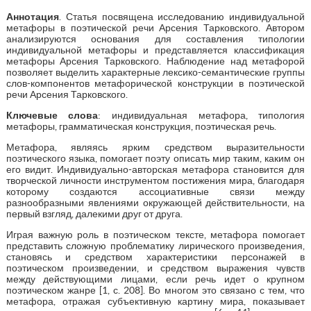
Аннотация
. Статья посвящена исследованию индивидуальной
метафоры в поэтической речи Арсения Тарковского. Автором
анализируются основания для составления типологии
индивидуальной метафоры и представляется классификация
метафоры Арсения Тарковского. Наблюдение над метафорой
позволяет выделить характерные лексико-семантические группы
слов-компонентов метафорической конструкции в поэтической
речи Арсения Тарковского.
Ключевые слова
: индивидуальная метафора, типология
метафоры, грамматическая конструкция, поэтическая речь.
Метафора, являясь ярким средством выразительности
поэтического языка, помогает поэту описать мир таким, каким он
его видит. Индивидуально-авторская метафора становится для
творческой личности инструментом постижения мира, благодаря
которому создаются ассоциативные связи между
разнообразными явлениями окружающей действительности, на
первый взгляд, далекими друг от друга.
Играя важную роль в поэтическом тексте, метафора помогает
представить сложную проблематику лирического произведения,
становясь и средством характеристики персонажей в
поэтическом произведении, и средством выражения чувств
между действующими лицами, если речь идет о крупном
поэтическом жанре [1, с. 208]. Во многом это связано с тем, что
метафора, отражая субъективную картину мира, показывает