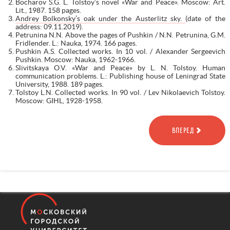
Bocharov S.G. L. Tolstoy’s novel «War and Peace». Moscow: Art.
Lit., 1987. 158 pages.
Andrey Bolkonsky’s oak under the Austerlitz sky.
(date of the
address: 09.11.2019).
Petrunina N.N. Above the pages of Pushkin / N.N. Petrunina, G.M.
Fridlender. L.: Nauka, 1974. 166 pages.
Pushkin A.S. Collected works. In 10 vol. / Alexander Sergeevich
Pushkin. Moscow: Nauka, 1962-1966.
Slivitskaya O.V. «War and Peace» by L. N. Tolstoy. Human
communication problems. L.: Publishing house of Leningrad State
University, 1988. 189 pages.
Tolstoy L.N. Collected works. In 90 vol. / Lev Nikolaevich Tolstoy.
Moscow: GIHL, 1928-1958.
ВПЕРЕД