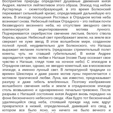
Восприятие природы определяет душевные движения князя
Андрея, является лейтмотивом этого образа. Эпизод под небом
Аустерлица – сюжетообразующий, в это время Болконский
переживает сильнейший кризис, определивший дальнейшую его
жизнь. В эпизоде посещения Ростовых в Отрадном мотив неба
возникает снова. Небесный пейзаж Отрадного – это пейзаж почти
беззвездного весеннего неба, но отсутствие звездного света
компенсируется акцентированием мотива лунного.
Подчеркивается серебристое свечение листьев, белого ствола
березы, крыши. Небесный свет преображает землю, на земле все
сверкает не хуже звезд. В этом волшебном мире, созданном
полной луной, неудивительно для Болконского, что Наташа
выражает желание полететь (предсказан стремительный полет
кометы, чуть не ставший губительным). В князе Андрее
зарождается чувство любви к Наташе (позже Пьер осознает свое
чувство к Наташе, глядя тоже на ночное небо). С эпизодом в
Отрадном связан, однако, не звездно-кометный, как в московском
эпизоде, а именно лунный свет. В литературной традиции со
времен Шекспира и даже ранее мотив луны переплетается с
мотивом трагической любви. Луна, как известно, предсказывает
разлуку и даже гибель влюбленных. Поэтому изображение
волшебного свечения неба и земли в отрадненском эпизоде
столь возвышенно и одновременно печально-тревожно. После
разрыва с Наташей состояние князя Андрея вновь передано на
фоне бесконечного небесного свода: «Как будто тот бесконечный
удаляющийся свод неба, стоявший прежде над ним, вдруг
превратился в низкий, определенный, давивший его свод, в
котором все было ясно, но ничего не было вечного и