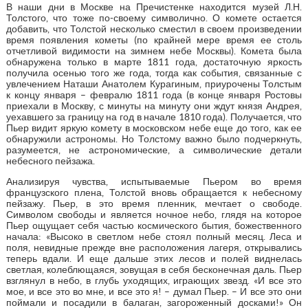
В наши дни в Москве на Пречистенке находится музей Л.Н.
Толстого, что тоже по-своему символично. О комете остается
добавить, что Толстой несколько сместил в своем произведении
время появления кометы (по крайней мере время ее столь
отчетливой видимости на зимнем небе Москвы). Комета была
обнаружена только в марте 1811 года, достаточную яркость
получила осенью того же года, тогда как события, связанные с
увлечением Наташи Анатолем Курагиным, приурочены Толстым
к концу января – февралю 1811 года (в конце января Ростовы
приехали в Москву, с минуты на минуту они ждут князя Андрея,
уехавшего за границу на год в начале 1810 года). Получается, что
Пьер видит яркую комету в московском небе еще до того, как ее
обнаружили астрономы. Но Толстому важно было подчеркнуть,
разумеется, не астрономические, а символические детали
небесного пейзажа.
Анализируя чувства, испытываемые Пьером во время
французского плена, Толстой вновь обращается к небесному
пейзажу. Пьер, в это время пленник, мечтает о свободе.
Символом свободы и является ночное небо, глядя на которое
Пьер ощущает себя частью космического бытия, божественного
начала: «Высоко в светлом небе стоял полный месяц. Леса и
поля, невидные прежде вне расположения лагеря, открывались
теперь вдали. И еще дальше этих лесов и полей виднелась
светлая, колеблющаяся, зовущая в себя бесконечная даль. Пьер
взглянул в небо, в глубь уходящих, играющих звезд. «И все это
мое, и все это во мне, и все это я! – думал Пьер. – И все это они
поймали и посадили в балаган, загороженный досками!» Он