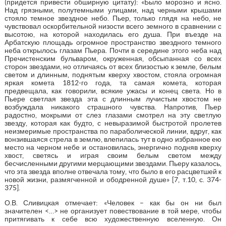
(придется привести обширную цитату): «Было морозно и ясно.
Над грязными, полутемными улицами, над черными крышами
стояло темное звездное небо. Пьер, только глядя на небо, не
чувствовал оскорбительной низости всего земного в сравнении с
высотою, на которой находилась его душа. При въезде на
Арбатскую площадь огромное пространство звездного темного
неба открылось глазам Пьера. Почти в середине этого неба над
Пречистенским бульваром, окруженная, обсыпанная со всех
сторон звездами, но отличаясь от всех близостью к земле, белым
светом и длинным, поднятым кверху хвостом, стояла огромная
яркая комета 1812-го года, та самая комета, которая
предвещала, как говорили, всякие ужасы и конец света. Но в
Пьере светлая звезда эта с длинным лучистым хвостом не
возбуждала никакого страшного чувства. Напротив, Пьер
радостно, мокрыми от слез глазами смотрел на эту светлую
звезду, которая как будто, с невыразимой быстротой пролетев
неизмеримые пространства по параболической линии, вдруг, как
вонзившаяся стрела в землю, влепилась тут в одно избранное ею
место на черном небе и остановилась, энергично подняв кверху
хвост, светясь и играя своим белым светом между
бесчисленными другими мерцающими звездами. Пьеру казалось,
что эта звезда вполне отвечала тому, что было в его расцветшей к
новой жизни, размягченной и ободренной душе» [7, т.10, с. 374-
375].
О.В. Сливицкая отмечает: «Человек – как бы он ни был
значителен <…> не организует повествование в той мере, чтобы
притягивать к себе всю художественную вселенную. Он