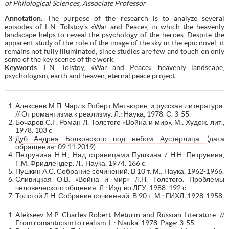
of Philological Sciences, Associate Professor
Annotation
. The purpose of the research is to analyze several
episodes of L.N. Tolstoy’s «War and Peace», in which the heavenly
landscape helps to reveal the psychology of the heroes. Despite the
apparent study of the role of the image of the sky in the epic novel, it
remains not fully illuminated, since studies are few and touch on only
some of the key scenes of the work.
Keywords
: L.N. Tolstoy, «War and Peace», heavenly landscape,
psychologism, earth and heaven, eternal peace project.
Алексеев М.П. Чарлз Роберт Метьюрин и русская литература.
// От романтизма к реализму. Л.: Наука, 1978. С. 3-55.
Бочаров С.Г. Роман Л. Толстого «Война и мир». М.: Худож. лит.,
1978. 103 с
Дуб Андрея Болконского под небом Аустерлица.
(дата
обращения: 09.11.2019).
Петрунина Н.Н., Над страницами Пушкина / Н.Н. Петрунина,
Г.М. Фридлендер. Л.: Наука, 1974. 166 с.
Пушкин А.С. Собрание сочинений. В 10 т. М.: Наука, 1962-1966.
Сливицкая О.В. «Война и мир» Л.Н. Толстого. Проблемы
человеческого общения. Л.: Изд-во ЛГУ, 1988. 192 с.
Толстой Л.Н. Собрание сочинений. В 90 т. М.: ГИХЛ, 1928-1958.
Alekseev M.P. Charles Robert Meturin and Russian Literature. //
From romanticism to realism. L.: Nauka, 1978. Page: 3-55.