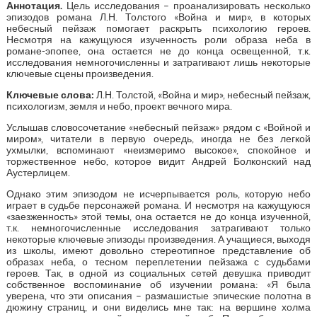
Аннотация.
Цель исследования – проанализировать несколько
эпизодов романа Л.Н. Толстого «Война и мир», в которых
небесный пейзаж помогает раскрыть психологию героев.
Несмотря на кажущуюся изученность роли образа неба в
романе-эпопее, она остается не до конца освещенной, т.к.
исследования немногочисленны и затрагивают лишь некоторые
ключевые сцены произведения.
Ключевые слова:
Л.Н. Толстой, «Война и мир», небесный пейзаж,
психологизм, земля и небо, проект вечного мира.
Услышав словосочетание «небесный пейзаж» рядом с «Войной и
миром», читатели в первую очередь, иногда не без легкой
ухмылки, вспоминают «неизмеримо высокое», спокойное и
торжественное небо, которое видит Андрей Болконский над
Аустерлицем.
Однако этим эпизодом не исчерпывается роль, которую небо
играет в судьбе персонажей романа. И несмотря на кажущуюся
«заезженность» этой темы, она остается не до конца изученной,
т.к. немногочисленные исследования затрагивают только
некоторые ключевые эпизоды произведения. А учащиеся, выходя
из школы, имеют довольно стереотипное представление об
образах неба, о тесном переплетении пейзажа с судьбами
героев. Так, в одной из социальных сетей девушка приводит
собственное воспоминание об изучении романа: «Я была
уверена, что эти описания – размашистые эпические полотна в
дюжину страниц, и они виделись мне так: на вершине холма