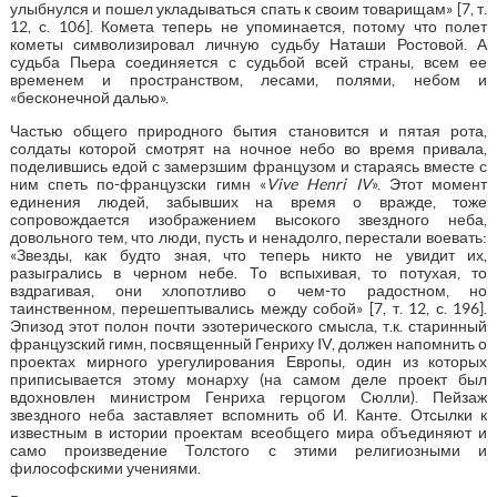
улыбнулся и пошел укладываться спать к своим товарищам» [7, т.
12, с. 106]. Комета теперь не упоминается, потому что полет
кометы символизировал личную судьбу Наташи Ростовой. А
судьба Пьера соединяется с судьбой всей страны, всем ее
временем и пространством, лесами, полями, небом и
«бесконечной далью».
Частью общего природного бытия становится и пятая рота,
солдаты которой смотрят на ночное небо во время привала,
поделившись едой с замерзшим французом и стараясь вместе с
ним спеть по-французски гимн «
Vive Henri IV
». Этот момент
единения людей, забывших на время о вражде, тоже
сопровождается изображением высокого звездного неба,
довольного тем, что люди, пусть и ненадолго, перестали воевать:
«Звезды, как будто зная, что теперь никто не увидит их,
разыгрались в черном небе. То вспыхивая, то потухая, то
вздрагивая, они хлопотливо о чем-то радостном, но
таинственном, перешептывались между собой» [7, т. 12, с. 196].
Эпизод этот полон почти эзотерического смысла, т.к. старинный
французский гимн, посвященный Генриху IV, должен напомнить о
проектах мирного урегулирования Европы, один из которых
приписывается этому монарху (на самом деле проект был
вдохновлен министром Генриха герцогом Сюлли). Пейзаж
звездного неба заставляет вспомнить об И. Канте. Отсылки к
известным в истории проектам всеобщего мира объединяют и
само произведение Толстого с этими религиозными и
философскими учениями.