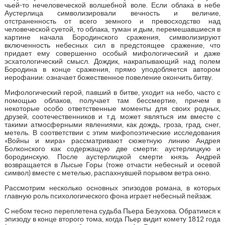
чьей-то нечеловеческой волшебной воле. Если облака в небе
Аустерлица символизировали вечность и величие,
отстраненность от всего земного и превосходство над
человеческой суетой, то облака, туман и дым, перемешавшиеся в
картине начала Бородинского сражения, символизируют
включенность небесных сил в предстоящее сражение, что
придает ему совершенно особый мифологический и даже
эсхатологический смысл. Дождик, накрапывающий над полем
Бородина в конце сражения, прямо уподобляется автором
иерофании: означает божественное повеление окончить битву.
Мифологический герой, павший в битве, уходит на небо, часто с
помощью облаков, получает там бессмертие, причем в
некоторые особо ответственные моменты для своих родных,
друзей, соотечественников и т.д. может являться им вместе с
такими атмосферными явлениями, как дождь, гроза, град, снег,
метель. В соответствии с этим мифопоэтические исследования
«Войны и мира» рассматривают сюжетную линию Андрея
Болконского как содержащую две смерти: аустерлицкую и
бородинскую. После аустерлицкой смерти князь Андрей
возвращается в Лысые Горы (тоже отчасти небесный и осевой
символ) вместе с метелью, распахнувшей порывом ветра окно.
Рассмотрим несколько основных эпизодов романа, в которых
главную роль психологического фона играет небесный пейзаж.
С небом тесно переплетена судьба Пьера Безухова. Обратимся к
эпизоду в конце второго тома, когда Пьер видит комету 1812 года