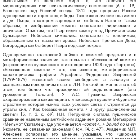
выхватывает из внешнего мира то, что отвечает его
мироощущению или психологическому состоянию» [6, с. 19].
Взошедшая над Россией звезда 1812 года пророчит России
одновременно и торжество, и беды. Такое же значение она имеет
и для Пьера, в котором зарождается любовь к Наташе. Таким
образом, в изображении кометы сочетается лирическое и
эпическое. Отметим, что Пьер видит комету «над Пречистенским
бульваром». Небесная символика сочетается с топонимом,
образованным от названия храма. Небесная Пречистая Дева,
Богородица как бы берет Пьера под свой покров.
Одновременно толстовский пейзаж с кометой предстает и в
метафорическом значении, как отсылка к «беззаконной комете»
(выражение из пушкинского стихотворения 1828 года «Портрет»).
«Беззаконная комета» – это, как известно, метафорическая
характеристика графини Аграфены Федоровны Закревской
(1799-1879), известной своим свободным, а зачастую и
скандальным поведением в свете. Л.Н. Толстой не мог не знать об
этом, тем более что приходился ей родственником (она
урожденная Толстая). У А.С. Пушкина Закревская
охарактеризована как женщина с «пылающей душой» и «бурными
страстями», которая «мимо всех условий света / Стремится до
утраты сил, / Как беззаконная комета / В кругу расчисленном
светил» [5, т. 3, с. 69]. Н.Н. Петрунина считала пушкинское
сравнение навеянным английским изданием романа Метьюрина
«Мельмот Скиталец», где упоминается «
comet
<…>
bound no laws
»
(«комета, не связанная законами») (см. [4, с. 47]). Академик М.П.
Алексеев оспаривал это мнение, указывая, что «широкая
популярность поэтического образа кометы, ставшей топосом в