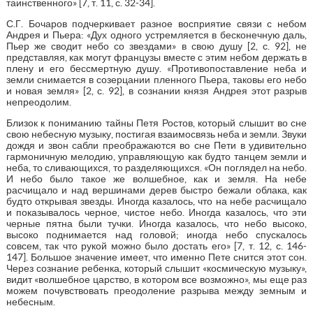
таинственного» [7, т. 11, с. 32-34].
С.Г. Бочаров подчеркивает разное восприятие связи с небом
Андрея и Пьера: «Дух одного устремляется в бесконечную даль,
Пьер же сводит небо со звездами» в свою душу [2, с. 92], не
представляя, как могут французы вместе с этим небом держать в
плену и его бессмертную душу. «Противопоставление неба и
земли снимается в созерцании пленного Пьера, таковы его небо
и новая земля» [2, с. 92], в сознании князя Андрея этот разрыв
непреодолим.
Близок к пониманию тайны Петя Ростов, который слышит во сне
свою небесную музыку, постигая взаимосвязь неба и земли. Звуки
дождя и звон сабли преображаются во сне Пети в удивительно
гармоничную мелодию, управляющую как будто танцем земли и
неба, то сливающихся, то разделяющихся. «Он поглядел на небо.
И небо было такое же волшебное, как и земля. На небе
расчищало и над вершинами дерев быстро бежали облака, как
будто открывая звезды. Иногда казалось, что на небе расчищало
и показывалось черное, чистое небо. Иногда казалось, что эти
черные пятна были тучки. Иногда казалось, что небо высоко,
высоко поднимается над головой; иногда небо спускалось
совсем, так что рукой можно было достать его» [7, т. 12, с. 146-
147]. Большое значение имеет, что именно Пете снится этот сон.
Через сознание ребенка, который слышит «космическую музыку»,
видит «волшебное царство, в котором все возможно», мы еще раз
можем почувствовать преодоление разрыва между земным и
небесным.