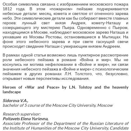
Особая символика связана с изображением московского пожара
1812 года. В этом «пожарном» пейзаже подчеркиваются
небесные детали: месяц, комета и светлое от огненного зарева
небо. Эти символические детали как бы собирают вместе главных
героев: лунный свет князя Андрея, комету-Наташу и
созерцающего эту мистерию Пьера. Одновременно с Пьером,
находящимся в Москве, наблюдают московское зарево Наташа и
уехавшие из Москвы Ростовы, остановившиеся в Мытищах. На
фоне этого небесного зарева и при свете гаснущей свечи
происходит свидание Наташи с умирающим князем Андреем.
В рамках одной статьи возможно лишь пунктирное рассмотрение
роли небесного пейзажа в романе «Война и мир». Мы не
коснулись ни мотива нефеломании в «Войне и мире», ни связи
значения небесного пейзажа в «Войне и мире» с психологическим
пейзажем в других романах Л.Н. Толстого, что, безусловно,
открывает новые перспективы исследования.
Heroes of «War and Peace» by L.N. Tolstoy and the heavenly
landscape
Sidorova V.A.,
bachelor of 5 course of the Moscow City University, Moscow
Research supervisor:
Poltavets Elena Yurievna,
Associate Professor of the Department of the Russian Literature of
the Institute of Humanities of the Moscow City University, Candidate