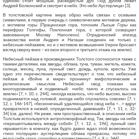
одиноко стоит мощный, раскидистый дуб. Под дубом лежит
Андрей Болконский и смотрит в небо. Это небо Аустерлица» [3].
В толстовской картине мира образ неба связан с осевыми
символами, в первую очередь с символическим мотивом дерева,
с мотивом горы (Праценская гора, топоним
Лысые Горы
как
перифраз Голгофы, Поклонная гора, с которой созерцает
завоеванную Москву Наполеон). Отрадненский эпизод
знакомства князя Андрея и Наташи соединен не только с
небесным пейзажем, но и с мотивом возвышения (герои бросают
взгляд сверху вниз – из окон второго и третьего этажа на землю).
Небесный пейзаж в произведениях Толстого соотносится также с
такими деталями, как звезды, облака, туча, туман, метель, комета,
солнце, месяц, луна, лунный свет, дождь, купола, кресты. Уже
одно это перечисление свидетельствует о том, что небесный
пейзаж в «Войне и мире» проникнут мифологическим и
религиозным смыслом. Небесный свод показан как
многоуровневый и подвижный: «небо таяло и спускалось на
землю» [7, т. 10, с. 244], «иногда казалось, что небо высоко, высоко
поднимается над головой; иногда небо спускалось совсем» [7, т.
12, с. 146-147], «бесконечный удаляющийся свод неба <…> вдруг
превратился в низкий, определенный, давивший» [7, т. 11, с. 32-
34] (см. далее). Не реже, чем пространственный, в описании неба
Толстым используется антропоморфный код. Так, звезды на небе
«перешептывались между собой» [7, т. 12, с. 196], лунный свет
«врывается» в комнату, как будто давно ждал этой возможности,
«тихо ползущие» аустерлицкие облака прекрасны, потому что
ведут себя «тихо, спокойно и торжественно» [7, т. 9, с. 344].