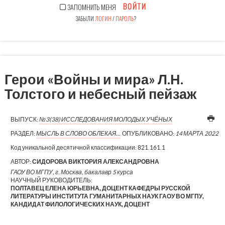
ВОЙТИ
ЗАПОМНИТЬ МЕНЯ
ЗАБЫЛИ
ЛОГИН
/
ПАРОЛЬ
?
Герои «Войны и мира» Л.Н.
Толстого и небесный пейзаж
ВЫПУСК:
№3(38) ИССЛЕДОВАНИЯ МОЛОДЫХ УЧЁНЫХ
РАЗДЕЛ:
МЫСЛЬ В СЛОВО ОБЛЕКАЯ…
ОПУБЛИКОВАНО:
14 МАРТА 2022
Код уникальной десятичной классификации:
821.161.1
АВТОР:
СИДОРОВА ВИКТОРИЯ АЛЕКСАНДРОВНА
ГАОУ ВО МГПУ, г. Москва, бакалавр 5 курса
НАУЧНЫЙ РУКОВОДИТЕЛЬ:
ПОЛТАВЕЦ ЕЛЕНА ЮРЬЕВНА, ДОЦЕНТ КАФЕДРЫ РУССКОЙ
ЛИТЕРАТУРЫ ИНСТИТУТА ГУМАНИТАРНЫХ НАУК ГАОУ ВО МГПУ,
КАНДИДАТ ФИЛОЛОГИЧЕСКИХ НАУК, ДОЦЕНТ