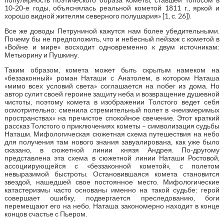
10-20-е годы, объяснялась реальной кометой 1811 г., яркой и
хорошо видной жителям северного полушария» [1, с. 26]).
Все же доводы Петруниной кажутся нам более убедительными.
Почему бы не предположить, что и небесный пейзаж с кометой в
«Войне и мире» восходит одновременно к двум источникам:
Метьюрину и Пушкину.
Таким образом, комета может быть скрытым намеком на
«беззаконный» роман Наташи с Анатолем, в котором Наташа
«мимо всех условий света» соглашается на побег из дома. Но
автор сулит своей героине защиту неба и возвращение душевной
чистоты, поэтому комета в изображении Толстого ведет себя
осмотрительно: сменила стремительный полет в «неизмеримых
пространствах» на пречистое спокойное свечение. Этот краткий
рассказ Толстого о приключениях кометы – символизация судьбы
Наташи. Мифологическая сюжетная схема путешествия на небо
для получения там нового знания завуалирована, как уже было
сказано, в сюжетной линии князя Андрея. По-другому
представлена эта схема в сюжетной линии Наташи Ростовой,
ассоциирующейся с «беззаконной кометой», с полетом
невыразимой быстроты. Остановившаяся комета становится
звездой, нашедшей свое постоянное место. Мифологические
катастеризмы часто основаны именно на такой судьбе: герой
совершает ошибку, подвергается преследованию, боги
перемещают его на небо. Наташа закономерно находит в конце
концов счастье с Пьером.