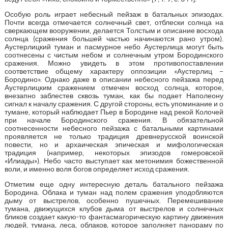
Особую роль играет небесный пейзаж в батальных эпизодах.
Почти всегда отмечается солнечный свет, отблески солнца на
сверкающем вооружении, делается Толстым и описание восхода
солнца (сражения большей частью начинаются рано утром).
Аустерлицкий туман и пасмурное небо Аустерлица могут быть
соотнесены с чистым небом и солнечным утром Бородинского
сражения. Можно увидеть в этом противопоставлении
соответствие общему характеру оппозиции «Аустерлиц –
Бородино». Однако даже в описании небесного пейзажа перед
Аустерлицким сражением отмечен восход солнца, которое,
внезапно заблестев сквозь туман, как бы подает Наполеону
сигнал к началу сражения. С другой стороны, есть упоминание и о
тумане, который наблюдает Пьер в Бородине над рекой Колочей
при начале Бородинского сражения. В обязательной
соотнесенности небесного пейзажа с батальными картинами
проявляется не только традиция древнерусской воинской
повести, но и архаическая эпическая и мифологическая
традиция (например, некоторых эпизодов гомеровской
«Илиады»). Небо часто выступает как метонимия божественной
воли, и именно воля богов определяет исход сражения.
Отметим еще одну интересную деталь батального пейзажа
Бородина. Облака и туман над полем сражения уподобляются
дыму от выстрелов, особенно пушечных. Перемешивание
тумана, движущихся клубов дыма от выстрелов и солнечных
бликов создает какую-то фантасмагорическую картину движения
людей, тумана, леса, облаков, которое заполняет панораму по