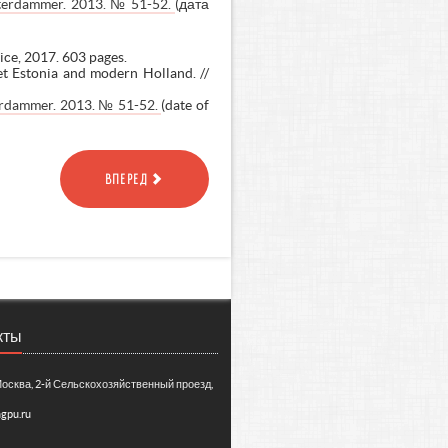
msterdammer. 2013. № 51-52.
(дата
ice, 2017. 603 pages.
et Estonia and modern Holland. //
terdammer. 2013. № 51-52.
(date of
ВПЕРЕД
кты
Москва, 2-й Сельскохозяйственный проезд,
gpu.ru