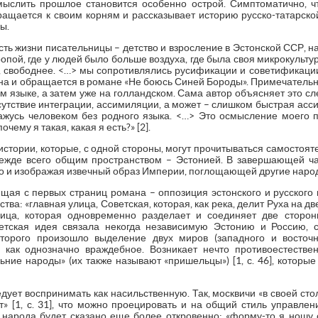
мыслить прошлое становится особенно острой. Симптоматично, 
бращается к своим корням и рассказывает историю русско-татарско
ы.
сть жизни писательницы – детство и взросление в Эстонской ССР, на
опой, где у людей было больше воздуха, где была своя микрокульт
е, свободнее. <…> мы сопротивлялись русификации и советификации»
а и обращается в романе «Не боюсь Синей Бороды». Примечательно,
ом языке, а затем уже на голландском. Сама автор объясняет это 
утствие интеграции, ассимиляции, а может – слишком быстрая асси
кажусь человеком без родного языка. <…> Это осмысление моего п
чему я такая, какая я есть?» [2].
истории, которые, с одной стороны, могут прочитываться самостояте
ежде всего общим пространством – Эстонией. В завершающей ча
но и изображая извечный образ Империи, поглощающей другие наро
ющая с первых страниц романа – оппозиция эстонского и русского 
а: «главная улица, Советская, которая, как река, делит Руха на две
лица, которая одновременно разделает и соединяет две сторон
ветская идея связала некогда независимую Эстонию и Россию,
оторого произошло выделение двух миров (западного и восточ
я как однозначно враждебное. Возникает нечто противоестестве
ьние народы» (их также называют «пришельцы») [1, с. 46], котор
едует воспринимать как насильственную. Так, москвичи «в своей ст
т» [1, с. 31], что можно проецировать и на общий стиль управле
 народа будет сказано еще более откровенно: «форму-то я ношу о