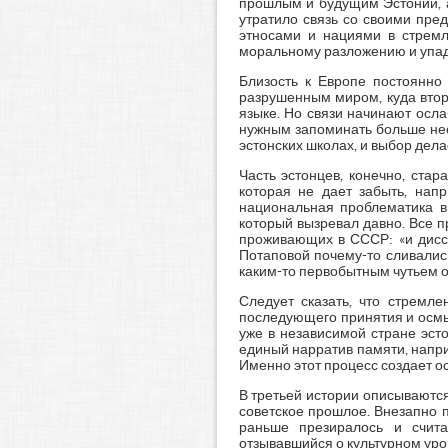
прошлым и будущим Эстонии, а 
утратило связь со своими пре
этносами и нациями в стремл
моральному разложению и упад
Близость к Европе постоянно
разрушенным миром, куда втор
языке. Но связи начинают осла
нужным запоминать больше неск
эстонских школах, и выбор дела
Часть эстонцев, конечно, стар
которая не дает забыть, нап
национальная проблематика в 
который вызревал давно. Все 
проживающих в СССР: «и дисси
Потаповой почему-то сливалис
каким-то первобытным чутьем ощ
Следует сказать, что стремл
последующего принятия и осмыс
уже в независимой стране эст
единый нарратив памяти, напри
Именно этот процесс создает 
В третьей истории описываются
советское прошлое. Внезапно п
раньше презиралось и счита
отзывавшийся о культурном уров