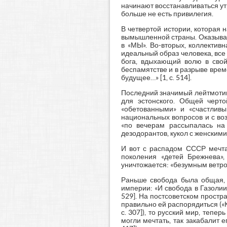
начинают восстанавливаться ут
больше не есть привилегия.
В четвертой истории, которая 
вымышленной страны. Оказывает
в «МЫ». Во-вторых, коллектив
идеальный образ человека, все
бога, вдыхающий волю в свой 
беспамятстве и в разрыве време
будущее…» [1, с. 514].
Последний значимый лейтмотив т
для эстонского. Общей черт
«обетованными» и «счастлив
национальных вопросов и с во
«по вечерам рассыпалась на 
дезодорантов, кукол с женскими
И вот с распадом СССР мечта
поколения «детей Брежнева»,
уничтожается: «безумным ветром 
Раньше свобода была общая, 
империи: «И свобода в Газолии
529]. На постсоветском прост
правильно ей распорядиться («К
с. 307]), то русский мир, тепе
могли мечтать, так закабалит е