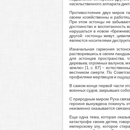
насильственного аппарата дикта
Противостояние двух миров та
своем хозяйственны и работящи
При этом эстонцы не забывают 
достоинство и воспитанность 
нарушаться в новом «брежневс
другой: «эстонцы живут, цивили
являются носителями деструкти
Изначальная гармония эстонск
растворившись в своем ландшафт
для эстонцев пространства, 
деревьев, огромных валунов, м
землю» [1, с. 87] – естествен
вестником смерти. По Советск
профилями мертвецов и ощущает
В самом конце первой части эт
военных судов, закрывших собой
С природным миром Руха связан
героиня вынуждена покинуть эт
неизменно оказывается связана 
Еще одна тема, которая оказы
катастрофе своим детям, говоря
имперскому злу, которое стир