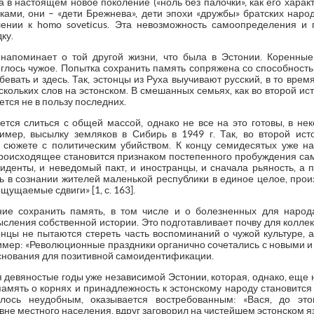
в настоящем новое поколение («ноль без палочки», как его харак
дками, они – «дети Брежнева», дети эпохи «дружбы» братских наро
ении к homo soveticus. Эта невозможность самоопределения и 
ку.
 напоминает о той другой жизни, что была в Эстонии. Коренные
глось чужое. Попытка сохранить память сопряжена со способность
бевать и здесь. Так, эстонцы из Руха выучивают русский, в то врем
ольких слов на эстонском. В смешанных семьях, как во второй исто
ется не в пользу последних.
ается слиться с общей массой, однако не все на это готовы, в не
ример, высылку земляков в Сибирь в 1949 г. Так, во второй ис
сюжете с политическим убийством. К концу семидесятых уже на
происходящее становится признаком постепенного пробуждения са
денты, и неведомый пакт, и иностранцы, и сначала рьяность, а 
ь в сознании жителей маленькой республики в единое целое, прои
ущаемые сдвиги» [1, с. 163].
ение сохранить память, в том числе и о болезненных для народ
ления собственной истории. Это подготавливает почву для коллек
онцы не пытаются стереть часть воспоминаний о чужой культуре, 
мер: «Революционные праздники органично сочетались с новыми и ст
основания для позитивной самоидентификации.
 девяностые годы уже независимой Эстонии, которая, однако, еще 
амять о корнях и принадлежность к эстонскому народу становится 
лось неудобным, оказывается востребованным: «Вася, до эт
не местного населения, вдруг заговорил на чистейшем эстонском язы