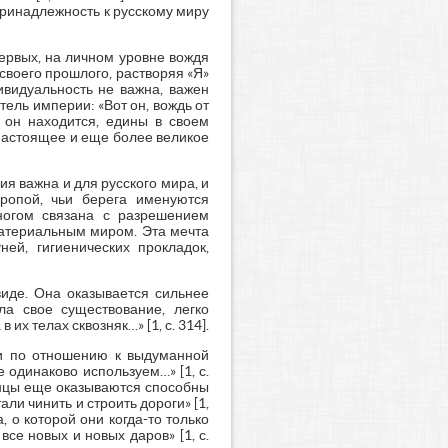
Принадлежность к русскому миру
первых, на личном уровне вождя
своего прошлого, растворяя «Я»
ивидуальность не важна, важен
ель империи: «Вот он, вождь от
й он находится, едины в своем
е настоящее и еще более великое
ия важна и для русского мира, и
ропой, чьи берега именуются
ногом связана с разрешением
материальным миром. Эта мечта
ей, гигиенических прокладок,
иде. Она оказывается сильнее
ла свое существование, легко
их телах сквозняк…» [1, с. 314].
 и по отношению к выдуманной
 одинаково используем…» [1, с.
онцы еще оказываются способны
ли чинить и строить дороги» [1,
, о которой они когда-то только
все новых и новых даров» [1, с.