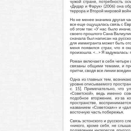
чужой стране, потребность ос
«Дидар и Фарук» (2006) она о
террора и Второй мировой войн
Но не менее значима другая ча
все еще ощущалась связь с Евр
об этом так: «У нас было инач
своего прошлого Сана Валиулин
сначала был написан на русск
для иммигранта может быть отс
меня появился страх, что я о
произошла. <…> Я задумалась: по
Роман включает в себя четыре 
связаны общими темами, и пр
притчи, сводя все линии воеди
Одна из главных тем, возника
уровне описываемого пространств
с. 15]. Примечательно, что у
«Советской», ведь именно со
подобное вторжение, из-за к
пространстве, воспринимаетс
названием «Советская»» и «дал
восточную часть побережья.
Связь эстонского и русского сл
«никого, кроме себя, не слыша
подавлении интересов другого