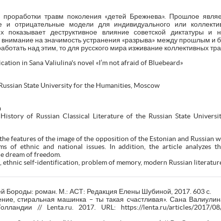
 проработки травм поколения «детей Брежнева». Прошлое явля
е и отрицательные модели для индивидуального или коллекти
х показывает деструктивное влияние советской диктатуры и н
 внимание на значимость устранения «разрыва» между прошлым и б
ботать над этим, то для русского мира изживание коллективных тра
ication in Sana Valiulina's novel «I’m not afraid of Bluebeard»
 Russian State University for the Humanities, Moscow
a
istory of Russian Classical Literature of the Russian State Universi
the features of the image of the opposition of the Estonian and Russian wo
ms of ethnic and national issues. In addition, the article analyzes
he dream of freedom.
 ethnic self-identification, problem of memory, modern Russian literatur
й Бороды: роман. М.: АСТ: Редакция Елены Шубиной, 2017. 603 с.
ение, стиральная машинка – ты такая счастливая». Сана Валиулин
андии // Lenta.ru. 2017. URL: https://lenta.ru/articles/2017/0