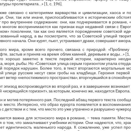
туры пролетариата…» [1, с. 196].
кже связано с категориями варварства и цивилизации, хаоса и п
. Они, так или иначе, приспосабливаются к историческим обстоят
про внутреннее содержание: они, как подчеркивается в романе, «бл
во многом воспринимаются как признак еще недавней связи с Европ
ком» поколении, так как оно является порождением советской иде
зованный народ, а вы посмотрите, что за Советской улицей творитс
вного начала. Они курят, пьют, устраивают драки, совершают амора
ого мира, кроме всего прочего, связана с природой: «Проблем
е, застыв и приняв на время облик камней, деревьев и воды…» [1, 
что хорошо заметно в тексте первой истории, характерно неод
ха, моря, рыбы. Но «Советская улица серым горизонтом упала откуда
ный порядок нарушен. Более того, в текст вторгаются мортальные м
ой улице русские несут свои гробы на кладбище. Героиня перво
 ветер «непостижимого пространства», вторгнувшийся в спокойную
от эпизод воспроизводится во второй раз, и в завершении возникает
 «искрящийся горизонт», за которым, конечно же, находится Европа.
 и мотив потерянного рая. Последний абзац первого текста сообщает
о место. Интересно, что образ курорта появляется в воспоминаниях
с детством и с тем, что место это уже утрачено и разрушено чужер
вается важна для эстонского мира в романе, – тема памяти. Мест
 о том, что замалчивают учебники истории. Они надеются, что, хра
ает идентичность маленького народа. К сожалению, уже успел пр