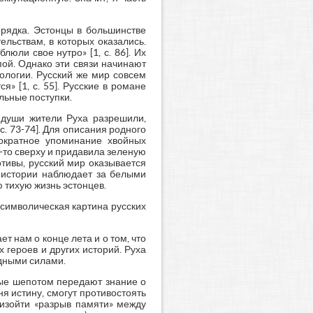
орядка. Эстонцы в большинстве
ельствам, в которых оказались.
юли свое нутро» [1, с. 86]. Их
ой. Однако эти связи начинают
ологии. Русский же мир совсем
я» [1, с. 55]. Русские в романе
льные поступки.
у души жители Руха разрешили,
с. 73-74]. Для описания родного
нократное упоминание хвойных
-то сверху и придавила зеленую
отивы, русский мир оказывается
й истории наблюдает за белыми
 тихую жизнь эстонцев.
 символическая картина русских
 нам о конце лета и о том, что
 героев и других историй. Руха
одными силами.
ные шепотом передают знание о
ня истину, смогут противостоять
оизойти «разрыв памяти» между