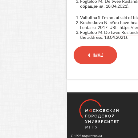
Fogteloo M. De twee Ruslands
обращения: 18.04.2021).
Valiulina S. I’m not afraid of
Kochetkova N. «You have heati
Lenta.ru. 2017. URL: https://l
Fogteloo M. De twee Ruslands 
the address: 18.04.2021).
НАЗАД
С 1995 года готовим