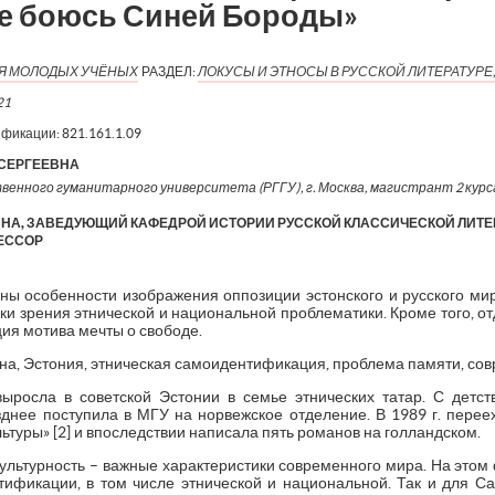
е боюсь Синей Бороды»
ИЯ МОЛОДЫХ УЧЁНЫХ
РАЗДЕЛ:
ЛОКУСЫ И ЭТНОСЫ В РУССКОЙ ЛИТЕРАТУРЕ,
21
ификации:
821.161.1.09
СЕРГЕЕВНА
венного гуманитарного университета (РГГУ), г. Москва, магистрант 2 курс
А, ЗАВЕДУЮЩИЙ КАФЕДРОЙ ИСТОРИИ РУССКОЙ КЛАССИЧЕСКОЙ ЛИТЕРА
ЕССОР
ены особенности изображения оппозиции эстонского и русского м
ки зрения этнической и национальной проблематики. Кроме того, 
ия мотива мечты о свободе.
а, Эстония, этническая самоидентификация, проблема памяти, сов
росла в советской Эстонии в семье этнических татар. С детст
озднее поступила в МГУ на норвежское отделение. В 1989 г. перее
ультуры» [2] и впоследствии написала пять романов на голландском.
ультурность – важные характеристики современного мира. На этом ф
ификации, в том числе этнической и национальной. Так и для С