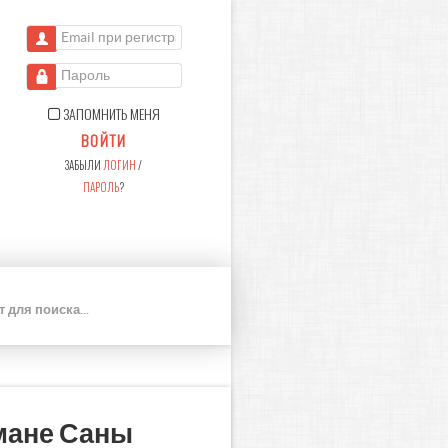
Email при регистрации
Пароль
ЗАПОМНИТЬ МЕНЯ
ВОЙТИ
ЗАБЫЛИ
ЛОГИН
/
ПАРОЛЬ
?
П
О
И
С
К
мане Саны