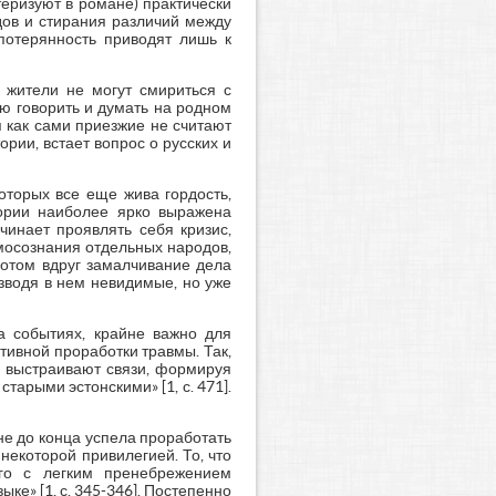
теризуют в романе) практически
дов и стирания различий между
потерянность приводят лишь к
 жители не могут смириться с
ю говорить и думать на родном
я как сами приезжие не считают
рии, встает вопрос о русских и
которых все еще жива гордость,
тории наиболее ярко выражена
чинает проявлять себя кризис,
мосознания отдельных народов,
потом вдруг замалчивание дела
зводя в нем невидимые, но уже
а событиях, крайне важно для
тивной проработки травмы. Так,
а выстраивают связи, формируя
арыми эстонскими» [1, с. 471].
не до конца успела проработать
некоторой привилегией. То, что
ого с легким пренебрежением
ке» [1, с. 345-346]. Постепенно