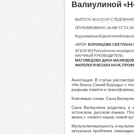
Валиулиной «Н
ВЫПУСК:
№6(32) ИССЛЕДОВАН
ОПУБЛИКОВАНО:
06 АВГУСТА 20
Код уникальной десятичной класс
АВТОР:
ВОРОНЦОВА СВЕТЛАНА 
ФГБОУ ВО Российского государст
НАУЧНЫЙ РУКОВОДИТЕЛЬ:
МАГОМЕДОВА ДИНА МАХМУДОВН
ФИЛОЛОГИЧЕСКИХ НАУК, ПРОФ
Аннотация. В статье рассмотр
«Не боюсь Синей Бороды» с точ
разрыва памяти и трансформац
Ключевые слова: Сана Валиулин
Сана Валиулина родилась и вы
эстонском, русском языках. П
жизнь с «нового языка, новой к
Мультилингвальность и мультик
актуальна проблема самоидент