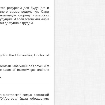
ется ресурсом для будущего и
вного самоопределения. Сана
егативную сторону имперских
удущим. И если эстонский мир в
вм доступно с трудом.
ty for the Humanities, Doctor of
rlds in Sana Valiulina’s novel «I'm
 the topic of memory gap and the
e.
а о татарской семье, советской
8/04/boroda/ (дата обращения: