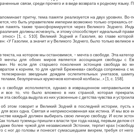
раченные связи, среди прочего и в виде возврата к родному языку. 
напоминает притчу, тема памяти реализуется на двух уровнях. Во-
ся, что быть управителем империи возможно только отрекаясь от 
ная память также трансформируется через Великого Зодчего. Инд
 различия должны исчезнуть, и этому способствует идеальный правит
этнос» [1, с. 510]. Великий Зодчий и Газолия, во главе которо
н: «У Газолии, а значит и у Великого Зодчего, было только велико
екста, на котором мы остановимся, – мечта о свободе. Эта категор
ой мечты для обоих миров является ассоциация свободы с Ев
ыми». Но если для старшего поколения эстонцев свобода во м
звратом к корням, то для «детей Брежнева» свобода сопряжена с 
телеэкранах звездным дождем ослепительных унитазов, шампун
 телами, безупречных кружочков копченой колбасы…» [1, с. 158].
 о свободе исполняется, однако в извращенном неправильном в
 и все то, что было вложено в них страной, которая прекрати
эта свобода выдула из них усвоенные с детства чувства и устроила в 
об этом говорит и Великий Зодчий в последней истории, пусть
 для всех одна. Святая и неприкосновенная как истина. И мы все ее
ранстве каждый должен выбирать свою личную свободу. И если эст
ак только туземцы пришли к власти три года назад, первым делом ста
рь даже более чужой для независимой Эстонии, терпит крах («свобода
го с ног до головы и понесет сумасшедшем вихрем, требуя от него 