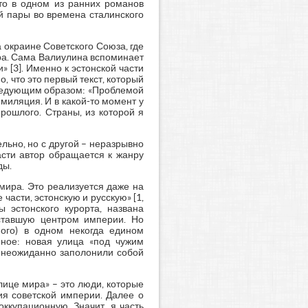
что в одном из ранних романов
й пары во времена сталинского
 окраине Советского Союза, где
ура. Сама Валиулина вспоминает
 [3]. Именно к эстонской части
 что это первый текст, который
следующим образом: «Проблемой
миляция. И в какой-то момент у
рошлого. Страны, из которой я
льно, но с другой – неразрывно
сти автор обращается к жанру
ды.
мира. Это реализуется даже на
 части, эстонскую и русскую» [1,
ы эстонского курорта, названа
 ставшую центром империи. Но
ного) в одном некогда едином
нное: новая улица «под чужим
ые неожиданно заполонили собой
олице мира» – это люди, которые
ния советской империи. Далее о
ккупационную. Значит, я часть