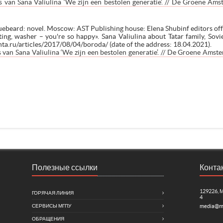
 van Sana Valiulina ‘We zijn een bestolen generatie’. // De Groene A
 bluebeard: novel. Moscow: AST Publishing house: Elena Shubinf editors off
ng, washer – you're so happy». Sana Valiulina about Tatar family, Sovi
enta.ru/articles/2017/08/04/boroda/ (date of the address: 18.04.2021).
van Sana Valiulina ‘We zijn een bestolen generatie’. // De Groene Ams
Полезные ссылки
Конта
129226, 
ГОРЯЧАЯ ЛИНИЯ
4
СЕРВИСЫ МГПУ
media@m
ОБРАЩЕНИЯ