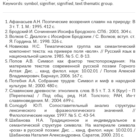
Keywords: symbol, signifier, signified, text thematic group.
Афанасьев А.Н. Поэтические воззрения славян на природу: В
3 т. Т. 1. М.: 1995. 412 с.
Бродский И. Сочинения Иосифа Бродского. СПб.: 2001. 304 с.
Волков С. Диалоги с Иосифом Бродским / С. Волков; вступ. ст.
Я. Гордина. М.: 1998. 326 с.
Новикова Н.С. Тематическая группа как семантический
компонент текста: на примере поля «воля». // Русский язык в
национальной школе. 1985. № 5. С. 8-13.
Попов А.В. Символ как фактор текстопорождения: На
материале текстов современной русской поэзии Горного
Алтая: Дис. ... канд. филол. наук: 10.02.01 / Попов Алексей
Владимирович. Барнаул, 2006. 167 с.
Потебня А.А. Собрание трудов: Символ и миф в народной
культуре. М.: 2000. 480 с.
Славянские древности: этнолингв. слов. В 5 т. Т. 3. К (Круг) – П
(Перепелка) / Под общ. ред. Н.И. Толстого; РАН, Ин-т
славяноведения. М.: 2004. 699 с.
Солодуб Ю.П. Сопоставительный анализ структуры
лексического и фразеологического значений. //
Филологические науки. 1997. № 5. С. 43-54.
Шабанова Н.А. Традиционное и индивидуальное в
семантической структуре символа: На материале символа
«роза» в русской поэзии: Дис. ... канд. филол. наук: 10.02.01 /
Шабанова Наталия Александровна. Саратов, 2000. 231 с.