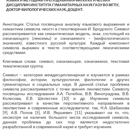
ЯЗЫКА И МЕТОДИКИ ПРЕПОДАВАНИЯ ФИЛОЛОГИЧЕСКИХ
ДИСЦИПЛИН ИНСТИТУТА ГУМАНИТАРНЫХ НАУК ГАОУ ВО МГПУ,
ДОКТОР ФИЛОЛОГИЧЕСКИХ НАУК, ДОЦЕНТ.
Аннотация. Статья посвящена анализу языкового выражения и
семантики символа «мост» в стихотворении И. Бродского. Символ
рассматривается как семантическая модель, знак, состоящий из
означающего (лексемы) и означаемого – (мифологического
значения), известного русской культуре. Каждый компонент
символа выражен в тексте соответствующими лексическими
средствами.
Ключевые слова: символ, означающее, означаемое, текстовая
тематическая группа.
Символ – категория междисциплинарная и изучается в рамках
философии, истории, культурологии, филологии и других
гуманитарных и социальных наук. В данной статье проблема
символа рассматривается с точки зрения лингвистики. Символу
посвящены исследования А.А. Потебни, В.В. Виноградова, В.В.
Колесова, Е.В. Шелестюк [10] и др. Изучение символа
рассматривают в качестве перспективного направления в
лингвистике и современные исследователи: так, Н.А. Шабанова
[9], А.В. Попов [5], И.В. Якушевич [11] указывают на то, что,
несмотря на наличие большого числа исследований символа,
данная проблема до сих пор является недостаточно
разработанной в современной науке и требует изучения.