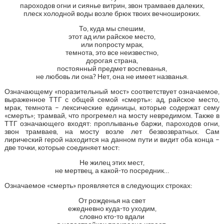
пароходов огни и сиянье витрин, звон трамваев далеких,
плеск холодной воды возле брюк твоих вечношироких.
То, куда мы спешим,
этот ад или райское место,
или попросту мрак,
темнота, это все неизвестно,
дорогая страна,
постоянный предмет воспеванья,
не любовь ли она? Нет, она не имеет названья.
Означающему «поразительный мост» соответствует означаемое,
выраженное ТТГ с общей семой «смерть»: ад, райское место,
мрак, темнота – лексические единицы, которые содержат сему
«смерть»; трамвай, что прогремел на мосту невредимом. Также в
ТТГ означающего входят: проплыванье баржи, пароходов огни,
звон трамваев, на мосту возле лет безвозвратных. Сам
лирический герой находится на данном пути и видит оба конца –
две точки, которые соединяет мост:
Не жилец этих мест,
не мертвец, а какой-то посредник…
Означаемое «смерть» проявляется в следующих строках:
От рожденья на свет
ежедневно куда-то уходим,
словно кто-то вдали