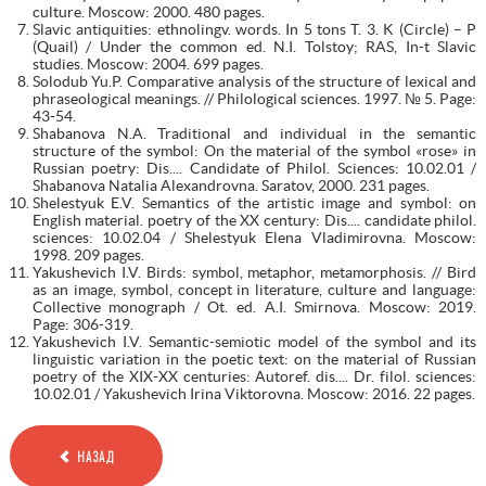
culture. Moscow: 2000. 480 pages.
Slavic antiquities: ethnolingv. words. In 5 tons T. 3. K (Circle) – P
(Quail) / Under the common ed. N.I. Tolstoy; RAS, In-t Slavic
studies. Moscow: 2004. 699 pages.
Solodub Yu.P. Comparative analysis of the structure of lexical and
phraseological meanings. // Philological sciences. 1997. № 5. Page:
43-54.
Shabanova N.A. Traditional and individual in the semantic
structure of the symbol: On the material of the symbol «rose» in
Russian poetry: Dis.... Candidate of Philol. Sciences: 10.02.01 /
Shabanova Natalia Alexandrovna. Saratov, 2000. 231 pages.
Shelestyuk E.V. Semantics of the artistic image and symbol: on
English material. poetry of the XX century: Dis.... candidate philol.
sciences: 10.02.04 / Shelestyuk Elena Vladimirovna. Moscow:
1998. 209 pages.
Yakushevich I.V. Birds: symbol, metaphor, metamorphosis. // Bird
as an image, symbol, concept in literature, culture and language:
Collective monograph / Ot. ed. A.I. Smirnova. Moscow: 2019.
Page: 306-319.
Yakushevich I.V. Semantic-semiotic model of the symbol and its
linguistic variation in the poetic text: on the material of Russian
poetry of the XIX-XX centuries: Autoref. dis.... Dr. filol. sciences:
10.02.01 / Yakushevich Irina Viktorovna. Moscow: 2016. 22 pages.
НАЗАД