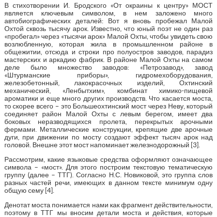
В стихотворении И. Бродского «От окраины к центру» МОСТ
является ключевым символом, в нем заложено много
автобиографических деталей: Вот я вновь пробежал Малой
Охтой сквозь тысячу арок. Известно, что юный поэт не один раз
«пробегал» через «тысячи арок» Малой Охты, чтобы увидеть свою
возлюбленную, которая жила в промышленном районе в
общежитии, отсюда и строки про полуостров заводов, парадиз
мастерских и аркадию фабрик. В районе Малой Охты на самом
деле было множество заводов: «Петрозавод», завод
«Штурманские приборы», гидромехоборудования,
железобетонный, лакокрасочных изделий, Охтинский
механический, «Ленбытхим», комбинат химико-пищевой
ароматики и еще много других производств. Что касается моста,
то скорее всего – это Большеохтинский мост через Неву, который
соединяет район Малой Охты с левым берегом, имеет два
боковых неразводящихся пролета, перекрытых арочными
фермами. Металлические конструкции, крепящие две арочные
дуги, при движении по мосту создают эффект тысяч арок над
головой. Внешне этот мост напоминает железнодорожный [3].
Рассмотрим, какие языковые средства оформляют означающее
символа – «мост». Для этого построим текстовую тематическую
группу (далее – ТТГ). Согласно Н.С. Новиковой, это группа слов
разных частей речи, имеющих в данном тексте минимум одну
общую сему [4].
Денотат моста понимается нами как фрагмент действительности,
поэтому в ТТГ мы вносим детали моста и действия, которые