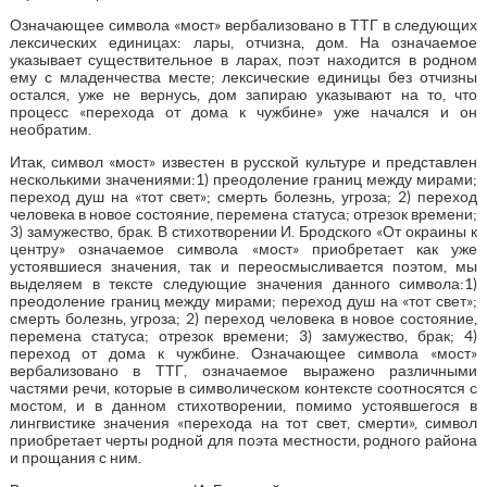
Означающее символа «мост» вербализовано в ТТГ в следующих
лексических единицах: лары, отчизна, дом. На означаемое
указывает существительное в ларах, поэт находится в родном
ему с младенчества месте; лексические единицы без отчизны
остался, уже не вернусь, дом запираю указывают на то, что
процесс «перехода от дома к чужбине» уже начался и он
необратим.
Итак, символ «мост» известен в русской культуре и представлен
несколькими значениями:1) преодоление границ между мирами;
переход душ на «тот свет»; смерть болезнь, угроза; 2) переход
человека в новое состояние, перемена статуса; отрезок времени;
3) замужество, брак. В стихотворении И. Бродского «От окраины к
центру» означаемое символа «мост» приобретает как уже
устоявшиеся значения, так и переосмысливается поэтом, мы
выделяем в тексте следующие значения данного символа:1)
преодоление границ между мирами; переход душ на «тот свет»;
смерть болезнь, угроза; 2) переход человека в новое состояние,
перемена статуса; отрезок времени; 3) замужество, брак; 4)
переход от дома к чужбине. Означающее символа «мост»
вербализовано в ТТГ, означаемое выражено различными
частями речи, которые в символическом контексте соотносятся с
мостом, и в данном стихотворении, помимо устоявшегося в
лингвистике значения «перехода на тот свет, смерти», символ
приобретает черты родной для поэта местности, родного района
и прощания с ним.