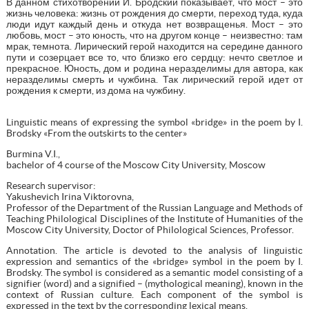
В данном стихотворении И. Бродский показывает, что мост – это
жизнь человека: жизнь от рождения до смерти, переход туда, куда
люди идут каждый день и откуда нет возвращенья. Мост – это
любовь, мост – это юность, что на другом конце – неизвестно: там
мрак, темнота. Лирический герой находится на середине данного
пути и созерцает все то, что близко его сердцу: нечто светлое и
прекрасное. Юность, дом и родина неразделимы для автора, как
неразделимы смерть и чужбина. Так лирический герой идет от
рождения к смерти, из дома на чужбину.
Linguistic means of expressing the symbol «bridge» in the poem by I.
Brodsky «From the outskirts to the center»
Burmina V.I.,
bachelor of 4 course of the Moscow City University, Moscow
Research supervisor:
Yakushevich Irina Viktorovna,
Professor of the Department of the Russian Language and Methods of
Teaching Philological Disciplines of the Institute of Humanities of the
Moscow City University, Doctor of Philological Sciences, Professor.
Annotation. The article is devoted to the analysis of linguistic
expression and semantics of the «bridge» symbol in the poem by I.
Brodsky. The symbol is considered as a semantic model consisting of a
signifier (word) and a signified – (mythological meaning), known in the
context of Russian culture. Each component of the symbol is
expressed in the text by the corresponding lexical means.