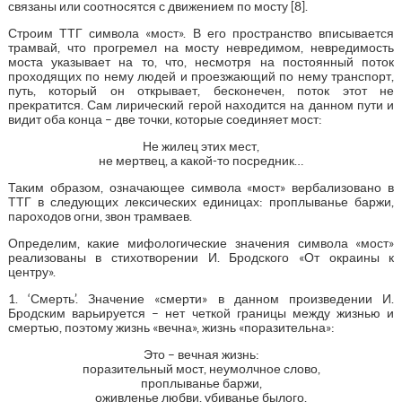
связаны или соотносятся с движением по мосту [8].
Строим ТТГ символа «мост». В его пространство вписывается
трамвай, что прогремел на мосту невредимом, невредимость
моста указывает на то, что, несмотря на постоянный поток
проходящих по нему людей и проезжающий по нему транспорт,
путь, который он открывает, бесконечен, поток этот не
прекратится. Сам лирический герой находится на данном пути и
видит оба конца – две точки, которые соединяет мост:
Не жилец этих мест,
не мертвец, а какой-то посредник…
Таким образом, означающее символа «мост» вербализовано в
ТТГ в следующих лексических единицах: проплыванье баржи,
пароходов огни, звон трамваев.
Определим, какие мифологические значения символа «мост»
реализованы в стихотворении И. Бродского «От окраины к
центру».
1. ‘Смерть’. Значение «смерти» в данном произведении И.
Бродским варьируется – нет четкой границы между жизнью и
смертью, поэтому жизнь «вечна», жизнь «поразительна»:
Это – вечная жизнь:
поразительный мост, неумолчное слово,
проплыванье баржи,
оживленье любви, убиванье былого,