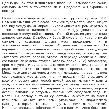
Целью данной статьи является выявление и языковое описание
символа «мост» в стихотворении И. Бродского «От окраины к
центру».
Символ «мост» широко распространен в русской культуре. А.А.
Потебня отметил, что в славянской культуре мост символизирует
границу между двумя мирами: миром живых и миром мертвых, а
также является символом границы между девичеством и
состоянием замужней женщины. Ученый выделил два значения
данного символа: 1) любовь и брак; 2) смерть [7]. Как значимый
символ в сознании славян мост представлен и в
этнолингвистическом словаре «Славянские древности». По
народным представлениям мост приобретает следующие
значения: 1) преодоление границ между мирами; переход душ на
«тот свет»; смерть болезнь, угроза; 2) переход человека в новое
состояние, перемена статуса; отрезок времени; 3) замужество,
брак. В трудах А.Н. Афанасьева символ «мост» рассматривается в
ряде славянских поговорок, загадок, преданий, сказок: «с
Михайлова дня зима морозы кует и, накладывая на реки и озера
свои ледяные мосты, скрепляет их гвоздями» [1]. В загадке о
радуге «промеж двух морей гнутой мостик лежит» – радуга
уподоблялась мосту, служила переходом между двумя мирами –
дорогой на «тот свет». По народным представлениям, морозы
ассоциировались с летучими змеями, что создавали ледяные
мосты. На борьбу с этими существами «выезжают на мосты
калиновы», «эпитет «калиновы» указывает на мифического
кузнеца, который сковывает воду морозами (калинниками).
Народная загадка изображает Мороз в виде могучего богатыря,