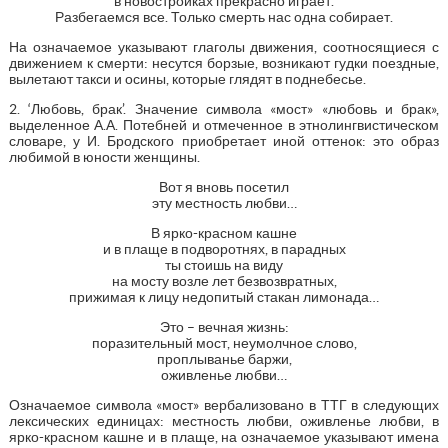
в новостройках прекрасно играет.
Разбегаемся все. Только смерть нас одна собирает.
На означаемое указывают глаголы движения, соотносящиеся с
движением к смерти: несутся борзые, возникают гудки поездные,
вылетают такси и осины, которые глядят в поднебесье.
2. ‘Любовь, брак’. Значение символа «мост» «любовь и брак»,
выделенное А.А. Потебней и отмеченное в этнолингвистическом
словаре, у И. Бродского приобретает иной оттенок: это образ
любимой в юности женщины.
Вот я вновь посетил
эту местность любви…
В ярко-красном кашне
и в плаще в подворотнях, в парадных
ты стоишь на виду
на мосту возле лет безвозвратных,
прижимая к лицу недопитый стакан лимонада…
Это – вечная жизнь:
поразительный мост, неумолчное слово,
проплыванье баржи,
оживленье любви…
Означаемое символа «мост» вербализовано в ТТГ в следующих
лексических единицах: местность любви, оживленье любви, в
ярко-красном кашне и в плаще, на означаемое указывают имена