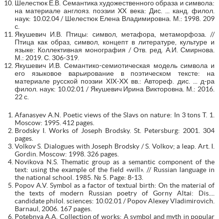
Шелестюк Е.В. Семантика художественного образа и символа:
на материале англояз. поэзии XX века: Дис. ... канд. филол.
наук: 10.02.04 / Шелестюк Елена Владимировна. М.: 1998. 209
с.
Якушевич И.В. Птицы: символ, метафора, метаморфоза. //
Птица как образ, символ, концепт в литературе, культуре и
языке: Коллективная монография / Отв. ред. А.И. Смирнова.
М.: 2019. С. 306-319.
Якушевич И.В. Семантико-семиотическая модель символа и
его языковое варьирование в поэтическом тексте: на
материале русской поэзии XIX-XX вв.: Автореф. дис. ... д-ра
филол. наук: 10.02.01 / Якушевич Ирина Викторовна. М.: 2016.
22 с.
Afanasyev A.N. Poetic views of the Slavs on nature: In 3 tons T. 1.
Moscow: 1995. 412 pages.
Brodsky I. Works of Joseph Brodsky. St. Petersburg: 2001. 304
pages.
Volkov S. Dialogues with Joseph Brodsky / S. Volkov; a leap. Art. I.
Gordin. Moscow: 1998. 326 pages.
Novikova N.S. Thematic group as a semantic component of the
text: using the example of the field «will». // Russian language in
the national school. 1985. № 5. Page: 8-13.
Popov A.V. Symbol as a factor of textual birth: On the material of
the texts of modern Russian poetry of Gorny Altai: Dis....
candidate philol. sciences: 10.02.01 / Popov Alexey Vladimirovich.
Barnaul, 2006. 167 pages.
Potebnya A.A. Collection of works: A symbol and myth in popular