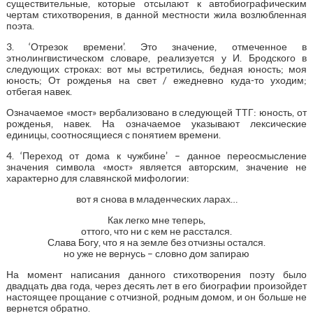
существительные, которые отсылают к автобиографическим
чертам стихотворения, в данной местности жила возлюбленная
поэта.
3. ‘Отрезок времени’. Это значение, отмеченное в
этнолингвистическом словаре, реализуется у И. Бродского в
следующих строках: вот мы встретились, бедная юность; моя
юность; От рожденья на свет / ежедневно куда-то уходим;
отбегая навек.
Означаемое «мост» вербализовано в следующей ТТГ: юность, от
рожденья, навек. На означаемое указывают лексические
единицы, соотносящиеся с понятием времени.
4. ‘Переход от дома к чужбине’ – данное переосмысление
значения символа «мост» является авторским, значение не
характерно для славянской мифологии:
вот я снова в младенческих ларах…
Как легко мне теперь,
оттого, что ни с кем не расстался.
Слава Богу, что я на земле без отчизны остался.
но уже не вернусь – словно дом запираю
На момент написания данного стихотворения поэту было
двадцать два года, через десять лет в его биографии произойдет
настоящее прощание с отчизной, родным домом, и он больше не
вернется обратно.