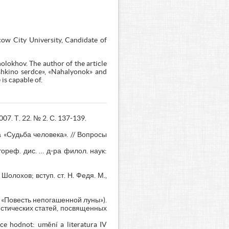
cow City University, Candidate of
olokhov. The author of the article
oshkino serdce», «Nahalyonok» and
is capable of.
7. Т. 22. № 2. С. 137-139.
«Судьба человека». // Вопросы
ореф. дис. … д-ра филол. наук:
олохов; вступ. ст. Н. Федя. М.,
, «Повесть непогашенной луны»).
стических статей, посвященных
 hodnot: umění a literatura IV