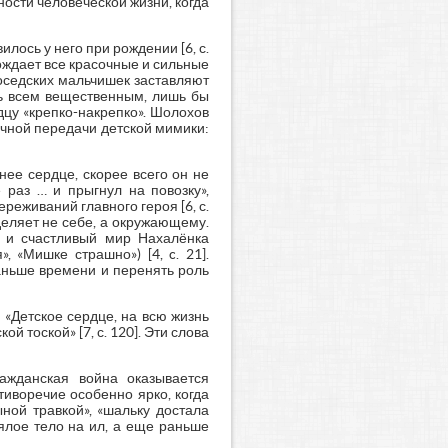
ости человеческой жизни, когда
лось у него при рождении [6, с.
ождает все красочные и сильные
соседских мальчишек заставляют
ть всем вещественным, лишь бы
дцу «крепко-накрепко». Шолохов
очной передачи детской мимики:
нее сердце, скорее всего он не
 раз … и прыгнул на повозку»,
реживаний главного героя [6, с.
деляет не себе, а окружающему.
й и счастливый мир Нахалёнка
, «Мишке страшно») [4, c. 21].
аньше времени и перенять роль
 «Детское сердце, на всю жизнь
й тоской» [7, с. 120]. Эти слова
ажданская война оказывается
иворечие особенно ярко, когда
ой травкой», «шальку достала
ялое тело на ил, а еще раньше