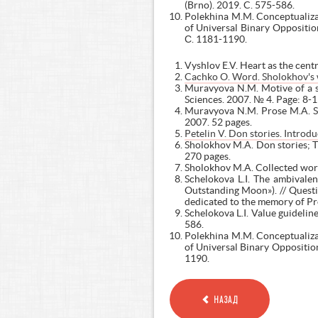
(Brno). 2019. C. 575-586.
Polekhina M.M. Conceptualiza
of Universal Binary Opposit
С. 1181-1190.
Vyshlov E.V. Heart as the centr
Cachko O. Word. Sholokhov's 
Muravyova N.M. Motive of a su
Sciences. 2007. № 4. Page: 8-1
Muravyova N.M. Prose M.A. Shol
2007. 52 pages.
Petelin V. Don stories. Introdu
Sholokhov M.A. Don stories; Th
270 pages.
Sholokhov M.A. Collected works
Schelokova L.I. The ambivalen
Outstanding Moon»). // Question
dedicated to the memory of Pro
Schelokova L.I. Value guideline
586.
Polekhina M.M. Conceptualiza
of Universal Binary Opposition
1190.
НАЗАД