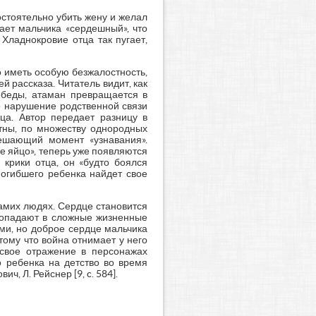
остоятельно убить жену и желал
вает мальчика «сердешный», что
Хладнокровие отца так пугает,
о иметь особую безжалостность,
й рассказа. Читатель видит, как
победы, атаман превращается в
о нарушение родственной связи
ца. Автор передает разницу в
тны, по множеству однородных
 решающий момент «узнавания».
е яйцо», теперь уже появляются
 крики отца, он «будто боялся
погибшего ребенка найдет свое
самих людях. Сердце становится
 попадают в сложные жизненные
ми, но доброе сердце мальчика
тому что война отнимает у него
 свое отражение в персонажах
о ребенка на детство во время
ч, Л. Рейснер [9, c. 584].