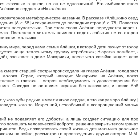
ся сквозным в цикле, но он не однозначный. Его амбивалентнос
«Алёшкино сердце» и «Нахалёнок».
 характерное метафорическое название. В рассказе «Алёшкино серд
ния [6, с. 58] и сохраняется до последних строк [6, с. 78]. Повеств
ается поступательно. При этом слова Алёшки передаются через 
елю. Постепенно читатель начинает видеть события не со стороны
живания мальчика.
ину мира, перед нами семья Алёшки, в которой дети пухнут от гол
дуется «еще тепленькому трупику жеребенка»; Нюратка погибает,
дой», засыпает в доме Макарчихи, после чего хозяйка кидает дев
на смерти старшей сестры происходила на глазах Алёшки, голод зас
ь молока. Страх, который наводит Макарчиха на Алёшку, пока
тнение в глазах» – острая необходимость в удовлетворении ба
ние». Соседка не оставляет «кражи» без наказания, и позже А
, у кого зубы редкие, имеет мягкое сердце, а это как раз про Алёшку [
навидеть кого-то. Искренний, незлобливый и всепрощающий мальч
ий не подавляет его доброты, а лишь создает ситуацию для пр
ло помешать человеческой доброте: решение закрыть телом гранат
ариантов. Ведь пожертвовать своей жизнью для мальчика реальнее,
ловеком на войне, рассмотрен в произведениях других авторов. М.М.