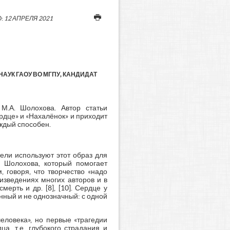
:
12 АПРЕЛЯ 2021
УК ГАОУ ВО МГПУ, КАНДИДАТ
М.А. Шолохова. Автор статьи
рдце» и «Нахалёнок» и приходит
аждый способен.
тели используют этот образ для
 Шолохова, который помогает
 говоря, что творчество «надо
оизведениях многих авторов и в
ерть и др. [8], [10]. Сердце у
нный и не однозначный: с одной
еловека», но первые «трагедии
ца, т.е. глубокого страдания и