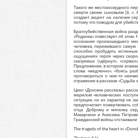
Такого же жестокосердного пер
смерти своим сыновьям [6, с. 
создает акцент на наличии се
потому что поводом для убийст
Братоубийственная война разде
«Родинка» повествует об этом. 
осознание произошедшего меня
человека, пережившего самую 
способно пробудить истинные
ощущениях героя через скоро
сказуемых («дёрнул», «сорвал
Предложение, в котором атаман
слова «медленно», «боясь раз
проговориться о чем-то неизм
отражение в рассказе «Судьба чел
Цикл «Донские рассказы» расск
мерилом человеческих поступк
ситуации, но их характер не 
предпочитает пожертвовать соб
отца. Доброму и мягкому сер
Макарчихи и Анисима Петрович
Гражданской войны отстаивали и 
The tragedy of the heart in «Dons