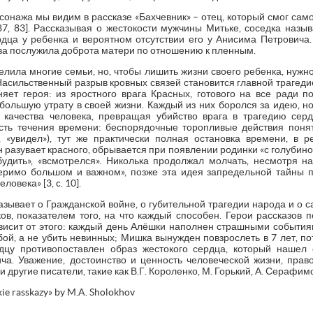
сонажа мы видим в рассказе «Бахчевник» – отец, который смог сам
87, 83]. Рассказывая о жестокости мужчины Митьке, соседка назы
рдца у ребенка и вероятном отсутствии его у Анисима Петровича. 
ва послужила доброта матери по отношению к пленным.
лила многие семьи, но, чтобы лишить жизни своего ребенка, нужн
Насильственный разрыв кровных связей становится главной трагедие
ет героя: из яростного врага Красных, готового на все ради 
большую утрату в своей жизни. Каждый из них боролся за идею, н
 качества человека, превращая убийство врага в трагедию серд
сть течения времени: беспорядочные торопливые действия поня
», «увидел»), тут же практически полная остановка времени, в
 разувает красного, обрывается при появлении родинки «с голубино
будить», «всмотрелся». Николька продолжал молчать, несмотря на
еримо большом и важном», позже эта идея запредельной тайны 
овека» [3, c. 10].
азывает о Гражданской войне, о губительной трагедии народа и о 
ов, показателем того, на что каждый способен. Герои рассказов
зависит от этого: каждый день Алёшки наполнен страшными события
ой, а не убить невинных; Мишка вынужден повзрослеть в 7 лет, по
дцу противопоставлен образ жестокого сердца, который нашел
а. Уважение, достоинство и ценность человеческой жизни, прав
другие писатели, такие как В.Г. Короленко, М. Горький, А. Серафимови
kie rasskazy» by M.A. Sholokhov