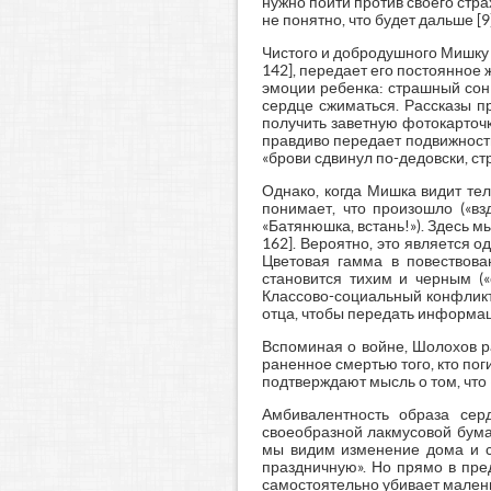
нужно пойти против своего стр
не понятно, что будет дальше [9]
Чистого и добродушного Мишку м
142], передает его постоянное
эмоции ребенка: страшный сон 
сердце сжиматься. Рассказы п
получить заветную фотокарточк
правдиво передает подвижность
«брови сдвинул по-дедовски, стр
Однако, когда Мишка видит тел
понимает, что произошло («вз
«Батянюшка, встань!»). Здесь м
162]. Вероятно, это является 
Цветовая гамма в повествова
становится тихим и черным («е
Классово-социальный конфликт
отца, чтобы передать информаци
Вспоминая о войне, Шолохов ра
раненное смертью того, кто поги
подтверждают мысль о том, что 
Амбивалентность образа сер
своеобразной лакмусовой бума
мы видим изменение дома и с
праздничную». Но прямо в пре
самостоятельно убивает маленьк