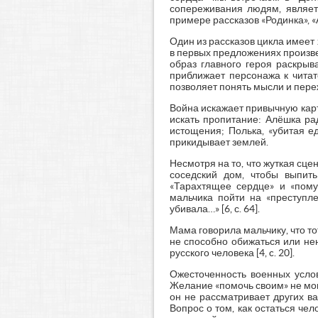
сопереживания людям, являет
примере рассказов «Родинка», 
Один из рассказов цикла имеет
в первых предложениях произведе
образ главного героя раскрыв
приближает персонажа к читат
позволяет понять мысли и пере
Война искажает привычную карт
искать пропитание: Алёшка ра
истощения; Полька, «убитая е
прикидывает землей.
Несмотря на то, что жуткая сце
соседский дом, чтобы выпит
«Тарахтящее сердце» и «пому
мальчика пойти на «преступле
убивала…» [6, с. 64].
Мама говорила мальчику, что тот
не способно обижаться или не
русского человека [4, c. 20].
Ожесточенность военных услов
Желание «помочь своим» не мог
он не рассматривает других в
Вопрос о том, как остаться че