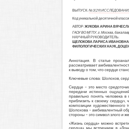
ВЫПУСК:
№3(29) ИССЛЕДОВАН
Код уникальной десятичной класс
АВТОР:
ЖУКОВА АРИНА ВЯЧЕС
ГАОУ ВО МГПУ, г. Москва, бакалавр
НАУЧНЫЙ РУКОВОДИТЕЛЬ:
ЩЕЛОКОВА ЛАРИСА ИВАНОВНА,
ФИЛОЛОГИЧЕСКИХ НАУК, ДОЦЕН
Аннотация. В статье проана
рассматривает амбивалентность
к выводу о том, что сердце ста
Ключевые слова: Шолохов, сердц
Сердце – это место средоточия
передачи истинных ощущений
правильно понять человека в 
приблизить к своему сердцу», 
композиции художественного те
Шолохова – амбивалентный обра
стороны – это символ злого и ж
«Жизнь сердца» можно встрети
сердца» мы встречаем в «Донск