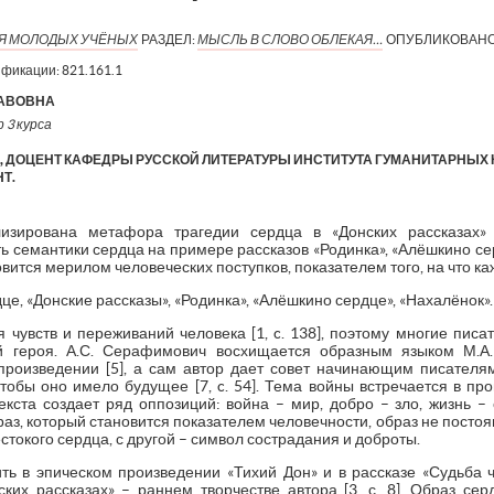
ИЯ МОЛОДЫХ УЧЁНЫХ
РАЗДЕЛ:
МЫСЛЬ В СЛОВО ОБЛЕКАЯ…
ОПУБЛИКОВАНО
ификации:
821.161.1
ЛАВОВНА
 3 курса
 ДОЦЕНТ КАФЕДРЫ РУССКОЙ ЛИТЕРАТУРЫ ИНСТИТУТА ГУМАНИТАРНЫХ НА
Т.
лизирована метафора трагедии сердца в «Донских рассказах» 
 семантики сердца на примере рассказов «Родинка», «Алёшкино се
новится мерилом человеческих поступков, показателем того, на что к
е, «Донские рассказы», «Родинка», «Алёшкино сердце», «Нахалёнок».
 чувств и переживаний человека [1, c. 138], поэтому многие писа
 героя. А.С. Серафимович восхищается образным языком М.А.
произведении [5], а сам автор дает совет начинающим писателям,
чтобы оно имело будущее [7, c. 54]. Тема войны встречается в пр
кста создает ряд оппозиций: война – мир, добро – зло, жизнь – см
з, который становится показателем человечности, образ не постоя
естокого сердца, с другой – символ сострадания и доброты.
ть в эпическом произведении «Тихий Дон» и в рассказе «Судьба ч
их рассказах» – раннем творчестве автора [3, с. 8]. Образ серд