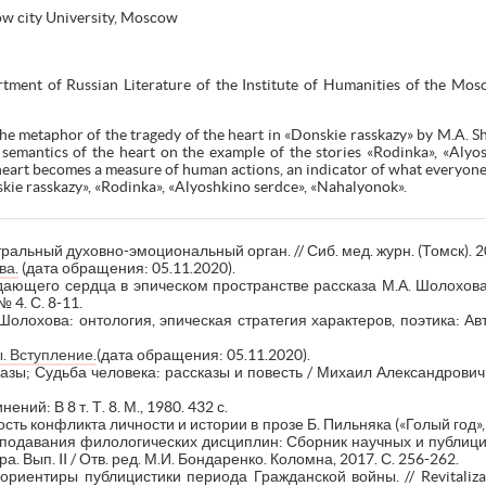
ow city University, Moscow
tment of Russian Literature of the Institute of Humanities of the Mos
the metaphor of the tragedy of the heart in «Donskie rasskazy» by M.A. Sh
semantics of the heart on the example of the stories «Rodinka», «Aly
heart becomes a measure of human actions, an indicator of what everyone 
kie rasskazy», «Rodinka», «Alyoshkino serdce», «Nahalyonok».
альный духовно-эмоциональный орган. // Сиб. мед. журн. (Томск). 200
ва.
(дата обращения: 05.11.2020).
ающего сердца в эпическом пространстве рассказа М.А. Шолохова 
 4. С. 8-11.
Шолохова: онтология, эпическая стратегия характеров, поэтика: Авт
. Вступление.
(дата обращения: 05.11.2020).
зы; Судьба человека: рассказы и повесть / Михаил Александрович Ш
ий: В 8 т. Т. 8. М., 1980. 432 с.
ть конфликта личности и истории в прозе Б. Пильняка («Голый год»
еподавания филологических дисциплин: Сборник научных и публици
. Вып. II / Отв. ред. М.И. Бондаренко. Коломна, 2017. С. 256-262.
риентиры публицистики периода Гражданской войны. // Revitalizace