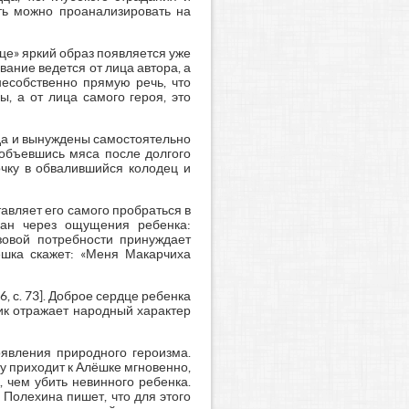
ть можно проанализировать на
це» яркий образ появляется уже
ование ведется от лица автора, а
несобственно прямую речь, что
, а от лица самого героя, это
ода и вынуждены самостоятельно
 объевшись мяса после долгого
очку в обвалившийся колодец и
тавляет его самого пробраться в
зан через ощущения ребенка:
зовой потребности принуждает
лёшка скажет: «Меня Макарчиха
6, с. 73]. Доброе сердце ребенка
ик отражает народный характер
оявления природного героизма.
у приходит к Алёшке мгновенно,
 чем убить невинного ребенка.
 Полехина пишет, что для этого