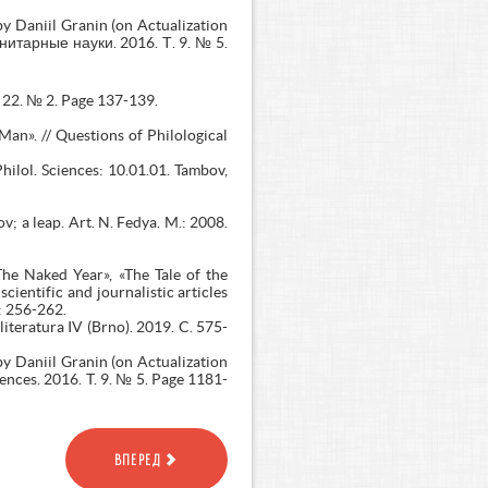
y Daniil Granin (on Actualization
итарные науки. 2016. Т. 9. № 5.
T. 22. № 2. Page 137-139.
Man». // Questions of Philological
hilol. Sciences: 10.01.01. Tambov,
; a leap. Art. N. Fedya. M.: 2008.
The Naked Year», «The Tale of the
cientific and journalistic articles
: 256-262.
literatura IV (Brno). 2019. C. 575-
y Daniil Granin (on Actualization
iences. 2016. T. 9. № 5. Page 1181-
ВПЕРЕД