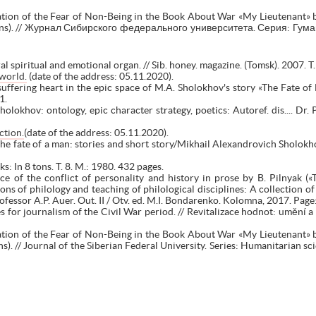
tion of the Fear of Non-Being in the Book About War «My Lieutenant» b
ions). // Журнал Сибирского федерального университета. Серия: Гуман
al spiritual and emotional organ. // Sib. honey. magazine. (Tomsk). 2007. 
world.
(date of the address: 05.11.2020).
ffering heart in the epic space of M.A. Sholokhov's story «The Fate of 
1.
okhov: ontology, epic character strategy, poetics: Autoref. dis.... Dr. P
ction.
(date of the address: 05.11.2020).
e fate of a man: stories and short story/Mikhail Alexandrovich Sholokhov
: In 8 tons. T. 8. M.: 1980. 432 pages.
ce of the conflict of personality and history in prose by B. Pilnyak («
s of philology and teaching of philological disciplines: A collection of s
fessor A.P. Auer. Out. II / Otv. ed. M.I. Bondarenko. Kolomna, 2017. Page
s for journalism of the Civil War period. // Revitalizace hodnot: umění a 
tion of the Fear of Non-Being in the Book About War «My Lieutenant» b
s). // Journal of the Siberian Federal University. Series: Humanitarian sc