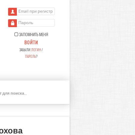
Email при регистрации
Пароль
ЗАПОМНИТЬ МЕНЯ
ВОЙТИ
ЗАБЫЛИ
ЛОГИН
/
ПАРОЛЬ
?
П
О
И
С
К
лохова