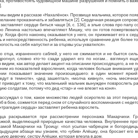
аха, противостоять чудовищной машине разрушения и помнить о важн
.
ы видим в рассказе «Нахалёнок». Прозвище мальчика, которое появи
 желание проказничать и забавляться [2]. Сердечная реакция сопров
заставляет сердце биться чаще [6, c. 136], а злые слова про папу 
ро Ленина настолько впечатляют Мишку, что он готов пожертвова
у. Когда фото наконец оказывается у него, он прижимает его к сер
 и непосредственность ребенка, используя сравнение для более т
огость на себя напустил и за отцовы усы ухватился».
о отца, израненного саблей, у него не сжимается и не бьется силь
дрогнул, словно кто-то сзади ударил его по ногам… взглянул еще
ы видим, как автор делает акцент на описании происходящего, а не пе
одним из показателей взросления, когда человек больше внимания у
нии показывает значение произошедшего: в один момент ярки
дут в темноте», «дед зашептал», «молча кивнул», «ночь месячная»
 приводит к тому, что маленький мальчик вынужден повзрослеть р
ю солдатам, потому что дед «стар» и «не влезет на коня».
ссуждал о том, какое множество людей осиротело за этот период:
б в бою, сожмется перед сном от случайного воспоминания с недетско
«трагедия сердца» заставляет ребенка взрослеть.
дца раскрывается при рассмотрении персонажа Макарчихи. Гр
жкой, выделяющей природные качества человека. Внутреннее прот
амой Макарчихи на Троицу: «пол усыпан чабрецом и богородицын
дыдущем абзаце мы узнаем, что «убив» Алёшку, она бросает его в
ую девочку, сестру Алёшки, которая влезла в дом.