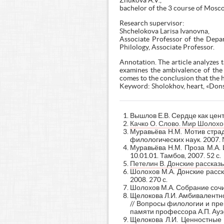
Zhukova A.V.,
bachelor of the 3 course of Mosc
Research supervisor:
Shchelokova Larisa Ivanovna,
Associate Professor of the Depar
Philology, Associate Professor.
Annotation. The article analyzes 
examines the ambivalence of the 
comes to the conclusion that the 
Keyword: Sholokhov, heart, «Dons
Вышлов Е.В. Сердце как центр
Качко О. Слово. Мир Шолохо
Муравьёва Н.М. Мотив страд
филологических наук. 2007. №
Муравьёва Н.М. Проза М.А. 
10.01.01. Тамбов, 2007. 52 с.
Петелин В. Донские рассказы
Шолохов М.А. Донские расска
2008. 270 с.
Шолохов М.А. Собрание сочинен
Щелокова Л.И. Амбивалентнос
// Вопросы филологии и пр
памяти профессора А.П. Ауэра
Щелокова Л.И. Ценностные о