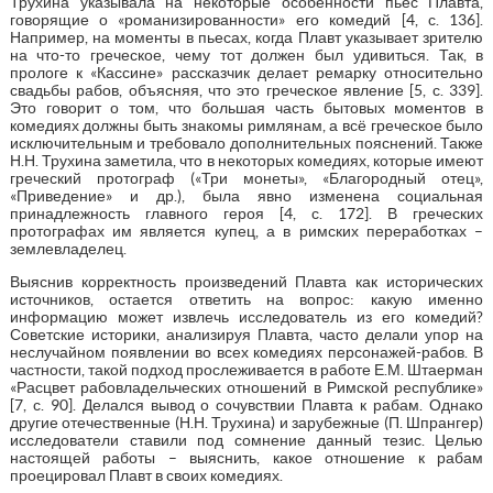
Трухина указывала на некоторые особенности пьес Плавта,
говорящие о «романизированности» его комедий [4, с. 136].
Например, на моменты в пьесах, когда Плавт указывает зрителю
на что-то греческое, чему тот должен был удивиться. Так, в
прологе к «Кассине» рассказчик делает ремарку относительно
свадьбы рабов, объясняя, что это греческое явление [5, с. 339].
Это говорит о том, что большая часть бытовых моментов в
комедиях должны быть знакомы римлянам, а всё греческое было
исключительным и требовало дополнительных пояснений. Также
Н.Н. Трухина заметила, что в некоторых комедиях, которые имеют
греческий протограф («Три монеты», «Благородный отец»,
«Приведение» и др.), была явно изменена социальная
принадлежность главного героя [4, с. 172]. В греческих
протографах им является купец, а в римских переработках –
землевладелец.
Выяснив корректность произведений Плавта как исторических
источников, остается ответить на вопрос: какую именно
информацию может извлечь исследователь из его комедий?
Советские историки, анализируя Плавта, часто делали упор на
неслучайном появлении во всех комедиях персонажей-рабов. В
частности, такой подход прослеживается в работе Е.М. Штаерман
«Расцвет рабовладельческих отношений в Римской республике»
[7, с. 90]. Делался вывод о сочувствии Плавта к рабам. Однако
другие отечественные (Н.Н. Трухина) и зарубежные (П. Шпрангер)
исследователи ставили под сомнение данный тезис. Целью
настоящей работы – выяснить, какое отношение к рабам
проецировал Плавт в своих комедиях.