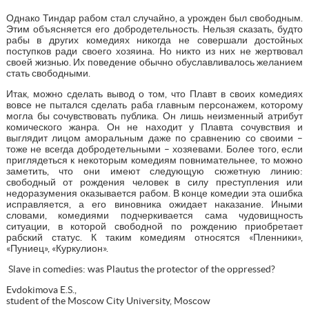
Однако Тиндар рабом стал случайно, а урожден был свободным.
Этим объясняется его добродетельность. Нельзя сказать, будто
рабы в других комедиях никогда не совершали достойных
поступков ради своего хозяина. Но никто из них не жертвовал
своей жизнью. Их поведение обычно обуславливалось желанием
стать свободными.
Итак, можно сделать вывод о том, что Плавт в своих комедиях
вовсе не пытался сделать раба главным персонажем, которому
могла бы сочувствовать публика. Он лишь неизменный атрибут
комического жанра. Он не находит у Плавта сочувствия и
выглядит лицом аморальным даже по сравнению со своими –
тоже не всегда добродетельными – хозяевами. Более того, если
приглядеться к некоторым комедиям повнимательнее, то можно
заметить, что они имеют следующую сюжетную линию:
свободный от рождения человек в силу преступления или
недоразумения оказывается рабом. В конце комедии эта ошибка
исправляется, а его виновника ожидает наказание. Иными
словами, комедиями подчеркивается сама чудовищность
ситуации, в которой свободной по рождению приобретает
рабский статус. К таким комедиям относятся «Пленники»,
«Пуниец», «Куркулион».
Slave in comedies: was Plautus the protector of the oppressed?
Evdokimova E.S.,
student of the Moscow City University, Moscow