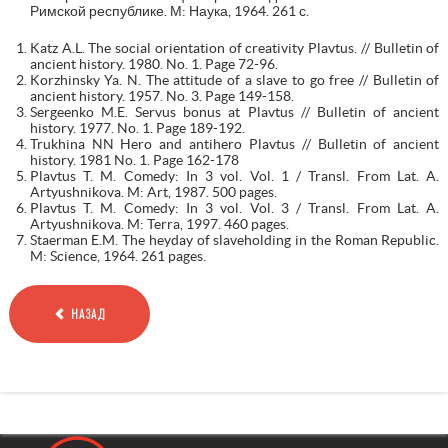
Римской республике. М: Наука, 1964. 261 с.
Katz A.L. The social orientation of creativity Plavtus. // Bulletin of
ancient history. 1980. No. 1. Page 72-96.
Korzhinsky Ya. N. The attitude of a slave to go free // Bulletin of
ancient history. 1957. No. 3. Page 149-158.
Sergeenko M.E. Servus bonus at Plavtus // Bulletin of ancient
history. 1977. No. 1. Page 189-192.
Trukhina NN Hero and antihero Plavtus // Bulletin of ancient
history. 1981 No. 1. Page 162-178
Plavtus T. M. Comedy: In 3 vol. Vol. 1 / Transl. From Lat. A.
Artyushnikova. M: Art, 1987. 500 pages.
Plavtus T. M. Comedy: In 3 vol. Vol. 3 / Transl. From Lat. A.
Artyushnikova. M: Terra, 1997. 460 pages.
Staerman E.M. The heyday of slaveholding in the Roman Republic.
M: Science, 1964. 261 pages.
НАЗАД