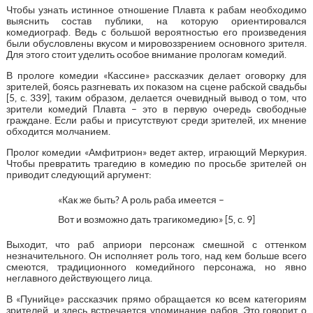
Чтобы узнать истинное отношение Плавта к рабам необходимо
выяснить состав публики, на которую ориентировался
комедиограф. Ведь с большой вероятностью его произведения
были обусловлены вкусом и мировоззрением основного зрителя.
Для этого стоит уделить особое внимание прологам комедий.
В прологе комедии «Кассине» рассказчик делает оговорку для
зрителей, боясь разгневать их показом на сцене рабской свадьбы
[5, с. 339], таким образом, делается очевидный вывод о том, что
зрители комедий Плавта – это в первую очередь свободные
граждане. Если рабы и присутствуют среди зрителей, их мнение
обходится молчанием.
Пролог комедии «Амфитрион» ведет актер, играющий Меркурия.
Чтобы превратить трагедию в комедию по просьбе зрителей он
приводит следующий аргумент:
«Как же быть? А роль раба имеется –
Вот и возможно дать трагикомедию» [5, с. 9]
Выходит, что раб априори персонаж смешной с оттенком
незначительного. Он исполняет роль того, над кем больше всего
смеются, традиционного комедийного персонажа, но явно
неглавного действующего лица.
В «Пунийце» рассказчик прямо обращается ко всем категориям
зрителей, и здесь встречается упоминание рабов. Это говорит о