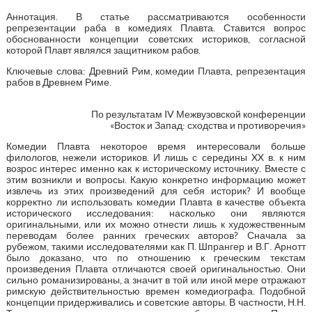
Аннотация. В статье рассматриваются особенности
репрезентации раба в комедиях Плавта. Ставится вопрос
обоснованности концепции советских историков, согласной
которой Плавт являлся защитником рабов.
Ключевые слова: Древний Рим, комедии Плавта, репрезентация
рабов в Древнем Риме.
По результатам IV Межвузовской конференции
«Восток и Запад: сходства и противоречия»
Комедии Плавта некоторое время интересовали больше
филологов, нежели историков. И лишь с середины XX в. к ним
возрос интерес именно как к историческому источнику. Вместе с
этим возникли и вопросы. Какую конкретно информацию может
извлечь из этих произведений для себя историк? И вообще
корректно ли использовать комедии Плавта в качестве объекта
исторического исследования: насколько они являются
оригинальными, или их можно отнести лишь к художественным
переводам более ранних греческих авторов? Сначала за
рубежом, такими исследователями как П. Шпрангер и В.Г. Арнотт
было доказано, что по отношению к греческим текстам
произведения Плавта отличаются своей оригинальностью. Они
сильно романизированы, а значит в той или иной мере отражают
римскую действительностью времен комедиографа. Подобной
концепции придерживались и советские авторы. В частности, Н.Н.