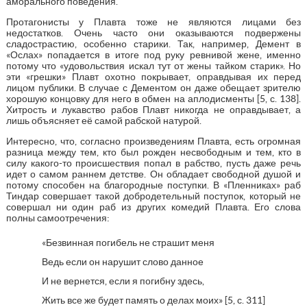
аморального поведения.
Протагонисты у Плавта тоже не являются лицами без
недостатков. Очень часто они оказываются подвержены
сладострастию, особенно старики. Так, например, Демент в
«Ослах» попадается в итоге под руку ревнивой жене, именно
потому что «удовольствия искал тут от жены тайком старик». Но
эти «грешки» Плавт охотно покрывает, оправдывая их перед
лицом публики. В случае с Дементом он даже обещает зрителю
хорошую концовку для него в обмен на аплодисменты [5, с. 138].
Хитрость и лукавство рабов Плавт никогда не оправдывает, а
лишь объясняет её самой рабской натурой.
Интересно, что, согласно произведениям Плавта, есть огромная
разница между тем, кто был рожден несвободным и тем, кто в
силу какого-то происшествия попал в рабство, пусть даже речь
идет о самом раннем детстве. Он обладает свободной душой и
потому способен на благородные поступки. В «Пленниках» раб
Тиндар совершает такой добродетельный поступок, который не
совершал ни один раб из других комедий Плавта. Его слова
полны самоотречения:
«Безвинная погибель не страшит меня
Ведь если он нарушит слово данное
И не вернется, если я погибну здесь,
Жить все же будет память о делах моих» [5, с. 311]