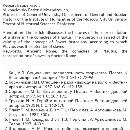
Research supervisor:
Mikhaylovsky Fedor Aleksandrovich,
Professor of General University Department of General and Russian
History of the Institute of Humanities of the Moscow City University,
Doctor of Historical Sciences, Professor
Annotation. The article discusses the features of the representation
of a slave in the comedies of Plautus. The question is raised of the
validity of the concept of Soviet historians, according to which
Plavtus was the defender of slaves
Keywords: Ancient Rome, the comedies of Plautus, the
representation of slaves in Ancient Rome.
Кац А.Л. Социальная направленность творчества Плавта //
Вестник древней истории. 1980. №1. C. 72-96.
Коржинский Я.Н. Отношение раба к выходу на волю // Вестник
древней истории. 1957. №3. С. 149-158.
Сергеенко М. Е. Servus bonus у Плавта // Вестник древней
истории. 1977. № 1. С. 189-192.
Трухина Н. Н. Герой и антигерой Плавта // Вестник древней
истории. 1981 №1. С. 162-178
Плавт Т. М. Комедии: В 3 т. Т.1 / Пер с лат. А. Артюшникова. М:
Искусство, 1987. 500 с.
Плавт Т. М. Комедии: В 3 т. Т.3/ Пер с лат. А. Артюшникова. М:
Терра, 1997 . 460 с.
Штаерман Е. М. Расцвет рабовладельческих отношений в