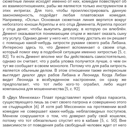
сюжетные линии исходят именно от них, комедии повествуют об
их взаимоотношениях, рабы же являются только инструментом в
этих интригах. Для того, чтобы проиллюстрировать данную
закономерность, подойдет любая плавтовская комедия.
Например, «Ослы». Основная сюжетная линия вертится вокруг
небогатого юноши Агриппы и его отца Деменета. Агриппа просит
у отца денег, чтобы выкупить девушку, в которую он влюблён.
Демент оказывается понимающим отцом и желает оказать сыну
эту услугу. Однако денег у него нет, поэтому достать их он решает
с помощью какой-нибудь хитрости руками своего раба Либана.
Интересно здесь то, что Демент вспоминает о своем отце,
который помог ему в подобной ситуации именно хитростью [5, с.
82]. То есть Демент вполне мог бы действовать самостоятельно,
однако он считает, что у раба уловка получится лучше, о чем он
тут же сообщает в своем монологе. Потому что для раба хитрость
является обычным делом. В этом отношении также интересным
выглядит диалог двух рабов Либана и Леонида. Когда Либан
видит Леонида в возбужденном настроении, он сразу же
предполагает, что тот либо кого-то ограбил, либо ищет
компаньона для мошенничества [5, с. 92].
В «Двух Менехмах» Плавт представляет яркий образ парасита,
существующего лишь за счет своего патрона и совершенно этого
не стыдящийся [6]. И хотя раб Мессенион на протяжении всей
комедии не совершает каких-нибудь неблаговидных поступков,
Менехм сокрушается о том, что доверил рабу свой кошелек,
потому что тот обязательно спустит его в кабаке [5, с. 50]. Вне
зависимости от поведения раба свободный человек ждет от него