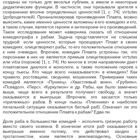
созданы не только для веселья публики, а имели и некоторые
дидактические функции. В частности, они призывали зрителя к
сохранению вполне определенных ценностей [1, с. 74]: virtutes
(добродетелей). Проанализировав произведения Плавта, можно
выяснить, какие именно ценности заложены в его комедиях и кто,
в таком случае, является героем и антигероем его произведений.
Такое исследование может наверняка сказать об отношении
комедиографа к рабам. Задача представляется не слишком
трудной: если ценности, которые проецирует Плавт в своих
комедиях, олицетворяют рабы, то его положительное отношение
к ним очевидно. Впрочем, комедии Плавта устроены так, что
персонажи в них не являются прямым олицетворением virtutes
или vitia (пороков) [1, с. 74]. Но многое в этом направлении дают
плавтовские диалоги и монологи, а также положение героев к
концу пьесы. Кто чаще всего «наказывается» в комедиях? Как
правило, ростовщики, сводники, мошенники. Примерами таких
комедий являются «Пуниец», «Хвастливый воин», «Грубиян»,
«Псевдол», «Перс», «Куркулион» и др. Рабы, как было замечено
выше, чаще всего в результате получают свободу, а значит
оказываются в выигрыше. (Впрочем, это касается только
«прилежных» рабов. В конце пьесы «Пленники» в наиболее
печальной ситуации оказывается беглый раб). Означает ли это
положительное отношение Плавта к рабам? Едва ли.
Доля раба в большинстве комедий – исполнять грязную работу
вместо своего хозяина. В конечном итоге раб оказывается в
выигрыше именно потому, что действовал заодно с
протагонистом, коим является землевладелец. Основные