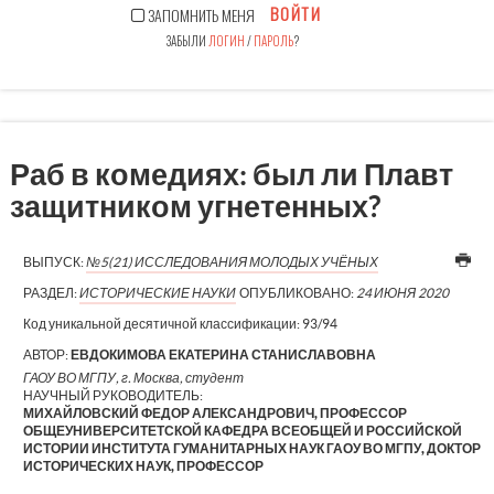
ВОЙТИ
ЗАПОМНИТЬ МЕНЯ
ЗАБЫЛИ
ЛОГИН
/
ПАРОЛЬ
?
Раб в комедиях: был ли Плавт
защитником угнетенных?
ВЫПУСК:
№5(21) ИССЛЕДОВАНИЯ МОЛОДЫХ УЧЁНЫХ
РАЗДЕЛ:
ИСТОРИЧЕСКИЕ НАУКИ
ОПУБЛИКОВАНО:
24 ИЮНЯ 2020
Код уникальной десятичной классификации:
93/94
АВТОР:
ЕВДОКИМОВА ЕКАТЕРИНА СТАНИСЛАВОВНА
ГАОУ ВО МГПУ, г. Москва, студент
НАУЧНЫЙ РУКОВОДИТЕЛЬ:
МИХАЙЛОВСКИЙ ФЕДОР АЛЕКСАНДРОВИЧ, ПРОФЕССОР
ОБЩЕУНИВЕРСИТЕТСКОЙ КАФЕДРА ВСЕОБЩЕЙ И РОССИЙСКОЙ
ИСТОРИИ ИНСТИТУТА ГУМАНИТАРНЫХ НАУК ГАОУ ВО МГПУ, ДОКТОР
ИСТОРИЧЕСКИХ НАУК, ПРОФЕССОР