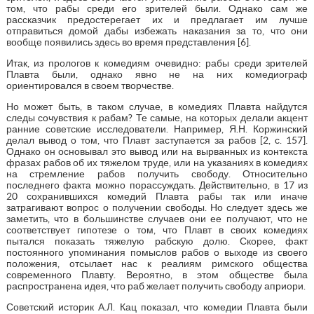
том, что рабы среди его зрителей были. Однако сам же
рассказчик предостерегает их и предлагает им лучше
отправиться домой дабы избежать наказания за то, что они
вообще появились здесь во время представления [6].
Итак, из прологов к комедиям очевидно: рабы среди зрителей
Плавта были, однако явно не на них комедиограф
ориентировался в своем творчестве.
Но может быть, в таком случае, в комедиях Плавта найдутся
следы сочувствия к рабам? Те самые, на которых делали акцент
ранние советские исследователи. Например, Я.Н. Коржинский
делал вывод о том, что Плавт заступается за рабов [2, с. 157].
Однако он основывал это вывод или на вырванных из контекста
фразах рабов об их тяжелом труде, или на указаниях в комедиях
на стремление рабов получить свободу. Относительно
последнего факта можно порассуждать. Действительно, в 17 из
20 сохранившихся комедий Плавта рабы так или иначе
затрагивают вопрос о получении свободы. Но следует здесь же
заметить, что в большинстве случаев они ее получают, что не
соответствует гипотезе о том, что Плавт в своих комедиях
пытался показать тяжелую рабскую долю. Скорее, факт
постоянного упоминания помыслов рабов о выходе из своего
положения, отсылает нас к реалиям римского общества
современного Плавту. Вероятно, в этом обществе была
распространена идея, что раб желает получить свободу априори.
Советский историк А.Л. Кац показал, что комедии Плавта были