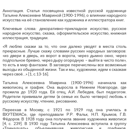
Аннотация. Статья посвящена известной русской художнице
Татьяне Алексеевне Мавриной (1900-1996), о влиянии народного
искусства на её становление как художника и иллюстратора книг.
Ключевые слова: декоративно-прикладное искусство, русское
народное искусство, сказка, оформительское искусство, книжная
иллюстрация, традиции.
«Я люблю сказки за то, что они далеко уводят в места столь
прекрасные. Лучше скажу словами русских народных заговоров:
«из двери в дверь, из ворот в ворота, через дымно окно, через
подпольное бревно, через дыру огородную – выйти в чисто поле»,
то есть в мир фантазии. В заговоре перечислены все возможные
выходы из обыденной жизни. Так и мы, художники, идем к сказкам
через своё…» [1, с.13-16].
Татьяна Алексеевна Маврина (1900-1996) начинала как
живописец и график. Она выросла в Нижнем Новгороде, где
прожила до 1920 года. Её отец, А.И. Лебедев, был педагогом.
Родители прививали детям (в семье их было четверо) любовь к
русскому искусству, чтению, рисованию.
Переехав в Москву, с 1921 по 1929 год она училась в
ВХУТЕМАСе, где преподавали Р.Р. Фальк, Н.П. Крымов, Г.В.
Фёдоров. В 1928 году она получила звание художника живописи
[4, с. 239]. В 1930 году Татьяна Алексеевна вступила в группу
«Тринадцать», объединявшая живописцев и графиков,