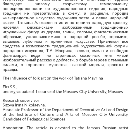
благодаря живому творческому темпераменту,
непосредственности ее художественного видения, народные
традиции не превратились в схему, а расцвели, породив
жизнерадостное искусство художника-поэта и певца народной
сказки. Татьяна Алексеевна истинно ценила народную красоту,
населяя книжки-сказки изображениями традиционных
игрушечных фигур из дерева, глины, соломы, фантастическими
образами, установившимися в народной резьбе, керамике,
вышивке, лубочном и пряничном искусстве. Привлекая все
средства и возможности традиционной художественной формы
народного искусства, Т.А. Маврина, весело, смело и свободно
фантазируя, ведет на страницах сказочных книг живой
изобразительный рассказ о доблести, о борьбе героев с темными
силами, о торжестве мужества, высокой морали, красоты и
правды.
The influence of folk art on the work of Tatiana Mavrina
Elis S.S.,
undergraduate of 1 course of the Moscow City University, Moscow
Research supervisor:
Sizova Irina Nikolaevna,
Associate Professor of the Department of Decorative Art and Design
of the Institute of Culture and Arts of Moscow City University,
Candidate of Pedagogical Sciences
Annotation. The article is devoted to the famous Russian artist