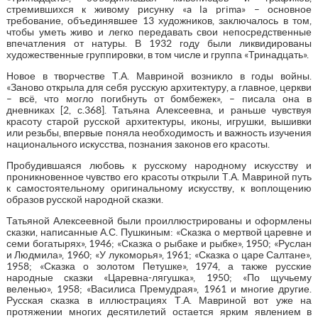
стремившихся к живому рисунку «a la prima» – основное
требование, объединявшее 13 художников, заключалось в том,
чтобы уметь живо и легко передавать свои непосредственные
впечатления от натуры. В 1932 году были ликвидированы
художественные группировки, в том числе и группа «Тринадцать».
Новое в творчестве Т.А. Мавриной возникло в годы войны.
«Заново открыла для себя русскую архитектуру, а главное, церкви
– всё, что могло погибнуть от бомбежек», – писала она в
дневниках [2, с.368]. Татьяна Алексеевна, и раньше чувствуя
красоту старой русской архитектуры, иконы, игрушки, вышивки
или резьбы, впервые поняла необходимость и важность изучения
национального искусства, познания законов его красоты.
Пробудившаяся любовь к русскому народному искусству и
проникновенное чувство его красоты открыли Т.А. Мавриной путь
к самостоятельному оригинальному искусству, к воплощению
образов русской народной сказки.
Татьяной Алексеевной были проиллюстрированы и оформлены
сказки, написанные А.С. Пушкиным: «Сказка о мертвой царевне и
семи богатырях», 1946; «Сказка о рыбаке и рыбке», 1950; «Руслан
и Людмила», 1960; «У лукоморья», 1961; «Сказка о царе Салтане»,
1958; «Сказка о золотом Петушке», 1974, а также русские
народные сказки «Царевна-лягушка», 1950; «По щучьему
веленью», 1958; «Василиса Премудрая», 1961 и многие другие.
Русская сказка в иллюстрациях Т.А. Мавриной вот уже на
протяжении многих десятилетий остается ярким явлением в