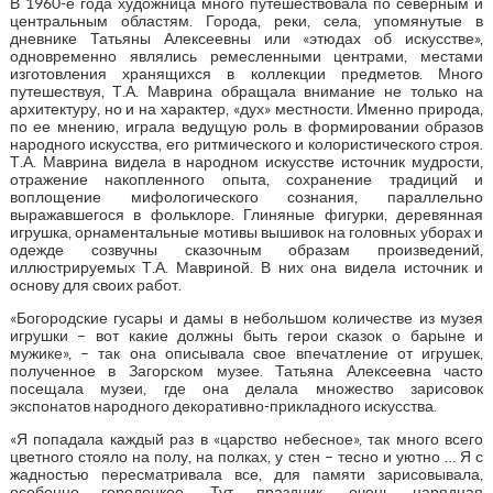
В 1960-е года художница много путешествовала по северным и
центральным областям. Города, реки, села, упомянутые в
дневнике Татьяны Алексеевны или «этюдах об искусстве»,
одновременно являлись ремесленными центрами, местами
изготовления хранящихся в коллекции предметов. Много
путешествуя, Т.А. Маврина обращала внимание не только на
архитектуру, но и на характер, «дух» местности. Именно природа,
по ее мнению, играла ведущую роль в формировании образов
народного искусства, его ритмического и колористического строя.
Т.А. Маврина видела в народном искусстве источник мудрости,
отражение накопленного опыта, сохранение традиций и
воплощение мифологического сознания, параллельно
выражавшегося в фольклоре. Глиняные фигурки, деревянная
игрушка, орнаментальные мотивы вышивок на головных уборах и
одежде созвучны сказочным образам произведений,
иллюстрируемых Т.А. Мавриной. В них она видела источник и
основу для своих работ.
«Богородские гусары и дамы в небольшом количестве из музея
игрушки – вот какие должны быть герои сказок о барыне и
мужике», – так она описывала свое впечатление от игрушек,
полученное в Загорском музее. Татьяна Алексеевна часто
посещала музеи, где она делала множество зарисовок
экспонатов народного декоративно-прикладного искусства.
«Я попадала каждый раз в «царство небесное», так много всего
цветного стояло на полу, на полках, у стен – тесно и уютно … Я с
жадностью пересматривала все, для памяти зарисовывала,
особенно городецкое. Тут праздник, очень нарядная