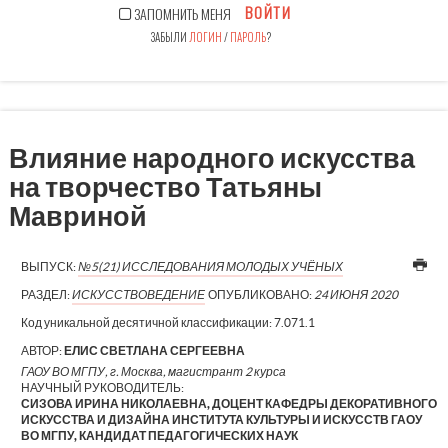
ВОЙТИ
ЗАПОМНИТЬ МЕНЯ
ЗАБЫЛИ
ЛОГИН
/
ПАРОЛЬ
?
Влияние народного искусства
на творчество Татьяны
Мавриной
ВЫПУСК:
№5(21) ИССЛЕДОВАНИЯ МОЛОДЫХ УЧЁНЫХ
РАЗДЕЛ:
ИСКУССТВОВЕДЕНИЕ
ОПУБЛИКОВАНО:
24 ИЮНЯ 2020
Код уникальной десятичной классификации:
7.071.1
АВТОР:
ЕЛИС СВЕТЛАНА СЕРГЕЕВНА
ГАОУ ВО МГПУ, г. Москва, магистрант 2 курса
НАУЧНЫЙ РУКОВОДИТЕЛЬ:
СИЗОВА ИРИНА НИКОЛАЕВНА, ДОЦЕНТ КАФЕДРЫ ДЕКОРАТИВНОГО
ИСКУССТВА И ДИЗАЙНА ИНСТИТУТА КУЛЬТУРЫ И ИСКУССТВ ГАОУ
ВО МГПУ, КАНДИДАТ ПЕДАГОГИЧЕСКИХ НАУК