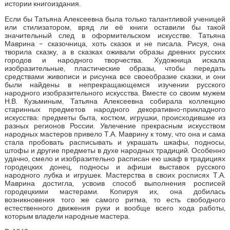
истории книгоиздания.
Если бы Татьяна Алексеевна была только талантливой ученицей
или стилизатором, вряд ли её книги оставили бы такой
значительный след в оформительском искусстве. Татьяна
Маврина – сказочница, хоть сказок и не писала. Рисуя, она
творила сказку, а в сказках оживали образы древних русских
городов и народного творчества. Художница искала
изобразительные, пластические образы, чтобы передать
средствами живописи и рисунка все своеобразие сказки, и они
были найдены в непрекращающемся изучении русского
народного изобразительного искусства. Вместе со своим мужем
Н.В. Кузьминым, Татьяна Алексеевна собирала коллекцию
старинных предметов народного декоративно-прикладного
искусства: предметы быта, костюм, игрушки, происходившие из
разных регионов России. Увлечение прекрасным искусством
народных мастеров привело Т.А. Маврину к тому, что она и сама
стала пробовать расписывать и украшать шкафы, подносы,
штофы и другие предметы в духе народных традиций. Особенно
удачно, смело и изобразительно расписан ею шкаф в традициях
городецких донец, подносы и афиши выставок русского
народного лубка и игрушек. Мастерства в своих росписях Т.А.
Маврина достигла, усвоив способ выполнения росписей
городецкими мастерами. Копируя их, она добилась
возникновения того же самого ритма, то есть свободного
естественного движения руки и вообще всего хода работы,
которым владели народные мастера.