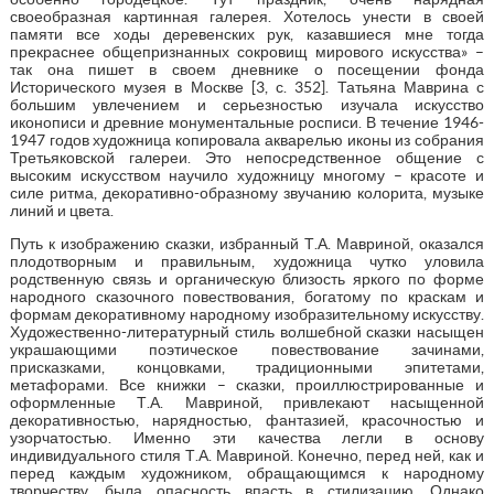
своеобразная картинная галерея. Хотелось унести в своей
памяти все ходы деревенских рук, казавшиеся мне тогда
прекраснее общепризнанных сокровищ мирового искусства» –
так она пишет в своем дневнике о посещении фонда
Исторического музея в Москве [3, с. 352]. Татьяна Маврина с
большим увлечением и серьезностью изучала искусство
иконописи и древние монументальные росписи. В течение 1946-
1947 годов художница копировала акварелью иконы из собрания
Третьяковской галереи. Это непосредственное общение с
высоким искусством научило художницу многому – красоте и
силе ритма, декоративно-образному звучанию колорита, музыке
линий и цвета.
Путь к изображению сказки, избранный Т.А. Мавриной, оказался
плодотворным и правильным, художница чутко уловила
родственную связь и органическую близость яркого по форме
народного сказочного повествования, богатому по краскам и
формам декоративному народному изобразительному искусству.
Художественно-литературный стиль волшебной сказки насыщен
украшающими поэтическое повествование зачинами,
присказками, концовками, традиционными эпитетами,
метафорами. Все книжки – сказки, проиллюстрированные и
оформленные Т.А. Мавриной, привлекают насыщенной
декоративностью, нарядностью, фантазией, красочностью и
узорчатостью. Именно эти качества легли в основу
индивидуального стиля Т.А. Мавриной. Конечно, перед ней, как и
перед каждым художником, обращающимся к народному
творчеству, была опасность впасть в стилизацию. Однако