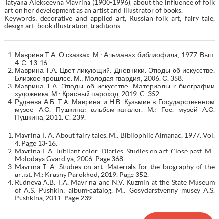
Tatyana Alekseevna Mavrina (1900-1996), about the influence of folk
art on her development as an artist and Illustrator of books.
Keywords: decorative and applied art, Russian folk art, fairy tale,
design art, book illustration, traditions.
Маврина Т.А. О сказках. М.: Альманах библиофила, 1977. Вып.
4. С. 13-16.
Маврина Т.А. Цвет ликующий: Дневники. Этюды об искусстве.
Близкое прошлое. М.: Молодая гвардия, 2006. С. 368.
Маврина Т.А. Этюды об искусстве. Материалы к биографии
художника. М.: Красный пароход, 2019. C. 352 .
Руднева А.Б. Т.А. Маврина и Н.В. Кузьмин в Государственном
музее А.С. Пушкина: альбом-каталог. М.: Гос. музей А.С.
Пушкина, 2011. C. 239.
Mavrina T. A. About fairy tales. M.: Bibliophile Almanac, 1977. Vol.
4. Page 13-16.
Mavrina T. A. Jubilant color: Diaries. Studies on art. Close past. M.:
Molodaya Gvardiya, 2006. Page 368.
Mavrina T. A. Studies on art. Materials for the biography of the
artist. M.: Krasny Parokhod, 2019. Page 352.
Rudneva A.B. T.A. Mavrina and N.V. Kuzmin at the State Museum
of A.S. Pushkin: album-catalog. M.: Gosydarstvenny musey A.S.
Pushkina, 2011. Page 239.