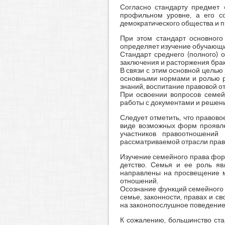
Согласно стандарту предмет 
профильном уровне, а его с
демократического общества и п
При этом стандарт основного
определяет изучение обучающим
Стандарт среднего (полного) 
заключения и расторжения брак
В связи с этим основной цель
основными нормами и ролью р
знаний, воспитание правовой от
При освоении вопросов семей
работы с документами и решение
Следует отметить, что правово
виде возможных форм проявле
участников правоотношений
рассматриваемой отрасли права
Изучение семейного права форм
детство. Семья и ее роль яв
направлены на просвещение м
отношений.
Осознание функций семейного 
семье, законности, правах и с
на законопослушное поведение» [
К сожалению, большинство ста