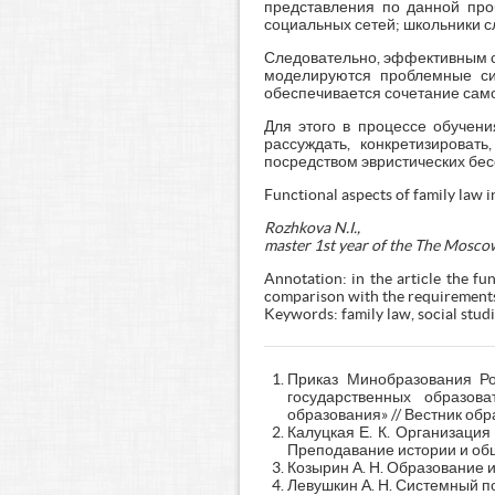
представления по данной про
социальных сетей; школьники с
Следовательно, эффективным с
моделируются проблемные си
обеспечивается сочетание само
Для этого в процессе обучен
рассуждать, конкретизироват
посредством эвристических бес
Functional aspects of family law i
Rozhkova N.I.,
master 1st year of the The Mosco
Annotation: in the article the fu
comparison with the requirements 
Keywords: family law, social studi
Приказ Минобразования Ро
государственных образов
образования» // Вестник обра
Калуцкая Е. К. Организация
Преподавание истории и обще
Козырин А. Н. Образование и
Левушкин А. Н. Системный п