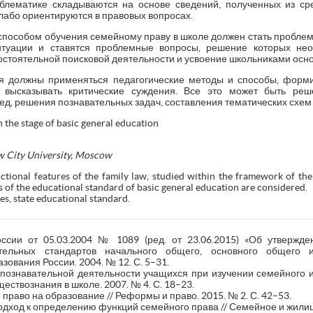
блематике складываются на основе сведений, полученных из с
лабо ориентируются в правовых вопросах.
пособом обучения семейному праву в школе должен стать проблем
туации и ставятся проблемные вопросы, решение которых не
стоятельной поисковой деятельности и усвоение школьниками осно
ия должны применяться педагогические методы и способы, фор
ь, высказывать критические суждения. Все это может быть ре
ед, решения познавательных задач, составления тематических схем 
n the stage of basic general education
w City University, Moscow
nctional features of the family law, studied within the framework of the
of the educational standard of basic general education are considered.
es, state educational standard.
ссии от 05.03.2004 № 1089 (ред. от 23.06.2015) «Об утвержд
ательных стандартов начального общего, основного общего 
зования России. 2004. № 12. С. 5–31.
 познавательной деятельности учащихся при изучении семейного и 
ствознания в школе. 2007. № 4. С. 18–23.
 право на образование // Реформы и право. 2015. № 2. С. 42–53.
одход к определению функций семейного права // Семейное и жилищн