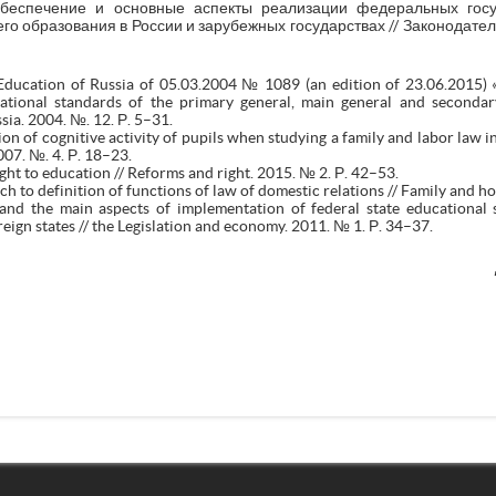
беспечение и основные аспекты реализации федеральных госу
о образования в России и зарубежных государствах // Законодатель
 Education of Russia of 05.03.2004 № 1089 (an edition of 23.06.2015) 
tional standards of the primary general, main general and secondary 
ia. 2004. №. 12. Р. 5–31.
on of cognitive activity of pupils when studying a family and labor law in
007. №. 4. Р. 18–23.
ght to education // Reforms and right. 2015. № 2. Р. 42–53.
h to definition of functions of law of domestic relations // Family and ho
 and the main aspects of implementation of federal state educational 
reign states // the Legislation and economy. 2011. № 1. Р. 34–37.