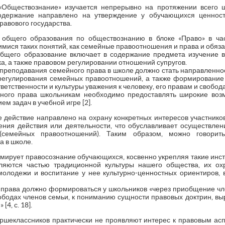
«Обществознание» изучается непрерывно на протяжении всего ш
одержание направлено на утверждение у обучающихся ценност
равового государства.
 общего образования по обществознанию в блоке «Право» в ча
ися таких понятий, как семейные правоотношения и права и обяза
общего образование включает в содержание предмета изучение 
а, а также правовом регулировании отношений супругов.
ю преподавания семейного права в школе должно стать направленн
егулирования семейных правоотношений, а также формирование
ветственности и культуры уважения к человеку, его правам и свобод
ного права школьникам необходимо предоставлять широкие воз
м задач в учебной игре [2].
е действие направлено на охрану конкретных интересов участнико
ния действия или деятельности, что обуславливает осуществлен
 (семейных правоотношений). Таким образом, можно говорит
 в школе.
ирует правосознание обучающихся, косвенно укрепляя такие инсти
ляются частью традиционной культуры нашего общества, их о
олодежи и воспитание у нее культурно-ценностных ориентиров, 
права должно формироваться у школьников «через приобщение чле
вободах членов семьи, к пониманию сущности правовых доктрин, в
4, с. 18].
ршеклассников практически не проявляют интерес к правовым ас