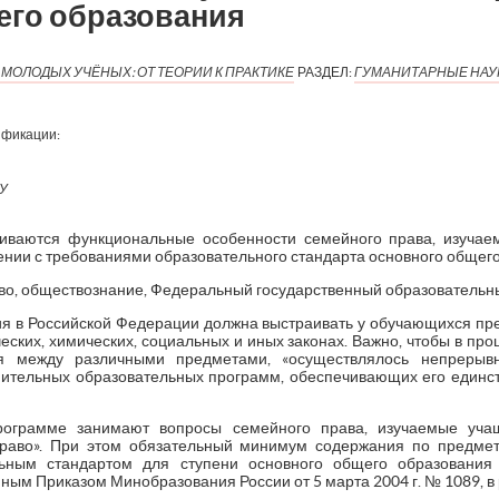
его образования
МОЛОДЫХ УЧЁНЫХ: ОТ ТЕОРИИ К ПРАКТИКЕ
РАЗДЕЛ:
ГУМАНИТАРНЫЕ НАУ
ификации:
ПУ
риваются функциональные особенности семейного права, изучае
ении с требованиями образовательного стандарта основного общего
во, обществознание, Федеральный государственный образовательны
я в Российской Федерации должна выстраивать у обучающихся п
ческих, химических, социальных и иных законах. Важно, чтобы в пр
я между различными предметами, «осуществлялось непрерыв
ительных образовательных программ, обеспечивающих его единство
рограмме занимают вопросы семейного права, изучаемые уча
Право». При этом обязательный минимум содержания по предм
льным стандартом для ступени основного общего образования 
ым Приказом Минобразования России от 5 марта 2004 г. № 1089, в р