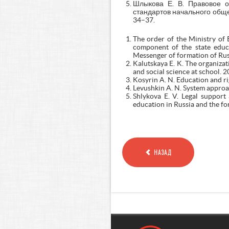
Шлыкова Е. В. Правовое о
стандартов начального общег
34–37.
The order of the Ministry of
component of the state educa
Messenger of formation of Russ
Kalutskaya E. K. The organizati
and social science at school. 2
Kosyrin A. N. Education and ri
Levushkin A. N. System approac
Shlykova E. V. Legal support
education in Russia and the fo
НАЗАД