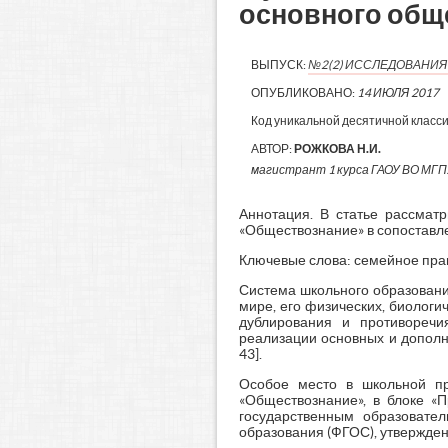
основного общ
ВЫПУСК:
№2(2) ИССЛЕДОВАНИЯ 
ОПУБЛИКОВАНО:
14 ИЮЛЯ 2017
Код уникальной десятичной класс
АВТОР:
РОЖКОВА Н.И.
магистрант 1 курса ГАОУ ВО МГ
Аннотация. В статье рассмат
«Обществознание» в сопоставл
Ключевые слова: семейное пра
Система школьного образовани
мире, его физических, биологи
дублирования и противоречи
реализации основных и дополн
43].
Особое место в школьной п
«Обществознание», в блоке «
государственным образовате
образования (ФГОС), утвержденн