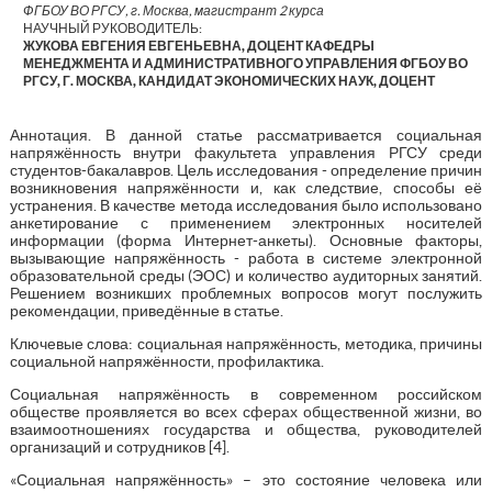
ФГБОУ ВО РГСУ, г. Москва, магистрант 2 курса
НАУЧНЫЙ РУКОВОДИТЕЛЬ:
ЖУКОВА ЕВГЕНИЯ ЕВГЕНЬЕВНА, ДОЦЕНТ КАФЕДРЫ
МЕНЕДЖМЕНТА И АДМИНИСТРАТИВНОГО УПРАВЛЕНИЯ ФГБОУ ВО
РГСУ, Г. МОСКВА, КАНДИДАТ ЭКОНОМИЧЕСКИХ НАУК, ДОЦЕНТ
Аннотация. В данной статье рассматривается социальная
напряжённость внутри факультета управления РГСУ среди
студентов-бакалавров. Цель исследования - определение причин
возникновения напряжённости и, как следствие, способы её
устранения. В качестве метода исследования было использовано
анкетирование с применением электронных носителей
информации (форма Интернет-анкеты). Основные факторы,
вызывающие напряжённость - работа в системе электронной
образовательной среды (ЭОС) и количество аудиторных занятий.
Решением возникших проблемных вопросов могут послужить
рекомендации, приведённые в статье.
Ключевые слова: социальная напряжённость, методика, причины
социальной напряжённости, профилактика.
Социальная напряжённость в современном российском
обществе проявляется во всех сферах общественной жизни, во
взаимоотношениях государства и общества, руководителей
организаций и сотрудников [4].
«Социальная напряжённость» – это состояние человека или