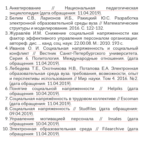
Анкетирование // Национальная педагогическая
энциклопедия (дата обращения: 11.04.2019).
Белим С.В., Ларионов И.Б., Ракицкий Ю.С. Разработка
электронной образовательной среды вуза // Математические
структуры и моделирование. 2016. С. 122-132.
Журавлёв И.М. Снижение социальной напряженности как
фактор эффективного управления персоналом организации:
автореф. дис. ... канд. соц. наук: 22.00.08. М.: 2010. 193 с.
Иванов О. И. Социальная напряженность и социальный
конфликт // Вестник Санкт-Петербургского университета.
Серия 6. Политология. Международные отношения. (дата
обращения: 11.04.2019).
Лебедева Т.Е., Охотникова Н.В., Потапова Е.А. Электронная
образовательная среда вуза: требования, возможности, опыт
и перспективы использования // Мир науки. Том 4. 2016. №2.
(дата обращения: 11.04.2019).
Понятие социальной напряженности // Helpiks (дата
обращения: 10.04.2019).
Социальная напряжённость в трудовом коллективе // Escoman
(дата обращения: 11.04.2019).
Социальная напряженность // Studfiles (дата обращения:
09.04.2019).
Управление мотивацией персонала // Insales (дата
обращения: 10.04.2019).
Электронная образовательная среда // Filearchive (дата
обращения: 11.04.2019).