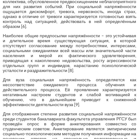
коллектива, обусловленное предвосхищением неблагоприятного
для них развития событий. При социальной напряжённости
ощущается дискомфорт, тревога, нервозность, иногда страх,
однако в отличие от тревоги характеризуется готовностью взять
контроль над ситуацией, действовать в ней определённым
образом [6].
Наиболее общие предпосылки напряжённости – это устойчивая
и длительное время существующая ситуация, в которой
отсутствует согласование между потребностями, интересами,
социальными ожиданиями всей массы или значительной части
населения и мерой их фактического удовлетворения,
приводящая к накоплению недовольства, росту агрессивности
отдельных групп и индивидов, нарастанию психологической
усталости и раздражительности [8].
Для вуза социальная напряжённость определяется как
несоответствие ожидаемого процесса обучения и
действительного процесса. Её проявление характеризуется
негативным настроем студентов и слабой мотивацией к
обучению, что в дальнейшем приводит к сниженной
эффективности деятельности вуза [9].
Для отображения степени развития социальной напряжённости
среди студентов бакалавриата факультета управления РГСУ был
проведён опрос в форме анкетирования совместно со
студенческим советом. Анкетирование является эмпирическим
социально-психологическим методом получения информации на
основании ответов на специально подготовленные и