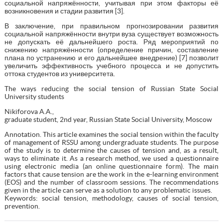
социальной напряжённости, учитывая при этом факторы её
возникновения и стадии развития [3].
В заключение, при правильном прогнозировании развития
социальной напряжённости внутри вуза существует возможность
не допускать её дальнейшего роста. Ряд мероприятий по
снижению напряжённости (определение причин, составление
плана по устранению и его дальнейшее внедрение) [7] позволит
увеличить эффективность учебного процесса и не допустить
оттока студентов из университета.
The ways reducing the social tension of Russian State Social
University students
Nikiforova A.A.,
graduate student, 2nd year, Russian State Social University, Moscow
Annotation. This article examines the social tension within the faculty
of management of RSSU among undergraduate students. The purpose
of the study is to determine the causes of tension and, as a result,
ways to eliminate it. As a research method, we used a questionnaire
using electronic media (an online questionnaire form). The main
factors that cause tension are the work in the e-learning environment
(EOS) and the number of classroom sessions. The recommendations
given in the article can serve as a solution to any problematic issues.
Keywords: social tension, methodology, causes of social tension,
prevention.