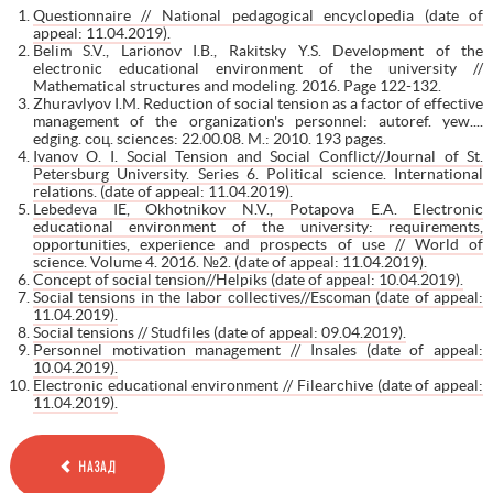
Questionnaire // National pedagogical encyclopedia (date of
appeal: 11.04.2019).
Belim S.V., Larionov I.B., Rakitsky Y.S. Development of the
electronic educational environment of the university //
Mathematical structures and modeling. 2016. Page 122-132.
Zhuravlyov I.M. Reduction of social tension as a factor of effective
management of the organization's personnel: autoref. yew....
edging. соц. sciences: 22.00.08. M.: 2010. 193 pages.
Ivanov O. I. Social Tension and Social Conflict//Journal of St.
Petersburg University. Series 6. Political science. International
relations. (date of appeal: 11.04.2019).
Lebedeva IE, Okhotnikov N.V., Potapova E.A. Electronic
educational environment of the university: requirements,
opportunities, experience and prospects of use // World of
science. Volume 4. 2016. №2. (date of appeal: 11.04.2019).
Concept of social tension//Helpiks (date of appeal: 10.04.2019).
Social tensions in the labor collectives//Escoman (date of appeal:
11.04.2019).
Social tensions // Studfiles (date of appeal: 09.04.2019).
Personnel motivation management // Insales (date of appeal:
10.04.2019).
Electronic educational environment // Filearchive (date of appeal:
11.04.2019).
НАЗАД