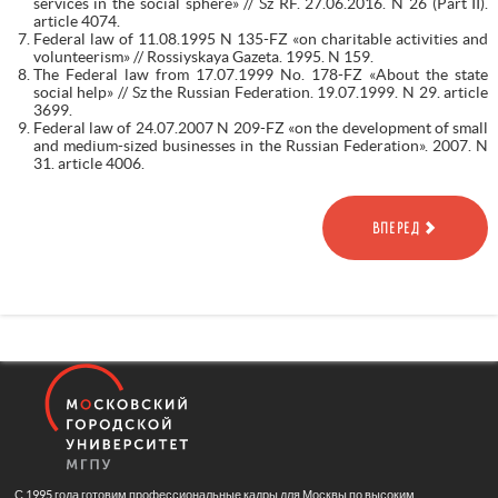
services in the social sphere» // Sz RF. 27.06.2016. N 26 (Part II).
article 4074.
Federal law of 11.08.1995 N 135-FZ «on charitable activities and
volunteerism» // Rossiyskaya Gazeta. 1995. N 159.
The Federal law from 17.07.1999 No. 178-FZ «About the state
social help» // Sz the Russian Federation. 19.07.1999. N 29. article
3699.
Federal law of 24.07.2007 N 209-FZ «on the development of small
and medium-sized businesses in the Russian Federation». 2007. N
31. article 4006.
ВПЕРЕД
С 1995 года готовим профессиональные кадры для Москвы по высоким