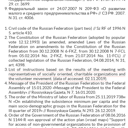
29. ст. 3699.
Федеральный закон от 24.07.2007 N 209-ФЗ «О развитии
малого и среднего предпринимательства в РФ» // СЗ РФ. 2007.
N 31. ст. 4006.
Civil code of the Russian Federation (part two) // Sz RF of 1996 N
5. article 410.
The Constitution of the Russian Federation (adopted by popular
vote 12.12.1993) (as amended, amended Laws of the Russian
Federation on amendments to the Constitution of the Russian
Federation from 30.12.2008 N 6-FKZ, from 30.12.2008 N 7-FCL
from 05.02.2014 No. 2-FKZ, from 21.07.2014 No. 11-FCL) //
collected legislation of the Russian Federation, 04.08.2014, N 31,
art. 4398.
List of instructions based on the results of the meeting with
representatives of socially oriented, charitable organizations and
the volunteer movement. (data of accessed: 02.11.2019).
Message of the President of the Russian Federation to the Federal
Assembly of 15.01.2020 «Message of the President to the Federal
Assembly» // Rossiyskaya Gazeta, N 7, 16.01.2020.
The order of the Ministry of labor of Russia from 25.11.2019 738н
N «On establishing the subsistence minimum per capita and the
main socio-demographic groups in the Russian Federation for the
III quarter of 2019» // Rossiyskaya Gazeta, N 293. 26.12.2019.
Order of the Government of the Russian Federation of 08.06.2016
N 1144-R «on approval of the action plan («road map») "Support
for access of non-governmental organizations to the provision of