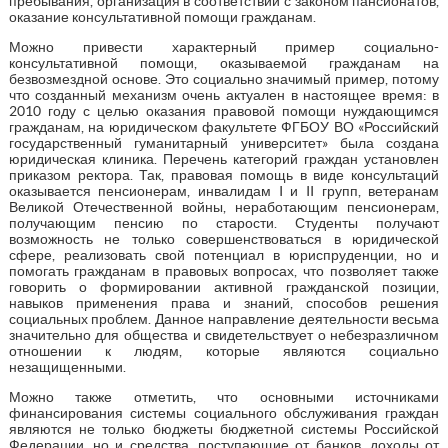
пребывания, организация в соответствии с законом пансионатов,
оказание консультативной помощи гражданам.
Можно привести характерный пример социально-
консультативной помощи, оказываемой гражданам на
безвозмездной основе. Это социально значимый пример, потому
что созданный механизм очень актуален в настоящее время: в
2010 году с целью оказания правовой помощи нуждающимся
гражданам, на юридическом факультете ФГБОУ ВО «Российский
государственный гуманитарный университет» была создана
юридическая клиника. Перечень категорий граждан установлен
приказом ректора. Так, правовая помощь в виде консультаций
оказывается пенсионерам, инвалидам I и II групп, ветеранам
Великой Отечественной войны, неработающим пенсионерам,
получающим пенсию по старости. Студенты получают
возможность не только совершенствоваться в юридической
сфере, реализовать свой потенциал в юриспруденции, но и
помогать гражданам в правовых вопросах, что позволяет также
говорить о формировании активной гражданской позиции,
навыков применения права и знаний, способов решения
социальных проблем. Данное направление деятельности весьма
значительно для общества и свидетельствует о небезразличном
отношении к людям, которые являются социально
незащищенными.
Можно также отметить, что основными источниками
финансирования системы социального обслуживания граждан
являются не только бюджеты бюджетной системы Российской
Федерации, но и средства, поступающие от банков, доходы от