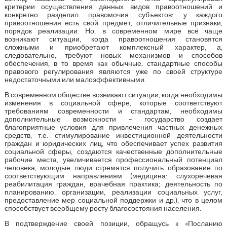
критерии осуществления данных видов правоотношений и
конкретно разделил правомочия субъектов: у каждого
правоотношения есть свой предмет, отличительные признаки,
порядок реализации. Но, в современном мире всё чаще
возникают ситуации, когда правоотношения становятся
сложными и приобретают комплексный характер, а,
следовательно, требуют новых механизмов и способов
обеспечения, в то время как обычные, стандартные способы
правового регулирования являются уже по своей структуре
недостаточными или малоэффективными.
В современном обществе возникают ситуации, когда необходимы
изменения в социальной сфере, которые соответствуют
требованиям современности и стандартам, необходимы
дополнительные возможности – государство создает
благоприятные условия для привлечения частных денежных
средств, т.е. стимулирование инвестиционной деятельности
граждан и юридических лиц, что обеспечивает успех развития
социальной сферы, создаются качественные дополнительные
рабочие места, увеличивается профессиональный потенциал
человека, молодые люди стремятся получить образование по
соответствующим направлениям (медицина: слухоречевая
реабилитация граждан, врачебная практика; деятельность по
планированию, организации, реализации социальных услуг,
предоставление мер социальной поддержки и др.), что в целом
способствует всеобщему росту благосостояния населения.
В подтверждение своей позиции, обращусь к «Посланию