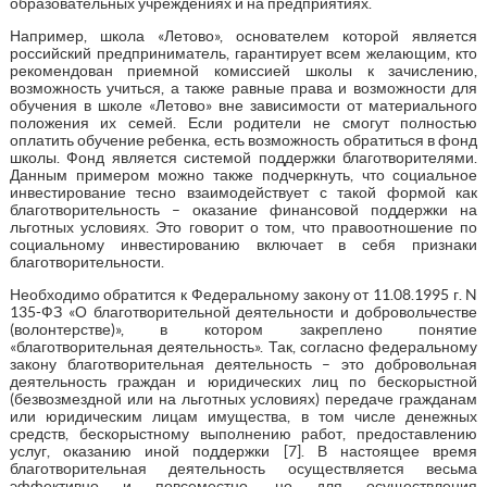
образовательных учреждениях и на предприятиях.
Например, школа «Летово», основателем которой является
российский предприниматель, гарантирует всем желающим, кто
рекомендован приемной комиссией школы к зачислению,
возможность учиться, а также равные права и возможности для
обучения в школе «Летово» вне зависимости от материального
положения их семей. Если родители не смогут полностью
оплатить обучение ребенка, есть возможность обратиться в фонд
школы. Фонд является системой поддержки благотворителями.
Данным примером можно также подчеркнуть, что социальное
инвестирование тесно взаимодействует с такой формой как
благотворительность – оказание финансовой поддержки на
льготных условиях. Это говорит о том, что правоотношение по
социальному инвестированию включает в себя признаки
благотворительности.
Необходимо обратится к Федеральному закону от 11.08.1995 г. N
135-ФЗ «О благотворительной деятельности и добровольчестве
(волонтерстве)», в котором закреплено понятие
«благотворительная деятельность». Так, согласно федеральному
закону благотворительная деятельность – это добровольная
деятельность граждан и юридических лиц по бескорыстной
(безвозмездной или на льготных условиях) передаче гражданам
или юридическим лицам имущества, в том числе денежных
средств, бескорыстному выполнению работ, предоставлению
услуг, оказанию иной поддержки [7]. В настоящее время
благотворительная деятельность осуществляется весьма
эффективно и повсеместно, но для осуществления