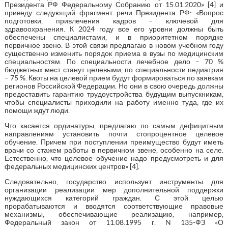
Президента РФ Федеральному Собранию от 15.01.2020» [4] и
приведу следующий фрагмент речи Президента РФ: «Вопрос
подготовки, привлечения кадров – ключевой для
здравоохранения. К 2024 году все его уровни должны быть
обеспечены специалистами, и в приоритетном порядке
первичное звено. В этой связи предлагаю в новом учебном году
существенно изменить порядок приема в вузы по медицинским
специальностям. По специальности лечебное дело – 70 %
бюджетных мест станут целевыми, по специальности педиатрия
– 75 %. Квоты на целевой прием будут формироваться по заявкам
регионов Российской Федерации. Но они в свою очередь должны
предоставить гарантию трудоустройства будущим выпускникам,
чтобы специалисты приходили на работу именно туда, где их
помощи ждут люди.
Что касается ординатуры, предлагаю по самым дефицитным
направлениям установить почти стопроцентное целевое
обучение. Причем при поступлении преимущество будут иметь
врачи со стажем работы в первичном звене, особенно на селе.
Естественно, что целевое обучение надо предусмотреть и для
федеральных медицинских центров» [4].
Следовательно, государство использует инструменты для
организации реализации мер дополнительной поддержки
нуждающихся категорий граждан. С этой целью
прорабатываются и вводятся соответствующие правовые
механизмы, обеспечивающие реализацию, например,
Федеральный закон от 11.08.1995 г. N 135-ФЗ «О