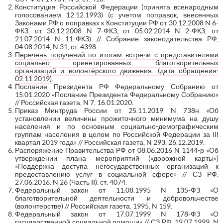
Конституция Российской Федерации (принята всенародным
голосованием 12.12.1993) (с учетом поправок, внесенных
Законами РФ о поправках к Конституции РФ от 30.12.2008 N 6-
ФКЗ, от 30.12.2008 N 7-ФКЗ, от 05.02.2014 N 2-ФКЗ, от
21.07.2014 N 11-ФКЗ) // Собрание законодательства РФ,
04.08.2014, N 31, ст. 4398.
Перечень поручений по итогам встречи с представителями
социально ориентированных, благотворительных
организаций и волонтёрского движения. (дата обращения:
02.11.2019).
Послание Президента РФ Федеральному Собранию от
15.01.2020 «Послание Президента Федеральному Собранию»
// Российская газета, N 7, 16.01.2020.
Приказ Минтруда России от 25.11.2019 N 738н «Об
установлении величины прожиточного минимума на душу
населения и по основным социально-демографическим
группам населения в целом по Российской Федерации за III
квартал 2019 года» // Российская газета, N 293. 26.12.2019.
Распоряжение Правительства РФ от 08.06.2016 N 1144-р «Об
утверждении плана мероприятий («дорожной карты»)
«Поддержка доступа негосударственных организаций к
предоставлению услуг в социальной сфере» // СЗ РФ.
27.06.2016. N 26 (Часть II). ст. 4074.
Федеральный закон от 11.08.1995 N 135-ФЗ «О
благотворительной деятельности и добровольчестве
(волонтерстве) // Российская газета. 1995. N 159.
Федеральный закон от 17.07.1999 N 178-ФЗ «О
государственной социальной помощи» // СЗ РФ. 19.07.1999. N