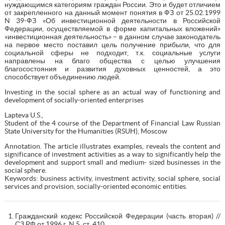
нуждающимся категориям граждан России. Это и будет отличием
от закрепленного на данный момент понятия в ФЗ от 25.02.1999
N 39-ФЗ «Об инвестиционной деятельности в Российской
Федерации, осуществляемой в форме капитальных вложений»
«инвестиционная деятельность» – в данном случае законодатель
на первое место поставил цель получение прибыли, что для
социальной сферы не подходит, т.к. социальные услуги
направлены на благо общества с целью улучшения
благосостояния и развития духовных ценностей, а это
способствует объединению людей.
Investing in the social sphere as an actual way of functioning and
development of socially-oriented enterprises
Lapteva U.S.,
Student of the 4 course of the Department of Financial Law Russian
State University for the Humanities (RSUH), Moscow
Annotation. The article illustrates examples, reveals the content and
significance of investment activities as a way to significantly help the
development and support small and medium- sized businesses in the
social sphere.
Keywords: business activity, investment activity, social sphere, social
services and provision, socially-oriented economic entities.
Гражданский кодекс Российской Федерации (часть вторая) //
СЗ РФ от 1996 г. N 5. ст. 410.