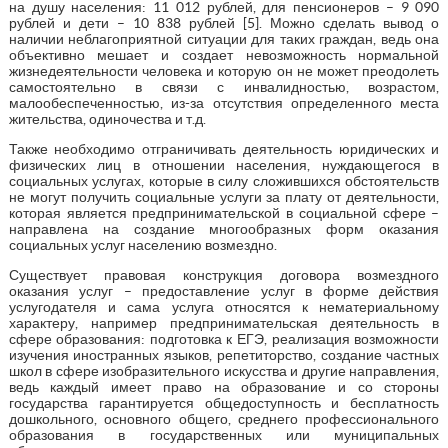
на душу населения: 11 012 рублей, для пенсионеров – 9 090
рублей и дети – 10 838 рублей [5]. Можно сделать вывод о
наличии неблагоприятной ситуации для таких граждан, ведь она
объективно мешает и создает невозможность нормальной
жизнедеятельности человека и которую он не может преодолеть
самостоятельно в связи с инвалидностью, возрастом,
малообеспеченностью, из-за отсутствия определенного места
жительства, одиночества и т.д.
Также необходимо отграничивать деятельность юридических и
физических лиц в отношении населения, нуждающегося в
социальных услугах, которые в силу сложившихся обстоятельств
не могут получить социальные услуги за плату от деятельности,
которая является предпринимательской в социальной сфере –
направлена на создание многообразных форм оказания
социальных услуг населению возмездно.
Существует правовая конструкция договора возмездного
оказания услуг – предоставление услуг в форме действия
услугодателя и сама услуга относятся к нематериальному
характеру, например предпринимательская деятельность в
сфере образования: подготовка к ЕГЭ, реализация возможности
изучения иностранных языков, репетиторство, создание частных
школ в сфере изобразительного искусства и другие направления,
ведь каждый имеет право на образование и со стороны
государства гарантируется общедоступность и бесплатность
дошкольного, основного общего, среднего профессионального
образования в государственных или муниципальных