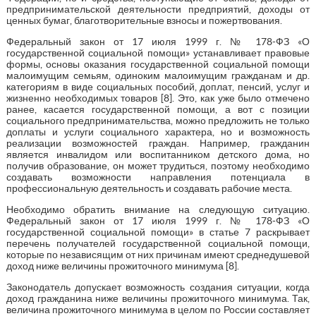
предпринимательской деятельности предприятий, доходы от
ценных бумаг, благотворительные взносы и пожертвования.
Федеральный закон от 17 июля 1999 г. № 178-ФЗ «О
государственной социальной помощи» устанавливает правовые
формы, основы оказания государственной социальной помощи
малоимущим семьям, одиноким малоимущим гражданам и др.
категориям в виде социальных пособий, доплат, пенсий, услуг и
жизненно необходимых товаров [8]. Это, как уже было отмечено
ранее, касается государственной помощи, а вот с позиции
социального предпринимательства, можно предложить не только
доплаты и услуги социального характера, но и возможность
реализации возможностей граждан. Например, гражданин
является инвалидом или воспитанником детского дома, но
получив образование, он может трудиться, поэтому необходимо
создавать возможности направления потенциала в
профессиональную деятельность и создавать рабочие места.
Необходимо обратить внимание на следующую ситуацию.
Федеральный закон от 17 июля 1999 г. № 178-ФЗ «О
государственной социальной помощи» в статье 7 раскрывает
перечень получателей государственной социальной помощи,
которые по независящим от них причинам имеют среднедушевой
доход ниже величины прожиточного минимума [8].
Законодатель допускает возможность создания ситуации, когда
доход гражданина ниже величины прожиточного минимума. Так,
величина прожиточного минимума в целом по России составляет