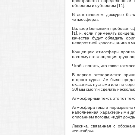
пространство определенным 
объектом и субъектом [11].
В эстетическом дискурсе бы
«атмосфера».
Вальтер Беньямин пробовал сф
[1], и, если применять конце
качества будут обладать ори
невероятной красоты, книга в 
Концепцию атмосферы произвед
поэтому его концепция трудноп
Чтобы понять, что такое «атмос
В первом эксперименте прини
второго курса. Им было предл
оказались пустыми или не соде
50) мы смогли сделать нескольк
Атмосферный текст, это тот тек
Атмосфера текста неразрывно с
наполненная характерными для
описанием погоды: «идёт дождь»
Лексика, связанная с обозначе
«сентябрь».