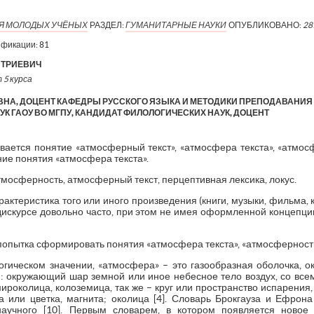
ИЯ МОЛОДЫХ УЧЁНЫХ
РАЗДЕЛ:
ГУМАНИТАРНЫЕ НАУКИ
ОПУБЛИКОВАНО:
28
ификации:
81
ИТРИЕВИЧ
 5 курса
ВНА, ДОЦЕНТ КАФЕДРЫ РУССКОГО ЯЗЫКА И МЕТОДИКИ ПРЕПОДАВАНИ
К ГАОУ ВО МГПУ, КАНДИДАТ ФИЛОЛОГИЧЕСКИХ НАУК, ДОЦЕНТ
вается понятие «атмосферный текст», «атмосфера текста», «атмосф
ние понятия «атмосфера текста».
мосферность, атмосферный текст, перцептивная лексика, локус.
актеристика того или иного произведения (книги, музыки, фильма, 
-дискурсе довольно часто, при этом не имея оформленной концепци
попытка сформировать понятия «атмосфера текста», «атмосферность
огическом значении, «атмосфера» – это газообразная оболочка, 
я: окружающий шар земной или иное небесное тело воздух, со вс
ироколица, колоземица, так же – круг или пространство испарения,
 или цветка, магнита; околица [4]. Словарь Брокгауза и Ефрона
научного [10]. Первым словарем, в котором появляется ново