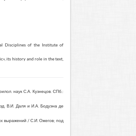
 Disciplines of the Institute of
, its history and role in the text,
филол. наук С.А. Кузнецов. СПб.:
зд. В.И. Даля и И.А. Бодуэна де
х выражений / С.И. Ожегов; под