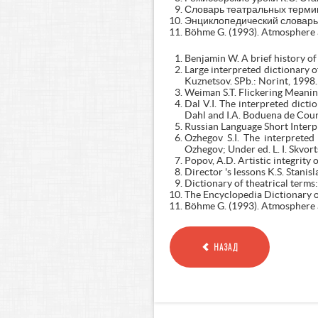
Словарь театральных терминов
Энциклопедический словарь Бр
Böhme G. (1993). Atmosphere a
Benjamin W. A brief history o
Large interpreted dictionary of
Kuznetsov. SPb.: Norint, 1998.
Weiman S.T. Flickering Meaning
Dal V.I. The interpreted dictio
Dahl and I.A. Boduena de Court
Russian Language Short Interpr
Ozhegov S.I. The interpreted
Ozhegov; Under ed. L. I. Skvort
Popov, A.D. Artistic integrity
Director 's lessons K.S. Stanis
Dictionary of theatrical terms:
The Encyclopedia Dictionary o
Böhme G. (1993). Atmosphere a
НАЗАД