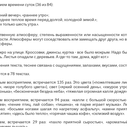
ем времени суток (36 из 84):
ний вечер», «раннее утро»;
еднее теплое время перед долгой, холодной зимой.»;
х только шесть утра.».
твенную атмосферу, степень выраженности или насыщенности кот
ости. Атмосферы могут соседствовать или замещать друг друга, но в
осферы.
кро на улице. Кроссовки, джинсы, куртка - все было мокрым. Надо б
. Листья опадали с деревьев. А где-то там, дома, ждёт кот.»
оения текста, теснее связана с ощущениями, запахами, вкусами, сос
ся в 78 текстах.
ым восприятием, встречается 135 раз. Это цвета («пожелтевшие лис
», «море голубого цвета»), свет («яркий осенний день», «хмурое утр
хонька», «бесконечная бездна неба», «тяжелая огромная капля дождя»
м восприятием, встречается 94 раза: «капли с большой скоростью
в», «пение птиц, лай собак», «тишина», «в парке играет музыка». Л
раз: «босыми ногами шагая по нагретому асфальту», «камни прият
тия», «здесь было тепло», «горячая чашка кофе», «склизкий воздух».
ем, встречается 29 раз: «пахло приятной сыростью», «ароматный
нечем дышать».