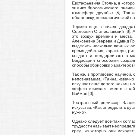
Евстафьевича Стояна, в которо
химико-биологического значе
атмосфере дружбы» [6]. Так 
обстановку, психологический нас
Термин еще в начале двадцато
Сергеевич Станиславский [8]. 
это воздух времени и места,
Алексеевна Зверева и Давид Гр
выделить несколько важных ас
время действия, характеры, ри
создает и поддерживает атм
Багдасарян способами создан
способы обрисовки характеров),
Так же, в противовес научной,
непознаваема: «Тайна, извечно
искушает ещё до того, как мы н
эффект исчезает вместе с тай
Вайман [3].
Театральный режиссер Влади
искусства: «Как определить ду
нужно».
Однако следует все-таки согла
трудности называет неопределе
сред, из которых они исходят