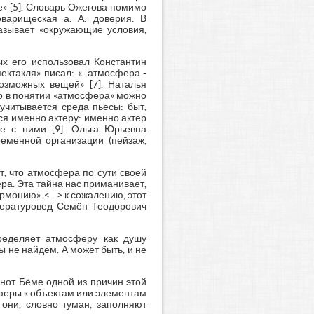
е» [5]. Словарь Ожегова помимо
оварищеская а. А. доверия. В
азывает «окружающие условия,
ых его использовал Константин
ктакля» писал: «...атмосфера -
озможных вещей» [7]. Наталья
то в понятии «атмосфера» можно
учитывается среда пьесы: быт,
ся именно актеру: именно актер
е с ними [9]. Ольга Юрьевна
еменной организации (пейзаж,
т, что атмосфера по сути своей
ра. Эта тайна нас приманивает,
армонию». <…> к сожалению, этот
итературовед Семён Теодорович
ределяет атмосферу как душу
 не найдём. А может быть, и не
рнот Бёме одной из причин этой
сферы к объектам или элементам
 они, словно туман, заполняют