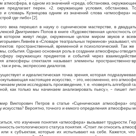
м атмосфера, в одном из значений «среда, обстановка, окружающе
ния предлагает перен. «2. окружающие условия, обстановка. Т
же и словарь Кузнецова одним из значений слова «атмосфера» н
трой где-либо» [2].
го века перешел в науку о сценическом мастерстве, в двадцат
Алексей Дмитриевич Попов в книге «Художественная целостность спе
 в котором живут люди, окруженные целом миром звуков и всев
игорьевич Ливнёв в «Словаре театральных терминов» указывают, ч
пектов: пространственный, временной и психологический. Так же 
тмы, события. Однако основная роль в создании атмосферы отводит
осферу окружающих предметов и событий через взаимодействи
ия атмосферы спектакля называет элементы пространственно-вр
 так и речь, экспрессию диалогов.
 существует и идеалистическая точка зрения, которая подразумевае
 окутывающая настоящее искусство, – это, несомненно, его атмосфе
ачинаем умом исследовать произведение, т. е. «поверять алгеброй г
ной, как только мы начинаем анализировать пьесу.», – пишет л
мир Викторович Петров в статье «Сценическая атмосфера» оп
шу искусства? Вероятно, точного и емкого определения атмосферы мы
ситься, что изучение понятия «атмосфера» вызывает трудности. Ге
нность онтологического статуса понятия. «Стоит ли относить атмо
, или к субъектам, которые их испытывают на себе. Кажется, что