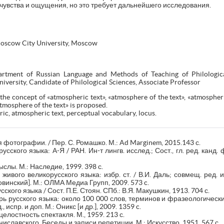
чувства и ощущения, но это требует дальнейшего исследования.
 Moscow City University, Moscow
rtment of Russian Language and Methods of Teaching of Philological
versity, Candidate of Philological Sciences, Associate Professor
the concept of «atmospheric text», «atmosphere of the text», «atmospheric»
atmosphere of the text» is proposed.
c, atmospheric text, perceptual vocabulary, locus.
 фотографии. / Пер. С. Ромашко. М.: Ad Marginem, 2015.143 с.
ского языка: А-Я / РАН. Ин-т лингв. исслед.; Сост., гл. ред. канд. 
лы. М.: Наследие, 1999. 398 с.
живого великорусского языка: избр. ст. / В.И. Даль; совмещ. ред. и
ловинский]. М.: ОЛМА Медиа Групп, 2009. 573 c.
ского языка / Сост. П.Е. Стоян. СПб.: В.Я. Макушкин, 1913. 704 с.
рь русского языка: около 100 000 слов, терминов и фразеологически
, испр. и доп. М.: Оникс [и др.], 2009. 1359 c.
елостность спектакля. М., 1959. 213 с.
иславского. Беседы и записи репетиции. М.: Искусство. 1951. 567 с.