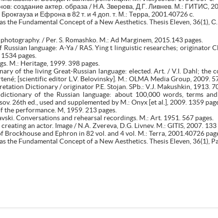
: создание актер. образа / Н.А. Зверева, Д.Г. Ливнев. М.: ГИТИС, 20
окгауза и Ефрона в 82 т. и 4 доп. т. М.: Терра, 2001.40726 с.
s the Fundamental Concept of a New Aesthetics. Thesis Eleven, 36(1), С
f photography. / Per. S. Romashko. M.: Ad Marginem, 2015.143 pages.
 Russian language: A-Ya / RAS. Ying t linguistic researches; originator Ch
 1534 pages.
s. M.: Heritage, 1999. 398 pages.
nary of the living Great-Russian language: elected. Art. / V.I. Dahl; the c
ené; [scientific editor L.V. Belovinsky]. M.: OLMA Media Group, 2009. 5
etation Dictionary / originator P.E. Stojan. SPb.: V.J. Makushkin, 1913. 7
 dictionary of the Russian language: about 100,000 words, terms and p
sov. 26th ed., used and supplemented by M.: Onyx [et al.], 2009. 1359 page
 of the performance. M, 1959. 213 pages.
lavski. Conversations and rehearsal recordings. M.: Art. 1951. 567 pages.
 creating an actor. Image / N.A. Zvereva, D.G. Livnev. M.: GITIS, 2007. 133
f Brockhouse and Ephron in 82 vol. and 4 vol. M.: Terra, 2001.40726 pag
s the Fundamental Concept of a New Aesthetics. Thesis Eleven, 36(1), P