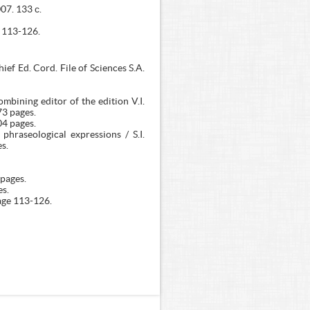
07. 133 с.
. 113-126.
ief Ed. Cord. File of Sciences S.A.
ombining editor of the edition V.I.
73 pages.
04 pages.
hraseological expressions / S.I.
s.
 pages.
es.
age 113-126.