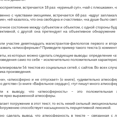
восприятием, встречается 18 раз: «куриный суп», «чай с плюшками»,
венно с чувствами-эмоциями, встречается 68 раз: «вдруг заплакал
», «ей казалось, что она свободна и счастлива», «на душе было свет
ное состояние между субъектом и объектом, с одной стороны буду
ктивной, с другой она претендует на объективное обнаружение в
ли участие девятнадцать магистрантов-филологов первого и втор
 назвать «атмосферным»? Приведите пример такого текста (с коммент
еты, из которых можно сделать следующие выводы: определение «
оизведения само по себе – исключительно положительная характерис
ализировали 56 текстов из социальных сетей, с сайтов. Во всех слу
ика произведения.
и», «атмосферно и не отпускает» (о книге), «удивительно атмосфе
 детстве» (о книге «Вафельное сердце»), «тут пишут много атмосфе
ти к выводу, что «атмосферность» – это положительная ха
ие ярко выраженной атмосферы.
агает погружение в этот текст, то есть некий сильный эмоциональ
. Погружению способствует насыщенность перцептивной лексикой.
но сделать вывод, что атмосферность в тексте – связанная с 