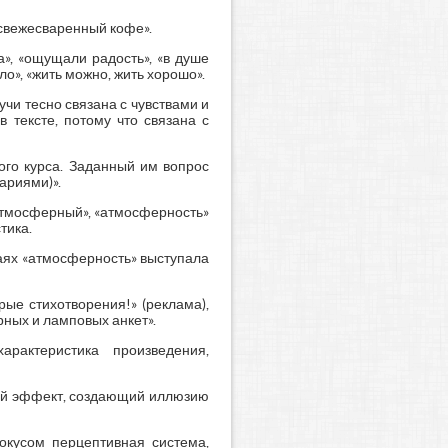
 «свежесваренный кофе».
а», «ощущали радость», «в душе
ло», «жить можно, жить хорошо».
чи тесно связана с чувствами и
 тексте, потому что связана с
ого курса. Заданный им вопрос
ариями)».
атмосферный», «атмосферность»
тика.
чаях «атмосферность» выступала
рые стихотворения!» (реклама),
рных и ламповых анкет».
рактеристика произведения,
ный эффект, создающий иллюзию
локусом перцептивная система,