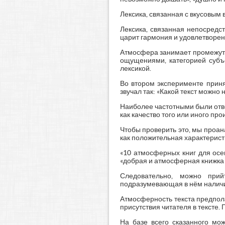
Лексика, связанная с вкусовым 
Лексика, связанная непосредст
царит гармония и удовлетворение
Атмосфера занимает промежуточ
ощущениями, категорией субъе
лексикой.
Во втором эксперименте приня
звучал так: «Какой текст можно
Наиболее частотными были отв
как качество того или иного пр
Чтобы проверить это, мы проан
как положительная характерист
«10 атмосферных книг для осен
«добрая и атмосферная книжка о
Следовательно, можно прий
подразумевающая в нём налич
Атмосферность текста предпол
присутствия читателя в тексте
На базе всего сказанного мож