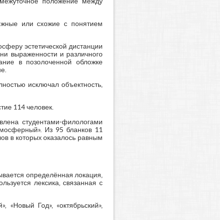
омежуточное положение между
ежные или схожие с понятием
осферу эстетической дистанции
ени выраженности и различного
дание в позолоченной обложке
е.
лностью исключал объектность,
тие 114 человек.
авлена студентами-филологами
тмосферный». Из 95 бланков 11
лов в которых оказалось равным
сывается определённая локация,
льзуется лексика, связанная с
», «Новый Год», «октябрьский»,