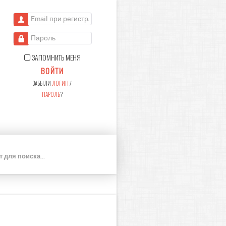
Email при регистрации
Пароль
ЗАПОМНИТЬ МЕНЯ
ВОЙТИ
ЗАБЫЛИ
ЛОГИН
/
ПАРОЛЬ
?
П
О
И
С
К