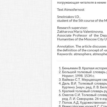
погружающая читателя в некие 
Text Atmosfernost
Smolniakov I.D.,
student of the 5th course of the
Research supervisor:
Zakharova Maria Valentinovna,
Associate Professor of the Depa
Humanities of the Moscow City Uni
Annotation. The article discusses 
the definition of the concept of «
Keywords: atmosphere, atmospheri
Беньямин В. Краткая история
Большой толковый словарь рус
Норинт, 1998. 1534 с.
Вайман С.Т. Мерцающие смыс
Даль В.И. Толковый словарь 
Куртенэ; [науч. ред. Л. В. Бе
Краткий толковый словарь рус
Ожегов С.И. Толковый слова
ред. Л. И. Скворцова. 26-е изд.
Попов, А.Д. Художественная ц
Режиссёрские уроки К.С. Стан