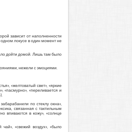
орой зависит от наполненности
 одном локусе в один момент не
ыло дойти домой. Лишь там было
тояниями, нежели с эмоциями.
тья», «желтоватый свет», «яркие
о», «пасмурно», «переливается и
).
 забарабанили по стеклу окна»,
ексика, связанная с тактильным
но впиваются в кожу», «солнце
 чай», «свежий воздух», «было