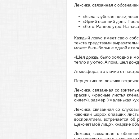
Лексика, связанная с обозначени
«Была глубокая ночь», «осен
«Яркий осенний день. Посл
«Лето. Раннее утро. На часа
Каждый локус имеет свою собс
текста средствами выразительн
может быть больше одной атм
«Шёл дождь. было холодно и мо
тепло и уютно. А пока, шел дождь
Атмосфера, в отличие от настр
Перцептивная лексика встречает
Лексика, связанная со зрительн
краски», «красные листья клёна
сияет»), размер («маленькая ку
Лексика, связанная со слуховы
«звонкий шорох опавших листье
восприятием, встречается 68 
щекочет моё лицо», «жаркие объя
Лексика, связанная с обоняни
невозможно дышать», «душно и 