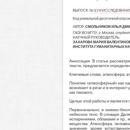
ВЫПУСК:
№3(19) ИССЛЕДОВАН
Код уникальной десятичной класс
АВТОР:
СМОЛЬНЯКОВ ИЛЬЯ ДМ
ГАОУ ВО МГПУ, г. Москва, студент
НАУЧНЫЙ РУКОВОДИТЕЛЬ:
ЗАХАРОВА МАРИЯ ВАЛЕНТИНО
ИНСТИТУТА ГУМАНИТАРНЫХ НАУ
Аннотация. В статье рассматри
тексте, предлагается определе
Ключевые слова: атмосфера, ат
Понятие «атмосферный» как хар
возникает в речи и в интернет
как такового.
Целью этой работы и является 
Первоначально, в химико-биол
небесное тело. В словаре Дал
испарениями, облаками и пр., м
вещества. Атмосфера человека
значения, кроме естественно